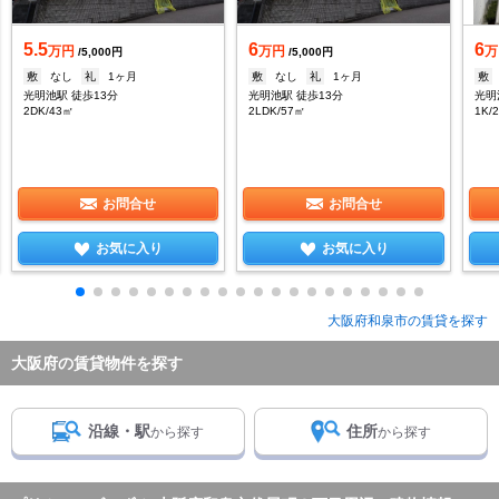
5.5
6
6
万円
万円
万
/5,000円
/5,000円
敷
なし
礼
1ヶ月
敷
なし
礼
1ヶ月
敷
光明池駅 徒歩13分
光明池駅 徒歩13分
光明
2DK/43㎡
2LDK/57㎡
1K/
お問合せ
お問合せ
お気に入り
お気に入り
大阪府和泉市の賃貸を探す
大阪府の賃貸物件を探す
沿線・駅
住所
から探す
から探す