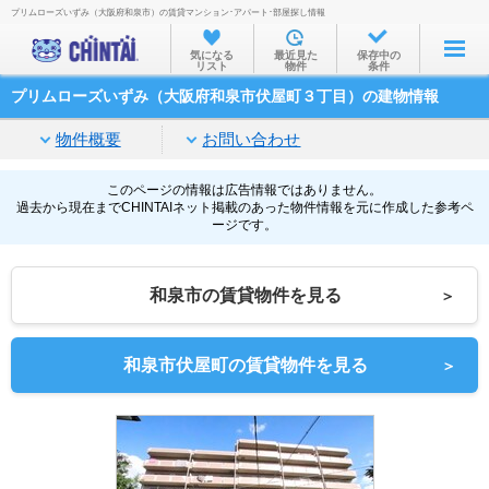
プリムローズいずみ（大阪府和泉市）の賃貸マンション･アパート･部屋探し情報
お部屋を探す
気になる
最近見た
保存中の
リスト
物件
条件
沿線・駅から
プリムローズいずみ（大阪府和泉市伏屋町３丁目）の建物情報
住所から
物件概要
お問い合わせ
家賃相場から
通勤通学時間から
このページの情報は広告情報ではありません。
過去から現在までCHINTAIネット掲載のあった物件情報を元に作成した参考ペ
ージです。
物件特集から
不動産会社から
和泉市の賃貸物件を見る
＞
TOP
和泉市伏屋町の賃貸物件を見る
＞