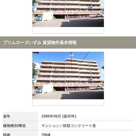
プリムローズいずみ 賃貸物件基本情報
築年
1996年08月 (築30年)
建物種別/構造
マンション／鉄筋コンクリート造
階建
7階建