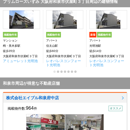
プリムローズいずみ 大阪府和泉市伏屋町３丁目周辺の建物情報
掲載物件有
掲載物件有
新着
掲載物件有
マンション
アパート
アパート
栂・美木多駅
信太山駅
光明池駅
徒歩35分
徒歩60分
徒歩14分
大阪府和泉市伏屋町３丁目
大阪府和泉市伏屋町３丁目
大阪府和泉市伏屋町３丁目
アミューレット光明池
レオパレスコンフォー
レオパレスコンフォー
ト光明池
ト光明池
和泉市周辺が得意な不動産店舗
株式会社エイブル和泉府中店
964
掲載物件数:
件
オススメ