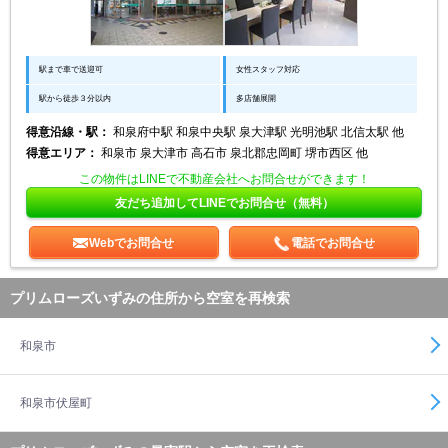
駅まで車で送迎可
女性スタッフ対応
駅から徒歩３分以内
多店舗展開
得意沿線・駅：
和泉府中駅 和泉中央駅 泉大津駅 光明池駅 北信太駅 他
得意エリア：
和泉市 泉大津市 高石市 泉北郡忠岡町 堺市西区 他
この物件はLINEで不動産会社へお問合せができます！
友だち追加してLINEでお問合せ（無料）
Webでお問合せ
電話でお問合せ
プリムローズいずみの住所から空室を再検索
和泉市
和泉市伏屋町