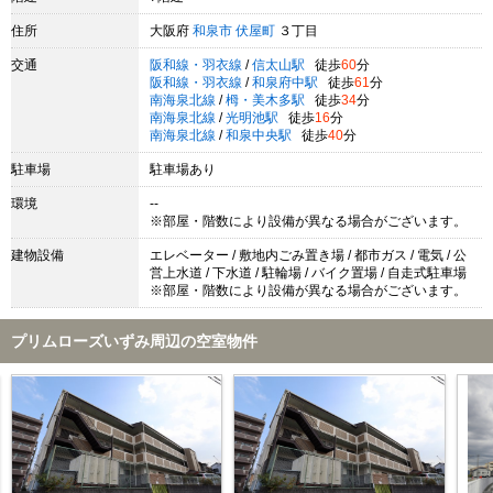
住所
大阪府
和泉市
伏屋町
３丁目
交通
阪和線・羽衣線
/
信太山駅
徒歩
60
分
阪和線・羽衣線
/
和泉府中駅
徒歩
61
分
南海泉北線
/
栂・美木多駅
徒歩
34
分
南海泉北線
/
光明池駅
徒歩
16
分
南海泉北線
/
和泉中央駅
徒歩
40
分
駐車場
駐車場あり
環境
--
※部屋・階数により設備が異なる場合がございます。
建物設備
エレベーター / 敷地内ごみ置き場 / 都市ガス / 電気 / 公
営上水道 / 下水道 / 駐輪場 / バイク置場 / 自走式駐車場
※部屋・階数により設備が異なる場合がございます。
プリムローズいずみ周辺の空室物件