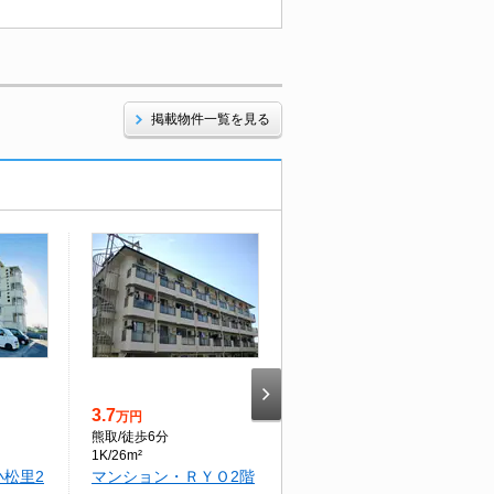
掲載物件一覧を見る
3.7
5.5
万円
万円
熊取
/徒歩6分
北信太
/徒歩9分
1K/26m²
3LDK/56m²
松里2
マンション・ＲＹＯ2階
ライトパティオ上3階