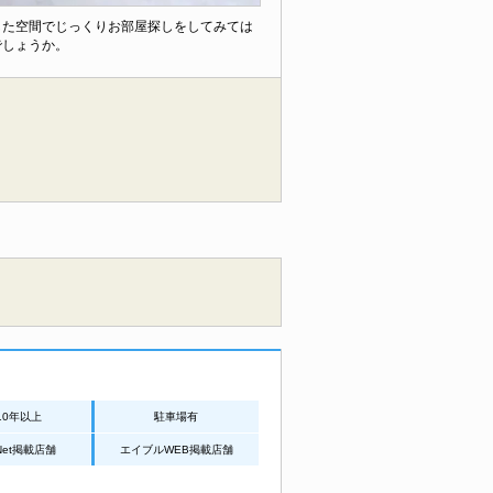
した空間でじっくりお部屋探しをしてみては
でしょうか。
10年以上
駐車場有
aiNet掲載店舗
エイブルWEB掲載店舗