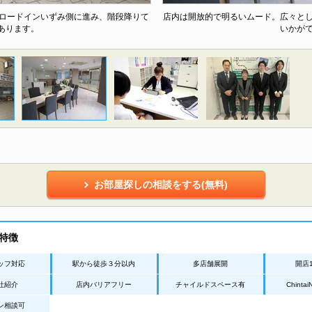
、ロードインいずみ側に進み、階段降りて
店内は開放的で明るいムード。広々と
あります。
いかが
お部屋探しの相談をする(無料)
特徴
ッフ対応
駅から徒歩３分以内
多店舗展開
開店
社紹介
店内バリアフリー
チャイルドスペース有
Chint
ン相談可