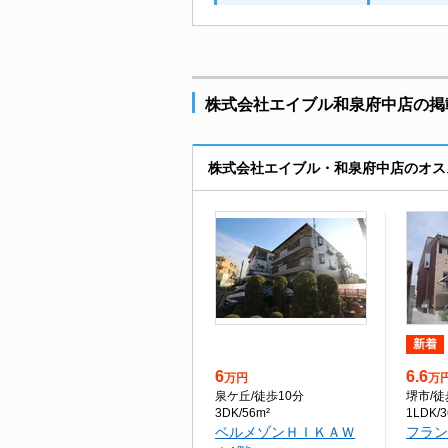
株式会社エイブル和泉府中店の掲載
株式会社エイブル・和泉府中店のオス
新着
6
6.6
万円
万
泉ケ丘
/徒歩10分
堺市
/
3DK/56m²
1LDK/3
ベルメゾンＨＩＫＡＷ
フラン