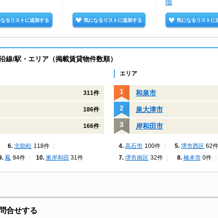
階
になるリストに追加する
気になるリストに追加する
気になるリストに
沿線/駅・エリア（掲載賃貸物件数順）
エリア
和泉市
311件
泉大津市
186件
岸和田市
166件
北助松
118件
高石市
100件
堺市西区
62
鳳
94件
東岸和田
31件
堺市南区
32件
橋本市
0件
問合せする