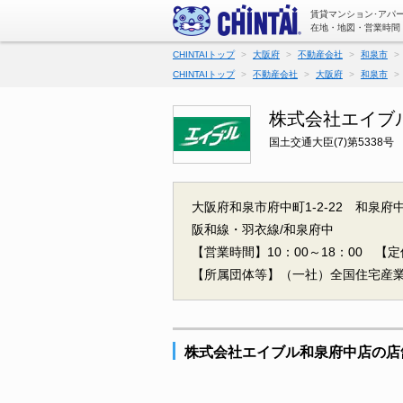
賃貸マンション･アパ
在地・地図・営業時間
CHINTAIトップ
大阪府
不動産会社
和泉市
CHINTAIトップ
不動産会社
大阪府
和泉市
株式会社エイブ
国土交通大臣(7)第5338号
大阪府和泉市府中町1-2-22 和泉府
阪和線・羽衣線/和泉府中
【営業時間】10：00～18：00
【定
【所属団体等】（一社）全国住宅産
株式会社エイブル和泉府中店の店