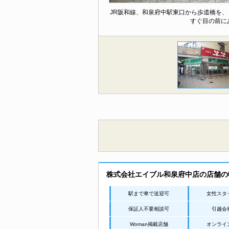
JR阪和線、和泉府中駅東口から歩道橋を
すぐ目の前に
株式会社エイブル和泉府中店の店舗の
駅まで車で送迎可
女性スタ
保証人不要相談可
引越会
Woman掲載店舗
オンライ