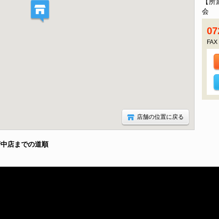
【所
会 
07
FAX
店舗の位置に戻る
府中店までの道順