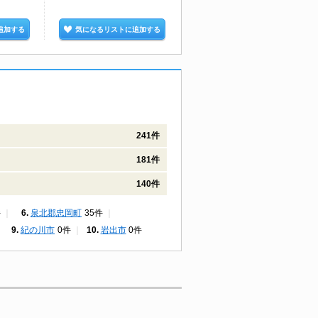
追加する
気になるリストに追加する
気になるリストに追加する
241件
181件
140件
件
泉北郡忠岡町
35件
紀の川市
0件
岩出市
0件