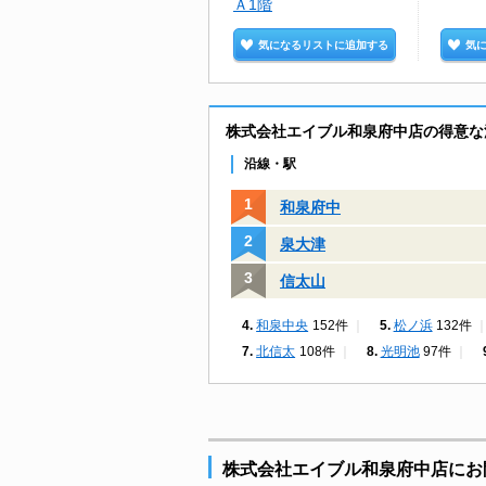
Ａ1階
気になるリストに追加する
気
株式会社エイブル和泉府中店の得意な
沿線・駅
和泉府中
泉大津
信太山
和泉中央
152件
松ノ浜
132件
北信太
108件
光明池
97件
株式会社エイブル和泉府中店にお