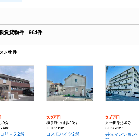
賃貸物件 964件
スメ物件
5.5
5.7
円
万円
万円
徒歩9分
和泉府中
/徒歩23分
久米田
/徒歩9分
6.4m²
1LDK/39m²
3DK/52m²
コリ－ヌ2階
コスモハイツ2階
共立マンション小