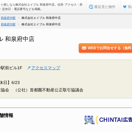
ート探しなら株式会社エイブル 和泉府中店。住所･アクセス・所
最近見た物件
気
・定休日・電話番号などを掲載。
和泉府中駅
株式会社エイブル 和泉府中店
和泉府中駅
株式会社エイブル 和泉府中店
ル 和泉府中店
WEBでお問合せする（無料
中駅前ビル1F
アクセスマップ
休日】6/23
業協会 （公社）首都圏不動産公正取引協議会
舗情報