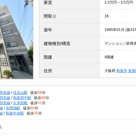
家賃
3.3万円～3.5万円
間取り
1K
築年
1995年01月 (築31
建物種別/構造
マンション／鉄骨
階建
4階建
住所
大阪府
和泉市
箕形
羽衣線
/
信太山駅
徒歩
58
分
羽衣線
/
和泉府中駅
徒歩
58
分
羽衣線
/
久米田駅
徒歩
51
分
線
/
光明池駅
徒歩
60
分
線
/
和泉中央駅
徒歩
35
分
し