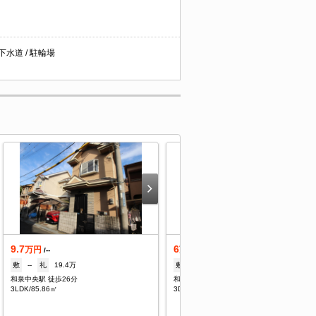
下水道 / 駐輪場
9.7
6
万円
万円
/--
/--
敷
--
礼
19.4万
敷
--
礼
10万
和泉中央駅 徒歩26分
和泉府中駅 徒歩35分
3LDK/85.86㎡
3DK/50㎡