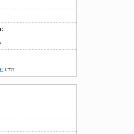
年)
造
町
１丁目