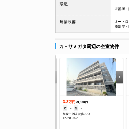
環境
--
※部屋・
建物設備
オートロッ
※部屋・
カ－サミガタ周辺の空室物件
.5
3.3
万円
万円
/5,500円
/3,000円
なし
礼
なし
敷
--
礼
--
米田駅 徒歩35分
和泉中央駅 徒歩29分
DK/57.78㎡
1K/20.25㎡