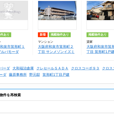
物件あり
新着
掲載物件あり
掲載物件あり
ト
マンション
貸家
和泉市箕形町１
大阪府和泉市箕形町２
大阪府和泉市箕
アルバモーダ
丁目 サンメゾンイズミ
丁目 箕形町1戸
バーダ
大和福治倉庫
クレセールＳＡＤＡ
クロスコーポ９３
クロス
ーダ
藤原事務所
野元邸
箕形町1丁目戸建
物件を再検索