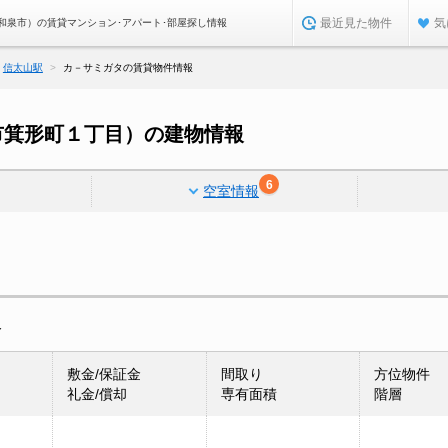
最近見た物件
気
和泉市）の賃貸マンション･アパート･部屋探し情報
信太山駅
カ－サミガタの賃貸物件情報
市箕形町１丁目）の建物情報
6
空室情報
報
敷金/保証金
間取り
方位物件
礼金/償却
専有面積
階層