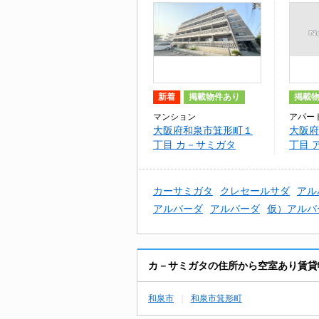
新着
掲載物件あり
掲載
マンション
アパー
大阪府和泉市箕形町１
大阪府
丁目 カ－サミガタ
丁目 
カーサミガタ
クレセールサダ
アル
アルバーダ
アルバーダ
仮）アルバ
カ－サミガタの住所から空室あり賃貸
和泉市
和泉市箕形町