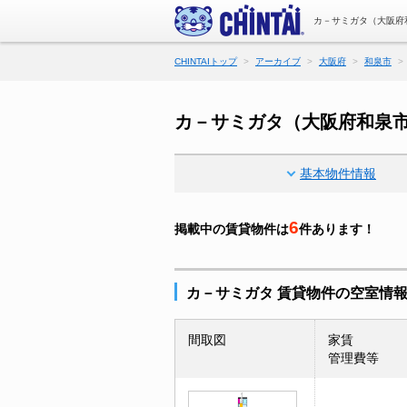
カ－サミガタ（大阪府
CHINTAIトップ
アーカイブ
大阪府
和泉市
カ－サミガタ（大阪府和泉
基本物件情報
6
掲載中の賃貸物件は
件あります！
カ－サミガタ 賃貸物件の空室情
間取図
家賃
管理費等