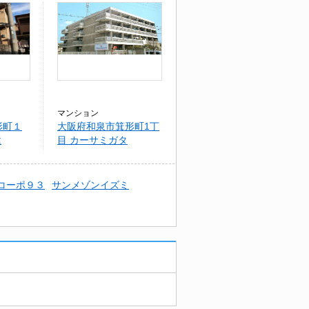
マンション
形町１
大阪府和泉市箕形町1丁
建
目 カーサミガタ
コーポ９３
サンメゾンイズミ