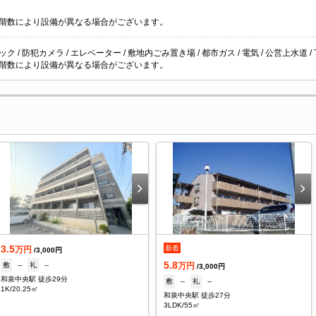
階数により設備が異なる場合がございます。
ク / 防犯カメラ / エレベーター / 敷地内ごみ置き場 / 都市ガス / 電気 / 公営上水道 / 
階数により設備が異なる場合がございます。
3.5
新着
万円
/3,000円
5.8
敷
--
礼
--
万円
/3,000円
和泉中央駅 徒歩29分
敷
--
礼
--
1K/20.25㎡
和泉中央駅 徒歩27分
3LDK/55㎡