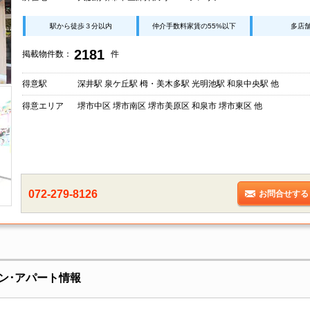
駅から徒歩３分以内
仲介手数料家賃の55%以下
多店
2181
掲載物件数：
件
得意駅
深井駅 泉ケ丘駅 栂・美木多駅 光明池駅 和泉中央駅 他
得意エリア
堺市中区 堺市南区 堺市美原区 和泉市 堺市東区 他
072-279-8126
お問合せする
ン･アパート情報