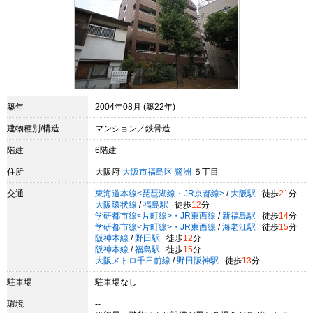
築年
2004年08月 (築22年)
建物種別/構造
マンション／鉄骨造
階建
6階建
住所
大阪府
大阪市福島区
鷺洲
５丁目
交通
東海道本線<琵琶湖線・JR京都線>
/
大阪駅
徒歩
21
分
大阪環状線
/
福島駅
徒歩
12
分
学研都市線<片町線>・JR東西線
/
新福島駅
徒歩
14
分
学研都市線<片町線>・JR東西線
/
海老江駅
徒歩
15
分
阪神本線
/
野田駅
徒歩
12
分
阪神本線
/
福島駅
徒歩
15
分
大阪メトロ千日前線
/
野田阪神駅
徒歩
13
分
駐車場
駐車場なし
環境
--