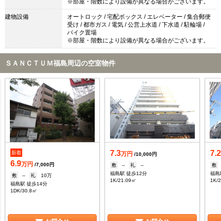
※部屋・階数により設備が異なる場合がございます。
建物設備
オートロック / 宅配ボックス / エレベーター / 集合郵便
受け / 都市ガス / 電気 / 公営上水道 / 下水道 / 駐輪場 /
バイク置場
※部屋・階数により設備が異なる場合がございます。
ＳＡＮＣＴＵＭ福島周辺の空室物件
7.3
7.
新着
万円
/10,000円
6.9
万円
/7,000円
敷
--
礼
--
敷
福島駅 徒歩12分
福島
敷
--
礼
10万
1K/21.09㎡
1K/
福島駅 徒歩14分
1DK/30.8㎡