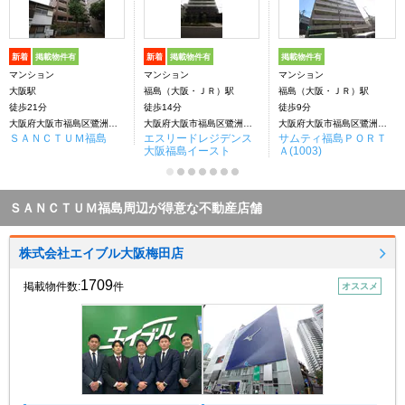
新着
掲載物件有
新着
掲載物件有
掲載物件有
マンション
マンション
マンション
大阪駅
福島（大阪・ＪＲ）駅
福島（大阪・ＪＲ）駅
徒歩21分
徒歩14分
徒歩9分
大阪府大阪市福島区鷺洲５丁目
大阪府大阪市福島区鷺洲５丁目
大阪府大阪市福島区鷺洲４丁目
ＳＡＮＣＴＵＭ福島
エスリードレジデンス
サムティ福島ＰＯＲＴ
大阪福島イースト
Ａ(1003)
ＳＡＮＣＴＵＭ福島周辺が得意な不動産店舗
株式会社エイブル大阪梅田店
1709
掲載物件数:
件
オススメ