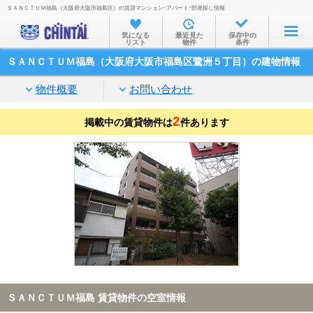
ＳＡＮＣＴＵＭ福島（大阪府大阪市福島区）の賃貸マンション･アパート･部屋探し情報
お部屋を探す
気になる
最近見た
保存中の
リスト
物件
条件
沿線・駅から
ＳＡＮＣＴＵＭ福島（大阪府大阪市福島区鷺洲５丁目）の建物情報
住所から
物件概要
お問い合わせ
家賃相場から
2
掲載中の賃貸物件は
通勤通学時間から
件あります
物件特集から
不動産会社から
TOP
ＳＡＮＣＴＵＭ福島 賃貸物件の空室情報