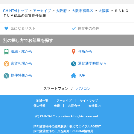
CHINTAIトップ
アーカイブ
大阪府
大阪市福島区
大阪駅
ＳＡＮＣ
ＴＵＭ福島の賃貸物件情報
気になるリスト
保存中の条件
別の探し方でお部屋を探す
沿線・駅から
住所から
家賃相場から
通勤通学時間から
物件特集から
TOP
スマートフォン
パソコン
地域一覧
アーカイブ
サイトマップ
個人情報
免責
お問合せ
会社案内
(C) CHINTAI Corporation All rights reserved.
[PR]賃貸物件の疑問解決！教えてエイブルAGENT
[PR]賃貸生活の工夫を紹介！CHINTAI情報局