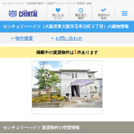
センチュリーハイツ（大阪府東大阪市）の賃貸マンション･アパート･部屋探し情報
お部屋を探す
気になる
最近見た
保存中の
リスト
物件
条件
沿線・駅から
センチュリーハイツ（大阪府東大阪市玉串元町２丁目）の建物情報
住所から
物件概要
お問い合わせ
家賃相場から
1
掲載中の賃貸物件は
通勤通学時間から
件あります
物件特集から
不動産会社から
TOP
センチュリーハイツ 賃貸物件の空室情報