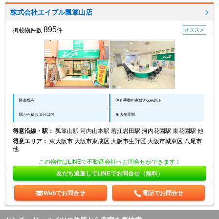
株式会社エイブル瓢箪山店
895
掲載物件数:
件
オススメ
駐車場有
仲介手数料家賃の55%以下
駅から徒歩３分以内
多店舗展開
得意沿線・駅：
瓢箪山駅 河内山本駅 若江岩田駅 河内花園駅 東花園駅 他
得意エリア：
東大阪市 大阪市東成区 大阪市生野区 大阪市城東区 八尾市
他
この物件はLINEで不動産会社へお問合せができます！
友だち追加してLINEでお問合せ（無料）
Webでお問合せ
電話でお問合せ