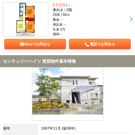
5.5万円
/ --
東向き / 2階
2DK / 40㎡
敷金 --
保証金 --
礼金 5万
償却 --
Webでお問合せ
電話でお問合せ
センチュリーハイツ 賃貸物件基本情報
築年
1987年11月 (築38年)