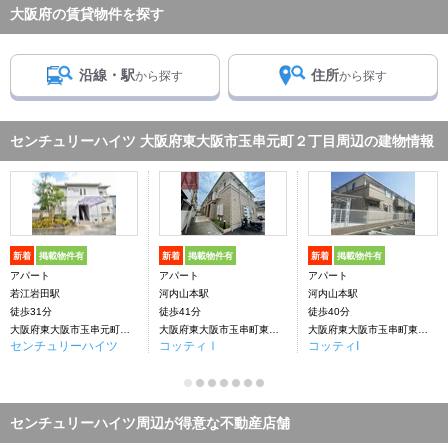
大阪府の賃貸物件を探す
沿線・駅
住所
から探す
から探す
センチュリーハイツ 大阪府東大阪市玉串元町２丁目周辺の建物情報
新着
掲載物件有
新着
掲載物件有
新着
掲載物件有
アパート
アパート
アパート
若江岩田駅
河内山本駅
河内山本駅
徒歩31分
徒歩41分
徒歩40分
大阪府東大阪市玉串元町２丁目
大阪府東大阪市玉串町東２丁目
大阪府東大阪市玉串町東２丁目
センチュリーハイツ
コッティⅠ
コッティI
センチュリーハイツ周辺が得意な不動産店舗