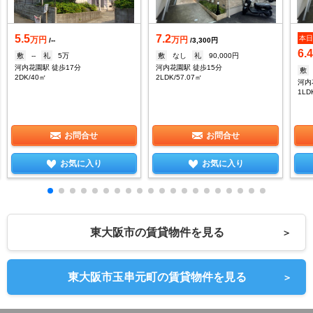
5.5
7.2
本
万円
万円
/--
/3,300円
6.
敷
--
礼
5万
敷
なし
礼
90,000円
河内花園駅 徒歩17分
河内花園駅 徒歩15分
敷
2DK/40㎡
2LDK/57.07㎡
河内
1LD
お問合せ
お問合せ
お気に入り
お気に入り
東大阪市の賃貸物件を見る
＞
東大阪市玉串元町の賃貸物件を見る
＞