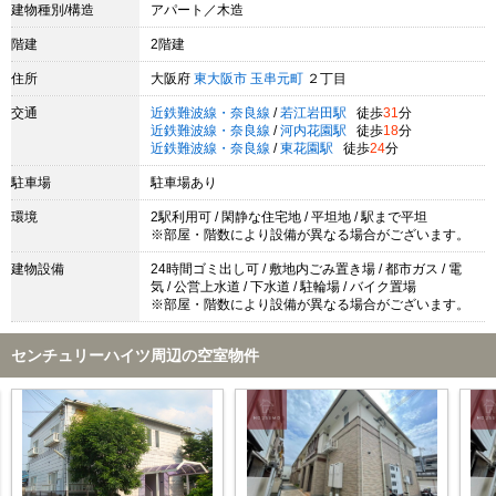
建物種別/構造
アパート／木造
階建
2階建
住所
大阪府
東大阪市
玉串元町
２丁目
交通
近鉄難波線・奈良線
/
若江岩田駅
徒歩
31
分
近鉄難波線・奈良線
/
河内花園駅
徒歩
18
分
近鉄難波線・奈良線
/
東花園駅
徒歩
24
分
駐車場
駐車場あり
環境
2駅利用可 / 閑静な住宅地 / 平坦地 / 駅まで平坦
※部屋・階数により設備が異なる場合がございます。
建物設備
24時間ゴミ出し可 / 敷地内ごみ置き場 / 都市ガス / 電
気 / 公営上水道 / 下水道 / 駐輪場 / バイク置場
※部屋・階数により設備が異なる場合がございます。
センチュリーハイツ周辺の空室物件