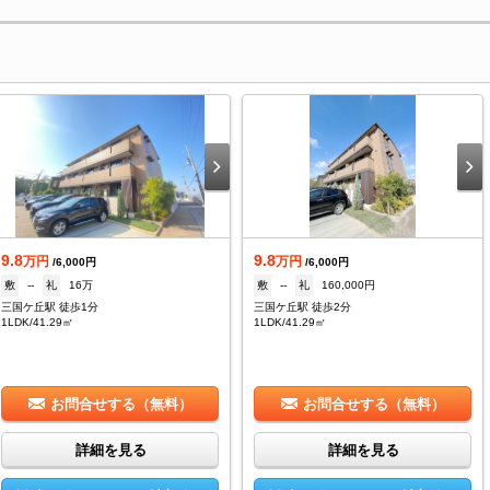
9.8
9.8
万円
万円
/6,000円
/6,000円
敷
--
礼
16万
敷
--
礼
160,000円
三国ケ丘駅 徒歩1分
三国ケ丘駅 徒歩2分
1LDK/41.29㎡
1LDK/41.29㎡
お問合せする（無料）
お問合せする（無料）
詳細を見る
詳細を見る