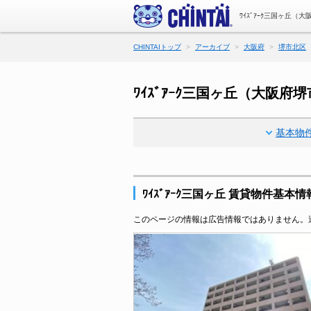
ﾜｲｽﾞｱｰｸ三国ヶ丘
CHINTAIトップ
アーカイブ
大阪府
堺市北区
ﾜｲｽﾞｱｰｸ三国ヶ丘（大阪
基本物
ﾜｲｽﾞｱｰｸ三国ヶ丘 賃貸物件基本情
このページの情報は広告情報ではありません。過