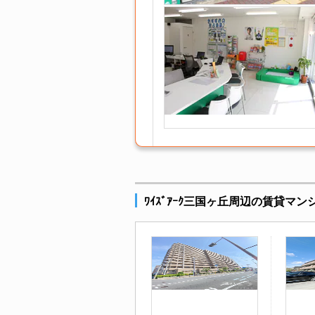
ﾜｲｽﾞｱｰｸ三国ヶ丘周辺の賃貸マ