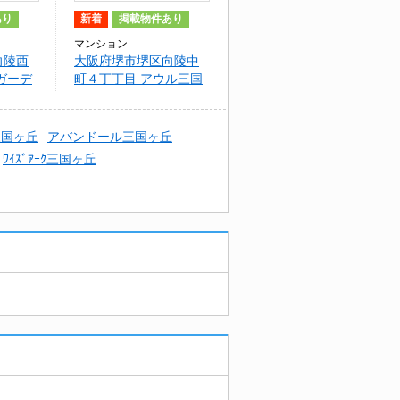
あり
新着
掲載物件あり
マンション
向陵西
大阪府堺市堺区向陵中
ガーデ
町４丁丁目 アウル三国
番館
ヶ丘
三国ヶ丘
アバンドール三国ヶ丘
ﾜｲｽﾞｱｰｸ三国ヶ丘