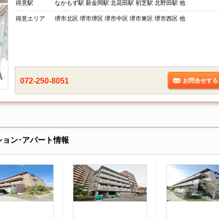
得意駅
なかもず駅 新金岡駅 北花田駅 初芝駅 北野田駅 他
得意エリア
堺市北区 堺市堺区 堺市中区 堺市東区 堺市西区 他
072-250-8051
お問合せする
ンション･アパート情報