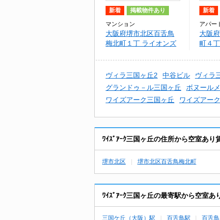
新着
掲載物件あり
新着
マンション
アパー
大阪府堺市北区百舌鳥
大阪府
梅北町１丁 ライオンズ
町４丁
マンション三国ヶ丘
ン三国
ヴィラ三国ヶ丘2
中谷ビル
ヴィラ
グランドゥ－ル三国ヶ丘
ボヌール
ワイズアーク三国ヶ丘
ワイズアー
ﾜｲｽﾞｱｰｸ三国ヶ丘の住所から空室あ
堺市北区
堺市北区百舌鳥梅北町
ﾜｲｽﾞｱｰｸ三国ヶ丘の最寄駅から空室
三国ケ丘（大阪）駅
百舌鳥駅
百舌鳥