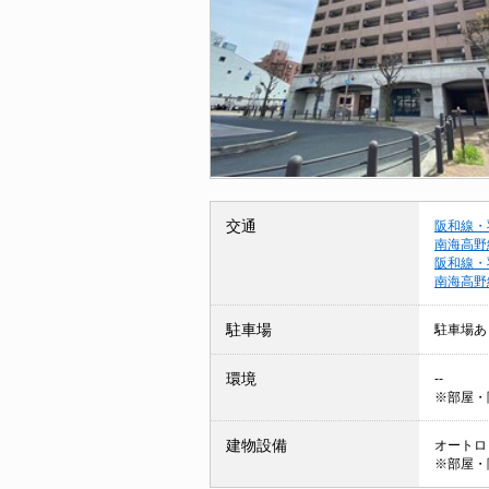
交通
阪和線・
南海高野
阪和線・
南海高野
駐車場
駐車場あ
環境
--
※部屋・
建物設備
オートロッ
※部屋・