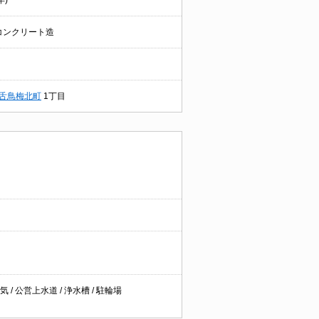
年)
コンクリート造
舌鳥梅北町
1丁目
 / 公営上水道 / 浄水槽 / 駐輪場