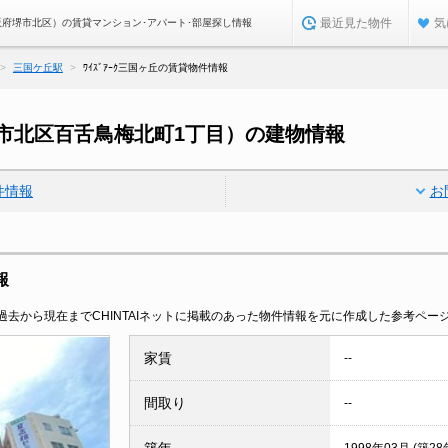
最近見た物件
気
（大阪府堺市北区）の賃貸マンション･アパート･部屋探し情報
三国ケ丘駅
ﾜｲｽﾞｱｰｸ三国ヶ丘の賃貸物件情報
府堺市北区百舌鳥梅北町1丁目）の建物情報
件情報
お
報
去から現在までCHINTAIネットに掲載のあった物件情報を元に作成した参考ペー
家賃
--
間取り
--