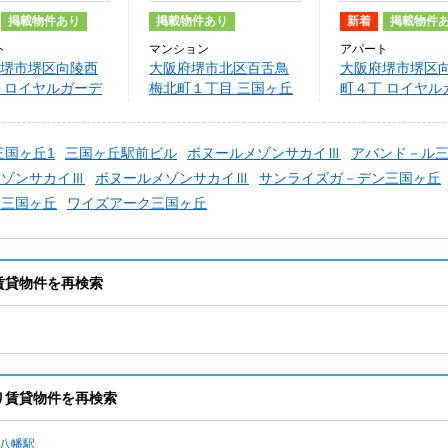
掲載物件あり
掲載物件あり
新着
掲載物件
ト
マンション
アパート
堺市堺区向陵西
大阪府堺市北区百舌鳥
大阪府堺市堺区
 ロイヤルガーデ
梅北町１丁目 三国ヶ丘
町４丁 ロイヤル
ヶ丘 壱番館
ピア
ン三国ヶ丘 弐
三国ヶ丘1
三国ヶ丘駅前ビル
ボヌールメゾンサカイⅢ
アバンド－ル
メゾンサカイⅢ
ボヌールメゾンサカイⅢ
サンライズガ－デン三国ヶ丘
ク三国ヶ丘
ワイズアーク三国ヶ丘
り賃貸物件を再検索
あり賃貸物件を再検索
八幡駅