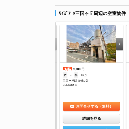
ﾜｲｽﾞｱｰｸ三国ヶ丘周辺の空室物件
5.3
8
万円
万円
/33,000円
/5,000円
--
礼
--
敷
--
礼
16万
国ケ丘駅 徒歩1分
三国ケ丘駅 徒歩2分
/66.82㎡
3LDK/65㎡
お問合せする（無料）
お問合せする（無料）
詳細を見る
詳細を見る