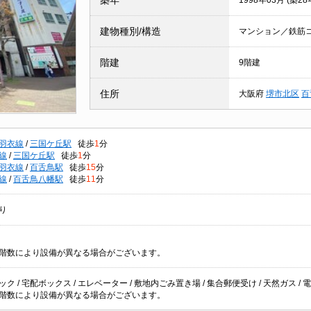
築年
1998年03月 (築28
建物種別/構造
マンション／鉄筋
階建
9階建
住所
大阪府
堺市北区
百
羽衣線
/
三国ケ丘駅
徒歩
1
分
線
/
三国ケ丘駅
徒歩
1
分
羽衣線
/
百舌鳥駅
徒歩
15
分
線
/
百舌鳥八幡駅
徒歩
11
分
り
階数により設備が異なる場合がございます。
ク / 宅配ボックス / エレベーター / 敷地内ごみ置き場 / 集合郵便受け / 天然ガス / 電気
階数により設備が異なる場合がございます。