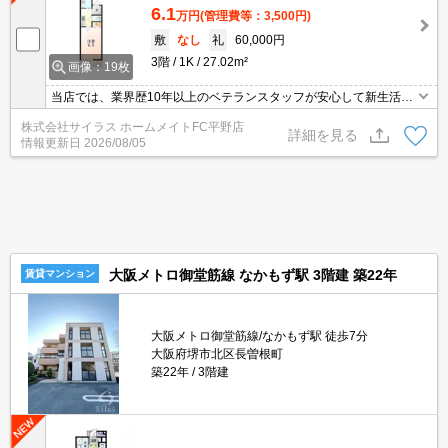
6.1
万円
(管理費等：3,500円)
敷
なし
礼
60,000円
3階
1K
27.02m²
画像：19枚
当店では、業界歴10年以上のベテランスタッフが安心して新生活を
送って頂けますよう精一杯のサポートを致します。当店は、初期費
株式会社サイラス ホームメイトFC平野店
用のクレジット決済が可能です。ご利用の際はスタッフまでお申し
詳細を見る
情報更新日
2026/08/05
付け下さいませ。お客様のご来店心よりお待ちしております。
大阪メトロ御堂筋線 なかもず駅 3階建 築22年
賃貸マンション
大阪メトロ御堂筋線/なかもず駅 徒歩7分
大阪府堺市北区長曽根町
築22年
3階建