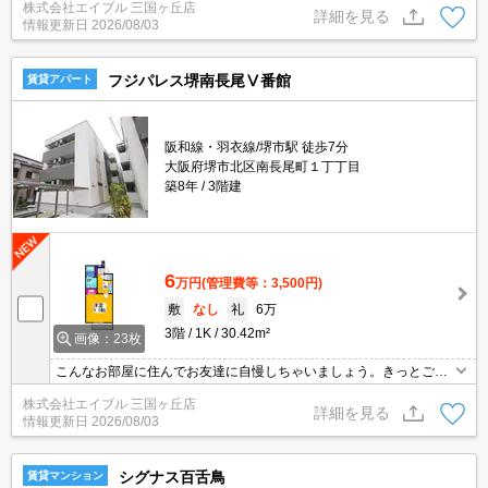
株式会社エイブル 三国ヶ丘店
詳細を見る
情報更新日
2026/08/03
フジパレス堺南長尾Ⅴ番館
賃貸アパート
阪和線・羽衣線/堺市駅 徒歩7分
大阪府堺市北区南長尾町１丁丁目
築8年
3階建
6
万円
(管理費等：3,500円)
敷
なし
礼
6万
3階
1K
30.42m²
画像：23枚
こんなお部屋に住んでお友達に自慢しちゃいましょう。きっとご満
悦。
株式会社エイブル 三国ヶ丘店
詳細を見る
情報更新日
2026/08/03
シグナス百舌鳥
賃貸マンション