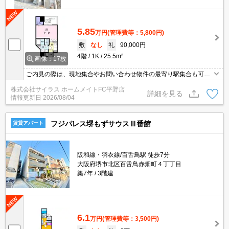
5.85
万円
(管理費等：5,800円)
敷
なし
礼
90,000円
4階
1K
25.5m²
画像：17枚
ご内見の際は、現地集合やお問い合わせ物件の最寄り駅集合も可能
です♪初期費用のご予算が心配な方は、当店ではクレジット決済が可
株式会社サイラス ホームメイトFC平野店
能ですのでご安心してお部屋探し頂けますよ♪
詳細を見る
情報更新日
2026/08/04
フジパレス堺もずサウスⅢ番館
賃貸アパート
阪和線・羽衣線/百舌鳥駅 徒歩7分
大阪府堺市北区百舌鳥赤畑町４丁丁目
築7年
3階建
6.1
万円
(管理費等：3,500円)