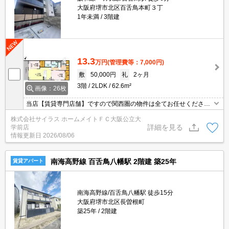
大阪府堺市北区百舌鳥本町３丁
1年未満
3階建
13.3
万円
(管理費等：7,000円)
敷
50,000円
礼
2ヶ月
3階
2LDK
62.6m²
画像：26枚
当店【賃貸専門店舗】ですので関西圏の物件は全てお任せくださ
い！どこにある物件でも当店までお気軽にお問い合わせくださいま
株式会社サイラス ホームメイトＦＣ大阪公立大
せ♪初期費用がご心配な方はクレジット決済が可能ですので安心して
詳細を見る
学前店
お部屋探し頂けます。
情報更新日
2026/08/06
南海高野線 百舌鳥八幡駅 2階建 築25年
賃貸アパート
南海高野線/百舌鳥八幡駅 徒歩15分
大阪府堺市北区長曽根町
築25年
2階建