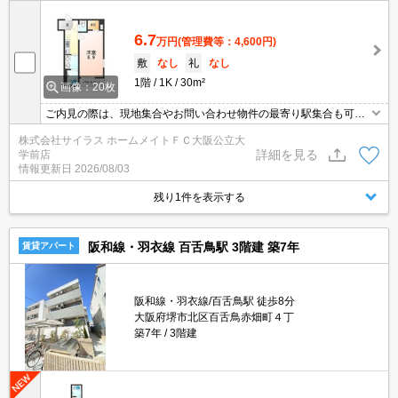
6.7
万円
(管理費等：4,600円)
敷
なし
礼
なし
1階
1K
30m²
画像：20枚
ご内見の際は、現地集合やお問い合わせ物件の最寄り駅集合も可能
です♪初期費用のご予算が心配な方は、当店ではクレジット決済が可
株式会社サイラス ホームメイトＦＣ大阪公立大
能ですのでご安心してお部屋探し頂けますよ♪
詳細を見る
学前店
情報更新日
2026/08/03
残り1件を表示する
阪和線・羽衣線 百舌鳥駅 3階建 築7年
賃貸アパート
阪和線・羽衣線/百舌鳥駅 徒歩8分
大阪府堺市北区百舌鳥赤畑町４丁
築7年
3階建