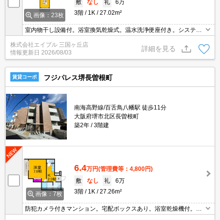
敷
なし
礼
6万
3階
1K
27.02m²
画像：23枚
室内物干し設備付。浴室換気乾燥式。温水洗浄便座付き。システム
キッチン。
株式会社エイブル 三国ヶ丘店
詳細を見る
情報更新日
2026/08/03
フジパレス堺長曽根町
賃貸コーポ
南海高野線/百舌鳥八幡駅 徒歩11分
大阪府堺市北区長曽根町
築2年
3階建
6.4
万円
(管理費等：4,800円)
敷
なし
礼
6万
3階
1K
27.26m²
画像：7枚
防犯カメラ付きマンション。宅配ボックスあり。浴室乾燥機付。温
水洗浄便座付き。要火災保険。