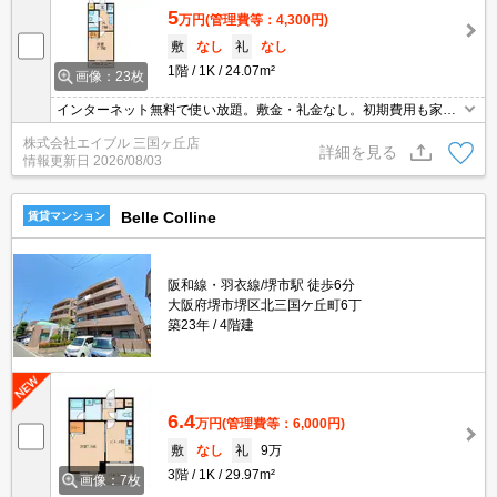
5
万円
(管理費等：4,300円)
敷
なし
礼
なし
1階
1K
24.07m²
画像：23枚
インターネット無料で使い放題。敷金・礼金なし。初期費用も家賃
も抑えたいあなたにオススメ。
株式会社エイブル 三国ヶ丘店
詳細を見る
情報更新日
2026/08/03
Belle Colline
賃貸マンション
阪和線・羽衣線/堺市駅 徒歩6分
大阪府堺市堺区北三国ケ丘町6丁
築23年
4階建
6.4
万円
(管理費等：6,000円)
敷
なし
礼
9万
3階
1K
29.97m²
画像：7枚