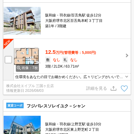
阪和線・羽衣線/百舌鳥駅 徒歩12分
大阪府堺市北区百舌鳥本町３丁丁目
築1年
3階建
12.5
万円
(管理費等：5,000円)
敷
なし
礼
なし
3階
2LDK
63.71m²
画像：7枚
住環境をあなたの目でお確かめください。広々リビングがいいです
ね。バルコニー。収納スペースが充実。
株式会社エイブル 三国ヶ丘店
詳細を見る
情報更新日
2026/08/03
フジパレスソレイユク－シャン
賃貸コーポ
阪和線・羽衣線/上野芝駅 徒歩10分
大阪府堺市北区東上野芝町２丁目