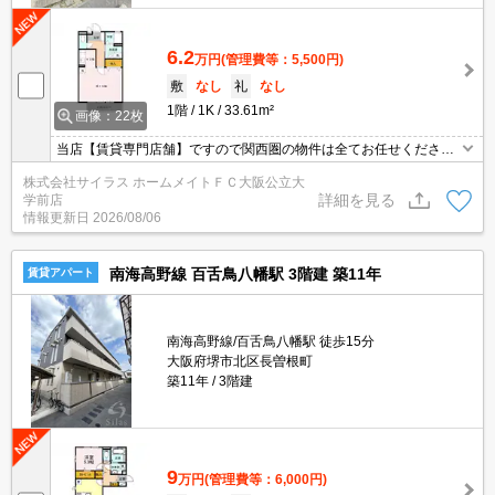
6.2
万円
(管理費等：5,500円)
敷
なし
礼
なし
1階
1K
33.61m²
画像：22枚
当店【賃貸専門店舗】ですので関西圏の物件は全てお任せくださ
い！どこにある物件でも当店までお気軽にお問い合わせくださいま
株式会社サイラス ホームメイトＦＣ大阪公立大
せ♪初期費用がご心配な方はクレジット決済が可能ですので安心して
詳細を見る
学前店
お部屋探し頂けます。
情報更新日
2026/08/06
南海高野線 百舌鳥八幡駅 3階建 築11年
賃貸アパート
南海高野線/百舌鳥八幡駅 徒歩15分
大阪府堺市北区長曽根町
築11年
3階建
9
万円
(管理費等：6,000円)