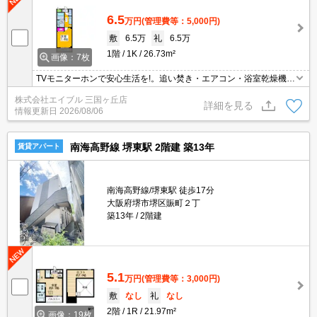
6.5
万円
(管理費等：5,000円)
敷
6.5万
礼
6.5万
1階
1K
26.73m²
画像：7枚
TVモニターホンで安心生活を!。追い焚き・エアコン・浴室乾燥機付
きで設備充実!。退去時、ルームクリーニング料金40,700円。
株式会社エイブル 三国ヶ丘店
詳細を見る
情報更新日
2026/08/06
南海高野線 堺東駅 2階建 築13年
賃貸アパート
南海高野線/堺東駅 徒歩17分
大阪府堺市堺区賑町２丁
築13年
2階建
5.1
万円
(管理費等：3,000円)
敷
なし
礼
なし
2階
1R
21.97m²
画像：19枚