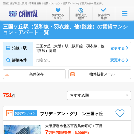
三国ケ丘駅周辺の賃貸・不動産情報で賃貸マンション・賃貸アパートなど賃貸物件の部屋探し
お部屋を探す
気になる
最近見た
保存中の
リスト
物件
条件
沿線・駅から
三国ケ丘駅（阪和線・羽衣線、他1路線）の賃貸マンシ
住所から
ョン・アパート一覧
家賃相場から
三国ケ丘（大阪）駅（阪和線・羽衣線、他
沿線・駅
変更する
1路線）周辺
通勤通学時間から
詳細条件
指定なし
変更する
物件特集から
不動産会社から
条件保存
物件新着メール
TOP
751
件
ブリディアントグリ－ン三国ヶ丘
PR
賃貸マンション
大阪府堺市北区百舌鳥赤畑町１丁目
7
万円
(管理費等：6,000円)