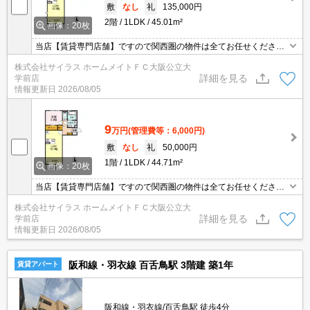
敷
なし
礼
135,000円
2階
1LDK
45.01m²
画像：20枚
当店【賃貸専門店舗】ですので関西圏の物件は全てお任せくださ
い！どこにある物件でも当店までお気軽にお問い合わせくださいま
株式会社サイラス ホームメイトＦＣ大阪公立大
せ♪初期費用がご心配な方はクレジット決済が可能ですので安心して
詳細を見る
学前店
お部屋探し頂けます。
情報更新日
2026/08/05
9
万円
(管理費等：6,000円)
敷
なし
礼
50,000円
1階
1LDK
44.71m²
画像：20枚
当店【賃貸専門店舗】ですので関西圏の物件は全てお任せくださ
い！どこにある物件でも当店までお気軽にお問い合わせくださいま
株式会社サイラス ホームメイトＦＣ大阪公立大
せ♪初期費用がご心配な方はクレジット決済が可能ですので安心して
詳細を見る
学前店
お部屋探し頂けます。
情報更新日
2026/08/05
阪和線・羽衣線 百舌鳥駅 3階建 築1年
賃貸アパート
阪和線・羽衣線/百舌鳥駅 徒歩4分