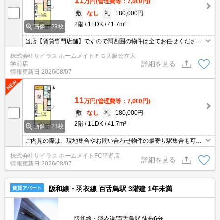
11
万円
(管理費等：7,000円)
敷
なし
礼
180,000円
2階
1LDK
41.7m²
画像：23枚
当店【賃貸専門店舗】ですので関西圏の物件は全てお任せくださ
い！どこにある物件でも当店までお気軽にお問い合わせくださいま
株式会社サイラス ホームメイトＦＣ大阪公立大
せ♪初期費用がご心配な方はクレジット決済が可能ですので安心して
詳細を見る
学前店
お部屋探し頂けます。
情報更新日
2026/08/07
11
万円
(管理費等：7,000円)
敷
なし
礼
180,000円
2階
1LDK
41.7m²
画像：23枚
ご内見の際は、現地集合やお問い合わせ物件の最寄り駅集合も可能
です♪初期費用のご予算が心配な方は、当店ではクレジット決済が可
株式会社サイラス ホームメイトFC平野店
能ですのでご安心してお部屋探し頂けますよ♪
詳細を見る
情報更新日
2026/08/07
阪和線・羽衣線 百舌鳥駅 3階建 1年未満
賃貸アパート
阪和線・羽衣線/百舌鳥駅 徒歩6分