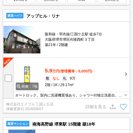
アップヒル・リナ
賃貸ハイツ
阪和線・羽衣線/三国ケ丘駅 徒歩7分
大阪府堺市堺区向陵西町３丁目
築21年
2階建
5.9
万円
(管理費等：6,000円)
敷
なし
礼
9万
2階
1K
29.17m²
画像：7枚
オートロック。室内に洗濯機置場あり。シャワー付独立洗面台。最
上階。保証会社加入要（初回35,000円）。
株式会社エイブル 三国ヶ丘店
詳細を見る
情報更新日
2026/08/07
南海高野線 堺東駅 15階建 築18年
賃貸マンション