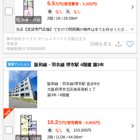
5.5
万円
(管理費等：3,300円)
敷
なし
礼
なし
2階
1K
29.59m²
画像：26枚
当店【賃貸専門店舗】ですので関西圏の物件は全てお任せくださ
い！どこにある物件でも当店までお気軽にお問い合わせくださいま
株式会社サイラス ホームメイトＦＣ大阪公立大
せ♪初期費用がご心配な方はクレジット決済が可能ですので安心して
詳細を見る
学前店
お部屋探し頂けます。
情報更新日
2026/08/05
阪和線・羽衣線 堺市駅 4階建 築3年
賃貸マンション
阪和線・羽衣線/堺市駅 徒歩9分
大阪府堺市北区南長尾町１丁
築3年
4階建
10.2
万円
(管理費等：6,900円)
敷
なし
礼
153,000円
2階
1LDK
44.06m²
画像：18枚