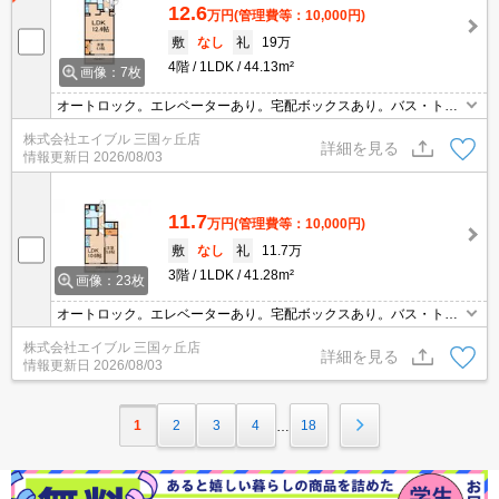
12.6
万円
(管理費等：10,000円)
敷
なし
礼
19万
4階
1LDK
44.13m²
画像：7枚
オートロック。エレベーターあり。宅配ボックスあり。バス・トイ
レ別。洗面化粧台付き。温水洗浄便座付き。室内に洗濯機置場あ
株式会社エイブル 三国ヶ丘店
り。TVインターホン付き。玄関はカードキーシステム。エアコン付
詳細を見る
情報更新日
2026/08/03
き。室内洗濯機置場。
11.7
万円
(管理費等：10,000円)
敷
なし
礼
11.7万
3階
1LDK
41.28m²
画像：23枚
オートロック。エレベーターあり。宅配ボックスあり。バス・トイ
レ別。洗面化粧台付き。温水洗浄便座付き。室内に洗濯機置場あ
株式会社エイブル 三国ヶ丘店
り。TVインターホン付き。玄関はカードキーシステム。エアコン付
詳細を見る
情報更新日
2026/08/03
き。室内洗濯機置場。
1
2
3
4
18
…