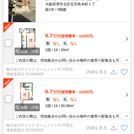
大阪府堺市北区百舌鳥本町１丁
築1年
3階建
6.7
万円
(管理費等：4,600円)
敷
なし
礼
なし
1階
1K
30m²
画像：20枚
ご内見の際は、現地集合やお問い合わせ物件の最寄り駅集合も可能
です♪初期費用のご予算が心配な方は、当店ではクレジット決済が可
株式会社サイラス ホームメイトFC平野店
能ですのでご安心してお部屋探し頂けますよ♪
詳細を見る
情報更新日
2026/08/05
6.7
万円
(管理費等：4,600円)
敷
なし
礼
なし
1階
1K
30.08m²
画像：20枚
ご内見の際は、現地集合やお問い合わせ物件の最寄り駅集合も可能
です♪初期費用のご予算が心配な方は、当店ではクレジット決済が可
株式会社サイラス ホームメイトFC平野店
能ですのでご安心してお部屋探し頂けますよ♪
詳細を見る
情報更新日
2026/08/05