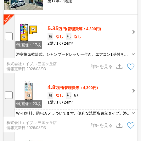
築17年
2階建
5.35
万円
(管理費等：4,300円)
敷
なし
礼
なし
2階
1K
24m²
画像：17枚
浴室換気乾燥式。シャンプードレッサー付き。エアコン1基付き。
室内洗濯機置場。
株式会社エイブル 三国ヶ丘店
詳細を見る
情報更新日
2026/08/03
4.8
万円
(管理費等：4,300円)
敷
なし
礼
6万
1階
1K
24m²
画像：23枚
Wi-Fi無料。防犯カメラついてます。便利な洗面所独立タイプ。浴室
換気乾燥式。エアコン1基付き。都市ガス使用。CATV受信可。
株式会社エイブル 三国ヶ丘店
詳細を見る
情報更新日
2026/08/03