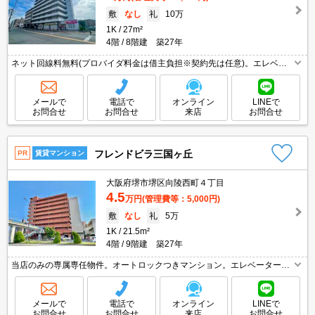
敷
なし
礼
10万
1K
27m²
4階
8階建 築27年
ネット回線料無料(プロバイダ料金は借主負担※契約先は任意)。エレベー
ターあり。
メールで
電話で
オンライン
LINEで
お問合せ
お問合せ
来店
お問合せ
フレンドビラ三国ヶ丘
PR
賃貸マンション
大阪府堺市堺区向陵西町４丁目
4.5
万円
(管理費等：5,000円)
敷
なし
礼
5万
1K
21.5m²
4階
9階建 築27年
当店のみの専属専任物件。オートロックつきマンション。エレベーター付
きのマンションタイプ。管理人日勤。三国ヶ丘駅からJR阪和線・南海高野
線と2WAYアクセス。インターネット無料。初期費用カード払い可。
メールで
電話で
オンライン
LINEで
お問合せ
お問合せ
来店
お問合せ