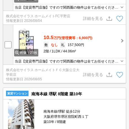
当店【賃貸専門店舗】ですので関西圏の物件は全てお任せくださ
い！どこにある物件でも当店までお気軽にお問い合わせくださいま
株式会社サイラス ホームメイトFC平野店
せ♪初期費用がご心配な方はクレジット決済が可能ですので安心して
詳細を見る
情報更新日
2026/08/04
お部屋探し頂けます。
10.5
万円
(管理費等：6,900円)
敷
なし
礼
157,500円
2階
1LDK
44.06m²
画像：23枚
当店【賃貸専門店舗】ですので関西圏の物件は全てお任せくださ
い！どこにある物件でも当店までお気軽にお問い合わせくださいま
株式会社サイラス ホームメイトＦＣ大阪公立大
せ♪初期費用がご心配な方はクレジット決済が可能ですので安心して
詳細を見る
学前店
お部屋探し頂けます。
情報更新日
2026/08/05
南海本線 堺駅 8階建 築10年
賃貸マンション
南海本線/堺駅 徒歩12分
大阪府堺市堺区宿院町西１丁
築10年
8階建