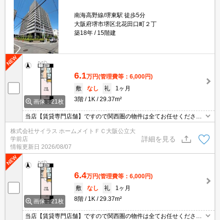
南海高野線/堺東駅 徒歩5分
大阪府堺市堺区北花田口町２丁
築18年
15階建
6.1
万円
(管理費等：6,000円)
敷
なし
礼
1ヶ月
3階
1K
29.37m²
画像：21枚
当店【賃貸専門店舗】ですので関西圏の物件は全てお任せくださ
い！どこにある物件でも当店までお気軽にお問い合わせくださいま
株式会社サイラス ホームメイトＦＣ大阪公立大
せ♪初期費用がご心配な方はクレジット決済が可能ですので安心して
詳細を見る
学前店
お部屋探し頂けます。
情報更新日
2026/08/07
6.4
万円
(管理費等：6,000円)
敷
なし
礼
1ヶ月
8階
1K
29.37m²
画像：21枚
当店【賃貸専門店舗】ですので関西圏の物件は全てお任せくださ