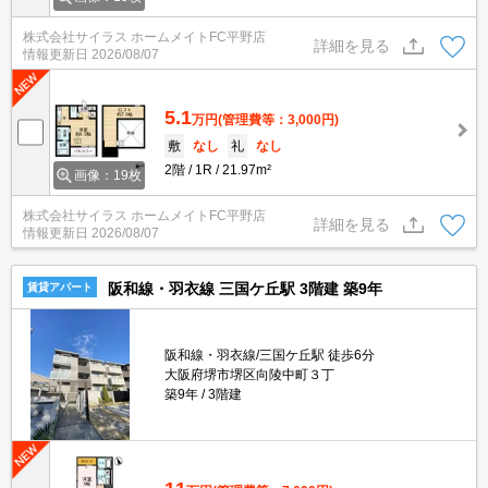
株式会社サイラス ホームメイトFC平野店
詳細を見る
情報更新日
2026/08/07
5.1
万円
(管理費等：3,000円)
敷
なし
礼
なし
2階
1R
21.97m²
画像：19枚
株式会社サイラス ホームメイトFC平野店
詳細を見る
情報更新日
2026/08/07
阪和線・羽衣線 三国ケ丘駅 3階建 築9年
賃貸アパート
阪和線・羽衣線/三国ケ丘駅 徒歩6分
大阪府堺市堺区向陵中町３丁
築9年
3階建