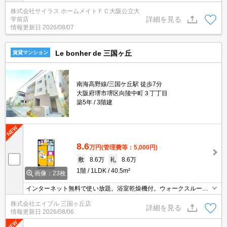
い！どこにある物件でも当店までお気軽にお問い合わせくださいま
株式会社サイラス ホームメイトＦＣ大阪公立大
せ♪初期費用がご心配な方はクレジット決済が可能ですので安心して
詳細を見る
学前店
お部屋探し頂けます。
情報更新日
2026/08/07
Le bonher de 三国ヶ丘
賃貸マンション
南海高野線/三国ケ丘駅 徒歩7分
大阪府堺市堺区向陵中町３丁丁目
築5年
3階建
8.6
万円
(管理費等：5,000円)
敷
8.6万
礼
8.6万
1階
1LDK
40.5m²
画像：23枚
インターネット無料で使い放題。浴室乾燥機付。ウォークスルーク
ローゼット付き。退去時、ルームクリーニング料金46,200円。
株式会社エイブル 三国ヶ丘店
詳細を見る
情報更新日
2026/08/06