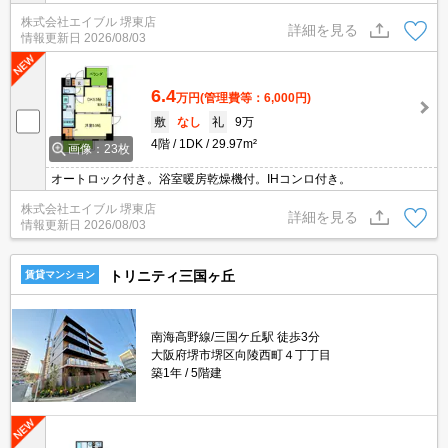
株式会社エイブル 堺東店
詳細を見る
情報更新日
2026/08/03
6.4
万円
(管理費等：6,000円)
敷
なし
礼
9万
4階
1DK
29.97m²
画像：23枚
オートロック付き。浴室暖房乾燥機付。IHコンロ付き。
株式会社エイブル 堺東店
詳細を見る
情報更新日
2026/08/03
トリニティ三国ヶ丘
賃貸マンション
南海高野線/三国ケ丘駅 徒歩3分
大阪府堺市堺区向陵西町４丁丁目
築1年
5階建