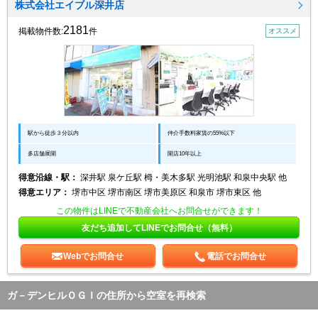
株式会社エイブル深井店
2181
掲載物件数:
件
オススメ
駅から徒歩３分以内
仲介手数料家賃の55%以下
多店舗展開
開店10年以上
得意沿線・駅：
深井駅 泉ケ丘駅 栂・美木多駅 光明池駅 和泉中央駅 他
得意エリア：
堺市中区 堺市南区 堺市美原区 和泉市 堺市東区 他
この物件はLINEで不動産会社へお問合せができます！
友だち追加してLINEでお問合せ（無料）
Webでお問合せ
電話でお問合せ
ガ－デンヒルＯＧＩの住所から空室を再検索