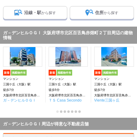
沿線・駅
住所
から探す
から探す
ガ－デンヒルＯＧＩ 大阪府堺市北区百舌鳥赤畑町２丁目周辺の建物
情報
新着
掲載物件有
新着
掲載物件有
新着
掲載物件有
マンション
マンション
マンション
三国ケ丘（大阪）駅
三国ケ丘（大阪）駅
三国ケ丘（大阪）駅
徒歩7分
徒歩5分
徒歩7分
大阪府堺市北区百舌鳥赤畑町２丁目
大阪府堺市北区百舌鳥赤畑町２丁目
大阪府堺市北区百舌鳥赤畑町２丁目
ガ－デンヒルＯＧＩ
ＴＳ Casa Secondo
Viente三国ヶ丘
ガ－デンヒルＯＧＩ周辺が得意な不動産店舗