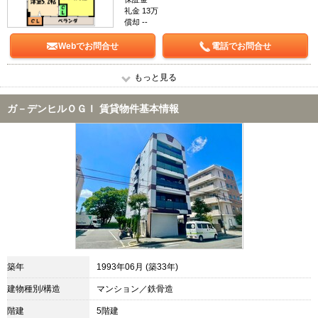
礼金 13万
償却 --
Webでお問合せ
電話でお問合せ
もっと見る
ガ－デンヒルＯＧＩ 賃貸物件基本情報
築年
1993年06月 (築33年)
建物種別/構造
マンション／鉄骨造
階建
5階建