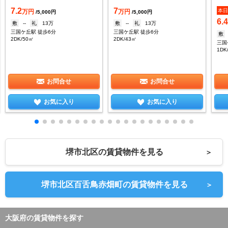
7.2
7
本
万円
万円
/5,000円
/5,000円
6.
敷
--
礼
13万
敷
--
礼
13万
三国ケ丘駅 徒歩6分
三国ケ丘駅 徒歩6分
敷
2DK/50㎡
2DK/43㎡
三国
1DK
お問合せ
お問合せ
お気に入り
お気に入り
堺市北区の賃貸物件を見る
＞
堺市北区百舌鳥赤畑町の賃貸物件を見る
＞
大阪府の賃貸物件を探す