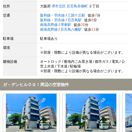
住所
大阪府
堺市北区
百舌鳥赤畑町
２丁目
交通
阪和線・羽衣線
/
三国ケ丘駅
徒歩
7
分
阪和線・羽衣線
/
百舌鳥駅
徒歩
6
分
南海高野線
/
堺東駅
徒歩
26
分
南海高野線
/
百舌鳥八幡駅
徒歩
11
分
駐車場
駐車場あり
環境
--
※部屋・階数により設備が異なる場合がございます。
建物設備
オートロック / 敷地内ごみ置き場 / 都市ガス / 電気 / 公
営上水道 / 下水道 / 駐輪場
※部屋・階数により設備が異なる場合がございます。
ガ－デンヒルＯＧＩ周辺の空室物件