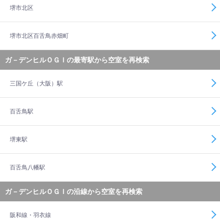
堺市北区
堺市北区百舌鳥赤畑町
ガ－デンヒルＯＧＩの最寄駅から空室を再検索
三国ケ丘（大阪）駅
百舌鳥駅
堺東駅
百舌鳥八幡駅
ガ－デンヒルＯＧＩの沿線から空室を再検索
阪和線・羽衣線