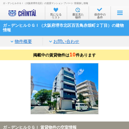
ガ－デンヒルＯＧＩ（大阪府堺市北区）の賃貸マンション･アパート･部屋探し情報
お部屋を探す
気になる
最近見た
保存中の
リスト
物件
条件
沿線・駅から
ガ－デンヒルＯＧＩ（大阪府堺市北区百舌鳥赤畑町２丁目）の建物
住所から
情報
家賃相場から
物件概要
お問い合わせ
通勤通学時間から
10
掲載中の賃貸物件は
件あります
物件特集から
不動産会社から
TOP
ガ－デンヒルＯＧＩ 賃貸物件の空室情報