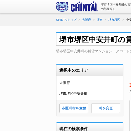
堺市堺区中安井町の賃
の部屋探し
CHINTAIトップ
大阪府
堺市
堺市堺区
中
堺市堺区中安井町の
堺市堺区中安井町の賃貸マンション・アパート
選択中のエリア
大阪府
堺市堺区中安井町
市区町村を変更
町を変更
現在の検索条件