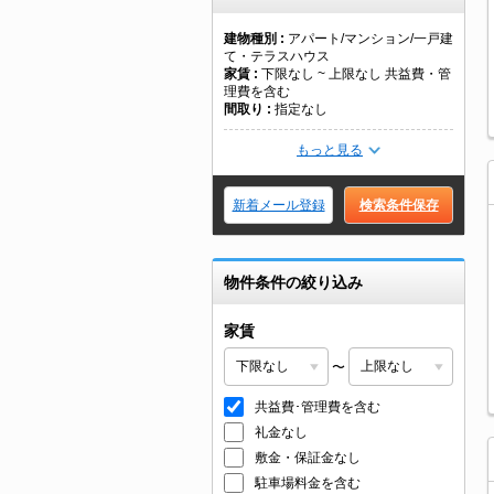
建物種別
アパート/マンション/一戸建
て・テラスハウス
家賃
下限なし ~ 上限なし 共益費・管
理費を含む
間取り
指定なし
もっと見る
新着メール登録
検索条件保存
物件条件の絞り込み
家賃
〜
共益費･管理費を含む
礼金なし
敷金・保証金なし
駐車場料金を含む