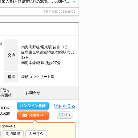
エレベーターあり。オートロック。浴室乾燥機付。ペット応相談。保証会社加入要(月額総支払額の30%、5,000円/年)。
情報更新日
2026/08/06
目
南海高野線/堺東駅 徒歩11分
阪堺電気軌道阪堺線/宿院駅 徒歩
交通
13分
南海本線/堺駅 徒歩27分
構造
鉄筋コンクリート造
間取り
お問合せ
専有面積
オンライン相談
詳細を見る
3LDK
3.62m²
追加
お問合せ
料問合せ！
周辺環境
入居可否