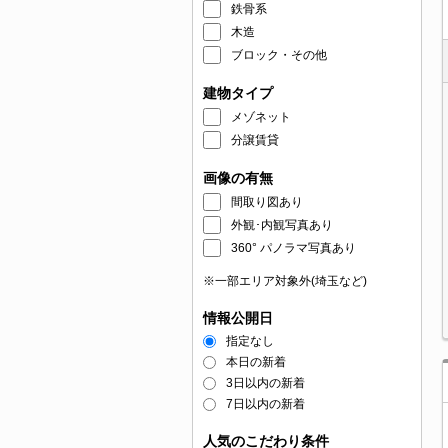
鉄骨系
木造
ブロック・その他
建物タイプ
メゾネット
分譲賃貸
画像の有無
間取り図あり
外観･内観写真あり
360° パノラマ写真あり
※一部エリア対象外(埼玉など)
情報公開日
指定なし
本日の新着
3日以内の新着
7日以内の新着
人気のこだわり条件