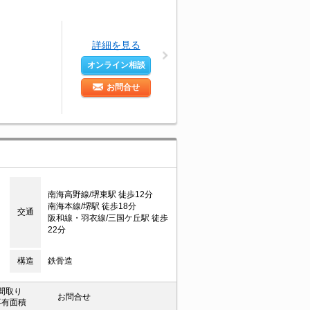
詳細を見る
オンライン相談
お問合せ
目
南海高野線/堺東駅 徒歩12分
南海本線/堺駅 徒歩18分
交通
阪和線・羽衣線/三国ケ丘駅 徒歩
22分
構造
鉄骨造
間取り
お問合せ
専有面積