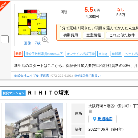
5.5
なし
万円
3階
5.5万
4,000円
1分で完結！聞きたい項目を選んでかんたん無
初期費用
空室情報
これと似た物件
画像：7枚
新着
仲介手数料家賃の55%以下
オンライン相談可能
南向き
角部屋
ペット相
新生活のスタートはここから。保証会社加入要(初回保証料賃料の50%、月次保
株式会社エイブル 堺東店
(072-222-6101)
※他5店舗で取扱い
ＲＩＨＩＴＯ堺東
賃貸マンション
大阪府堺市堺区中安井町１丁
目
住所
周辺地図
築年
2022年06月（築4年）