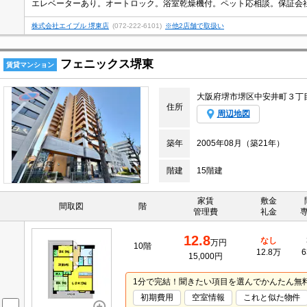
株式会社エイブル 堺東店
(072-222-6101)
※他2店舗で取扱い
フェニックス堺東
賃貸マンション
大阪府堺市堺区中安井町３丁
住所
周辺地図
築年
2005年08月（築21年）
階建
15階建
家賃
敷金
間取図
階
管理費
礼金
12.8
なし
万円
10階
12.8万
6
15,000円
1分で完結！聞きたい項目を選んでかんたん無
初期費用
空室情報
これと似た物件