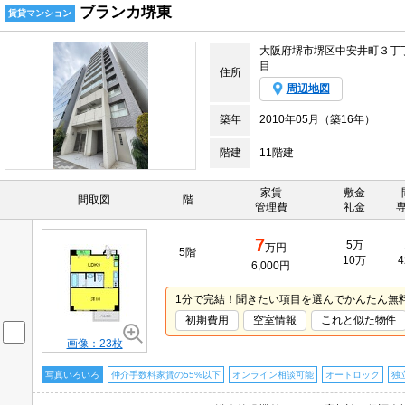
ブランカ堺東
賃貸マンション
大阪府堺市堺区中安井町３丁
目
住所
周辺地図
築年
2010年05月（築16年）
階建
11階建
家賃
敷金
間取図
階
管理費
礼金
7
5万
万円
5階
10万
4
6,000円
1分で完結！聞きたい項目を選んでかんたん無
初期費用
空室情報
これと似た物件
画像：23枚
写真いろいろ
仲介手数料家賃の55%以下
オンライン相談可能
オートロック
独