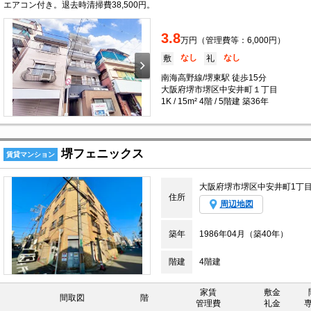
エアコン付き。退去時清掃費38,500円。
3.8
万円（管理費等：6,000円）
なし
なし
敷
礼
南海高野線/堺東駅 徒歩15分
大阪府堺市堺区中安井町１丁目
1K / 15m² 4階 / 5階建 築36年
堺フェニックス
賃貸マンション
大阪府堺市堺区中安井町1丁
住所
周辺地図
築年
1986年04月（築40年）
階建
4階建
家賃
敷金
間取図
階
管理費
礼金