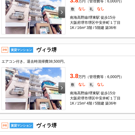
3.8
万円（管理費等：6,000円）
なし
なし
敷
礼
南海高野線/堺東駅 徒歩15分
大阪府堺市堺区中安井町１丁目
1K / 16m² 3階 / 5階建 築36年
ヴィラ堺
PR
賃貸マンション
エアコン付き。退去時清掃費38,500円。
3.8
万円（管理費等：6,000円）
なし
なし
敷
礼
南海高野線/堺東駅 徒歩15分
大阪府堺市堺区中安井町１丁目
1K / 15m² 4階 / 5階建 築36年
ヴィラ堺
PR
賃貸マンション