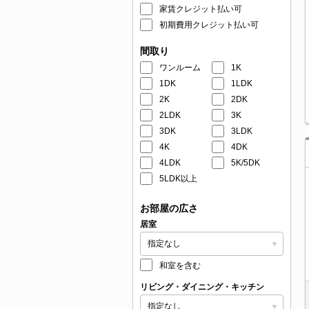
家賃クレジット払い可
初期費用クレジット払い可
間取り
ワンルーム
1K
1DK
1LDK
2K
2DK
2LDK
3K
3DK
3LDK
4K
4DK
4LDK
5K/5DK
5LDK以上
お部屋の広さ
居室
和室を含む
リビング・ダイニング・キッチン