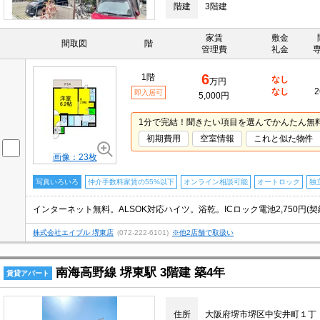
階建
3階建
家賃
敷金
間取図
階
管理費
礼金
6
1階
なし
万円
なし
2
即入居可
5,000円
1分で完結！聞きたい項目を選んでかんたん無
初期費用
空室情報
これと似た物件
画像：23枚
写真いろいろ
仲介手数料家賃の55%以下
オンライン相談可能
オートロック
独
インターネット無料。ALSOK対応ハイツ。浴乾。ICロック電池2,750円(契
株式会社エイブル 堺東店
(072-222-6101)
※他2店舗で取扱い
南海高野線 堺東駅 3階建 築4年
賃貸アパート
住所
大阪府堺市堺区中安井町１丁