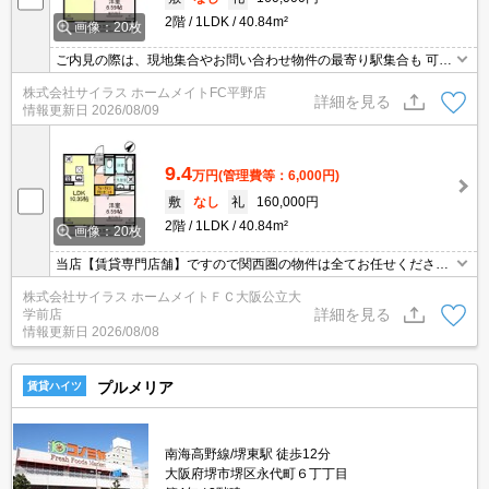
2階
1LDK
40.84m²
画像：20枚
ご内見の際は、現地集合やお問い合わせ物件の最寄り駅集合も 可能
です♪初期費用のご予算が心配な方は、当店ではクレジット決済が可
株式会社サイラス ホームメイトFC平野店
能です のでご安心してお部屋探し頂けますよ♪
詳細を見る
情報更新日
2026/08/09
9.4
万円
(管理費等：6,000円)
敷
なし
礼
160,000円
2階
1LDK
40.84m²
画像：20枚
当店【賃貸専門店舗】ですので関西圏の物件は全てお任せくださ
い！どこにある物件でも当店までお気軽にお問い合わせくださいま
株式会社サイラス ホームメイトＦＣ大阪公立大
せ♪初期費用がご心配な方はクレジット決済が可能ですので安心して
詳細を見る
学前店
お部屋探し頂けます。
情報更新日
2026/08/08
プルメリア
賃貸ハイツ
南海高野線/堺東駅 徒歩12分
大阪府堺市堺区永代町６丁丁目