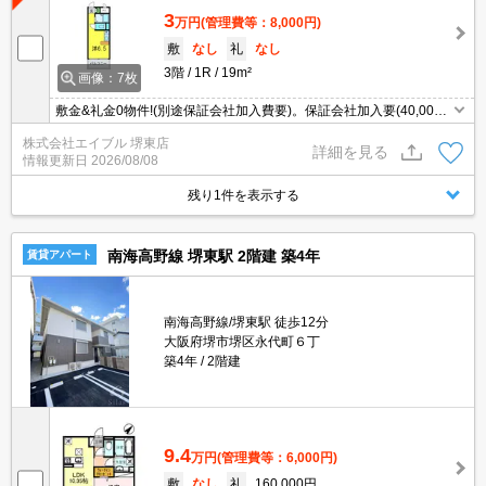
3
万円
(管理費等：8,000円)
敷
なし
礼
なし
3階
1R
19m²
画像：7枚
敷金&礼金0物件!(別途保証会社加入費要)。保証会社加入要(40,000
円:プラン一例)。
株式会社エイブル 堺東店
詳細を見る
情報更新日
2026/08/08
残り1件を表示する
南海高野線 堺東駅 2階建 築4年
賃貸アパート
南海高野線/堺東駅 徒歩12分
大阪府堺市堺区永代町６丁
築4年
2階建
9.4
万円
(管理費等：6,000円)
敷
なし
礼
160,000円