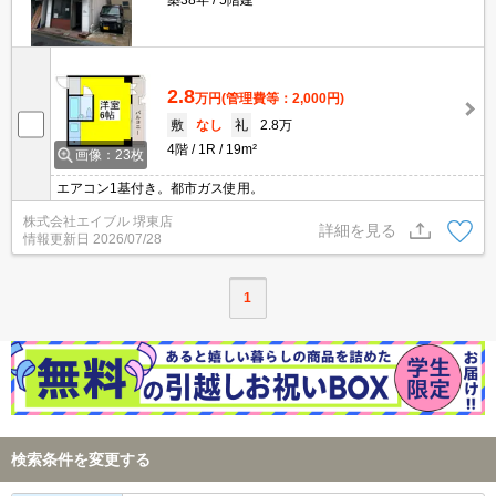
築38年
5階建
2.8
万円
(管理費等：2,000円)
敷
なし
礼
2.8万
4階
1R
19m²
画像：23枚
エアコン1基付き。都市ガス使用。
株式会社エイブル 堺東店
詳細を見る
情報更新日
2026/07/28
1
検索条件を変更する