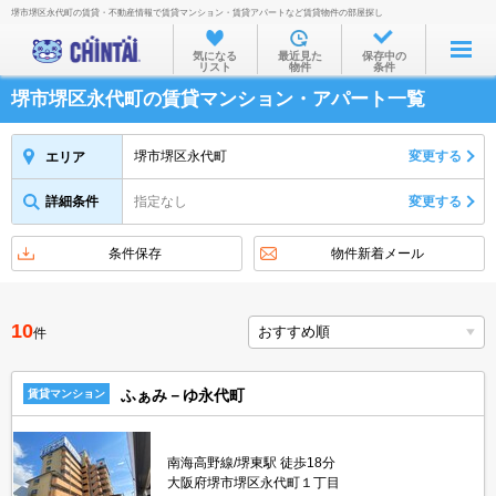
堺市堺区永代町の賃貸・不動産情報で賃貸マンション・賃貸アパートなど賃貸物件の部屋探し
お部屋を探す
気になる
最近見た
保存中の
リスト
物件
条件
沿線・駅から
堺市堺区永代町の賃貸マンション・アパート一覧
住所から
家賃相場から
堺市堺区永代町
変更する
エリア
通勤通学時間から
詳細条件
指定なし
変更する
物件特集から
条件保存
物件新着メール
不動産会社から
TOP
10
件
ふぁみ－ゆ永代町
賃貸マンション
南海高野線/堺東駅 徒歩18分
大阪府堺市堺区永代町１丁目