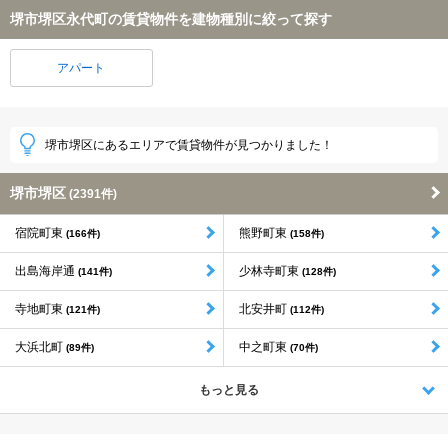
堺市堺区永代町の賃貸物件を建物種別に絞って探す
アパート
堺市堺区にあるエリアで賃貸物件が見つかりました！
堺市堺区
(2391件)
宿院町東
熊野町東
(166件)
(158件)
出島海岸通
少林寺町東
(141件)
(128件)
寺地町東
北安井町
(121件)
(112件)
大浜北町
中之町東
(89件)
(70件)
もっと見る