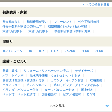
すべての特集を見る
初期費用・家賃
敷金礼金なし
初期費用が安い
フリーレント
仲介手数料無料
仲介手数料が家賃の55%以下
初期費用クレジット払い可能
家賃3万円以下
家賃5万円以下
学生割引制度（学割）対象
間取り
1R/ワンルーム
1K
1DK
1LDK
2K/2DK
2LDK
3LDK
設備・こだわり
新築・築浅
リフォーム・リノベーション済み
デザイナーズ
バス・トイレ別
温水洗浄便座（ウォシュレット）付き
食器洗浄乾燥機（食洗機）付き
カウンターキッチン付き
収納重視
バリアフリー
広いワンルーム
広いリビング・ダイニングがある
ベランダ・バルコニー付き
ルーフバルコニー付き
屋上付き
ペット可・ペット相談可
楽器相談可
ピアノ相談可
DIY可
もっと見る