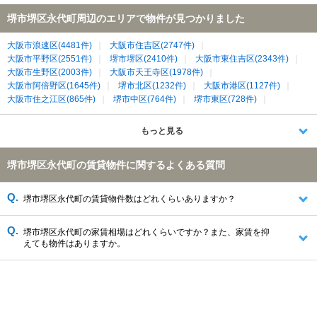
堺市堺区永代町周辺のエリアで物件が見つかりました
大阪市浪速区(4481件)
大阪市住吉区(2747件)
大阪市平野区(2551件)
堺市堺区(2410件)
大阪市東住吉区(2343件)
大阪市生野区(2003件)
大阪市天王寺区(1978件)
大阪市阿倍野区(1645件)
堺市北区(1232件)
大阪市港区(1127件)
大阪市住之江区(865件)
堺市中区(764件)
堺市東区(728件)
堺市西区(712件)
大阪狭山市(669件)
富田林市(599件)
大阪市西成区(535件)
泉大津市(533件)
大阪市大正区(494件)
もっと見る
高石市(493件)
松原市(478件)
和泉市(461件)
藤井寺市(346件)
堺市南区(138件)
堺市美原区(135件)
泉北郡忠岡町(72件)
堺市堺区永代町の賃貸物件に関するよくある質問
堺市堺区永代町の賃貸物件数はどれくらいありますか？
堺市堺区永代町の家賃相場はどれくらいですか？また、家賃を抑
えても物件はありますか。