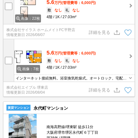
5.6
万円
(管理費等：6,000円)
敷
なし
礼
なし
4階
1K
27.03m²
画像：22枚
株式会社サイラス ホームメイトFC平野店
詳細を見る
情報更新日
2026/08/07
5.6
万円
(管理費等：6,000円)
敷
なし
礼
なし
4階
1K
27.03m²
画像：7枚
インターネット接続無料。浴室換気乾燥式。オートロック。宅配ボ
ックスあり。
株式会社エイブル 堺東店
詳細を見る
情報更新日
2026/08/04
永代町マンション
賃貸マンション
南海高野線/堺東駅 徒歩11分
大阪府堺市堺区永代町６丁丁目