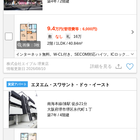
築4年
2階建
9.4
万円
(管理費等：6,000円)
敷
なし
礼
16万
2階
1LDK
40.84m²
画像：3枚
インターネット無料。W-CL付き。SECOM対応ハイツ。ICロック電
池2,750円(契約時)。
株式会社エイブル 堺東店
詳細を見る
情報更新日
2026/08/10
エヌエム・スワサント・ドゥ・イースト
賃貸アパート
南海本線/湊駅 徒歩21分
大阪府堺市堺区永代町１丁
築7年
4階建