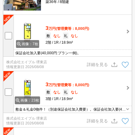
築36年
8階建
3
万円
(管理費等：8,000円)
敷
なし
礼
なし
2階
1R
18.9m²
画像：7枚
保証会社加入要(40,000円:プラン一例)。
株式会社エイブル 堺東店
詳細を見る
情報更新日
2026/08/08
3
万円
(管理費等：8,000円)
敷
なし
礼
なし
3階
1R
18.9m²
画像：23枚
敷金＆礼金0物件！（別途保証会社加入費要）。保証会社加入要(40,
000円:プラン一例)。
株式会社エイブル 堺東店
詳細を見る
情報更新日
2026/08/08