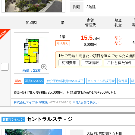
階建
3階建
家賃
敷金
間取図
階
管理費
礼金
15.5
1階
なし
万円
なし
6
即入居可
6,000円
1分で完結！聞きたい項目を選んでかんたん無
初期費用
空室情報
これと似た物件
画像：22枚
新着
写真いろいろ
仲介手数料家賃の55%以下
オンライン相談可能
角部屋
独
保証会社加入要(初回35,000円、月額総支払額の1％+800円/月)。
株式会社エイブル 堺東店
(072-222-6101)
※他4店舗で取扱い
セントラルステ－ジ
賃貸マンション
大阪府堺市堺区五月町