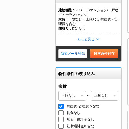
建物種別
アパート/マンション/一戸建
て・テラスハウス
家賃
下限なし ~ 上限なし 共益費・管
理費を含む
間取り
指定なし
もっと見る
新着メール登録
検索条件保存
物件条件の絞り込み
家賃
〜
共益費･管理費を含む
礼金なし
敷金・保証金なし
駐車場料金を含む