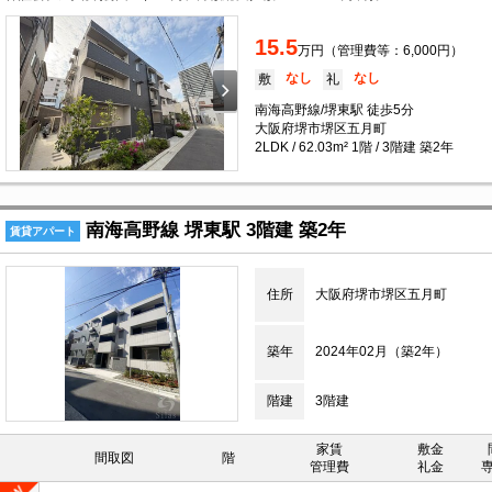
15.5
万円（管理費等：6,000円）
なし
なし
敷
礼
南海高野線/堺東駅 徒歩5分
大阪府堺市堺区五月町
2LDK / 62.03m² 1階 / 3階建 築2年
南海高野線 堺東駅 3階建 築2年
賃貸アパート
住所
大阪府堺市堺区五月町
築年
2024年02月（築2年）
階建
3階建
家賃
敷金
間取図
階
管理費
礼金