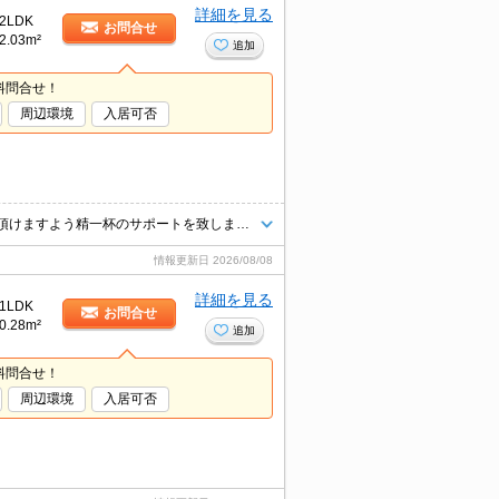
詳細を見る
2LDK
お問合せ
2.03m²
追加
料問合せ！
周辺環境
入居可否
当店では、業界歴10年以上のベテランスタッフが安心して新生活を送って頂けますよう精一杯のサポートを致します。当店は、初期費用のクレジット決済が可能です。ご利用の際はスタッフまでお申し付け下さいませ。お客様のご来店心よりお待ちしております。
情報更新日
2026/08/08
詳細を見る
1LDK
お問合せ
0.28m²
追加
料問合せ！
周辺環境
入居可否