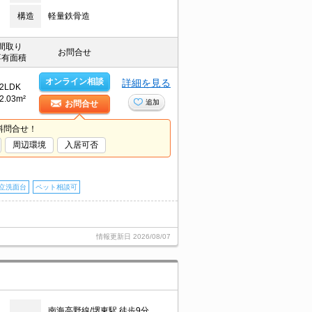
構造
軽量鉄骨造
間取り
お問合せ
専有面積
オンライン相談
詳細を見る
2LDK
2.03m²
追加
お問合せ
料問合せ！
周辺環境
入居可否
立洗面台
ペット相談可
情報更新日
2026/08/07
南海高野線/堺東駅 徒歩9分