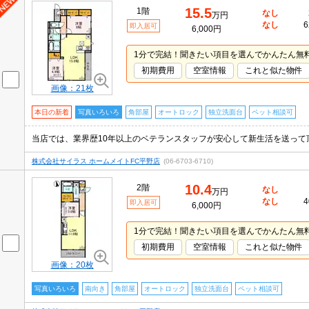
15.5
1階
なし
万円
なし
6
即入居可
6,000円
1分で完結！聞きたい項目を選んでかんたん無
初期費用
空室情報
これと似た物件
画像：21枚
本日の新着
写真いろいろ
角部屋
オートロック
独立洗面台
ペット相談可
株式会社サイラス ホームメイトFC平野店
(06-6703-6710)
10.4
2階
なし
万円
なし
4
即入居可
6,000円
1分で完結！聞きたい項目を選んでかんたん無
初期費用
空室情報
これと似た物件
画像：20枚
写真いろいろ
南向き
角部屋
オートロック
独立洗面台
ペット相談可