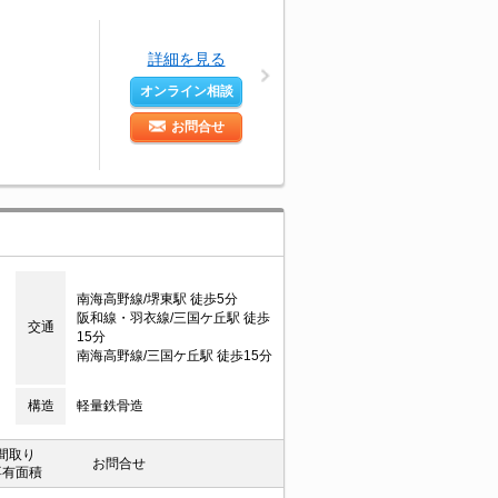
詳細を見る
オンライン相談
お問合せ
南海高野線/堺東駅 徒歩5分
阪和線・羽衣線/三国ケ丘駅 徒歩
交通
15分
南海高野線/三国ケ丘駅 徒歩15分
構造
軽量鉄骨造
間取り
お問合せ
専有面積