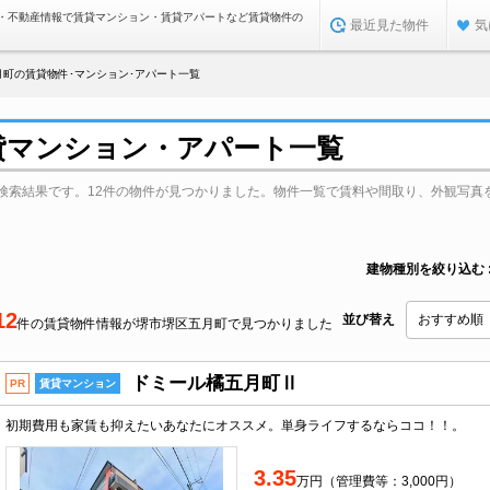
・不動産情報で賃貸マンション・賃貸アパートなど賃貸物件の
最近見た物件
気
月町の賃貸物件･マンション･アパート一覧
貸マンション・アパート一覧
検索結果です。12件の物件が見つかりました。物件一覧で賃料や間取り、外観写真
建物種別を絞り込む
12
並び替え
件の賃貸物件情報が堺市堺区五月町で見つかりました
ドミール橘五月町Ⅱ
PR
賃貸マンション
初期費用も家賃も抑えたいあなたにオススメ。単身ライフするならココ！！。
3.35
万円（管理費等：3,000円）