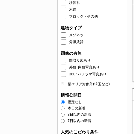
鉄骨系
木造
ブロック・その他
建物タイプ
メゾネット
分譲賃貸
画像の有無
間取り図あり
外観･内観写真あり
360° パノラマ写真あり
※一部エリア対象外(埼玉など)
情報公開日
指定なし
本日の新着
3日以内の新着
7日以内の新着
人気のこだわり条件