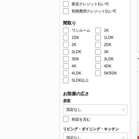
家賃クレジット払い可
初期費用クレジット払い可
間取り
ワンルーム
1K
1DK
1LDK
2K
2DK
2LDK
3K
3DK
3LDK
4K
4DK
4LDK
5K/5DK
5LDK以上
お部屋の広さ
居室
和室を含む
リビング・ダイニング・キッチン