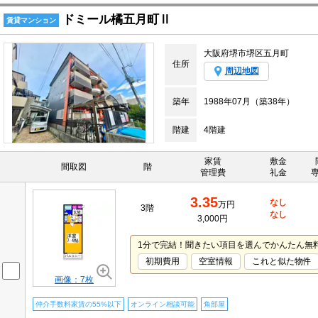
ドミール橘五月町Ⅱ
賃貸マンション
大阪府堺市堺区五月町
住所
周辺地図
築年
1988年07月（築38年）
階建
4階建
家賃
敷金
間取図
階
管理費
礼金
3.35
なし
万円
3階
なし
3,000円
1分で完結！聞きたい項目を選んでかんたん無
初期費用
空室情報
これと似た物件
画像：7枚
仲介手数料家賃の55%以下
オンライン相談可能
角部屋