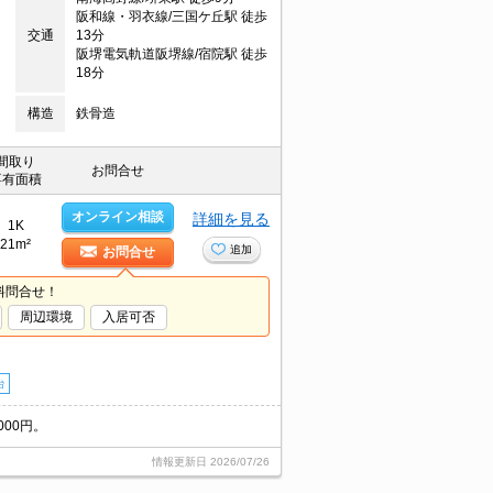
阪和線・羽衣線/三国ケ丘駅 徒歩
交通
13分
阪堺電気軌道阪堺線/宿院駅 徒歩
18分
構造
鉄骨造
間取り
お問合せ
専有面積
オンライン相談
詳細を見る
1K
21m²
追加
お問合せ
料問合せ！
周辺環境
入居可否
台
000円。
情報更新日
2026/07/26