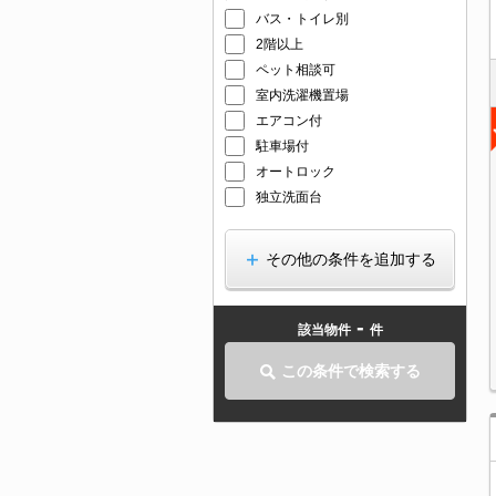
バス・トイレ別
2階以上
ペット相談可
室内洗濯機置場
エアコン付
駐車場付
オートロック
独立洗面台
その他の条件を追加する
-
該当物件
件
この条件で検索する