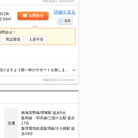
情報更新日
2026/08/07
詳細を見る
2LDK
お問合せ
2.03m²
追加
料問合せ！
周辺環境
入居可否
当店では、業界歴10年以上のベテランスタッフが安心して新生活を送って頂けますよう精一杯のサポートを致します。当店は、初期費用のクレジット決済が可能です。ご利用の際はスタッフまでお申し付け下さいませ。お客様のご来店心よりお待ちしております。
情報更新日
2026/08/04
南海高野線/堺東駅 徒歩5分
阪和線・羽衣線/三国ケ丘駅 徒歩
交通
17分
阪堺電気軌道阪堺線/大小路駅 徒
歩19分