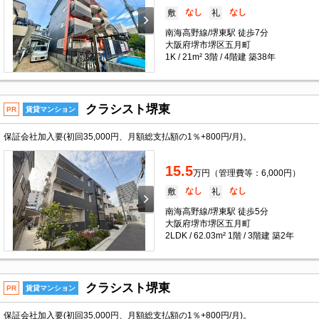
なし
なし
敷
礼
南海高野線/堺東駅 徒歩7分
大阪府堺市堺区五月町
1K / 21m² 3階 / 4階建 築38年
クラシスト堺東
PR
賃貸マンション
保証会社加入要(初回35,000円、月額総支払額の1％+800円/月)。
15.5
万円（管理費等：6,000円）
なし
なし
敷
礼
南海高野線/堺東駅 徒歩5分
大阪府堺市堺区五月町
2LDK / 62.03m² 1階 / 3階建 築2年
クラシスト堺東
PR
賃貸マンション
保証会社加入要(初回35,000円、月額総支払額の1％+800円/月)。