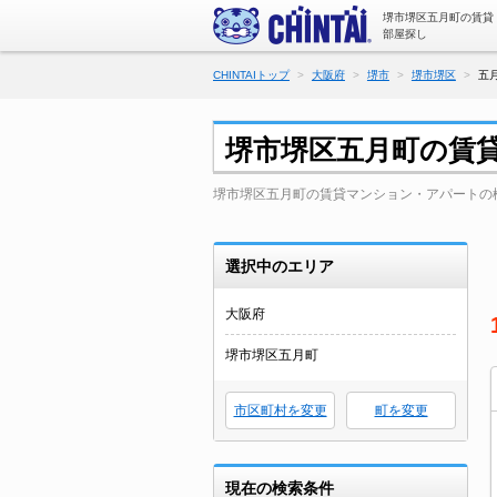
堺市堺区五月町の賃貸
部屋探し
CHINTAIトップ
大阪府
堺市
堺市堺区
五
堺市堺区五月町の賃
堺市堺区五月町の賃貸マンション・アパートの
選択中のエリア
大阪府
堺市堺区五月町
市区町村を変更
町を変更
現在の検索条件