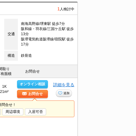
1
人検討中
南海高野線/堺東駅 徒歩7分
阪和線・羽衣線/三国ケ丘駅 徒歩
交通
13分
阪堺電気軌道阪堺線/宿院駅 徒歩
17分
構造
鉄骨造
間取り
お問合せ
専有面積
オンライン相談
詳細を見る
1K
21m²
追加
お問合せ
料問合せ！
周辺環境
入居可否