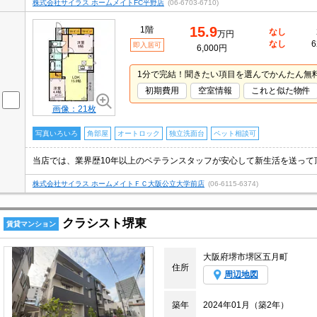
株式会社サイラス ホームメイトFC平野店
(06-6703-6710)
15.9
1階
なし
万円
なし
6
即入居可
6,000円
1分で完結！聞きたい項目を選んでかんたん無
初期費用
空室情報
これと似た物件
画像：21枚
写真いろいろ
角部屋
オートロック
独立洗面台
ペット相談可
株式会社サイラス ホームメイトＦＣ大阪公立大学前店
(06-6115-6374)
クラシスト堺東
賃貸マンション
大阪府堺市堺区五月町
住所
周辺地図
築年
2024年01月（築2年）