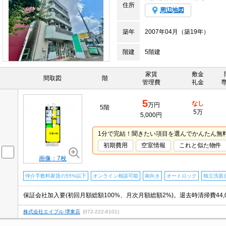
住所
周辺地図
築年
2007年04月（築19年）
階建
5階建
家賃
敷金
間取図
階
管理費
礼金
5
なし
万円
5階
5万
5,000円
1分で完結！聞きたい項目を選んでかんたん無
初期費用
空室情報
これと似た物件
画像：7枚
仲介手数料家賃の55%以下
オンライン相談可能
南向き
オートロック
独立洗面
保証会社加入要(初回月額総額100%、月次月額総額2%)。退去時清掃費44,
株式会社エイブル 堺東店
(072-222-6101)