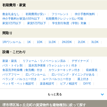
初期費用・家賃
敷金礼金なし
初期費用が安い
フリーレント
仲介手数料無料
仲介手数料が家賃の55%以下
初期費用クレジット払い可能
家賃3万円以下
家賃5万円以下
学生割引制度（学割）対象
間取り
1R/ワンルーム
1K
1DK
1LDK
2K/2DK
2LDK
3LDK
設備・こだわり
新築・築浅
リフォーム・リノベーション済み
デザイナーズ
バス・トイレ別
温水洗浄便座（ウォシュレット）付き
食器洗浄乾燥機（食洗機）付き
カウンターキッチン付き
収納重視
バリアフリー
広いワンルーム
広いリビング・ダイニングがある
ベランダ・バルコニー付き
ルーフバルコニー付き
屋上付き
ペット可・ペット相談可
楽器相談可
ピアノ相談可
DIY可
もっと見る
堺市堺区旭ヶ丘北町の賃貸物件を建物種別に絞って探す