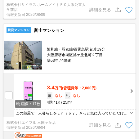
株式会社サイラス ホームメイトＦＣ大阪公立大
詳細を見る
学前店
情報更新日
2026/08/09
富士マンション
賃貸マンション
阪和線・羽衣線/百舌鳥駅 徒歩19分
大阪府堺市堺区旭ケ丘北町２丁目
築53年
4階建
3.4
万円
(管理費等：2,000円)
敷
なし
礼
なし
4階
1K
25m²
画像：17枚
この部屋で一人暮らしをＥｎｊｏｙ。きっと気に入っていただける
はず。
株式会社エイブル 三国ヶ丘店
詳細を見る
情報更新日
2026/08/04