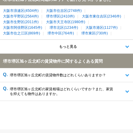
大阪市浪速区(4504件)
大阪市住吉区(2748件)
大阪市平野区(2564件)
堺市堺区(2410件)
大阪市東住吉区(2346件)
大阪市生野区(2011件)
大阪市天王寺区(1980件)
大阪市阿倍野区(1645件)
堺市北区(1234件)
大阪市港区(1127件)
大阪市住之江区(869件)
堺市中区(764件)
堺市東区(730件)
堺市西区(714件)
大阪狭山市(689件)
富田林市(599件)
泉大津市(537件)
大阪市西成区(534件)
高石市(493件)
もっと見る
松原市(486件)
大阪市大正区(477件)
和泉市(462件)
藤井寺市(346件)
堺市美原区(141件)
堺市南区(138件)
堺市堺区旭ヶ丘北町の賃貸物件に関するよくある質問
泉北郡忠岡町(72件)
堺市堺区旭ヶ丘北町の賃貸物件数はどれくらいありますか？
堺市堺区旭ヶ丘北町の家賃相場はどれくらいですか？また、家賃
を抑えても物件はありますか。