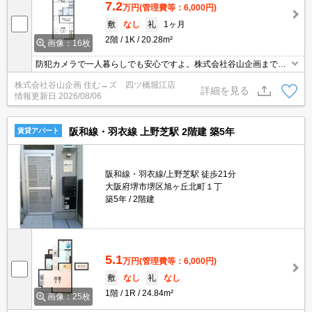
7.2
万円
(管理費等：6,000円)
敷
なし
礼
1ヶ月
2階
1K
20.28m²
画像：16枚
防犯カメラで一人暮らしでも安心ですよ。株式会社谷山企画までお
問合せください。浴室乾燥/家電付/室内洗濯機置場/ＴＶインターホ
株式会社谷山企画 住む→ズ 四ツ橋堀江店
ン/温水洗浄便座と設備が整ったステキなお部屋で快適に過ごせます
詳細を見る
情報更新日
2026/08/06
よ。素敵な1K/20.28m2の便利なお部屋で快適にお過ごしいただけま
すよ。
阪和線・羽衣線 上野芝駅 2階建 築5年
賃貸アパート
阪和線・羽衣線/上野芝駅 徒歩21分
大阪府堺市堺区旭ヶ丘北町１丁
築5年
2階建
5.1
万円
(管理費等：6,000円)
敷
なし
礼
なし
1階
1R
24.84m²
画像：25枚