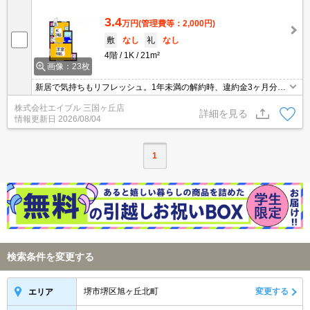
3.4
万円
(管理費等：2,000円)
敷
なし
礼
なし
4階
1K
21m²
画像：23枚
新居で気持ちもリフレッシュ。1年未満の解約時、違約金3ヶ月分発
生。要火災保険。退去時、ルームクリーニング料金33,000円。
株式会社エイブル 三国ヶ丘店
詳細を見る
情報更新日
2026/08/04
1
検索条件を変更する
堺市堺区旭ヶ丘北町
変更する
エリア