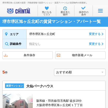
堺市堺区旭ヶ丘北町の賃貸・不動産情報で賃貸マンション・賃貸アパートなど賃貸物件の部屋探し
お部屋を探す
気になる
最近見た
保存中の
リスト
物件
条件
沿線・駅から
堺市堺区旭ヶ丘北町の賃貸マンション・アパート一覧
住所から
家賃相場から
堺市堺区旭ヶ丘北町
変更する
エリア
通勤通学時間から
詳細条件
指定なし
変更する
物件特集から
条件保存
物件新着メール
不動産会社から
TOP
5
件
大仙パークハウス
賃貸マンション
阪和線・羽衣線/百舌鳥駅 徒歩18分
大阪府堺市堺区旭ヶ丘北町１丁丁目