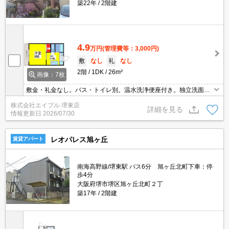
築22年
2階建
4.9
万円
(管理費等：3,000円)
敷
なし
礼
なし
2階
1DK
26m²
画像：7枚
敷金・礼金なし。バス・トイレ別。温水洗浄便座付き。独立洗面台
が便利。室内洗濯機置場。オール電化ので光熱費が抑えられそうで
株式会社エイブル 堺東店
すね。エアコン1基付き。ペット応相談。退去時清掃費46,200円。
詳細を見る
情報更新日
2026/07/30
レオパレス旭ヶ丘
賃貸アパート
南海高野線/堺東駅 バス6分 旭ヶ丘北町下車：停
歩4分
大阪府堺市堺区旭ヶ丘北町２丁
築17年
2階建