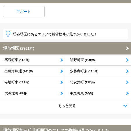
アパート
堺市堺区にあるエリアで賃貸物件が見つかりました！
堺市堺区
(2391件)
宿院町東
熊野町東
(166件)
(158件)
出島海岸通
少林寺町東
(141件)
(128件)
寺地町東
北安井町
(121件)
(112件)
大浜北町
中之町東
(89件)
(70件)
もっと見る
堺市堺区旭ヶ丘北町周辺のエリアで物件が見つかりました