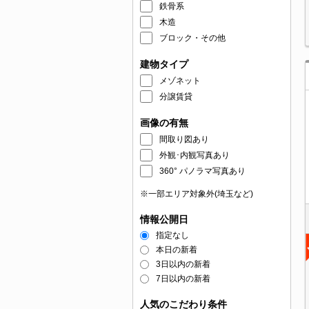
鉄骨系
木造
ブロック・その他
建物タイプ
メゾネット
分譲賃貸
画像の有無
間取り図あり
外観･内観写真あり
360° パノラマ写真あり
※一部エリア対象外(埼玉など)
情報公開日
指定なし
本日の新着
3日以内の新着
7日以内の新着
人気のこだわり条件