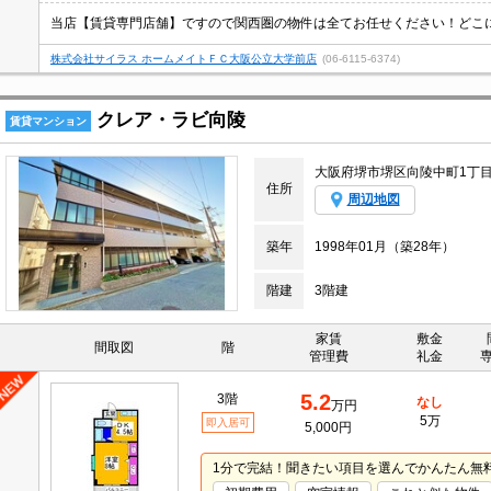
株式会社サイラス ホームメイトＦＣ大阪公立大学前店
(06-6115-6374)
クレア・ラビ向陵
賃貸マンション
大阪府堺市堺区向陵中町1丁
住所
周辺地図
築年
1998年01月（築28年）
階建
3階建
家賃
敷金
間取図
階
管理費
礼金
5.2
3階
なし
万円
5万
即入居可
5,000円
1分で完結！聞きたい項目を選んでかんたん無