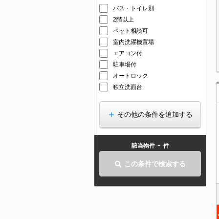
バス・トイレ別
2階以上
ペット相談可
室内洗濯機置場
エアコン付
駐車場付
オートロック
独立洗面台
その他の条件を追加する
-
該当物件
件
この条件で検索する