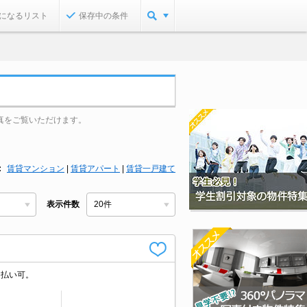
になるリスト
保存中の条件
真をご覧いただけます。
賃貸マンション
|
賃貸アパート
|
賃貸一戸建て
表示件数
ド払い可。