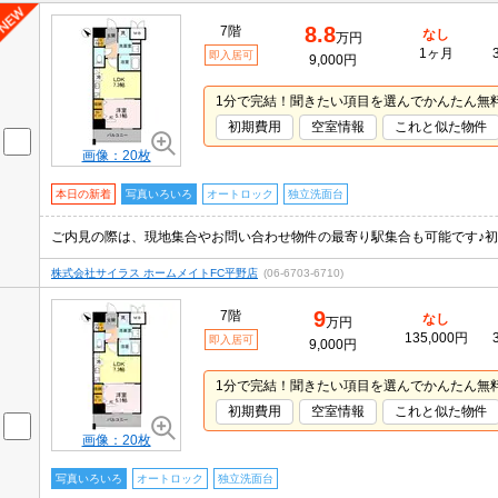
8.8
7階
なし
万円
1ヶ月
即入居可
9,000円
1分で完結！聞きたい項目を選んでかんたん無
初期費用
空室情報
これと似た物件
画像：20枚
本日の新着
写真いろいろ
オートロック
独立洗面台
株式会社サイラス ホームメイトFC平野店
(06-6703-6710)
9
7階
なし
万円
135,000円
即入居可
9,000円
1分で完結！聞きたい項目を選んでかんたん無
初期費用
空室情報
これと似た物件
画像：20枚
写真いろいろ
オートロック
独立洗面台