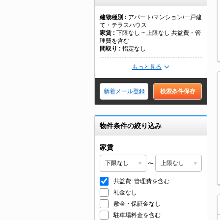
建物種別
アパート/マンション/一戸建
て・テラスハウス
家賃
下限なし ~ 上限なし 共益費・管
理費を含む
間取り
指定なし
もっと見る
新着メール登録
検索条件保存
物件条件の絞り込み
家賃
〜
共益費･管理費を含む
礼金なし
敷金・保証金なし
駐車場料金を含む