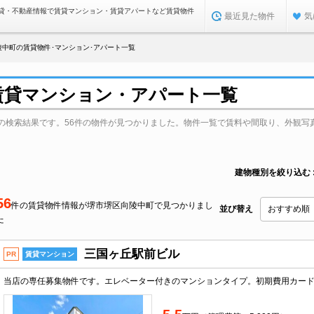
貸・不動産情報で賃貸マンション・賃貸アパートなど賃貸物件
最近見た物件
気
陵中町の賃貸物件･マンション･アパート一覧
賃貸マンション・アパート一覧
の検索結果です。56件の物件が見つかりました。物件一覧で賃料や間取り、外観写
建物種別を絞り込む
56
件の賃貸物件情報が堺市堺区向陵中町で見つかりまし
並び替え
た
三国ヶ丘駅前ビル
PR
賃貸マンション
当店の専任募集物件です。エレベーター付きのマンションタイプ。初期費用カー