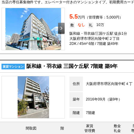
当店の専任募集物件です。エレベーター付きのマンションタイプ。初期費用カー
5.5
万円（管理費等：5,000円）
なし
10万
敷
礼
阪和線・羽衣線/三国ケ丘駅 徒歩1分
大阪府堺市堺区向陵中町２丁目
2DK / 45m² 6階 / 7階建 築49年
阪和線・羽衣線 三国ケ丘駅 7階建 築9年
賃貸マンション
住所
大阪府堺市堺区向陵中町４丁
築年
2016年09月（築9年）
階建
7階建
家賃
敷金
間取図
階
管理費
礼金