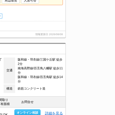
周辺環境
入居可否
ク
情報更新日
2026/08/08
丁
阪和線・羽衣線/三国ケ丘駅 徒歩
2分
南海高野線/百舌鳥八幡駅 徒歩11
交通
分
阪和線・羽衣線/百舌鳥駅 徒歩14
分
構造
鉄筋コンクリート造
間取り
お問合せ
専有面積
オンライン相談
詳細を見る
2LDK