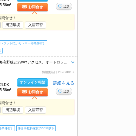
5.56m²
追加
お問合せ
料問合せ！
周辺環境
入居可否
クレジット払い可（※一部条件有）
台
当店のみの専属専任物件。敷金・礼金なし。三国ヶ丘駅からJR阪和線・南海高野線と2WAYアクセス。オートロックも完備で安心ですね。インターネット無料。宅配ボックスあり。最上階。初期費用カード払い可。
情報更新日
2026/08/07
オンライン相談
詳細を見る
2LDK
5.56m²
追加
お問合せ
料問合せ！
周辺環境
入居可否
部条件有）
仲介手数料家賃の55%以下