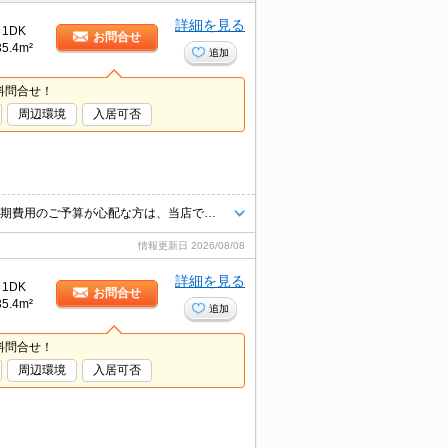
詳細を見る
1DK
お問合せ
35.4m²
追加
料問合せ！
周辺環境
入居可否
ご内見の際は、現地集合やお問い合わせ物件の最寄り駅集合も可能です♪初期費用のご予算が心配な方は、当店ではクレジット決済が可能ですのでご安心してお部屋探し頂けますよ♪
情報更新日
2026/08/08
詳細を見る
1DK
お問合せ
35.4m²
追加
料問合せ！
周辺環境
入居可否