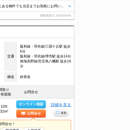
当店【賃貸専門店舗】ですので関西圏の物件は全てお任せください！どこにある物件でも当店までお気軽にお問い合わせくださいませ♪初期費用がご心配な方はクレジット決済が可能ですので安心してお部屋探し頂けます。
情報更新日
2026/08/06
目
阪和線・羽衣線/三国ケ丘駅 徒歩
6分
交通
阪和線・羽衣線/堺市駅 徒歩14分
南海高野線/百舌鳥八幡駅 徒歩16
分
構造
鉄骨造
間取り
お問合せ
専有面積
オンライン相談
詳細を見る
1DK
32m²
追加
お問合せ
料問合せ！