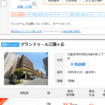
初期費用
空室情報
これと似た物件
画像：17枚
本日の新着
仲介手数料家賃の55%以下
オンライン相談可能
南向き
オートロッ
ワンルームでは狭いという方に。オートロック。
株式会社エイブル 三国ヶ丘店
(072-258-2421)
※他4店舗で取扱い
グランドゥ－ル三国ヶ丘
賃貸マンション
大阪府堺市堺区向陵中町２丁
目
住所
周辺地図
築年
1995年11月（築30年）
階建
7階建
家賃
敷金
間取図
階
管理費
礼金
11.3
7階
なし