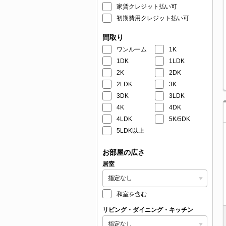
家賃クレジット払い可
初期費用クレジット払い可
間取り
ワンルーム
1K
1DK
1LDK
2K
2DK
2LDK
3K
3DK
3LDK
4K
4DK
4LDK
5K/5DK
5LDK以上
お部屋の広さ
居室
和室を含む
リビング・ダイニング・キッチン