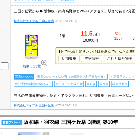
株式会社エイブル 三国ヶ丘店
(072-258-2421)
11.5
なし
万円
1階
15万
6
10,000円
1分で完結！聞きたい項目を選んでかんたん無
初期費用
空室情報
これと似た物件
画像：23枚
写真いろいろ
家賃クレジット払い可（※保証会社利用等条件有）
初期費用クレジッ
仲介手数料家賃の55%以下
オンライン相談可能
南向き
角部屋
独立洗面台
当店の専属募集物件。駅近くでラクラク便利。初期費用・家賃カード払い
株式会社エイブル 三国ヶ丘店
(072-258-2421)
阪和線・羽衣線 三国ケ丘駅 3階建 築10年
賃貸アパート