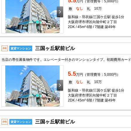
5.5
万円（管理費等：5,000円）
なし
10万
敷
礼
阪和線・羽衣線/三国ケ丘駅 徒歩1分
大阪府堺市堺区向陵中町２丁目
2DK / 45m² 6階 / 7階建 築49年
三国ヶ丘駅前ビル
PR
賃貸マンション
当店の専任募集物件です。エレベーター付きのマンションタイプ。初期費用カー
5.5
万円（管理費等：5,000円）
なし
10万
敷
礼
阪和線・羽衣線/三国ケ丘駅 徒歩1分
大阪府堺市堺区向陵中町２丁目
2DK / 45m² 6階 / 7階建 築49年
三国ヶ丘駅前ビル
PR
賃貸マンション