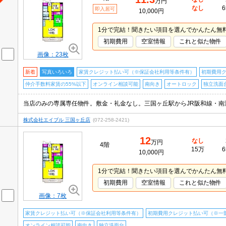
万円
なし
6
即入居可
10,000円
1分で完結！聞きたい項目を選んでかんたん無
初期費用
空室情報
これと似た物件
画像：23枚
新着
写真いろいろ
家賃クレジット払い可（※保証会社利用等条件有）
初期費用
仲介手数料家賃の55%以下
オンライン相談可能
南向き
オートロック
独立洗面
株式会社エイブル 三国ヶ丘店
(072-258-2421)
12
なし
万円
4階
15万
6
10,000円
1分で完結！聞きたい項目を選んでかんたん無
初期費用
空室情報
これと似た物件
画像：7枚
家賃クレジット払い可（※保証会社利用等条件有）
初期費用クレジット払い可（※一
オンライン相談可能
南向き
独立洗面台