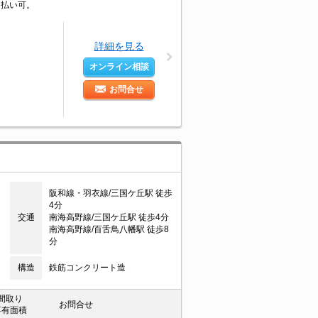
ド払い可。
詳細を見る
オンライン相談
お問合せ
阪和線・羽衣線/三国ケ丘駅 徒歩
4分
交通
南海高野線/三国ケ丘駅 徒歩4分
南海高野線/百舌鳥八幡駅 徒歩8
分
構造
鉄筋コンクリート造
間取り
お問合せ
専有面積