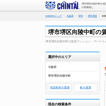
堺市堺区向陵中町の賃
の部屋探し
CHINTAIトップ
大阪府
堺市
堺市堺区
向
堺市堺区向陵中町の
堺市堺区向陵中町の賃貸マンション・アパート
選択中のエリア
大阪府
堺市堺区向陵中町
市区町村を変更
町を変更
現在の検索条件