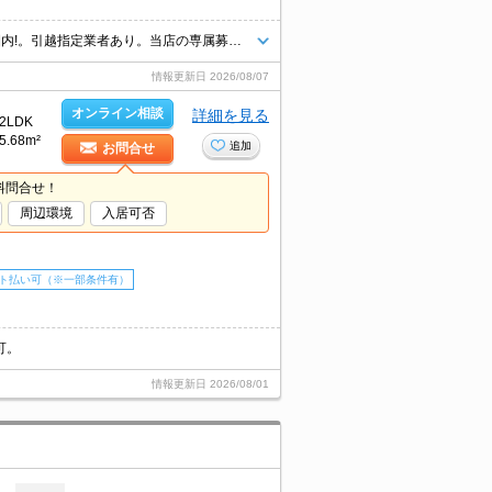
三国ヶ丘駅からJR阪和線・南海高野線と2WAYアクセス。駅まで徒歩2分圏内!。引越指定業者あり。当店の専属募集物件。初期費用カード払い可。
情報更新日
2026/08/07
オンライン相談
詳細を見る
2LDK
5.68m²
追加
お問合せ
料問合せ！
周辺環境
入居可否
ト払い可（※一部条件有）
可。
情報更新日
2026/08/01