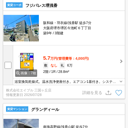
フジパレス堺浅香
賃貸コーポ
阪和線・羽衣線/浅香駅 徒歩7分
大阪府堺市堺区今池町６丁丁目
築9年
3階建
5.7
万円
(管理費等：4,000円)
敷
なし
礼
6万
2階
1R
28.8m²
画像：7枚
浴室換気乾燥式。温水洗浄便座付き。エアコン1基付き。システム
キッチン。
株式会社エイブル 三国ヶ丘店
詳細を見る
情報更新日
2026/07/28
グランディール
賃貸マンション
南海高野線/浅香山駅 徒歩7分