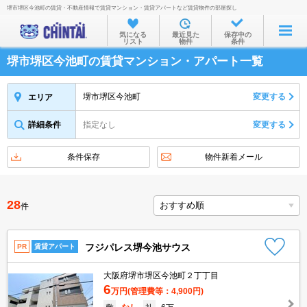
堺市堺区今池町の賃貸・不動産情報で賃貸マンション・賃貸アパートなど賃貸物件の部屋探し
お部屋を探す
気になる
最近見た
保存中の
リスト
物件
条件
沿線・駅から
堺市堺区今池町の賃貸マンション・アパート一覧
住所から
家賃相場から
堺市堺区今池町
変更する
エリア
通勤通学時間から
詳細条件
指定なし
変更する
物件特集から
条件保存
物件新着メール
不動産会社から
TOP
28
件
フジパレス堺今池サウス
PR
賃貸アパート
大阪府堺市堺区今池町２丁丁目
6
万円
(管理費等：4,900円)