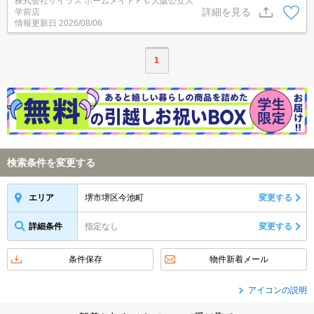
株式会社サイラス ホームメイトＦＣ大阪公立大
せ♪初期費用がご心配な方はクレジット決済が可能ですので安心して
詳細を見る
学前店
お部屋探し頂けます。
情報更新日
2026/08/06
1
検索条件を変更する
堺市堺区今池町
変更する
エリア
詳細条件
指定なし
変更する
条件保存
物件新着メール
アイコンの説明