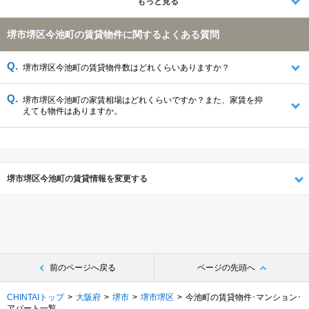
もっと見る
松原市(483件)
大阪市大正区(477件)
和泉市(461件)
藤井寺市(346件)
堺市南区(138件)
堺市美原区(135件)
堺市堺区今池町の賃貸物件に関するよくある質問
泉北郡忠岡町(72件)
堺市堺区今池町の賃貸物件数はどれくらいありますか？
堺市堺区今池町の家賃相場はどれくらいですか？また、家賃を抑
えても物件はありますか。
堺市堺区今池町の賃貸情報を変更する
前のページへ戻る
ページの先頭へ
CHINTAIトップ
大阪府
堺市
堺市堺区
今池町の賃貸物件･マンション･
アパート一覧