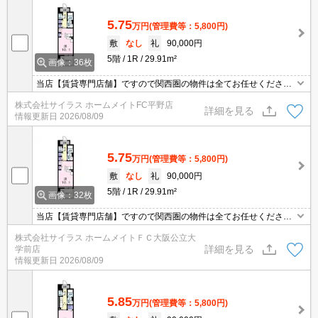
5.75
万円
(管理費等：5,800円)
敷
なし
礼
90,000円
5階
1R
29.91m²
画像：36枚
当店【賃貸専門店舗】ですので関西圏の物件は全てお任せくださ
い！どこにある物件でも当店までお気軽にお問い合わせくださいま
株式会社サイラス ホームメイトFC平野店
せ♪初期費用がご心配な方はクレジット決済が可能ですので安心して
詳細を見る
情報更新日
2026/08/09
お部屋探し頂けます。
5.75
万円
(管理費等：5,800円)
敷
なし
礼
90,000円
5階
1R
29.91m²
画像：32枚
当店【賃貸専門店舗】ですので関西圏の物件は全てお任せくださ
い！どこにある物件でも当店までお気軽にお問い合わせくださいま
株式会社サイラス ホームメイトＦＣ大阪公立大
せ♪初期費用がご心配な方はクレジット決済が可能ですので安心して
詳細を見る
学前店
お部屋探し頂けます。
情報更新日
2026/08/09
5.85
万円
(管理費等：5,800円)