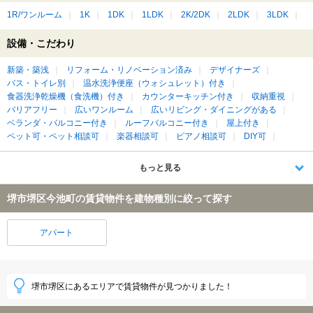
1R/ワンルーム
1K
1DK
1LDK
2K/2DK
2LDK
3LDK
設備・こだわり
新築・築浅
リフォーム・リノベーション済み
デザイナーズ
バス・トイレ別
温水洗浄便座（ウォシュレット）付き
食器洗浄乾燥機（食洗機）付き
カウンターキッチン付き
収納重視
バリアフリー
広いワンルーム
広いリビング・ダイニングがある
ベランダ・バルコニー付き
ルーフバルコニー付き
屋上付き
ペット可・ペット相談可
楽器相談可
ピアノ相談可
DIY可
もっと見る
堺市堺区今池町の賃貸物件を建物種別に絞って探す
アパート
堺市堺区にあるエリアで賃貸物件が見つかりました！