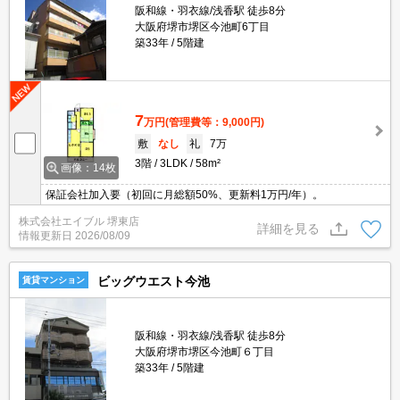
阪和線・羽衣線/浅香駅 徒歩8分
大阪府堺市堺区今池町6丁目
築33年
5階建
7
万円
(管理費等：9,000円)
敷
なし
礼
7万
3階
3LDK
58m²
画像：14枚
保証会社加入要（初回に月総額50%、更新料1万円/年）。
株式会社エイブル 堺東店
詳細を見る
情報更新日
2026/08/09
ビッグウエスト今池
賃貸マンション
阪和線・羽衣線/浅香駅 徒歩8分
大阪府堺市堺区今池町６丁目
築33年
5階建