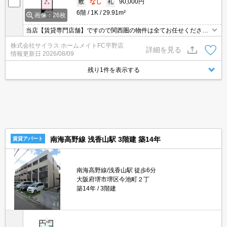
敷
なし
礼
90,000円
6階
1K
29.91m²
画像：26枚
当店【賃貸専門店舗】ですので関西圏の物件は全てお任せくださ
い！どこにある物件でも当店までお気軽にお問い合わせくださいま
株式会社サイラス ホームメイトFC平野店
せ♪初期費用がご心配な方はクレジット決済が可能ですので安心して
詳細を見る
情報更新日
2026/08/09
お部屋探し頂けます。
残り1件を表示する
南海高野線 浅香山駅 3階建 築14年
賃貸アパート
南海高野線/浅香山駅 徒歩6分
大阪府堺市堺区今池町２丁
築14年
3階建