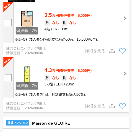
3.5
万円
(管理費等：5,000円)
敷
なし
礼
なし
4階
1R
16m²
画像：7枚
保証会社加入要(月額総支払額の50%、15,000円/年)。
株式会社エイブル 堺東店
詳細を見る
情報更新日
2026/08/06
4.3
万円
(管理費等：6,000円)
敷
なし
礼
なし
3-3階
1DK
23m²
画像：7枚
保証会社加入要(初回、月額総支払額の50%)。
株式会社エイブル 堺東店
詳細を見る
情報更新日
2026/08/06
Maison de GLOIRE
賃貸マンション