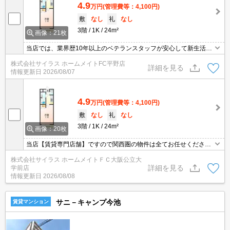
4.9
万円
(管理費等：4,100円)
敷
なし
礼
なし
3階
1K
24m²
画像：21枚
当店では、業界歴10年以上のベテランスタッフが安心して新生活を
送って頂けますよう精一杯のサポートを致します。当店は、初期費
株式会社サイラス ホームメイトFC平野店
用のクレジット決済が可能です。ご利用の際はスタッフまでお申し
詳細を見る
情報更新日
2026/08/07
付け下さいませ。お客様のご来店心よりお待ちしております。
4.9
万円
(管理費等：4,100円)
敷
なし
礼
なし
3階
1K
24m²
画像：20枚
当店【賃貸専門店舗】ですので関西圏の物件は全てお任せくださ
い！どこにある物件でも当店までお気軽にお問い合わせくださいま
株式会社サイラス ホームメイトＦＣ大阪公立大
せ♪初期費用がご心配な方はクレジット決済が可能ですので安心して
詳細を見る
学前店
お部屋探し頂けます。
情報更新日
2026/08/08
サニ－キャンプ今池
賃貸マンション