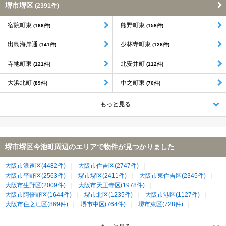
堺市堺区
(2391件)
宿院町東
熊野町東
(166件)
(158件)
出島海岸通
少林寺町東
(141件)
(128件)
寺地町東
北安井町
(121件)
(112件)
大浜北町
中之町東
(89件)
(70件)
もっと見る
堺市堺区今池町周辺のエリアで物件が見つかりました
大阪市浪速区(4482件)
大阪市住吉区(2747件)
大阪市平野区(2563件)
堺市堺区(2411件)
大阪市東住吉区(2345件)
大阪市生野区(2009件)
大阪市天王寺区(1978件)
大阪市阿倍野区(1644件)
堺市北区(1235件)
大阪市港区(1127件)
大阪市住之江区(869件)
堺市中区(764件)
堺市東区(728件)
堺市西区(713件)
大阪狭山市(668件)
富田林市(599件)
大阪市西成区(535件)
泉大津市(535件)
高石市(493件)