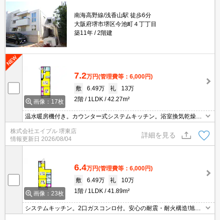
南海高野線/浅香山駅 徒歩6分
大阪府堺市堺区今池町４丁丁目
築11年
2階建
7.2
万円
(管理費等：6,000円)
敷
6.49万
礼
13万
2階
1LDK
42.27m²
画像：17枚
温水暖房機付き。カウンター式システムキッチン。浴室換気乾燥
式。保証会社要(初回、月総額の50％、更新料20,000円/2年)。
株式会社エイブル 堺東店
詳細を見る
情報更新日
2026/08/04
6.4
万円
(管理費等：6,000円)
敷
6.49万
礼
10万
1階
1LDK
41.89m²
画像：23枚
システムキッチン。2口ガスコンロ付。安心の耐震・耐火構造!旭化
成のヘーベルメゾン。保証会社加入要(初回、月額総支払額の5