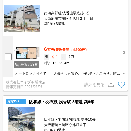
南海高野線/浅香山駅 徒歩5分
大阪府堺市堺区今池町２丁丁目
築1年
3階建
6
万円
(管理費等：4,900円)
敷
なし
礼
6万
2階
1K
29.4m²
画像：23枚
オートロック付きで、一人暮らしも安心。宅配ボックスあり。防犯
カメラついてます。駅近くでラクラク便利。バス・トイレ別。イン
株式会社エイブル 堺東店
ターネット無料。TVモニターホンで安心生活を!。IHコンロ付き。
詳細を見る
情報更新日
2026/08/06
阪和線・羽衣線 浅香駅 3階建 築9年
賃貸アパート
阪和線・羽衣線/浅香駅 徒歩10分
大阪府堺市堺区今池町６丁
築9年
3階建