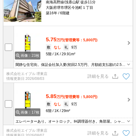
南海高野線/浅香山駅 徒歩11分
大阪府堺市堺区今池町１丁目
築16年
6階建
5.75
万円
(管理費等：5,800円)
敷
なし
礼
9万
5階
1K
29.91m²
画像：23枚
閑静な住宅街。保証会社加入要(初回2.5万円、月額総支払額の2.5%/
月)。
株式会社エイブル 堺東店
詳細を見る
情報更新日
2026/08/03
5.85
万円
(管理費等：5,800円)
敷
なし
礼
9万
6階
1K
29m²
画像：17枚
エレベーターあり。オートロック。IH調理器付き。角部屋。シャワ
ー付独立洗面台。NURO光インターネット無料。追焚給湯。浴室換
株式会社エイブル 堺東店
気乾燥式。システムキッチン。
詳細を見る
情報更新日
2026/08/07