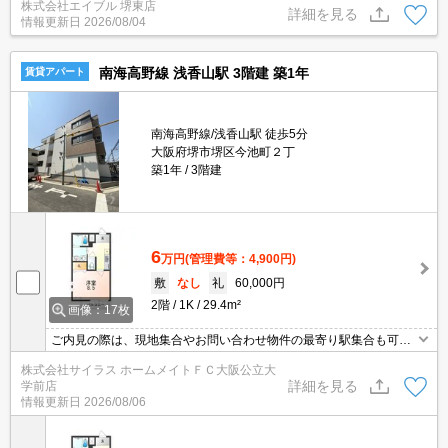
株式会社エイブル 堺東店
0%)。
詳細を見る
情報更新日
2026/08/04
南海高野線 浅香山駅 3階建 築1年
賃貸アパート
南海高野線/浅香山駅 徒歩5分
大阪府堺市堺区今池町２丁
築1年
3階建
6
万円
(管理費等：4,900円)
敷
なし
礼
60,000円
2階
1K
29.4m²
画像：17枚
ご内見の際は、現地集合やお問い合わせ物件の最寄り駅集合も可能
です♪初期費用のご予算が心配な方は、当店ではクレジット決済が可
株式会社サイラス ホームメイトＦＣ大阪公立大
能ですのでご安心してお部屋探し頂けますよ♪
詳細を見る
学前店
情報更新日
2026/08/06