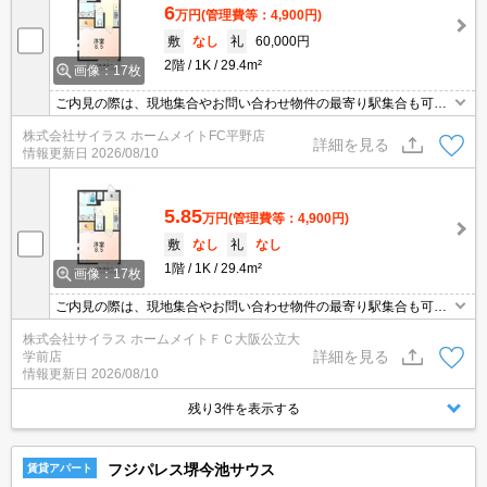
6
万円
(管理費等：4,900円)
敷
なし
礼
60,000円
2階
1K
29.4m²
画像：17枚
ご内見の際は、現地集合やお問い合わせ物件の最寄り駅集合も可能
です♪初期費用のご予算が心配な方は、当店ではクレジット決済が可
株式会社サイラス ホームメイトFC平野店
能ですのでご安心してお部屋探し頂けますよ♪
詳細を見る
情報更新日
2026/08/10
5.85
万円
(管理費等：4,900円)
敷
なし
礼
なし
1階
1K
29.4m²
画像：17枚
ご内見の際は、現地集合やお問い合わせ物件の最寄り駅集合も可能
です♪初期費用のご予算が心配な方は、当店ではクレジット決済が可
株式会社サイラス ホームメイトＦＣ大阪公立大
能ですのでご安心してお部屋探し頂けますよ♪
詳細を見る
学前店
情報更新日
2026/08/10
残り3件を表示する
フジパレス堺今池サウス
賃貸アパート