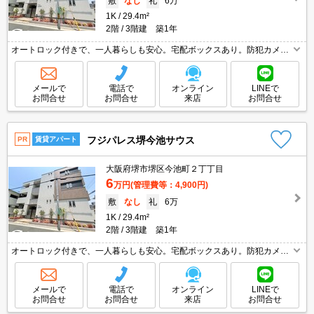
敷
なし
礼
6万
1K
29.4m²
2階
3階建 築1年
オートロック付きで、一人暮らしも安心。宅配ボックスあり。防犯カメラ
ついてます。駅近くでラクラク便利。バス・トイレ別。インターネット無
料。TVモニターホンで安心生活を!。IHコンロ付き。
メールで
電話で
オンライン
LINEで
お問合せ
お問合せ
来店
お問合せ
フジパレス堺今池サウス
PR
賃貸アパート
大阪府堺市堺区今池町２丁丁目
6
万円
(管理費等：4,900円)
敷
なし
礼
6万
1K
29.4m²
2階
3階建 築1年
オートロック付きで、一人暮らしも安心。宅配ボックスあり。防犯カメラ
ついてます。駅近くでラクラク便利。バス・トイレ別。インターネット無
料。TVモニターホンで安心生活を!。IHコンロ付き。
メールで
電話で
オンライン
LINEで
お問合せ
お問合せ
来店
お問合せ