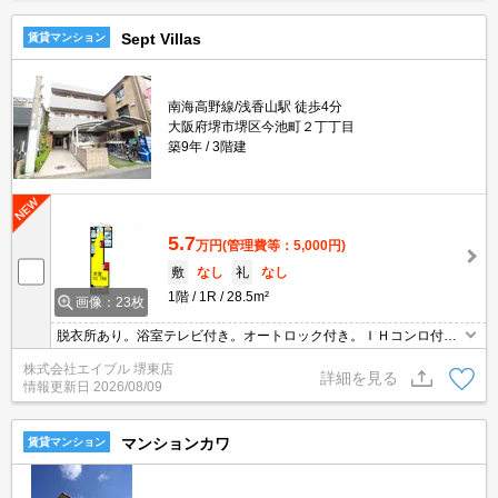
Sept Villas
賃貸マンション
南海高野線/浅香山駅 徒歩4分
大阪府堺市堺区今池町２丁丁目
築9年
3階建
5.7
万円
(管理費等：5,000円)
敷
なし
礼
なし
1階
1R
28.5m²
画像：23枚
脱衣所あり。浴室テレビ付き。オートロック付き。ＩＨコンロ付
き。防犯ガラス採用。保証会社加入要(初回、月額総支払額の80%、
株式会社エイブル 堺東店
更新料12,000円/年)。退去時清掃費25,300円。
詳細を見る
情報更新日
2026/08/09
マンションカワ
賃貸マンション