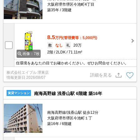
大阪府堺市堺区今池町4丁目
築35年
3階建
8.5
万円
(管理費等：5,000円)
敷
なし
礼
20万
2階
2LDK
71.11m²
画像：7枚
住環境をあなたの目でお確かめください。ぜひお問合せください。
株式会社エイブル 堺東店
詳細を見る
情報更新日
2026/08/07
南海高野線 浅香山駅 6階建 築16年
賃貸マンション
南海高野線/浅香山駅 徒歩12分
大阪府堺市堺区今池町１丁
築16年
6階建