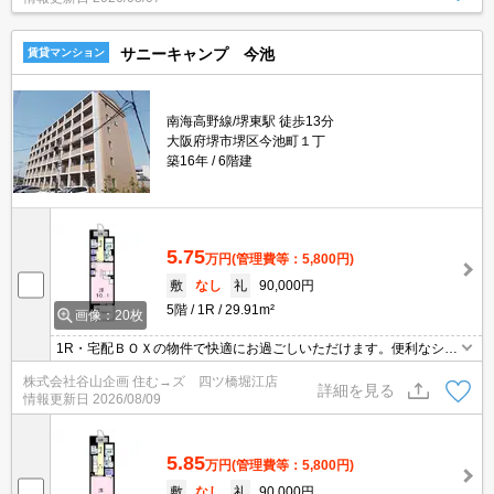
サニーキャンプ 今池
賃貸マンション
南海高野線/堺東駅 徒歩13分
大阪府堺市堺区今池町１丁
築16年
6階建
5.75
万円
(管理費等：5,800円)
敷
なし
礼
90,000円
5階
1R
29.91m²
画像：20枚
1R・宅配ＢＯＸの物件で快適にお過ごしいただけます。便利なシス
テムキッチン/カウンターキッチン/ＩＨクッキングヒーターでお料理
株式会社谷山企画 住む→ズ 四ツ橋堀江店
好きの方にはぴったりの設備が充実。便利なシューズボックス/温水
詳細を見る
情報更新日
2026/08/09
洗浄便座/照明付きと素敵な設備が充実しています お部屋探しなら株
式会社谷山企画。スーパー1400m・ドラッグストア1200mは便利で
5.85
万円
(管理費等：5,800円)
敷
なし
礼
90,000円