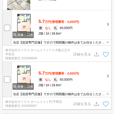
5.7
万円
(管理費等：4,000円)
敷
なし
礼
60,000円
2階
1K
28.8m²
画像：19枚
当店【賃貸専門店舗】ですので関西圏の物件は全てお任せくださ
い！どこにある物件でも当店までお気軽にお問い合わせくださいま
株式会社サイラス ホームメイトＦＣ大阪公立大
せ♪初期費用がご心配な方はクレジット決済が可能ですので安心して
詳細を見る
学前店
お部屋探し頂けます。
情報更新日
2026/08/08
5.7
万円
(管理費等：4,000円)
敷
なし
礼
60,000円
2階
1K
28.8m²
画像：19枚
当店【賃貸専門店舗】ですので関西圏の物件は全てお任せくださ
い！どこにある物件でも当店までお気軽にお問い合わせくださいま
株式会社サイラス ホームメイトFC平野店
せ♪初期費用がご心配な方はクレジット決済が可能ですので安心して
詳細を見る
情報更新日
2026/08/07
お部屋探し頂けます。