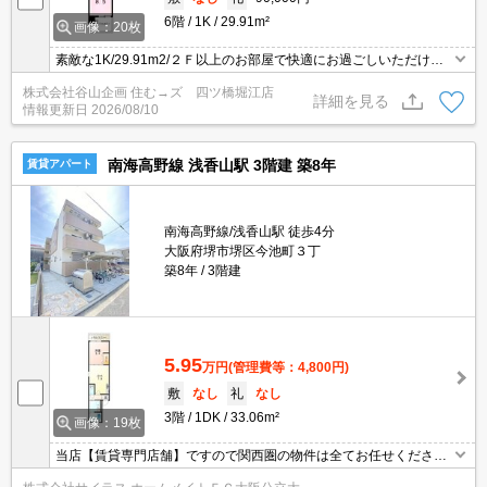
6階
1K
29.91m²
画像：20枚
素敵な1K/29.91m2/２Ｆ以上のお部屋で快適にお過ごしいただけま
す 契約金はクレジット決済がご利用できます。室内洗濯機置場など
株式会社谷山企画 住む→ズ 四ツ橋堀江店
設備もバッチリですよ 便利なＩＨクッキングヒーター/システムキッ
詳細を見る
情報更新日
2026/08/10
チンでお料理も楽しめますよ。ぜひ株式会社谷山企画までご連絡く
ださいませ。オートロック/防犯カメラを備えており安心して生活で
き
南海高野線 浅香山駅 3階建 築8年
賃貸アパート
南海高野線/浅香山駅 徒歩4分
大阪府堺市堺区今池町３丁
築8年
3階建
5.95
万円
(管理費等：4,800円)
敷
なし
礼
なし
3階
1DK
33.06m²
画像：19枚
当店【賃貸専門店舗】ですので関西圏の物件は全てお任せくださ
い！どこにある物件でも当店までお気軽にお問い合わせくださいま