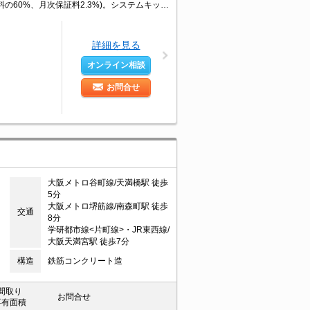
オートロック。退去時、エアコン洗浄代15,400円。保証会社加入要(初回保証料賃料の60%、月次保証料2.3%)。システムキッチン。宅配ボックスあり。24時間換気システム。オートロック付き。
詳細を見る
オンライン相談
お問合せ
大阪メトロ谷町線/天満橋駅 徒歩
5分
大阪メトロ堺筋線/南森町駅 徒歩
交通
8分
学研都市線<片町線>・JR東西線/
大阪天満宮駅 徒歩7分
構造
鉄筋コンクリート造
間取り
お問合せ
専有面積