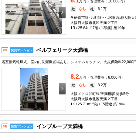
6.1
万円（管理費等：10,000円）
なし
6.1万
敷
礼
学研都市線<片町線>・JR東西線/大阪天
大阪府大阪市北区天満２丁目
1R / 25.84m² 7階 / 13階建 築19年
ベルフェリーク天満橋
PR
賃貸マンション
8.2
万円（管理費等：8,000円）
なし
8.2万
敷
礼
大阪メトロ谷町線/天満橋駅 徒歩5分
大阪府大阪市北区天満２丁目
1K / 25.71m² 5階 / 15階建 築19年
インプルーブ天満橋
PR
賃貸マンション