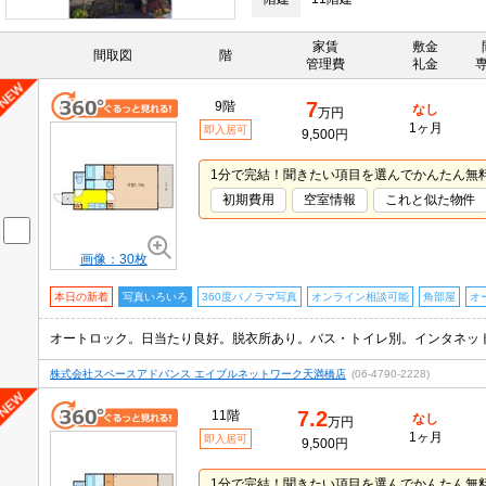
家賃
敷金
間取図
階
管理費
礼金
7
9階
なし
万円
1ヶ月
即入居可
9,500円
1分で完結！聞きたい項目を選んでかんたん無
初期費用
空室情報
これと似た物件
画像：30枚
本日の新着
写真いろいろ
360度パノラマ写真
オンライン相談可能
角部屋
オ
株式会社スペースアドバンス エイブルネットワーク天満橋店
(06-4790-2228)
7.2
11階
なし
万円
1ヶ月
即入居可
9,500円
1分で完結！聞きたい項目を選んでかんたん無