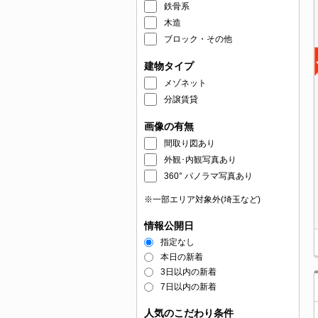
鉄骨系
木造
ブロック・その他
建物タイプ
メゾネット
分譲賃貸
画像の有無
間取り図あり
外観･内観写真あり
360° パノラマ写真あり
※一部エリア対象外(埼玉など)
情報公開日
指定なし
本日の新着
3日以内の新着
7日以内の新着
人気のこだわり条件