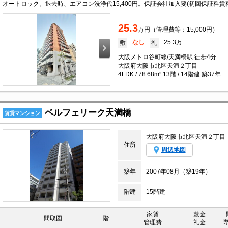
25.3
万円（管理費等：15,000円）
なし
25.3万
敷
礼
大阪メトロ谷町線/天満橋駅 徒歩4分
大阪府大阪市北区天満２丁目
4LDK / 78.68m² 13階 / 14階建 築37年
ベルフェリーク天満橋
賃貸マンション
大阪府大阪市北区天満２丁目
住所
周辺地図
築年
2007年08月（築19年）
階建
15階建
家賃
敷金
間取図
階
管理費
礼金