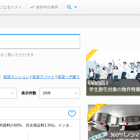
になるリスト
保存中の条件
真をご覧いただけます。
賃貸マンション
|
賃貸アパート
|
賃貸一戸建て
表示件数
サポートシステム加入要16,500円。鍵交換可27,500円。保証会社加入要(初回保証料賃料の50%、月次保証料1.5%)。インターネット無料。システムキッチン。防犯カメラついてます。