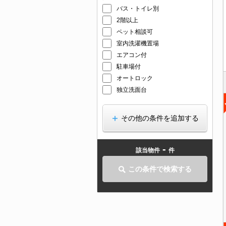
バス・トイレ別
2階以上
ペット相談可
室内洗濯機置場
エアコン付
駐車場付
オートロック
独立洗面台
その他の条件を追加する
-
該当物件
件
この条件で検索する