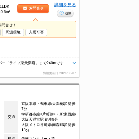
詳細を見る
1LDK
お問合せ
30.6m²
追加
料問合せ！
周辺環境
入居可否
ヴェルレジデンス天満：東西線大阪天満宮駅にも近くて便利。便利なスーパー「ライフ東天満店」まで240mです。室内設備は洗面化粧台・浴室乾燥機などが揃っているので、快適に過ごしやすいお部屋になります。防犯対策もバッチリなマンションタイプの物件です。
情報更新日
2026/08/07
京阪本線・鴨東線/天満橋駅 徒歩
7分
学研都市線<片町線>・JR東西線/
交通
大阪天満宮駅 徒歩9分
大阪メトロ谷町線/南森町駅 徒歩
13分
構造
鉄筋コンクリート造