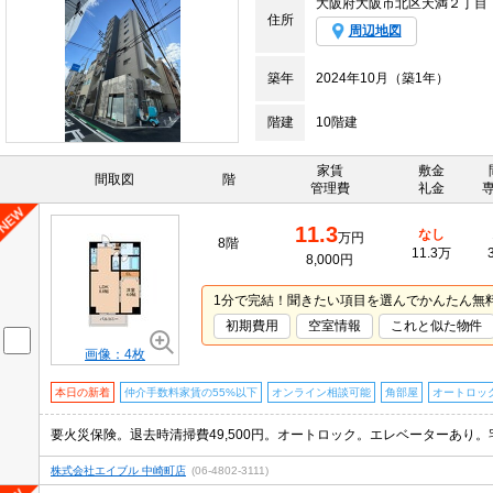
大阪府大阪市北区天満２丁目
住所
周辺地図
築年
2024年10月（築1年）
階建
10階建
家賃
敷金
間取図
階
管理費
礼金
11.3
なし
万円
8階
11.3万
8,000円
1分で完結！聞きたい項目を選んでかんたん無
初期費用
空室情報
これと似た物件
画像：4枚
本日の新着
仲介手数料家賃の55%以下
オンライン相談可能
角部屋
オートロッ
株式会社エイブル 中崎町店
(06-4802-3111)