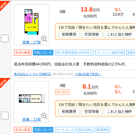
13.8
なし
万円
5階
13.8万
4
9,000円
1分で完結！聞きたい項目を選んでかんたん無
初期費用
空室情報
これと似た物件
画像：17枚
本日の新着
写真いろいろ
仲介手数料家賃の55%以下
オンライン相談可能
角部
退去時清掃費44,000円。信販会社加入要、手数料賃料総額の2.5%/月。
株式会社エイブル 中崎町店
(06-4802-3111)
※他4店舗で取扱い
8.1
4階
なし
万円
なし
2
即入居可
8,000円
1分で完結！聞きたい項目を選んでかんたん無
初期費用
空室情報
これと似た物件
画像：21枚
本日の新着
写真いろいろ
オートロック
独立洗面台
耐震構造