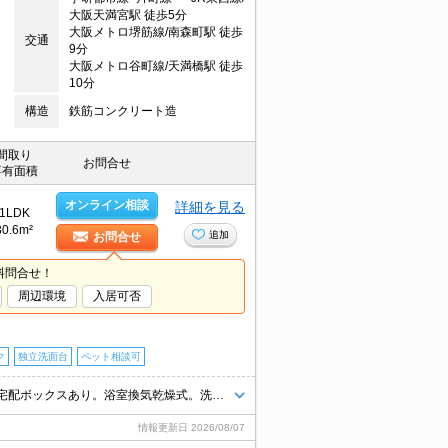
大阪天満宮駅 徒歩5分
大阪メトロ堺筋線/南森町駅 徒歩
交通
9分
大阪メトロ谷町線/天満橋駅 徒歩
10分
構造
鉄筋コンクリート造
間取り
お問合せ
専有面積
オンライン相談
詳細を見る
1LDK
30.6m²
追加
お問合せ
料問合せ！
周辺環境
入居可否
ク
独立洗面台
ペット相談可
要火災保険。退去時清掃費49,500円。オートロック。エレベーターあり。宅配ボックスあり。浴室換気乾燥式。洗面化粧台付き。温水洗浄便座付き。室内に洗濯機置場あり。TVインターホン付き。
情報更新日
2026/08/07