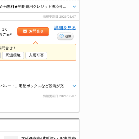
ネットに掲載されている物件は全てご紹介可能です！★インターネット・Wi-Fi無料★初期費用クレジット決済可能★洋室広めの8帖です★保証人不要★
情報更新日
2026/08/07
詳細を見る
1K
お問合せ
5.71m²
追加
料問合せ！
周辺環境
入居可否
ネットに掲載されている物件は全てご紹介可能です！★独立洗面台の3点セパレート。宅配ボックスなど設備が充実しています。★インターネット無料★初期費用クレジット決済可能★駅徒歩5分の好立地★
情報更新日
2026/08/07
学研都市線<片町線>・JR東西線/