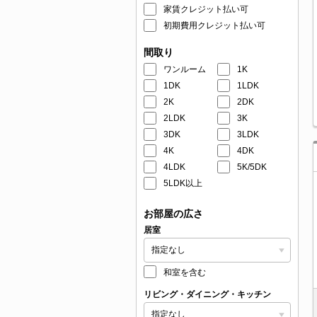
家賃クレジット払い可
初期費用クレジット払い可
間取り
ワンルーム
1K
1DK
1LDK
2K
2DK
2LDK
3K
3DK
3LDK
4K
4DK
4LDK
5K/5DK
5LDK以上
お部屋の広さ
居室
和室を含む
リビング・ダイニング・キッチン