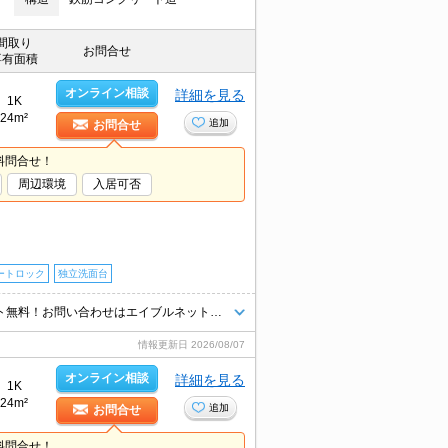
間取り
お問合せ
専有面積
オンライン相談
詳細を見る
1K
24m²
追加
お問合せ
料問合せ！
周辺環境
入居可否
ートロック
独立洗面台
オートロック。日当たり良好。脱衣所あり。バス・トイレ別。インタネット無料！お問い合わせはエイブルネットワーク天満橋店まで☆彡06-4790-2228！！
情報更新日
2026/08/07
オンライン相談
詳細を見る
1K
24m²
追加
お問合せ
料問合せ！