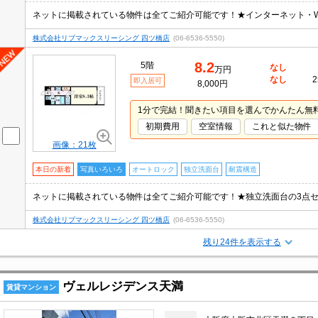
株式会社リブマックスリーシング 四ツ橋店
(06-6536-5550)
8.2
5階
なし
万円
なし
2
即入居可
8,000円
1分で完結！聞きたい項目を選んでかんたん無
初期費用
空室情報
これと似た物件
画像：21枚
本日の新着
写真いろいろ
オートロック
独立洗面台
耐震構造
株式会社リブマックスリーシング 四ツ橋店
(06-6536-5550)
残り24件を表示する
ヴェルレジデンス天満
賃貸マンション