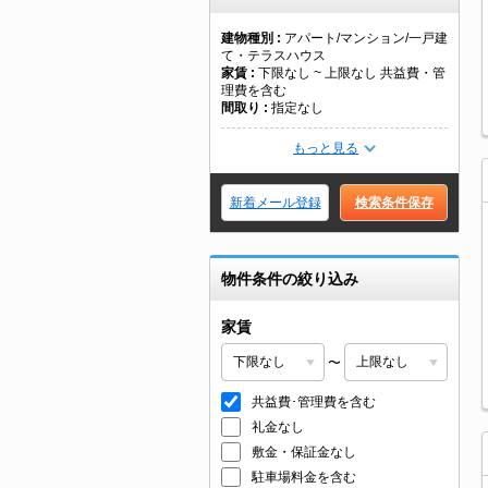
建物種別
アパート/マンション/一戸建
て・テラスハウス
家賃
下限なし ~ 上限なし 共益費・管
理費を含む
間取り
指定なし
もっと見る
新着メール登録
検索条件保存
物件条件の絞り込み
家賃
〜
共益費･管理費を含む
礼金なし
敷金・保証金なし
駐車場料金を含む