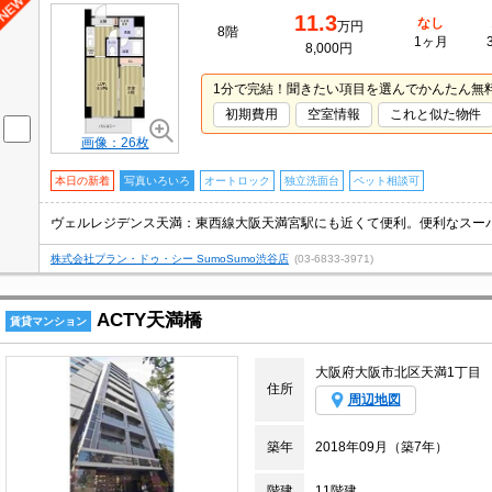
11.3
なし
万円
8階
1ヶ月
8,000円
1分で完結！聞きたい項目を選んでかんたん無
初期費用
空室情報
これと似た物件
画像：26枚
本日の新着
写真いろいろ
オートロック
独立洗面台
ペット相談可
株式会社プラン・ドゥ・シー SumoSumo渋谷店
(03-6833-3971)
ACTY天満橋
賃貸マンション
大阪府大阪市北区天満1丁目
住所
周辺地図
築年
2018年09月（築7年）
階建
11階建