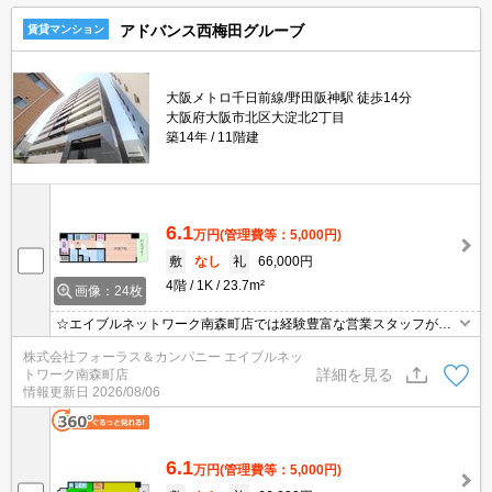
アドバンス西梅田グルーブ
賃貸マンション
大阪メトロ千日前線/野田阪神駅 徒歩14分
大阪府大阪市北区大淀北2丁目
築14年
11階建
6.1
万円
(管理費等：5,000円)
敷
なし
礼
66,000円
4階
1K
23.7m²
画像：24枚
☆エイブルネットワーク南森町店では経験豊富な営業スタッフが多
数在籍しており、全力でサポートさせて頂きます☆ご希望の物件の
株式会社フォーラス＆カンパニー エイブルネッ
現地付近にて待ち合わせをさせていただきご内覧いただくサービス
詳細を見る
トワーク南森町店
や、主要駅までのお迎えサービスも実施中です☆詳しくは「エイブ
情報更新日
2026/08/06
ルネットワーク南森町店」０１２０－８２１－２６０にお気軽にお
問合せ下さい♪
6.1
万円
(管理費等：5,000円)