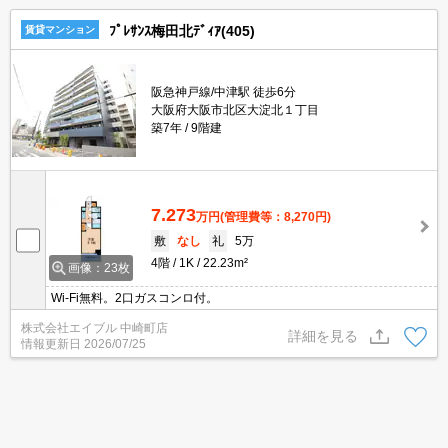
ﾌﾟﾚｻﾝｽ梅田北ﾃﾞｨｱ(405)
賃貸マンション
阪急神戸線/中津駅 徒歩6分
大阪府大阪市北区大淀北１丁目
築7年
9階建
7.273
万円
(管理費等：8,270円)
敷
なし
礼
5万
4階
1K
22.23m²
画像：23枚
Wi-Fi無料。2口ガスコンロ付。
株式会社エイブル 中崎町店
詳細を見る
情報更新日
2026/07/25