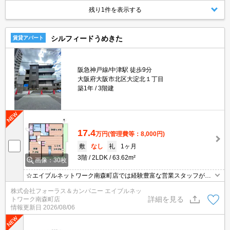
残り1件を表示する
シルフィードうめきた
賃貸アパート
阪急神戸線/中津駅 徒歩9分
大阪府大阪市北区大淀北１丁目
築1年
3階建
17.4
万円
(管理費等：8,000円)
敷
なし
礼
1ヶ月
3階
2LDK
63.62m²
画像：30枚
☆エイブルネットワーク南森町店では経験豊富な営業スタッフが多
数在籍しており、全力でサポートさせて頂きます☆ご希望の物件の
株式会社フォーラス＆カンパニー エイブルネッ
現地付近にて待ち合わせをさせていただきご内覧いただくサービス
詳細を見る
トワーク南森町店
や、主要駅までのお迎えサービスも実施中です☆詳しくは「エイブ
情報更新日
2026/08/06
ルネットワーク南森町店」０１２０－８２１－２６０にお気軽にお
問合せ下さい♪