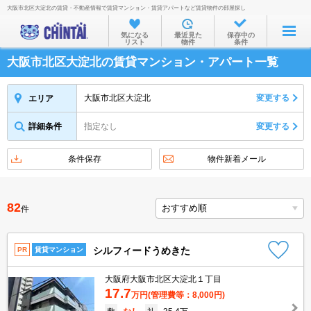
大阪市北区大淀北の賃貸・不動産情報で賃貸マンション・賃貸アパートなど賃貸物件の部屋探し
お部屋を探す
気になる
最近見た
保存中の
リスト
物件
条件
沿線・駅から
大阪市北区大淀北の賃貸マンション・アパート一覧
住所から
家賃相場から
大阪市北区大淀北
変更する
エリア
通勤通学時間から
詳細条件
指定なし
変更する
物件特集から
条件保存
物件新着メール
不動産会社から
TOP
82
件
シルフィードうめきた
PR
賃貸マンション
大阪府大阪市北区大淀北１丁目
17.7
万円
(管理費等：8,000円)