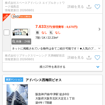
株式会社スペースアドバンス エイブルネットワ
ードレッサー、2口コンロなど便利な設備が充実。
詳細を見る
ーク福島店
情報更新日
2026/08/01
7.633
万円
(管理費等：8,670円)
敷
なし
礼
なし
7階
1K
22.23m²
画像：24枚
ネットに掲載されている物件は全てご紹介可能です！★人気のプレ
サンスシリーズ分譲型マンション★インターネット・Wi-Fi無料★初
株式会社リブマックスリーシング 天満橋駅前店
期費用クレジット決済可能★保証人不要★
詳細を見る
情報更新日
2026/08/01
残り27件を表示する
アドバンス西梅田ビオス
賃貸マンション
阪急神戸線/中津駅 徒歩9分
大阪府大阪市北区大淀北１丁目
築4年
7階建