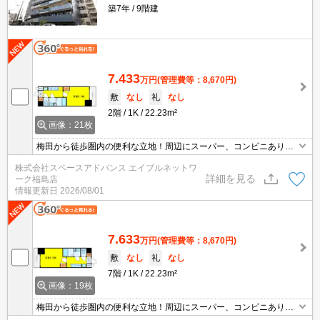
築7年
9階建
7.433
万円
(管理費等：8,670円)
敷
なし
礼
なし
2階
1K
22.23m²
画像：21枚
梅田から徒歩圏内の便利な立地！周辺にスーパー、コンビニあり。
光インターネット（wifi）が無料で使い放題。浴室乾燥機やシャンプ
株式会社スペースアドバンス エイブルネットワ
ードレッサー、2口コンロなど便利な設備が充実。
詳細を見る
ーク福島店
情報更新日
2026/08/01
7.633
万円
(管理費等：8,670円)
敷
なし
礼
なし
7階
1K
22.23m²
画像：19枚
梅田から徒歩圏内の便利な立地！周辺にスーパー、コンビニあり。
光インターネット（wifi）が無料で使い放題。浴室乾燥機やシャンプ