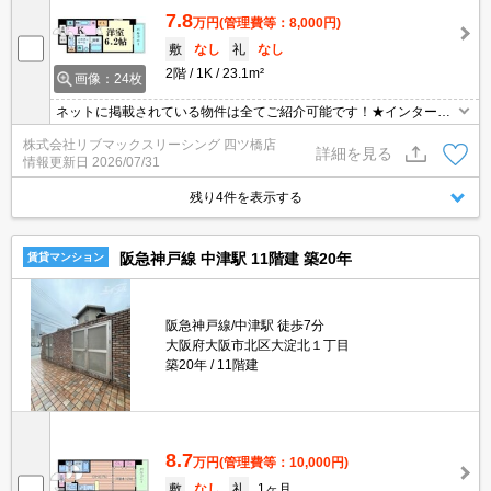
7.8
万円
(管理費等：8,000円)
敷
なし
礼
なし
2階
1K
23.1m²
画像：24枚
ネットに掲載されている物件は全てご紹介可能です！★インターネ
ット使用料無料★初期費用クレジット決済可能★保証人不要★敷金
株式会社リブマックスリーシング 四ツ橋店
礼金0円★浴室乾燥機や宅配BOXなど設備充実の分譲マンションシ
詳細を見る
情報更新日
2026/07/31
リーズです♪
残り4件を表示する
阪急神戸線 中津駅 11階建 築20年
賃貸マンション
阪急神戸線/中津駅 徒歩7分
大阪府大阪市北区大淀北１丁目
築20年
11階建
8.7
万円
(管理費等：10,000円)
敷
なし
礼
1ヶ月