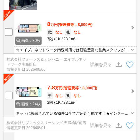
8
万円
(管理費等：8,000円)
敷
なし
礼
なし
7階
1K
23.1m²
画像：30枚
☆エイブルネットワーク南森町店では経験豊富な営業スタッフが多
数在籍しており、全力でサポートさせて頂きます☆ご希望の物件の
株式会社フォーラス＆カンパニー エイブルネッ
現地付近にて待ち合わせをさせていただきご内覧いただくサービス
詳細を見る
トワーク南森町店
や、主要駅までのお迎えサービスも実施中です☆詳しくは「エイブ
情報更新日
2026/08/06
ルネットワーク南森町店」０１２０－８２１－２６０にお気軽にお
問合せ下さい♪
7.8
万円
(管理費等：8,000円)
敷
なし
礼
なし
2階
1K
23.1m²
画像：24枚
ネットに掲載されている物件は全てご紹介可能です！★インターネ
ット使用料無料★初期費用クレジット決済可能★保証人不要★敷金
株式会社リブマックスリーシング 天満橋駅前店
礼金0円★浴室乾燥機や宅配BOXなど設備充実の分譲マンションシ
詳細を見る
情報更新日
2026/08/01
リーズです♪