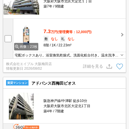
大阪府大阪市北区大淀北１丁目
築7年
9階建
7.3
万円
(管理費等：12,000円)
敷
なし
礼
なし
8階
1K
22.23m²
画像：23枚
宅配ボックスあり。浴室換気乾燥式。洗面化粧台付き。温水洗浄便
座付き。保証会社加入要(月額総支払額の50%)。家具・家電付。エ
株式会社エイブル 大阪梅田店
アコン洗浄代16,500円。
詳細を見る
情報更新日
2026/08/02
アドバンス西梅田ビオス
賃貸マンション
阪急神戸線/中津駅 徒歩10分
大阪府大阪市北区大淀北1丁目
築4年
7階建