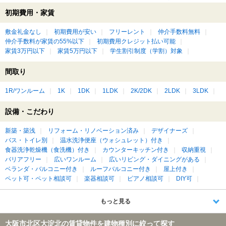
初期費用・家賃
敷金礼金なし
初期費用が安い
フリーレント
仲介手数料無料
仲介手数料が家賃の55%以下
初期費用クレジット払い可能
家賃3万円以下
家賃5万円以下
学生割引制度（学割）対象
間取り
1R/ワンルーム
1K
1DK
1LDK
2K/2DK
2LDK
3LDK
設備・こだわり
新築・築浅
リフォーム・リノベーション済み
デザイナーズ
バス・トイレ別
温水洗浄便座（ウォシュレット）付き
食器洗浄乾燥機（食洗機）付き
カウンターキッチン付き
収納重視
バリアフリー
広いワンルーム
広いリビング・ダイニングがある
ベランダ・バルコニー付き
ルーフバルコニー付き
屋上付き
ペット可・ペット相談可
楽器相談可
ピアノ相談可
DIY可
もっと見る
大阪市北区大淀北の賃貸物件を建物種別に絞って探す