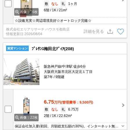
敷
なし
礼
1ヶ月
6階
1K
21m²
画像：16枚
☆設備充実☆周辺環境良好☆オートロック完備☆
株式会社エリアリサーチ ハウスモ都島店
詳細を見る
情報更新日
2026/08/04
ﾌﾟﾚｻﾝｽ梅田北ﾃﾞｨｱ(208)
賃貸マンション
阪急神戸線/中津駅 徒歩6分
大阪府大阪市北区大淀北１丁目
築7年
9階建
6.75
万円
(管理費等：9,500円)
敷
なし
礼
6.75万
2階
1K
22.62m²
画像：22枚
保証会社加入要(初回、月額総支払額の30%)。インターネット無