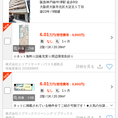
阪急神戸線/中津駅 徒歩9分
大阪府大阪市北区大淀北１丁目
築23年
9階建
6.01
万円
(管理費等：8,900円)
敷
なし
礼
1ヶ月
2階
1K
20.39m²
画像：15枚
☆ネット無料☆設備充実☆周辺環境良好☆
株式会社エリアリサーチ ハウスモ都島店
詳細を見る
情報更新日
2026/08/05
6.01
万円
(管理費等：8,900円)
敷
なし
礼
1ヶ月
2階
1K
20.39m²
画像：14枚
ネットに掲載されている物件全てご紹介可能です！★人気の分譲型
マンション★ネット・Wi-Fi無料★初期費用クレジット決済可能★北
株式会社リブマックスリーシング リブマックス
区物件にて主要エリアへアクセス良好★セキュリティ万全で一人暮
詳細を見る
梅田店