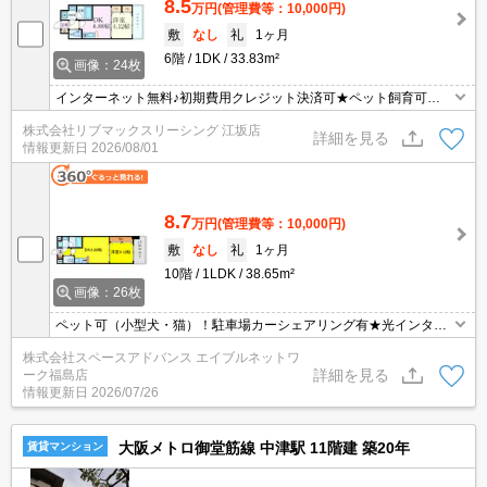
8.5
万円
(管理費等：10,000円)
敷
なし
礼
1ヶ月
6階
1DK
33.83m²
画像：24枚
インターネット無料♪初期費用クレジット決済可★ペット飼育可
（犬・猫）★弊社は天満橋駅前店、新大阪駅前店、梅田店、江坂
株式会社リブマックスリーシング 江坂店
店、四ツ橋店ご希望の店舗でご対応可能です★女性スタッフ・ベテ
詳細を見る
情報更新日
2026/08/01
ランスタッフ在籍★何でもご相談ください。内見代行・写真撮影/動
画撮影/WEB契約等来店不要でご契約可能です。
8.7
万円
(管理費等：10,000円)
敷
なし
礼
1ヶ月
10階
1LDK
38.65m²
画像：26枚
ペット可（小型犬・猫）！駐車場カーシェアリング有★光インター
ネット無料。梅田まで自転車圏内の好立地！水回りの設備が充実
株式会社スペースアドバンス エイブルネットワ
（浴室テレビ・乾燥機・ミストサウナ・ウォシュレット・シャンプ
詳細を見る
ーク福島店
ードレッサーetc）。
情報更新日
2026/07/26
大阪メトロ御堂筋線 中津駅 11階建 築20年
賃貸マンション