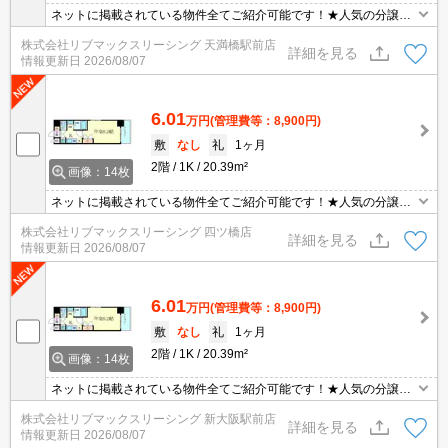
ネットに掲載されている物件全てご紹介可能です！★人気の分譲型
マンション★ネット・Wi-Fi無料★初期費用クレジット決済可能★北
株式会社リブマックスリーシング 天満橋駅前店
区物件にて主要エリアへアクセス良好★セキュリティ万全で一人暮
詳細を見る
情報更新日
2026/08/07
らしも安心♪
6.01
万円
(管理費等：8,900円)
敷
なし
礼
1ヶ月
2階
1K
20.39m²
画像：14枚
ネットに掲載されている物件全てご紹介可能です！★人気の分譲型
マンション★ネット・Wi-Fi無料★初期費用クレジット決済可能★北
株式会社リブマックスリーシング 四ツ橋店
区物件にて主要エリアへアクセス良好★セキュリティ万全で一人暮
詳細を見る
情報更新日
2026/08/07
らしも安心♪
6.01
万円
(管理費等：8,900円)
敷
なし
礼
1ヶ月
2階
1K
20.39m²
画像：14枚
ネットに掲載されている物件全てご紹介可能です！★人気の分譲型
マンション★ネット・Wi-Fi無料★初期費用クレジット決済可能★北
株式会社リブマックスリーシング 新大阪駅前店
区物件にて主要エリアへアクセス良好★セキュリティ万全で一人暮
詳細を見る
情報更新日
2026/08/07
らしも安心♪