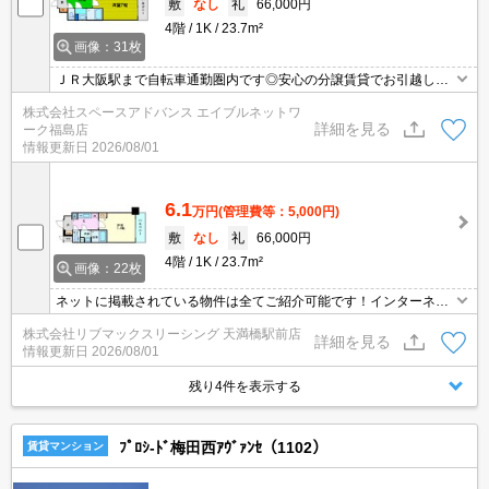
敷
なし
礼
66,000円
4階
1K
23.7m²
画像：31枚
ＪＲ大阪駅まで自転車通勤圏内です◎安心の分譲賃貸でお引越しは
いかがですか。２口ガスコンロでお料理好きな方へ。居室フローリ
株式会社スペースアドバンス エイブルネットワ
ング。
詳細を見る
ーク福島店
情報更新日
2026/08/01
6.1
万円
(管理費等：5,000円)
敷
なし
礼
66,000円
4階
1K
23.7m²
画像：22枚
ネットに掲載されている物件は全てご紹介可能です！インターネッ
ト無料！初期費用クレジット決済可★人気の分譲マンション★弊社
株式会社リブマックスリーシング 天満橋駅前店
は天満橋駅前店、新大阪駅前店、梅田店、江坂店、四ツ橋店ご希望
詳細を見る
情報更新日
2026/08/01
の店舗でご対応可能です★女性スタッフ・ベテランスタッフ在籍★
内見代行・写真撮影/動画撮影/WEB契約等来店不要でご契約可能で
残り4件を表示する
す。
ﾌﾟﾛｼ-ﾄﾞ梅田西ｱｳﾞｧﾝｾ（1102）
賃貸マンション