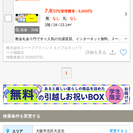
7.8
万円
(管理費等：8,000円)
敷
なし
礼
なし
2階
1K
23.1m²
画像：30枚
敷金礼金０円です☆人気の分譲賃貸。インターネット無料。スーパ
ーへ200m。
株式会社スペースアドバンス エイブルネットワ
詳細を見る
ーク福島店
情報更新日
2026/07/31
1
検索条件を変更する
大阪市北区大淀北
変更する
エリア