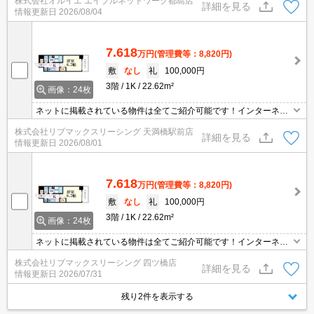
株式会社オルイエ エイブルネットワーク都島店
ご要望あれば写真詳細・動画での提供も相談可能です。
詳細を見る
情報更新日
2026/08/04
7.618
万円
(管理費等：8,820円)
敷
なし
礼
100,000円
3階
1K
22.62m²
画像：24枚
ネットに掲載されている物件は全てご紹介可能です！インターネッ
ト・Wi-Fi無料★初期費用クレジット決済可能★保証人不要★人気の
株式会社リブマックスリーシング 天満橋駅前店
プレサンスシリーズ高級分譲マンションです♪ハイクオリティでお洒
詳細を見る
情報更新日
2026/08/01
落な内装が良いですね♪
7.618
万円
(管理費等：8,820円)
敷
なし
礼
100,000円
3階
1K
22.62m²
画像：24枚
ネットに掲載されている物件は全てご紹介可能です！インターネッ
ト・Wi-Fi無料★初期費用クレジット決済可能★保証人不要★人気の
株式会社リブマックスリーシング 四ツ橋店
プレサンスシリーズ高級分譲マンションです♪ハイクオリティでお洒
詳細を見る
情報更新日
2026/07/31
落な内装が良いですね♪
残り2件を表示する