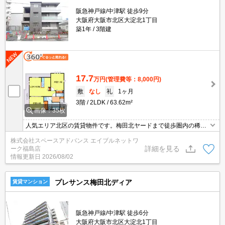
阪急神戸線/中津駅 徒歩9分
大阪府大阪市北区大淀北1丁目
築1年
3階建
17.7
万円
(管理費等：8,000円)
敷
なし
礼
1ヶ月
3階
2LDK
63.62m²
画像：35枚
人気エリア北区の賃貸物件です。梅田北ヤードまで徒歩圏内の稀少
なファミリータイプ。オートロック。防犯カメラ4台と安心のセキ
株式会社スペースアドバンス エイブルネットワ
ュリティ。光インターネット無料。カウンターキッチン。1坪バス
詳細を見る
ーク福島店
と設備充実。
情報更新日
2026/08/02
プレサンス梅田北ディア
賃貸マンション
阪急神戸線/中津駅 徒歩6分
大阪府大阪市北区大淀北1丁目