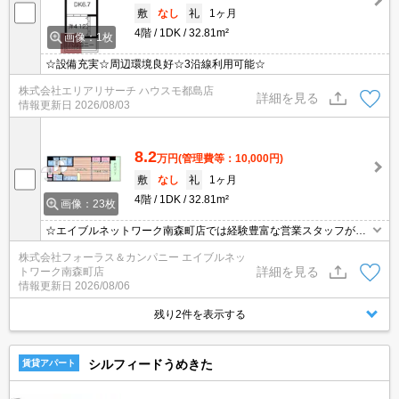
敷
なし
礼
1ヶ月
4階
1DK
32.81m²
画像：1枚
☆設備充実☆周辺環境良好☆3沿線利用可能☆
株式会社エリアリサーチ ハウスモ都島店
詳細を見る
情報更新日
2026/08/03
8.2
万円
(管理費等：10,000円)
敷
なし
礼
1ヶ月
4階
1DK
32.81m²
画像：23枚
☆エイブルネットワーク南森町店では経験豊富な営業スタッフが多
数在籍しており、全力でサポートさせて頂きます☆ご希望の物件の
株式会社フォーラス＆カンパニー エイブルネッ
現地付近にて待ち合わせをさせていただきご内覧いただくサービス
詳細を見る
トワーク南森町店
や、主要駅までのお迎えサービスも実施中です☆詳しくは「エイブ
情報更新日
2026/08/06
ルネットワーク南森町店」０１２０－８２１－２６０にお気軽にお
問合せ下さい♪
残り2件を表示する
シルフィードうめきた
賃貸アパート