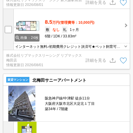
株式会社リブマックスリーシング 新大阪駅前店
店、四ツ橋店ご希望の店舗でご対応可能です★女性スタッフ・ベテ
詳細を見る
情報更新日
2026/08/01
ランスタッフ在籍★何でもご相談ください。内見代行・写真撮影/動
画撮影/WEB契約等来店不要でご契約可能です。
8.5
万円
(管理費等：10,000円)
敷
なし
礼
1ヶ月
6階
1DK
33.83m²
画像：24枚
インターネット無料♪初期費用クレジット決済可★ペット飼育可
（犬・猫）★弊社は天満橋駅前店、新大阪駅前店、梅田店、江坂
株式会社リブマックスリーシング リブマックス
店、四ツ橋店ご希望の店舗でご対応可能です★女性スタッフ・ベテ
詳細を見る
梅田店
ランスタッフ在籍★何でもご相談ください。内見代行・写真撮影/動
情報更新日
2026/08/01
画撮影/WEB契約等来店不要でご契約可能です。
北梅田サニーアパートメント
賃貸マンション
阪急神戸線/中津駅 徒歩11分
大阪府大阪市北区大淀北１丁目
築34年
7階建