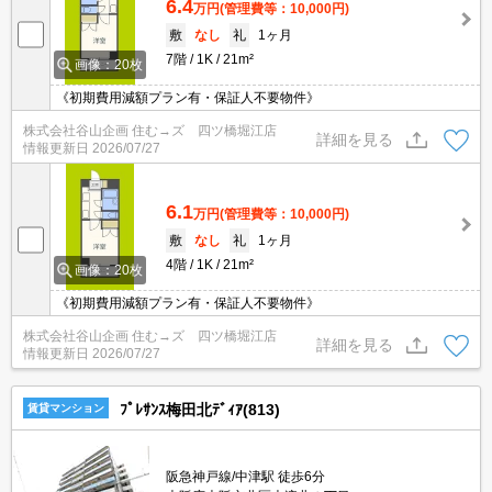
6.4
万円
(管理費等：10,000円)
敷
なし
礼
1ヶ月
7階
1K
21m²
画像：20枚
《初期費用減額プラン有・保証人不要物件》
株式会社谷山企画 住む→ズ 四ツ橋堀江店
詳細を見る
情報更新日
2026/07/27
6.1
万円
(管理費等：10,000円)
敷
なし
礼
1ヶ月
4階
1K
21m²
画像：20枚
《初期費用減額プラン有・保証人不要物件》
株式会社谷山企画 住む→ズ 四ツ橋堀江店
詳細を見る
情報更新日
2026/07/27
ﾌﾟﾚｻﾝｽ梅田北ﾃﾞｨｱ(813)
賃貸マンション
阪急神戸線/中津駅 徒歩6分