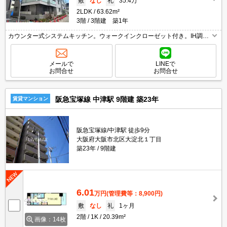
敷
なし
礼
35.4万
2LDK
63.62m²
3階
3階建 築1年
カウンター式システムキッチン。ウォークインクローゼット付き。IH調理
器3口付き。インターネット無料。角部屋。オートロック。宅配ボックス
あり。追い焚き機能付きバス。浴室換気乾燥式。人気の新築。
メールで
LINEで
お問合せ
お問合せ
阪急宝塚線 中津駅 9階建 築23年
賃貸マンション
阪急宝塚線/中津駅 徒歩9分
大阪府大阪市北区大淀北１丁目
築23年
9階建
6.01
万円
(管理費等：8,900円)
敷
なし
礼
1ヶ月
2階
1K
20.39m²
画像：14枚