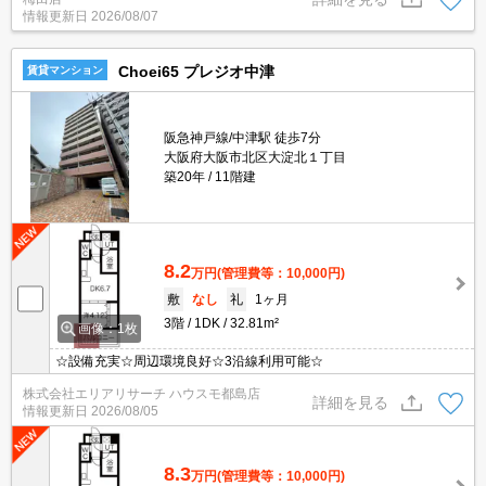
らしも安心♪
情報更新日
2026/08/07
Choei65 プレジオ中津
賃貸マンション
阪急神戸線/中津駅 徒歩7分
大阪府大阪市北区大淀北１丁目
築20年
11階建
8.2
万円
(管理費等：10,000円)
敷
なし
礼
1ヶ月
3階
1DK
32.81m²
画像：1枚
☆設備充実☆周辺環境良好☆3沿線利用可能☆
株式会社エリアリサーチ ハウスモ都島店
詳細を見る
情報更新日
2026/08/05
8.3
万円
(管理費等：10,000円)