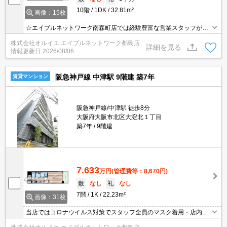
10階
1DK
32.81m²
画像：15枚
☆エイブルネットワーク南森町店では経験豊富な営業スタッフが多
数在籍しており、全力でサポートさせて頂きます☆ご希望の物件の
株式会社オルイエ エイブルネットワーク都島店
現地付近にて待ち合わせをさせていただきご内覧いただくサービス
詳細を見る
情報更新日
2026/08/06
や、主要駅までのお迎えサービスも実施中です☆詳しくは「エイブ
ルネットワーク南森町店」０１２０－８２１－２６０にお気軽にお
問合せ下さい♪
阪急神戸線 中津駅 9階建 築7年
賃貸マンション
阪急神戸線/中津駅 徒歩8分
大阪府大阪市北区大淀北１丁目
築7年
9階建
7.633
万円
(管理費等：8,670円)
敷
なし
礼
なし
7階
1K
22.23m²
画像：31枚
当店ではコロナウイルス対策でスタッフ全員のマスク着用・店内換
気・消毒設置を徹底しております。また【外出自粛】のお客様にも