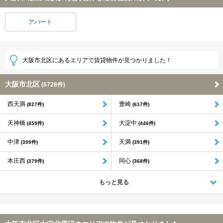
アパート
大阪市北区にあるエリアで賃貸物件が見つかりました！
大阪市北区
(6728件)
西天満
豊崎
(827件)
(617件)
天神橋
大淀中
(459件)
(446件)
中津
天満
(399件)
(391件)
本庄西
同心
(379件)
(368件)
もっと見る