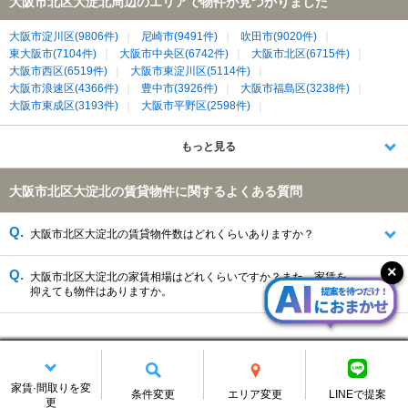
大阪市北区大淀北周辺のエリアで物件が見つかりました
大阪市淀川区(9806件)
尼崎市(9491件)
吹田市(9020件)
東大阪市(7104件)
大阪市中央区(6742件)
大阪市北区(6715件)
大阪市西区(6519件)
大阪市東淀川区(5114件)
大阪市浪速区(4366件)
豊中市(3926件)
大阪市福島区(3238件)
大阪市東成区(3193件)
大阪市平野区(2598件)
大阪市西淀川区(2541件)
大阪市都島区(2377件)
大阪市東住吉区(2264件)
大阪市城東区(2011件)
もっと見る
大阪市天王寺区(1981件)
大阪市生野区(1980件)
大阪市阿倍野区(1643件)
八尾市(1336件)
摂津市(1296件)
大阪市北区大淀北の賃貸物件に関するよくある質問
門真市(1169件)
守口市(1152件)
大東市(1132件)
伊丹市(1127件)
大阪市旭区(1108件)
大阪市港区(1096件)
大阪市鶴見区(940件)
大阪市西成区(550件)
大阪市大正区(492件)
大阪市北区大淀北の賃貸物件数はどれくらいありますか？
大阪市此花区(256件)
大阪市北区大淀北の家賃相場はどれくらいですか？また、家賃を
抑えても物件はありますか。
大阪市北区大淀北の賃貸情報を変更する
家賃·間取りを変
条件変更
エリア変更
LINEで提案
更