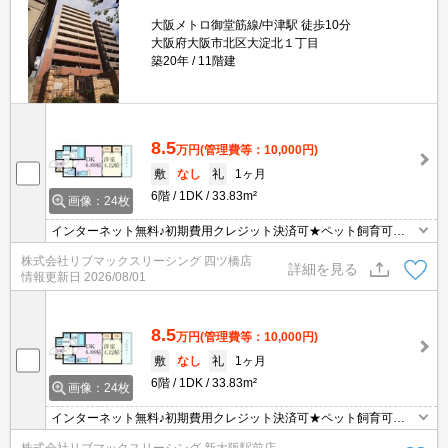
大阪メトロ御堂筋線/中津駅 徒歩10分
大阪府大阪市北区大淀北１丁目
築20年
11階建
8.5
万円
(管理費等：10,000円)
敷
なし
礼
1ヶ月
6階
1DK
33.83m²
画像：24枚
インターネット無料♪初期費用クレジット決済可★ペット飼育可
（犬・猫）★弊社は天満橋駅前店、新大阪駅前店、梅田店、江坂
株式会社リブマックスリーシング 四ツ橋店
店、四ツ橋店ご希望の店舗でご対応可能です★女性スタッフ・ベテ
詳細を見る
情報更新日
2026/08/01
ランスタッフ在籍★何でもご相談ください。内見代行・写真撮影/動
画撮影/WEB契約等来店不要でご契約可能です。
8.5
万円
(管理費等：10,000円)
敷
なし
礼
1ヶ月
6階
1DK
33.83m²
画像：24枚
インターネット無料♪初期費用クレジット決済可★ペット飼育可
（犬・猫）★弊社は天満橋駅前店、新大阪駅前店、梅田店、江坂