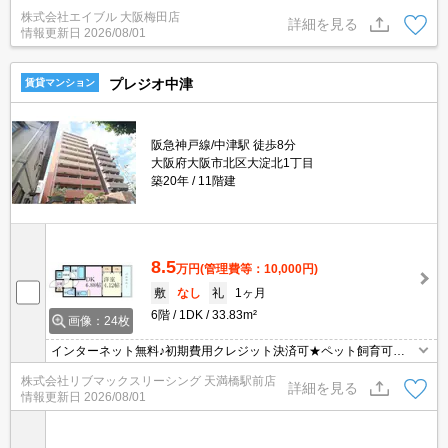
料。宅配ボックスあり。分譲賃貸。フローリング。室内洗濯機置
株式会社エイブル 大阪梅田店
場。
詳細を見る
情報更新日
2026/08/01
プレジオ中津
賃貸マンション
阪急神戸線/中津駅 徒歩8分
大阪府大阪市北区大淀北1丁目
築20年
11階建
8.5
万円
(管理費等：10,000円)
敷
なし
礼
1ヶ月
6階
1DK
33.83m²
画像：24枚
インターネット無料♪初期費用クレジット決済可★ペット飼育可
（犬・猫）★弊社は天満橋駅前店、新大阪駅前店、梅田店、江坂
株式会社リブマックスリーシング 天満橋駅前店
店、四ツ橋店ご希望の店舗でご対応可能です★女性スタッフ・ベテ
詳細を見る
情報更新日
2026/08/01
ランスタッフ在籍★何でもご相談ください。内見代行・写真撮影/動
画撮影/WEB契約等来店不要でご契約可能です。