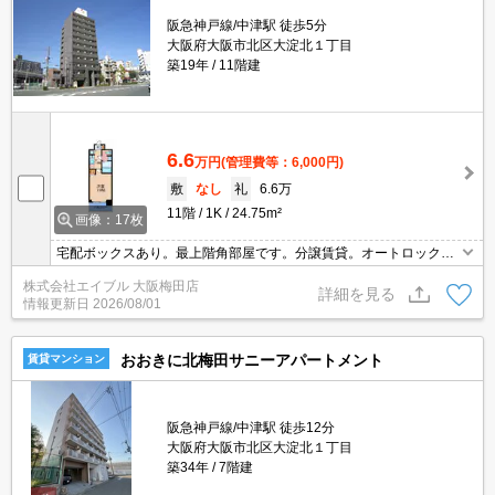
阪急神戸線/中津駅 徒歩5分
大阪府大阪市北区大淀北１丁目
築19年
11階建
6.6
万円
(管理費等：6,000円)
敷
なし
礼
6.6万
11階
1K
24.75m²
画像：17枚
宅配ボックスあり。最上階角部屋です。分譲賃貸。オートロック。
2口ガスコンロ付。TVモニターホン有。温水洗浄便座付き。
株式会社エイブル 大阪梅田店
詳細を見る
情報更新日
2026/08/01
おおきに北梅田サニーアパートメント
賃貸マンション
阪急神戸線/中津駅 徒歩12分
大阪府大阪市北区大淀北１丁目
築34年
7階建