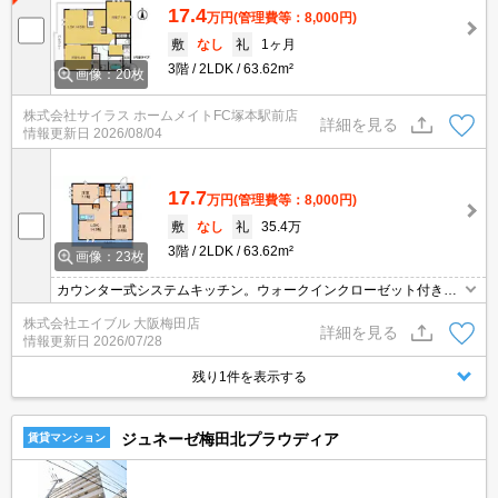
17.4
万円
(管理費等：8,000円)
敷
なし
礼
1ヶ月
3階
2LDK
63.62m²
画像：20枚
株式会社サイラス ホームメイトFC塚本駅前店
詳細を見る
情報更新日
2026/08/04
17.7
万円
(管理費等：8,000円)
敷
なし
礼
35.4万
3階
2LDK
63.62m²
画像：23枚
カウンター式システムキッチン。ウォークインクローゼット付き。I
H調理器3口付き。インターネット無料。角部屋。オートロック。宅
株式会社エイブル 大阪梅田店
配ボックスあり。追い焚き機能付きバス。浴室換気乾燥式。人気の
詳細を見る
情報更新日
2026/07/28
新築。
残り1件を表示する
ジュネーゼ梅田北プラウディア
賃貸マンション