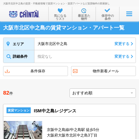
大阪市北区中之島の賃貸・不動産情報で賃貸マンション・賃貸アパートなど賃貸物件の部屋探し
お部屋を探す
気になる
最近見た
保存中の
リスト
物件
条件
沿線・駅から
大阪市北区中之島の賃貸マンション・アパート一覧
住所から
家賃相場から
大阪市北区中之島
変更する
エリア
通勤通学時間から
詳細条件
指定なし
変更する
物件特集から
条件保存
物件新着メール
不動産会社から
TOP
82
件
ISM中之島レジデンス
賃貸マンション
京阪中之島線/中之島駅 徒歩5分
大阪府大阪市北区中之島3丁目