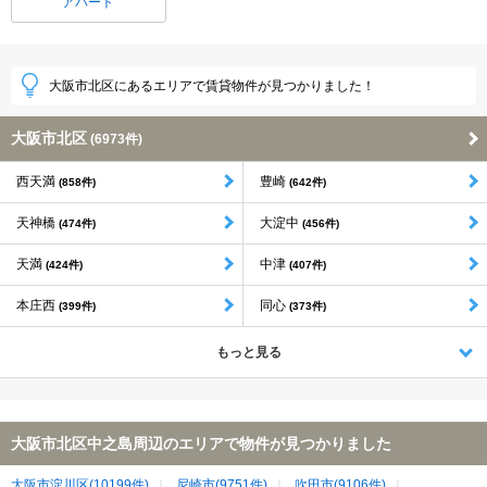
アパート
大阪市北区にあるエリアで賃貸物件が見つかりました！
大阪市北区
(6973件)
西天満
豊崎
(858件)
(642件)
天神橋
大淀中
(474件)
(456件)
天満
中津
(424件)
(407件)
本庄西
同心
(399件)
(373件)
もっと見る
大阪市北区中之島周辺のエリアで物件が見つかりました
大阪市淀川区(10199件)
尼崎市(9751件)
吹田市(9106件)