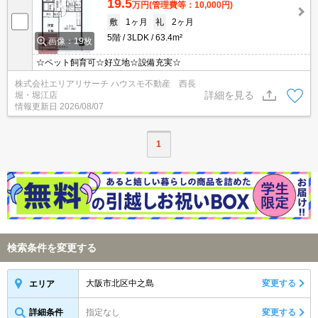
19.5
万円
(管理費等：10,000円)
敷
1ヶ月
礼
2ヶ月
5階
3LDK
63.4m²
画像：19枚
☆ペット飼育可☆好立地☆設備充実☆
株式会社エリアリサーチ ハウスモ不動産 西長
詳細を見る
堀・堀江店
情報更新日
2026/08/07
1
検索条件を変更する
大阪市北区中之島
変更する
エリア
詳細条件
指定なし
変更する