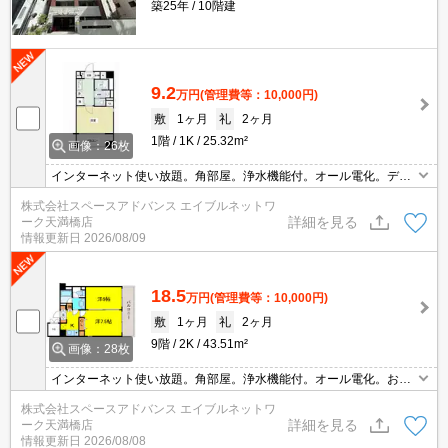
築25年
10階建
9.2
万円
(管理費等：10,000円)
敷
1ヶ月
礼
2ヶ月
1階
1K
25.32m²
画像：26枚
インターネット使い放題。角部屋。浄水機能付。オール電化。ディ
スポーザー付き！お問い合わせはエイブルネットワーク天満橋店ま
株式会社スペースアドバンス エイブルネットワ
で☆彡06-4790-2228！！
詳細を見る
ーク天満橋店
情報更新日
2026/08/09
18.5
万円
(管理費等：10,000円)
敷
1ヶ月
礼
2ヶ月
9階
2K
43.51m²
画像：28枚
インターネット使い放題。角部屋。浄水機能付。オール電化。お問
合せは、ｴｲﾌﾞﾙﾈｯﾄﾜｰｸ天満橋店迄!06-4790-2228!!
株式会社スペースアドバンス エイブルネットワ
詳細を見る
ーク天満橋店
情報更新日
2026/08/08