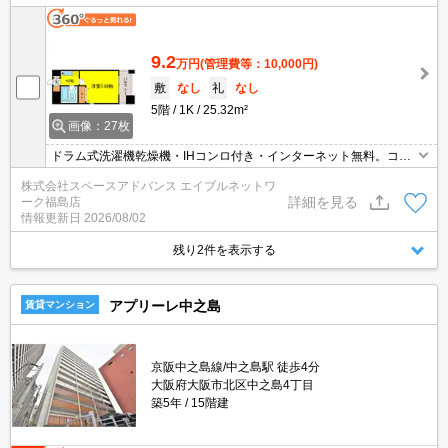
9.2
万円
(管理費等：10,000円)
敷
なし
礼
なし
5階
1K
25.32m²
画像：27枚
ドラム式洗濯機乾燥機・IHコンロ付き・インターネット無料。コン
ビニへ80m。博物館へ80m。
株式会社スペースアドバンス エイブルネットワ
詳細を見る
ーク福島店
情報更新日
2026/08/02
残り2件を表示する
アプリーレ中之島
賃貸マンション
京阪中之島線/中之島駅 徒歩4分
大阪府大阪市北区中之島4丁目
築5年
15階建