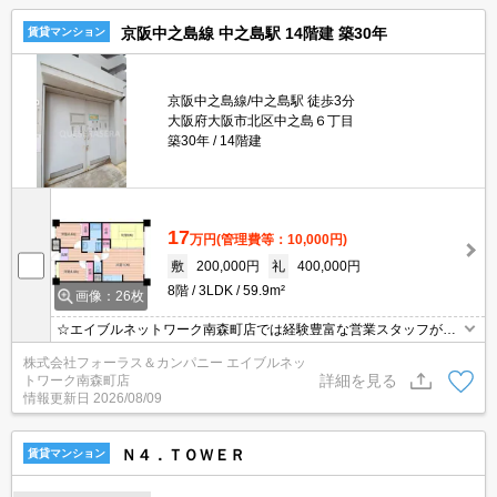
京阪中之島線 中之島駅 14階建 築30年
賃貸マンション
京阪中之島線/中之島駅 徒歩3分
大阪府大阪市北区中之島６丁目
築30年
14階建
17
万円
(管理費等：10,000円)
敷
200,000円
礼
400,000円
8階
3LDK
59.9m²
画像：26枚
☆エイブルネットワーク南森町店では経験豊富な営業スタッフが多
数在籍しており、全力でサポートさせて頂きます☆ご希望の物件の
株式会社フォーラス＆カンパニー エイブルネッ
現地付近にて待ち合わせをさせていただきご内覧いただくサービス
詳細を見る
トワーク南森町店
や、主要駅までのお迎えサービスも実施中です☆詳しくは「エイブ
情報更新日
2026/08/09
ルネットワーク南森町店」０１２０－８２１－２６０にお気軽にお
問合せ下さい♪
Ｎ４．ＴＯＷＥＲ
賃貸マンション