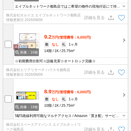
エイブルネットワーク都島店ではご希望の物件の現地付近にて待ち
合わせをさせていただきご内覧いただくサービスや、主要駅までの
株式会社オルイエ エイブルネットワーク都島店
お迎えサービスも実施中です。詳しくは「エイブルネットワーク都
詳細を見る
情報更新日
2026/08/06
島店」０１２０－０１０－７９９にお気軽にお問合せ下さい♪
9.2
万円
(管理費等：6,000円)
敷
なし
礼
1ヶ月
14階
1K
25.75m²
画像：16枚
☆初期費用分割可☆設備充実☆オートロック完備☆
株式会社エリアリサーチ ハウスモ都島店
詳細を見る
情報更新日
2026/08/09
8.9
万円
(管理費等：6,000円)
敷
なし
礼
1ヶ月
10階
1K
25.75m²
画像：18枚
5駅5路線利用可能なマルチアクセス / Amazon「置き配」サービス
導入!! / IH2口コンロ設置物件♪
株式会社スペースアドバンス エイブルネットワ
詳細を見る
ーク福島店