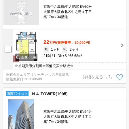
京阪中之島線/中之島駅 徒歩5分
大阪府大阪市北区中之島４丁目
築17年
34階建
22
万円
(管理費等：20,000円)
敷
1ヶ月
礼
2ヶ月
21階
1LDK+S
65.68m²
画像：1枚
☆初期費用分割可☆設備充実☆駅近☆
株式会社エリアリサーチ ハウスモ都島店
詳細を見る
情報更新日
2026/08/09
Ｎ４.TOWER(1905)
賃貸マンション
京阪中之島線/中之島駅 徒歩4分
大阪府大阪市北区中之島４丁目
築17年
34階建