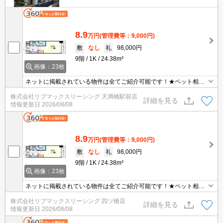
8.9
万円
(管理費等：9,000円)
敷
なし
礼
98,000円
9階
1K
24.38m²
画像：23枚
ネットに掲載されている物件は全てご紹介可能です！★ペット相談
可能★インターネット・Wi-Fi無料★初期費用クレジット決済可能★
株式会社リブマックスリーシング 天満橋駅前店
保証人不要★9階のお部屋なので、日当たり良好★
詳細を見る
情報更新日
2026/08/08
8.9
万円
(管理費等：9,000円)
敷
なし
礼
98,000円
9階
1K
24.38m²
画像：23枚
ネットに掲載されている物件は全てご紹介可能です！★ペット相談
可能★インターネット・Wi-Fi無料★初期費用クレジット決済可能★
株式会社リブマックスリーシング 四ツ橋店
保証人不要★9階のお部屋なので、日当たり良好★
詳細を見る
情報更新日
2026/08/08