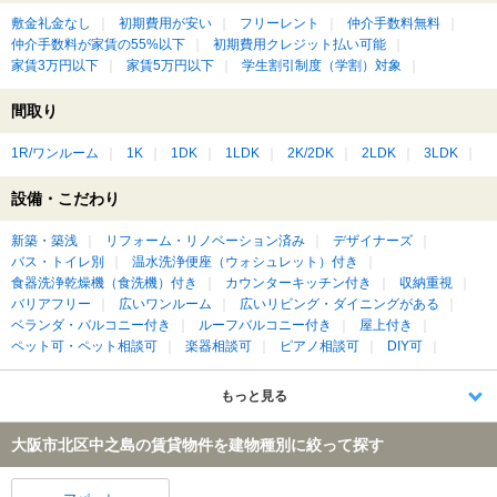
敷金礼金なし
初期費用が安い
フリーレント
仲介手数料無料
仲介手数料が家賃の55%以下
初期費用クレジット払い可能
家賃3万円以下
家賃5万円以下
学生割引制度（学割）対象
間取り
1R/ワンルーム
1K
1DK
1LDK
2K/2DK
2LDK
3LDK
設備・こだわり
新築・築浅
リフォーム・リノベーション済み
デザイナーズ
バス・トイレ別
温水洗浄便座（ウォシュレット）付き
食器洗浄乾燥機（食洗機）付き
カウンターキッチン付き
収納重視
バリアフリー
広いワンルーム
広いリビング・ダイニングがある
ベランダ・バルコニー付き
ルーフバルコニー付き
屋上付き
ペット可・ペット相談可
楽器相談可
ピアノ相談可
DIY可
もっと見る
大阪市北区中之島の賃貸物件を建物種別に絞って探す