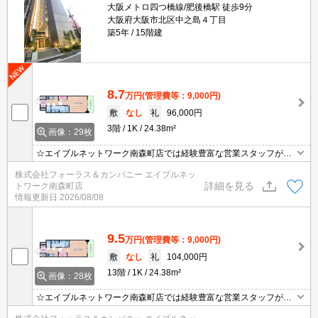
大阪メトロ四つ橋線/肥後橋駅 徒歩9分
大阪府大阪市北区中之島４丁目
築5年
15階建
8.7
万円
(管理費等：9,000円)
敷
なし
礼
96,000円
3階
1K
24.38m²
画像：29枚
☆エイブルネットワーク南森町店では経験豊富な営業スタッフが多
数在籍しており、全力でサポートさせて頂きます☆ご希望の物件の
株式会社フォーラス＆カンパニー エイブルネッ
現地付近にて待ち合わせをさせていただきご内覧いただくサービス
詳細を見る
トワーク南森町店
や、主要駅までのお迎えサービスも実施中です☆詳しくは「エイブ
情報更新日
2026/08/08
ルネットワーク南森町店」０１２０－８２１－２６０にお気軽にお
問合せ下さい♪
9.5
万円
(管理費等：9,000円)
敷
なし
礼
104,000円
13階
1K
24.38m²
画像：28枚
☆エイブルネットワーク南森町店では経験豊富な営業スタッフが多
数在籍しており、全力でサポートさせて頂きます☆ご希望の物件の