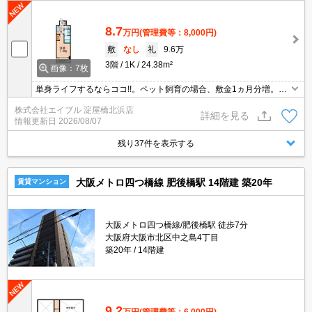
8.7
万円
(管理費等：8,000円)
敷
なし
礼
9.6万
3階
1K
24.38m²
画像：7枚
単身ライフするならココ!!。ペット飼育の場合、敷金1ヵ月分増。退
去時、ルームクリーニング費用は実費でご負担願います。
株式会社エイブル 淀屋橋北浜店
詳細を見る
情報更新日
2026/08/07
残り37件を表示する
大阪メトロ四つ橋線 肥後橋駅 14階建 築20年
賃貸マンション
大阪メトロ四つ橋線/肥後橋駅 徒歩7分
大阪府大阪市北区中之島4丁目
築20年
14階建
9.2
万円
(管理費等：6,000円)