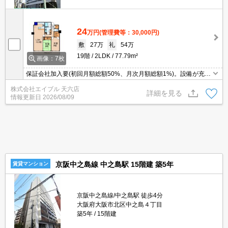
24
万円
(管理費等：30,000円)
敷
27万
礼
54万
19階
2LDK
77.79m²
画像：7枚
保証会社加入要(初回月額総額50%、月次月額総額1%)。設備が充実
していますよね。分譲賃貸タワーマンション。ウォークインクロー
株式会社エイブル 天六店
ゼット付き。新生活のスタートはここから。
詳細を見る
情報更新日
2026/08/09
京阪中之島線 中之島駅 15階建 築5年
賃貸マンション
京阪中之島線/中之島駅 徒歩4分
大阪府大阪市北区中之島４丁目
築5年
15階建