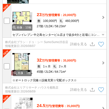
23
万円
(管理費等：20,000円)
敷
100,000円
礼
460,000円
27階
2LDK
58.23m²
画像：10枚
セブンイレブン 中之島センタービル店まで徒歩4分と近場にコンビ
ニがあるのもポイント。室内設備は洗面化粧台・浴室乾燥機など豊
株式会社プラン・ドゥ・シー SumoSumo渋谷店
富に揃っており、過ごしやすいお部屋になっております。相談内容
詳細を見る
情報更新日
2026/08/07
はお部屋の事から入居日時までなんでも承ります。閑静な住宅地に
あるマンションです。
32
万円
(管理費等：35,000円)
敷
1ヶ月
礼
2ヶ月
45階
2LDK
64.71m²
画像：1枚
☆オートロック完備☆設備充実☆宅配ボックス☆
株式会社エリアリサーチ ハウスモ都島店
詳細を見る
情報更新日
2026/08/09
24.5
万円
(管理費等：35,000円)