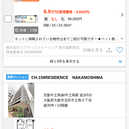
8.9
万円
(管理費等：9,000円)
敷
なし
礼
98,000円
9階
1K
24.38m²
画像：23枚
ネットに掲載されている物件は全てご紹介可能です！★ペット相談
可能★インターネット・Wi-Fi無料★初期費用クレジット決済可能★
株式会社リブマックスリーシング 新大阪駅前店
保証人不要★9階のお部屋なので、日当たり良好★
詳細を見る
情報更新日
2026/08/08
残り3件を表示する
CH.158RESIDENCE NAKANOSHIMA
賃貸マンション
京阪中之島線/中之島駅 徒歩5分
大阪府大阪市北区中之島６丁目
築30年
14階建