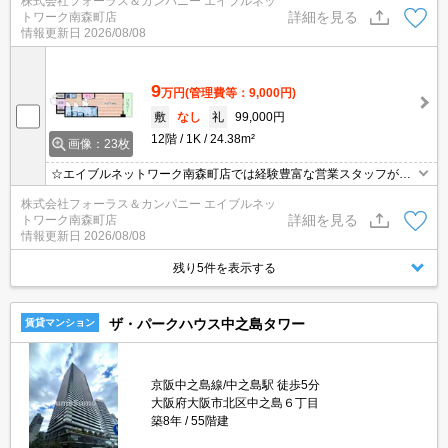
株式会社フォーラス＆カンパニー エイブルネッ
現地付近にて待ち合わせをさせていただきご内覧いただくサービス
詳細を見る
トワーク南森町店
や、主要駅までのお迎えサービスも実施中です☆詳しくは「エイブ
情報更新日
2026/08/08
ルネットワーク南森町店」０１２０－８２１－２６０にお気軽にお
問合せ下さい♪
9
万円
(管理費等：9,000円)
敷
なし
礼
99,000円
12階
1K
24.38m²
画像：23枚
☆エイブルネットワーク南森町店では経験豊富な営業スタッフが多
数在籍しており、全力でサポートさせて頂きます☆ご希望の物件の
株式会社フォーラス＆カンパニー エイブルネッ
現地付近にて待ち合わせをさせていただきご内覧いただくサービス
詳細を見る
トワーク南森町店
や、主要駅までのお迎えサービスも実施中です☆詳しくは「エイブ
情報更新日
2026/08/08
ルネットワーク南森町店」０１２０－８２１－２６０にお気軽にお
問合せ下さい♪
残り5件を表示する
ザ・パークハウス中之島タワー
賃貸マンション
京阪中之島線/中之島駅 徒歩5分
大阪府大阪市北区中之島６丁目
築8年
55階建