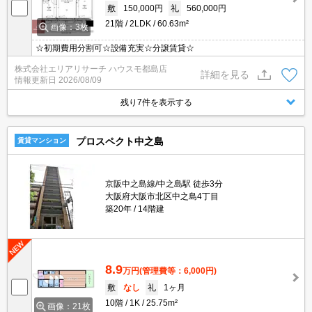
敷
150,000円
礼
560,000円
21階
2LDK
60.63m²
画像：3枚
☆初期費用分割可☆設備充実☆分譲賃貸☆
株式会社エリアリサーチ ハウスモ都島店
詳細を見る
情報更新日
2026/08/09
残り7件を表示する
プロスペクト中之島
賃貸マンション
京阪中之島線/中之島駅 徒歩3分
大阪府大阪市北区中之島4丁目
築20年
14階建
8.9
万円
(管理費等：6,000円)
敷
なし
礼
1ヶ月
10階
1K
25.75m²
画像：21枚