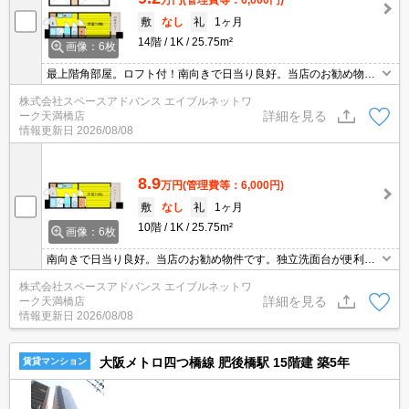
敷
なし
礼
1ヶ月
14階
1K
25.75m²
画像：6枚
最上階角部屋。ロフト付！南向きで日当り良好。当店のお勧め物件
です。お問い合わせはエイブルネットワーク天満橋店まで06-4790-
株式会社スペースアドバンス エイブルネットワ
2228
詳細を見る
ーク天満橋店
情報更新日
2026/08/08
8.9
万円
(管理費等：6,000円)
敷
なし
礼
1ヶ月
10階
1K
25.75m²
画像：6枚
南向きで日当り良好。当店のお勧め物件です。独立洗面台が便利。
お問い合わせはエイブルネットワーク天満橋店まで06-4790-2228
株式会社スペースアドバンス エイブルネットワ
詳細を見る
ーク天満橋店
情報更新日
2026/08/08
大阪メトロ四つ橋線 肥後橋駅 15階建 築5年
賃貸マンション