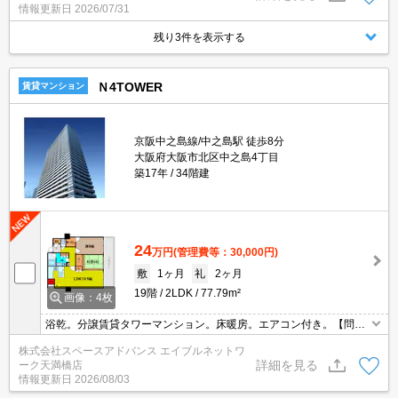
情報更新日
2026/07/31
残り3件を表示する
Ｎ4TOWER
賃貸マンション
京阪中之島線/中之島駅 徒歩8分
大阪府大阪市北区中之島4丁目
築17年
34階建
24
万円
(管理費等：30,000円)
敷
1ヶ月
礼
2ヶ月
19階
2LDK
77.79m²
画像：4枚
浴乾。分譲賃貸タワーマンション。床暖房。エアコン付き。【問】
エイブルネットワーク天満橋店06-4790-2228まで
株式会社スペースアドバンス エイブルネットワ
詳細を見る
ーク天満橋店
情報更新日
2026/08/03