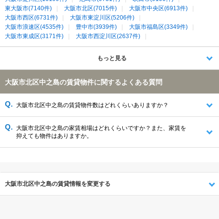
東大阪市(7140件)
大阪市北区(7015件)
大阪市中央区(6913件)
大阪市西区(6731件)
大阪市東淀川区(5206件)
大阪市浪速区(4535件)
豊中市(3939件)
大阪市福島区(3349件)
大阪市東成区(3171件)
大阪市西淀川区(2637件)
大阪市平野区(2585件)
大阪市都島区(2377件)
大阪市東住吉区(2340件)
大阪市城東区(2015件)
もっと見る
大阪市天王寺区(1997件)
大阪市生野区(1996件)
大阪市阿倍野区(1658件)
八尾市(1382件)
摂津市(1298件)
大阪市北区中之島の賃貸物件に関するよくある質問
大東市(1202件)
門真市(1180件)
守口市(1129件)
伊丹市(1129件)
大阪市港区(1120件)
大阪市旭区(1116件)
大阪市鶴見区(952件)
大阪市西成区(528件)
大阪市大正区(494件)
大阪市北区中之島の賃貸物件数はどれくらいありますか？
大阪市此花区(291件)
大阪市北区中之島の家賃相場はどれくらいですか？また、家賃を
抑えても物件はありますか。
大阪市北区中之島の賃貸情報を変更する