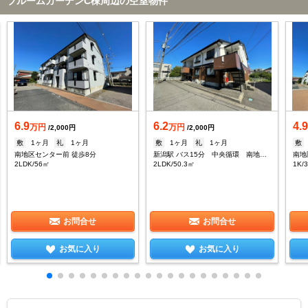
ブルームガーデンC棟周辺の空室物件
6.9
6.2
4.
万円
万円
/2,000円
/2,000円
敷
1ヶ月
礼
1ヶ月
敷
1ヶ月
礼
1ヶ月
敷
南地区センター前 徒歩8分
新潟駅 バス15分 中央循環 南地区センター前下車：停歩6分
南地
2LDK/56㎡
2LDK/50.3㎡
1K/
お問合せ
お問合せ
お気に入り
お気に入り