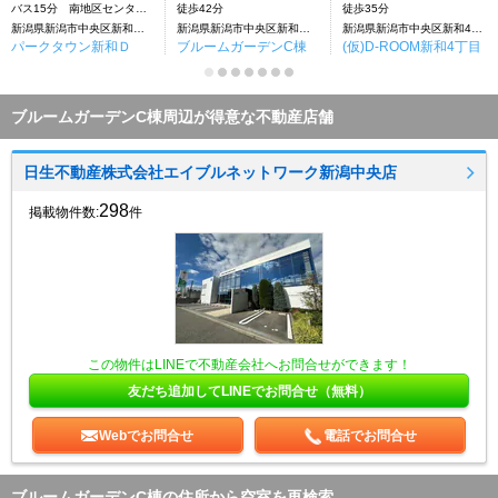
バス15分 南地区センター下車：停歩4分
徒歩42分
徒歩35分
新潟県新潟市中央区新和４丁目
新潟県新潟市中央区新和４丁目
新潟県新潟市中央区新和4丁目
パークタウン新和Ｄ
ブルームガーデンC棟
(仮)D-ROOM新和4丁目
ブルームガーデンC棟周辺が得意な不動産店舗
日生不動産株式会社エイブルネットワーク新潟中央店
298
掲載物件数:
件
この物件はLINEで不動産会社へお問合せができます！
友だち追加してLINEでお問合せ（無料）
Webでお問合せ
電話でお問合せ
ブルームガーデンC棟の住所から空室を再検索