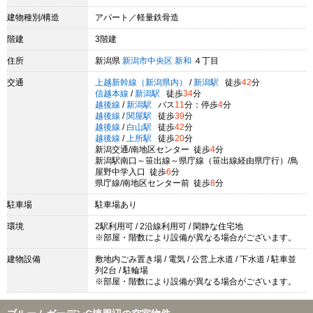
建物種別/構造
アパート／軽量鉄骨造
階建
3階建
住所
新潟県
新潟市中央区
新和
４丁目
交通
上越新幹線（新潟県内）
/
新潟駅
徒歩
42
分
信越本線
/
新潟駅
徒歩
34
分
越後線
/
新潟駅
バス
11
分：停歩
4
分
越後線
/
関屋駅
徒歩
39
分
越後線
/
白山駅
徒歩
42
分
越後線
/
上所駅
徒歩
20
分
新潟交通/南地区センター 徒歩
4
分
新潟駅南口～笹出線～県庁線（笹出線経由県庁行）/鳥
屋野中学入口 徒歩
6
分
県庁線/南地区センター前 徒歩
8
分
駐車場
駐車場あり
環境
2駅利用可 / 2沿線利用可 / 閑静な住宅地
※部屋・階数により設備が異なる場合がございます。
建物設備
敷地内ごみ置き場 / 電気 / 公営上水道 / 下水道 / 駐車並
列2台 / 駐輪場
※部屋・階数により設備が異なる場合がございます。