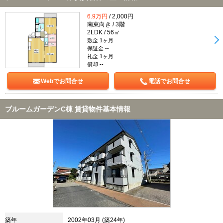
6.9万円
/ 2,000円
南東向き / 3階
2LDK / 56㎡
敷金 1ヶ月
保証金 --
礼金 1ヶ月
償却 --
Webでお問合せ
電話でお問合せ
ブルームガーデンC棟 賃貸物件基本情報
築年
2002年03月 (築24年)