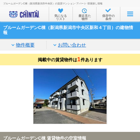
ブルームガーデンC棟（新潟県新潟市中央区）の賃貸マンション･アパート･部屋探し情報
お部屋を探す
気になる
最近見た
保存中の
リスト
物件
条件
沿線・駅から
ブルームガーデンC棟（新潟県新潟市中央区新和４丁目）の建物情
住所から
報
家賃相場から
物件概要
お問い合わせ
通勤通学時間から
1
掲載中の賃貸物件は
件あります
物件特集から
不動産会社から
TOP
ブルームガーデンC棟 賃貸物件の空室情報