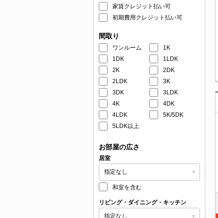
家賃クレジット払い可
初期費用クレジット払い可
間取り
ワンルーム
1K
1DK
1LDK
2K
2DK
2LDK
3K
3DK
3LDK
4K
4DK
4LDK
5K/5DK
5LDK以上
お部屋の広さ
居室
和室を含む
リビング・ダイニング・キッチン