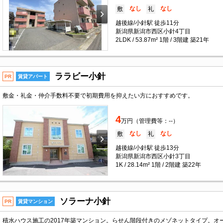
なし
なし
敷
礼
越後線/小針駅 徒歩11分
新潟県新潟市西区小針4丁目
2LDK / 53.87m² 1階 / 3階建 築21年
ララビー小針
PR
賃貸アパート
敷金・礼金・仲介手数料不要で初期費用を抑えたい方におすすめです。
4
万円（管理費等：--）
なし
なし
敷
礼
越後線/小針駅 徒歩13分
新潟県新潟市西区小針3丁目
1K / 28.14m² 1階 / 2階建 築22年
ソラーナ小針
PR
賃貸マンション