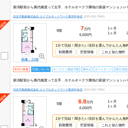
新潟駅前から萬代橋渡って左手、ホテルオークラ隣地の新築マンション♪バ
日生不動産株式会社 エイブルネットワーク新潟中央店
(025-282-7890)
7
1ヶ月
万円
9階
1ヶ月
6,000円
1分で完結！聞きたい項目を選んでかんたん無
初期費用
空室情報
これと似た物件
画像：22枚
本日の新着
写真いろいろ
オンライン相談可能
南向き
オートロック
独立洗面
新潟駅前から萬代橋渡って左手、ホテルオークラ隣地の新築マンション♪バ
日生不動産株式会社 エイブルネットワーク新潟中央店
(025-282-7890)
6.8
1ヶ月
万円
5階
1ヶ月
6,000円
1分で完結！聞きたい項目を選んでかんたん無
初期費用
空室情報
これと似た物件