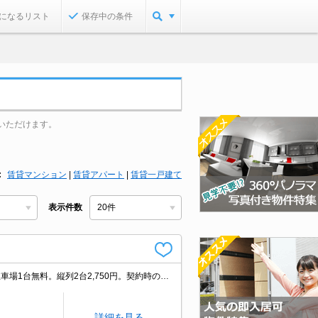
になるリスト
保存中の条件
いただけます。
賃貸マンション
|
賃貸アパート
|
賃貸一戸建て
表示件数
積水ハウス施工マンション。インターネット無料。居室玄関はデジタルロック。駐車場1台無料。縦列2台2,750円。契約時の礼金ゼロ。（法人契約時、敷金・礼金各1か月）
詳細を見る