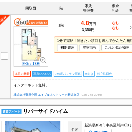
家賃
敷金
間取図
階
管理費
礼金
4.8
なし
万円
1階
なし
2
3,350円
1分で完結！聞きたい項目を選んでかんたん無
初期費用
空室情報
これと似た物件
画像：17枚
本日の新着
写真いろいろ
360度パノラマ写真
南向き
独立洗面台
インターネット無料。
株式会社葦原企画 エイブルネットワーク新潟東店
(025-278-3066)
リバーサイドハイム
賃貸アパート
新潟県新潟市中央区川岸町3
住所