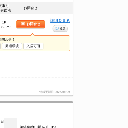
間取り
お問合せ
専有面積
詳細を見る
1K
お問合せ
8.98m²
追加
料問合せ！
周辺環境
入居可否
情報更新日
2026/08/09
丁目
越後線/白山駅 徒歩10分