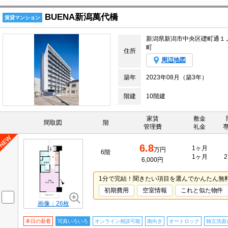
BUENA新潟萬代橋
賃貸マンション
新潟県新潟市中央区礎町通１
町
住所
周辺地図
築年
2023年08月（築3年）
階建
10階建
家賃
敷金
間取図
階
管理費
礼金
6.8
1ヶ月
万円
6階
1ヶ月
2
6,000円
1分で完結！聞きたい項目を選んでかんたん無
初期費用
空室情報
これと似た物件
画像：26枚
本日の新着
写真いろいろ
オンライン相談可能
南向き
オートロック
独立洗面