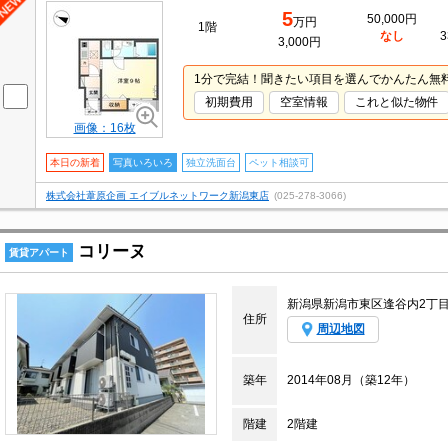
5
50,000円
万円
1階
なし
3
3,000円
1分で完結！聞きたい項目を選んでかんたん無
初期費用
空室情報
これと似た物件
画像：16枚
本日の新着
写真いろいろ
独立洗面台
ペット相談可
株式会社葦原企画 エイブルネットワーク新潟東店
(025-278-3066)
コリーヌ
賃貸アパート
新潟県新潟市東区逢谷内2丁
住所
周辺地図
築年
2014年08月（築12年）
階建
2階建