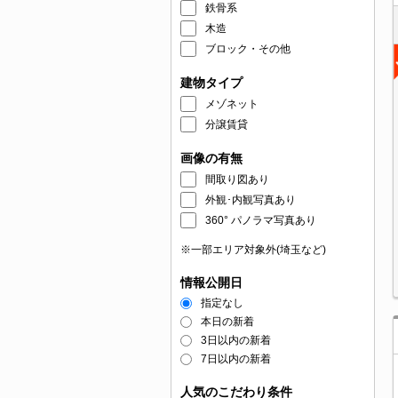
鉄骨系
木造
ブロック・その他
建物タイプ
メゾネット
分譲賃貸
画像の有無
間取り図あり
外観･内観写真あり
360° パノラマ写真あり
※一部エリア対象外(埼玉など)
情報公開日
指定なし
本日の新着
3日以内の新着
7日以内の新着
人気のこだわり条件