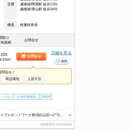
交通
越後線/関屋駅 徒歩13分
越後線/青山駅 徒歩34分
構造
軽量鉄骨造
間取り
お問合せ
専有面積
詳細を見る
2DK
お問合せ
4.63m²
追加
料問合せ！
周辺環境
入居可否
ジット払い可（※条件要確認）
角部屋
ペット相談可☆敷地内駐車場有り◎人気の2階角部屋です！お部屋探しはエイブルネットワーク新潟白山店へ(^^)/追い焚き機能付きで新潟の冬も安心！数少ないペット相談可能なお部屋です◎窓の多いお部屋で風通しが良く光も取り入れやすいですね♪
情報更新日
2026/08/08