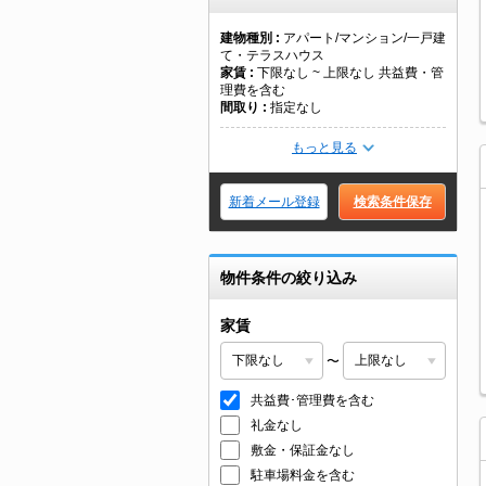
建物種別
アパート/マンション/一戸建
て・テラスハウス
家賃
下限なし ~ 上限なし 共益費・管
理費を含む
間取り
指定なし
もっと見る
新着メール登録
検索条件保存
物件条件の絞り込み
家賃
〜
共益費･管理費を含む
礼金なし
敷金・保証金なし
駐車場料金を含む