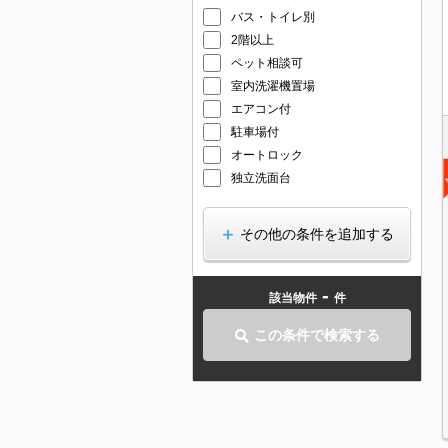
バス・トイレ別
2階以上
ペット相談可
室内洗濯機置場
エアコン付
駐車場付
オートロック
独立洗面台
その他の条件を追加する
-
該当物件
件
この条件で検索する