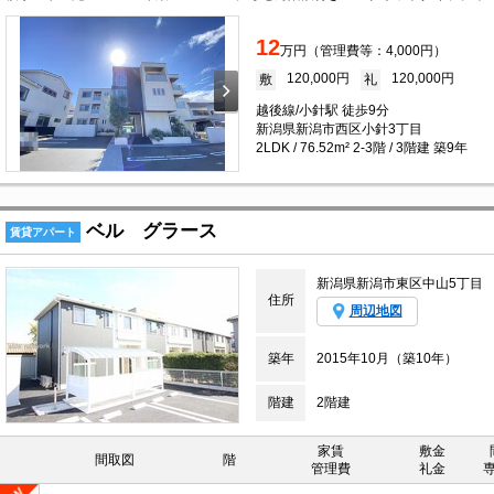
12
万円（管理費等：4,000円）
120,000円
120,000円
敷
礼
越後線/小針駅 徒歩9分
新潟県新潟市西区小針3丁目
2LDK / 76.52m² 2-3階 / 3階建 築9年
ベル グラース
賃貸アパート
新潟県新潟市東区中山5丁目
住所
周辺地図
築年
2015年10月（築10年）
階建
2階建
家賃
敷金
間取図
階
管理費
礼金