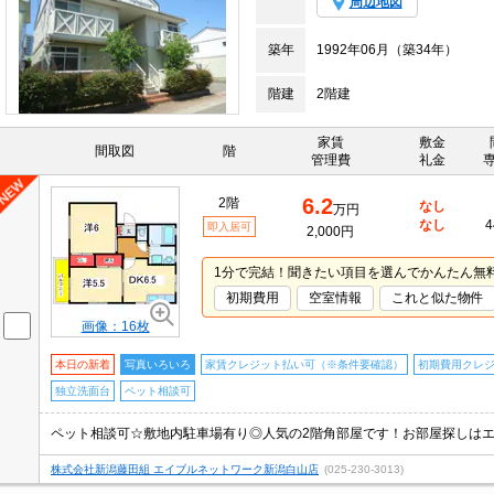
周辺地図
築年
1992年06月（築34年）
階建
2階建
家賃
敷金
間取図
階
管理費
礼金
6.2
2階
なし
万円
なし
4
即入居可
2,000円
1分で完結！聞きたい項目を選んでかんたん無
初期費用
空室情報
これと似た物件
画像：16枚
本日の新着
写真いろいろ
家賃クレジット払い可（※条件要確認）
初期費用クレ
独立洗面台
ペット相談可
株式会社新潟藤田組 エイブルネットワーク新潟白山店
(025-230-3013)