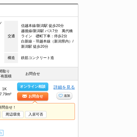
ノ
信越本線/新潟駅 徒歩20分
越後線/新潟駅 バス7分 萬代橋
交通
ライン 礎町下車：停歩2分
白新線・羽越本線（新潟県内）/
新潟駅 徒歩20分
構造
鉄筋コンクリート造
間取り
お問合せ
専有面積
オンライン相談
詳細を見る
1K
7.79m²
追加
お問合せ
料問合せ！
周辺環境
入居可否
台