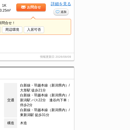
詳細を見る
1K
お問合せ
3.25m²
追加
料問合せ！
周辺環境
入居可否
情報更新日
2026/08/09
白新線・羽越本線（新潟県内）/
目
大形駅 徒歩21分
白新線・羽越本線（新潟県内）/
交通
新潟駅 バス22分 逢谷内下車：
停歩2分
白新線・羽越本線（新潟県内）/
東新潟駅 徒歩31分
構造
木造