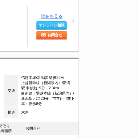
詳細を見る
オンライン相談
お問合せ
信越本線/新潟駅 徒歩29分
上越新幹線（新潟県内）/新潟
駅 車移動19分 2.3km
交通
白新線・羽越本線（新潟県内）/
新潟駅 バス20分 市営住宅前下
車：停歩8分
構造
木造
間取り
お問合せ
専有面積