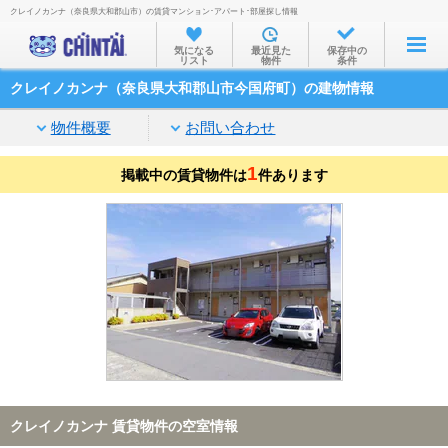
クレイノカンナ（奈良県大和郡山市）の賃貸マンション･アパート･部屋探し情報
お部屋を探す
気になる
最近見た
保存中の
リスト
物件
条件
沿線・駅から
クレイノカンナ（奈良県大和郡山市今国府町）の建物情報
住所から
物件概要
お問い合わせ
家賃相場から
1
掲載中の賃貸物件は
通勤通学時間から
件あります
物件特集から
不動産会社から
TOP
クレイノカンナ 賃貸物件の空室情報