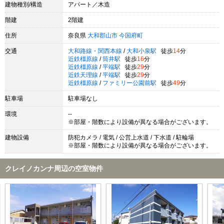
建物種別/構造
アパート／木造
階建
2階建
住所
奈良県
大和郡山市
今国府町
交通
大和路線・関西本線
/
大和小泉駅
徒歩
14
分
近鉄橿原線
/
筒井駅
徒歩
16
分
近鉄橿原線
/
平端駅
徒歩
29
分
近鉄天理線
/
平端駅
徒歩
29
分
近鉄橿原線
/
ファミリー公園前駅
徒歩
49
分
駐車場
駐車場なし
環境
--
※部屋・階数により設備が異なる場合がございます。
建物設備
防犯カメラ / 電気 / 公営上水道 / 下水道 / 駐輪場
※部屋・階数により設備が異なる場合がございます。
クレイノカンナ周辺の空室物件