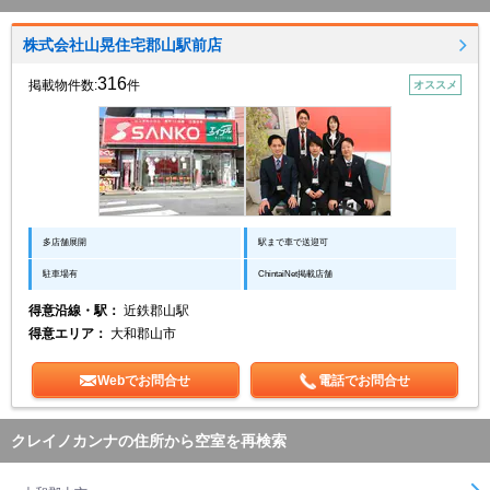
株式会社山晃住宅郡山駅前店
316
掲載物件数:
件
オススメ
多店舗展開
駅まで車で送迎可
駐車場有
ChintaiNet掲載店舗
得意沿線・駅：
近鉄郡山駅
得意エリア：
大和郡山市
Webでお問合せ
電話でお問合せ
クレイノカンナの住所から空室を再検索