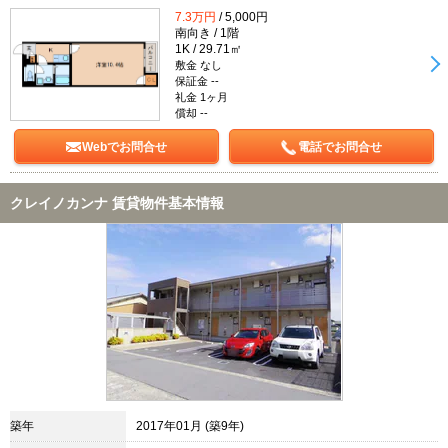
7.3万円
/ 5,000円
南向き / 1階
1K / 29.71㎡
敷金 なし
保証金 --
礼金 1ヶ月
償却 --
Webでお問合せ
電話でお問合せ
クレイノカンナ 賃貸物件基本情報
築年
2017年01月 (築9年)