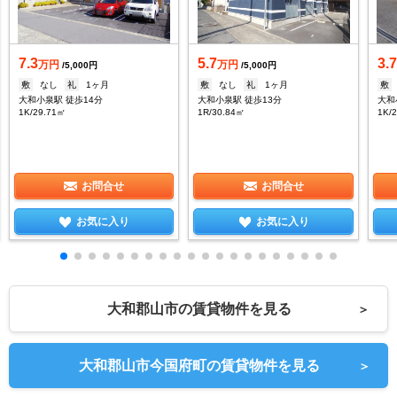
7.3
5.7
3.
万円
万円
/5,000円
/5,000円
敷
なし
礼
1ヶ月
敷
なし
礼
1ヶ月
敷
大和小泉駅 徒歩14分
大和小泉駅 徒歩13分
大和
1K/29.71㎡
1R/30.84㎡
1K/
お問合せ
お問合せ
お気に入り
お気に入り
大和郡山市の賃貸物件を見る
＞
大和郡山市今国府町の賃貸物件を見る
＞