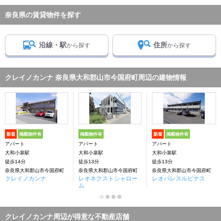
奈良県の賃貸物件を探す
沿線・駅
住所
から探す
から探す
クレイノカンナ 奈良県大和郡山市今国府町周辺の建物情報
新着
掲載物件有
掲載物件有
新着
掲載物件有
アパート
アパート
アパート
大和小泉駅
大和小泉駅
大和小泉駅
徒歩14分
徒歩13分
徒歩13分
奈良県大和郡山市今国府町
奈良県大和郡山市今国府町
奈良県大和郡山市今国府町
クレイノカンナ
レオネクストシャロー
レオパレスルピナス
ム
クレイノカンナ周辺が得意な不動産店舗