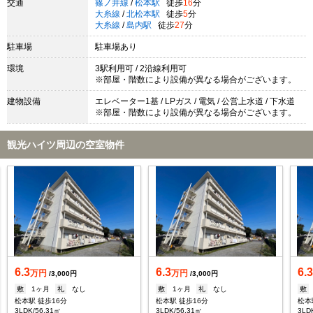
交通
篠ノ井線
/
松本駅
徒歩
16
分
大糸線
/
北松本駅
徒歩
5
分
大糸線
/
島内駅
徒歩
27
分
駐車場
駐車場あり
環境
3駅利用可 / 2沿線利用可
※部屋・階数により設備が異なる場合がございます。
建物設備
エレベーター1基 / LPガス / 電気 / 公営上水道 / 下水道
※部屋・階数により設備が異なる場合がございます。
観光ハイツ周辺の空室物件
6.3
6.3
6.
万円
万円
/3,000円
/3,000円
敷
1ヶ月
礼
なし
敷
1ヶ月
礼
なし
敷
松本駅 徒歩16分
松本駅 徒歩16分
松本
3LDK/56.31㎡
3LDK/56.31㎡
3LD