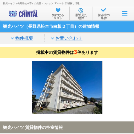
観光ハイツ（長野県松本市）の賃貸マンション･アパート･部屋探し情報
お部屋を探す
気になる
最近見た
保存中の
リスト
物件
条件
沿線・駅から
観光ハイツ（長野県松本市白板２丁目）の建物情報
住所から
物件概要
お問い合わせ
家賃相場から
3
掲載中の賃貸物件は
通勤通学時間から
件あります
物件特集から
不動産会社から
TOP
観光ハイツ 賃貸物件の空室情報