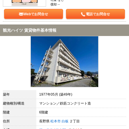
償却 --
Webでお問合せ
電話でお問合せ
観光ハイツ 賃貸物件基本情報
築年
1977年05月 (築49年)
建物種別/構造
マンション／鉄筋コンクリート造
階建
6階建
住所
長野県
松本市
白板
２丁目