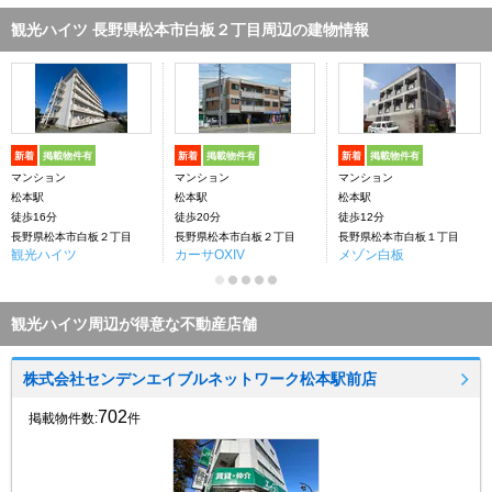
観光ハイツ 長野県松本市白板２丁目周辺の建物情報
新着
掲載物件有
新着
掲載物件有
新着
掲載物件有
マンション
マンション
マンション
松本駅
松本駅
松本駅
徒歩16分
徒歩20分
徒歩12分
長野県松本市白板２丁目
長野県松本市白板２丁目
長野県松本市白板１丁目
観光ハイツ
カーサOXIV
メゾン白板
観光ハイツ周辺が得意な不動産店舗
株式会社センデンエイブルネットワーク松本駅前店
702
掲載物件数:
件