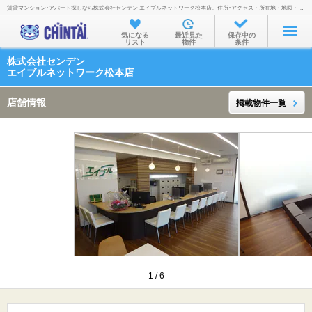
賃貸マンション･アパート探しなら株式会社センデン エイブルネットワーク松本店。住所･アクセス・所在地・地図・営業時間・定休日・電話番号などを掲載。
お部屋を探す
気になる
最近見た
保存中の
リスト
物件
条件
沿線・駅から
株式会社センデン
住所から
エイブルネットワーク松本店
家賃相場から
店舗情報
掲載物件一覧
通勤通学時間から
物件特集から
不動産会社から
TOP
1
/
6