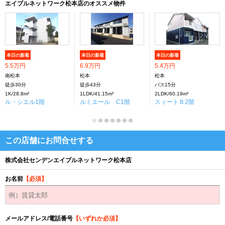
エイブルネットワーク松本店のオススメ物件
本日の新着
本日の新着
本日の新着
5.5万円
6.9万円
5.4万円
南松本
松本
松本
徒歩30分
徒歩43分
バス15分
1K/28.8m²
1LDK/41.15m²
2LDK/60.19m²
ル・シエル1階
ルミエール C1階
スィートＢ2階
この店舗にお問合せする
株式会社センデンエイブルネットワーク松本店
お名前
【必須】
メールアドレス/電話番号
【いずれか必須】