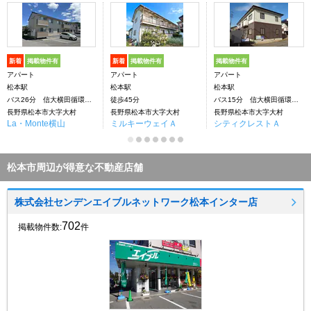
新着
掲載物件有
新着
掲載物件有
掲載物件有
アパート
アパート
アパート
松本駅
松本駅
松本駅
バス26分 信大横田循環線 南浅間下車：停歩5分
徒歩45分
バス15分 信大横田循環線 南浅間公民館前下車：停歩7分
長野県松本市大字大村
長野県松本市大字大村
長野県松本市大字大村
La・Monte横山
ミルキーウェイＡ
シティクレストＡ
松本市周辺が得意な不動産店舗
株式会社センデンエイブルネットワーク松本インター店
702
掲載物件数:
件