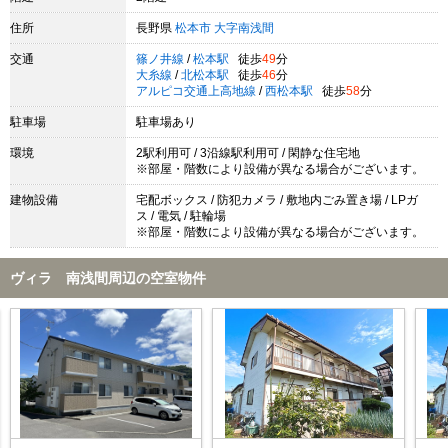
住所
長野県
松本市
大字南浅間
交通
篠ノ井線
/
松本駅
徒歩
49
分
大糸線
/
北松本駅
徒歩
46
分
アルピコ交通上高地線
/
西松本駅
徒歩
58
分
駐車場
駐車場あり
環境
2駅利用可 / 3沿線駅利用可 / 閑静な住宅地
※部屋・階数により設備が異なる場合がございます。
建物設備
宅配ボックス / 防犯カメラ / 敷地内ごみ置き場 / LPガ
ス / 電気 / 駐輪場
※部屋・階数により設備が異なる場合がございます。
ヴィラ 南浅間周辺の空室物件