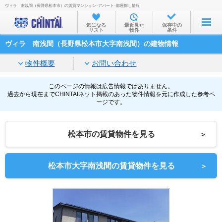
ヴィラ 南浅間（長野県松本市）の賃貸マンション･アパート･部屋探し情報
お部屋を探す
気になる
最近見た
保存中の
リスト
物件
条件
沿線・駅から
ヴィラ 南浅間（長野県松本市大字南浅間）の建物情報
住所から
物件概要
お問い合わせ
家賃相場から
通勤通学時間から
このページの情報は広告情報ではありません。
過去から現在までCHINTAIネット掲載のあった物件情報を元に作成した参考ペ
ージです。
物件特集から
不動産会社から
松本市の賃貸物件を見る
＞
TOP
松本市大字南浅間の賃貸物件を見る
＞