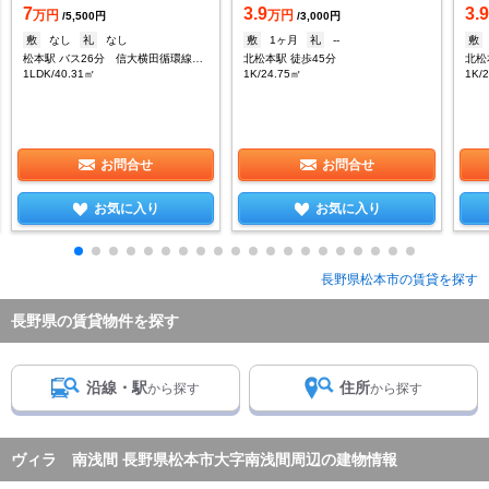
7
3.9
3.
万円
万円
/5,500円
/3,000円
敷
なし
礼
なし
敷
1ヶ月
礼
--
敷
松本駅 バス26分 信大横田循環線 南浅間下車：停歩5分
北松本駅 徒歩45分
北松
1LDK/40.31㎡
1K/24.75㎡
1K/
お問合せ
お問合せ
お気に入り
お気に入り
長野県松本市の賃貸を探す
長野県の賃貸物件を探す
沿線・駅
住所
から探す
から探す
ヴィラ 南浅間 長野県松本市大字南浅間周辺の建物情報