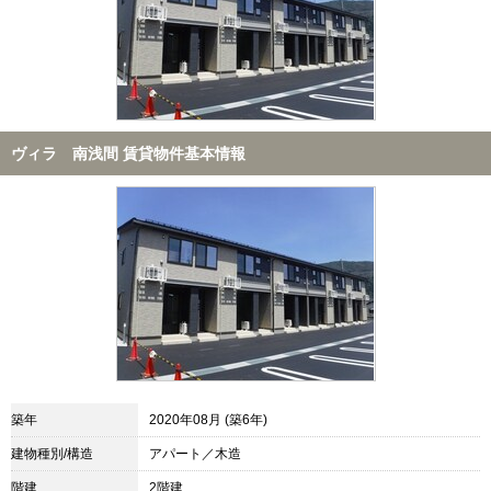
ヴィラ 南浅間 賃貸物件基本情報
築年
2020年08月 (築6年)
建物種別/構造
アパート／木造
階建
2階建