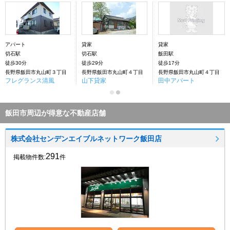
アパート
貸家
貸家
切石駅
切石駅
飯田駅
徒歩30分
徒歩29分
徒歩17分
長野県飯田市丸山町３丁目
長野県飯田市丸山町４丁目
長野県飯田市丸山町４丁目
フレグランス清風
山下貸家
田中アパート
飯田市周辺が得意な不動産店舗
株式会社センデンエイブルネットワーク飯田店
291
掲載物件数:
件