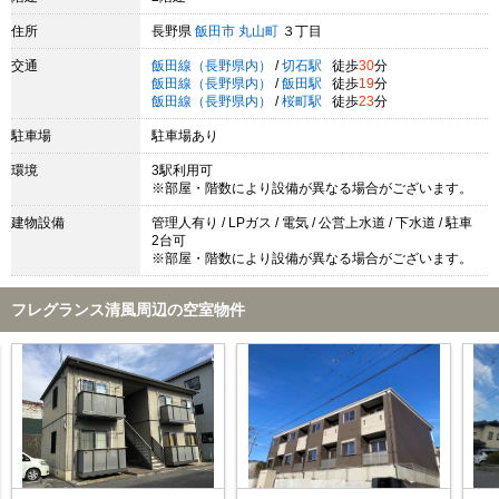
住所
長野県
飯田市
丸山町
３丁目
交通
飯田線（長野県内）
/
切石駅
徒歩
30
分
飯田線（長野県内）
/
飯田駅
徒歩
19
分
飯田線（長野県内）
/
桜町駅
徒歩
23
分
駐車場
駐車場あり
環境
3駅利用可
※部屋・階数により設備が異なる場合がございます。
建物設備
管理人有り / LPガス / 電気 / 公営上水道 / 下水道 / 駐車
2台可
※部屋・階数により設備が異なる場合がございます。
フレグランス清風周辺の空室物件