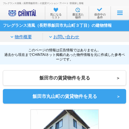
フレグランス清風（長野県飯田市）の賃貸マンション･アパート･部屋探し情報
お部屋を探す
気になる
最近見た
保存中の
リスト
物件
条件
沿線・駅から
フレグランス清風（長野県飯田市丸山町３丁目）の建物情報
住所から
物件概要
お問い合わせ
家賃相場から
通勤通学時間から
このページの情報は広告情報ではありません。
過去から現在までCHINTAIネット掲載のあった物件情報を元に作成した参考ペ
ージです。
物件特集から
不動産会社から
飯田市の賃貸物件を見る
＞
TOP
飯田市丸山町の賃貸物件を見る
＞