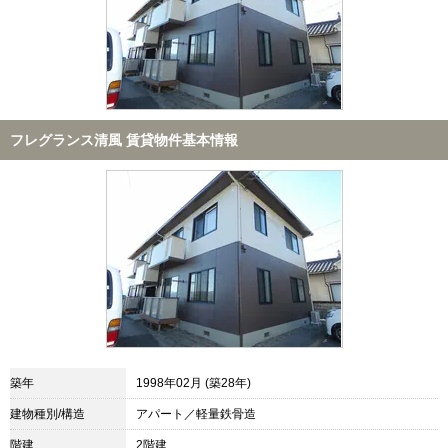
フレグランス清風 賃貸物件基本情報
築年
1998年02月 (築28年)
建物種別/構造
アパート／軽量鉄骨造
階建
2階建