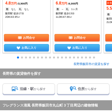
4.8
6.8
新
万円
万円
/3,900円
/4,000円
5.
敷
なし
礼
なし
敷
--
礼
1ヶ月
飯田駅 徒歩17分
飯田駅 徒歩13分
敷
2DK/43.95㎡
1LDK/47.66㎡
飯田
2LD
お問合せ
お問合せ
お気に入り
お気に入り
長野県飯田市の賃貸を探す
長野県の賃貸物件を探す
沿線・駅
住所
から探す
から探す
フレグランス清風 長野県飯田市丸山町３丁目周辺の建物情報