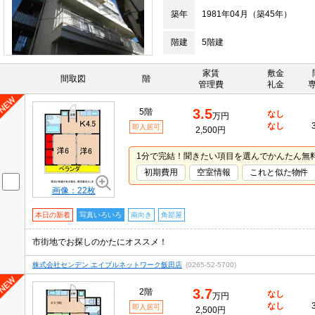
築年
1981年04月（築45年）
階建
5階建
家賃
敷金
間取図
階
管理費
礼金
3.5
5階
なし
万円
なし
即入居可
2,500円
1分で完結！聞きたい項目を選んでかんたん無
初期費用
空室情報
これと似た物件
画像：22枚
本日の新着
写真いろいろ
南向き
角部屋
市街地でお探しのかたにオススメ！
株式会社センデン エイブルネットワーク飯田店
(0265-52-5700)
3.7
2階
なし
万円
なし
即入居可
2,500円