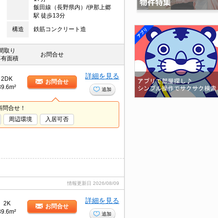
飯田線（長野県内）/伊那上郷
駅 徒歩13分
構造
鉄筋コンクリート造
間取り
お問合せ
専有面積
詳細を見る
2DK
お問合せ
39.6m²
追加
料問合せ！
周辺環境
入居可否
情報更新日
2026/08/09
詳細を見る
2K
お問合せ
39.6m²
追加