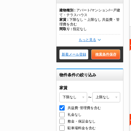
建物種別
アパート/マンション/一戸建
て・テラスハウス
家賃
下限なし ~ 上限なし 共益費・管
理費を含む
間取り
指定なし
もっと見る
新着メール登録
検索条件保存
物件条件の絞り込み
家賃
〜
共益費･管理費を含む
礼金なし
敷金・保証金なし
駐車場料金を含む