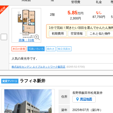
間取図
階
管理費
礼金
5.85
なし
万円
2階
87,750円
5
2,300円
1分で完結！聞きたい項目を選んでかんたん無
初期費用
空室情報
これと似た物件
画像：31枚
本日の新着
写真いろいろ
南向き
独立洗面台
人気の座光寺です。
株式会社センデン エイブルネットワーク飯田店
(0265-52-5700)
ラフィネ新井
賃貸アパート
長野県飯田市松尾新井
住所
周辺地図
築年
2025年07月（築1年）