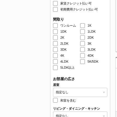
家賃クレジット払い可
初期費用クレジット払い可
間取り
ワンルーム
1K
1DK
1LDK
2K
2DK
2LDK
3K
3DK
3LDK
4K
4DK
4LDK
5K/5DK
5LDK以上
お部屋の広さ
居室
和室を含む
リビング・ダイニング・キッチン