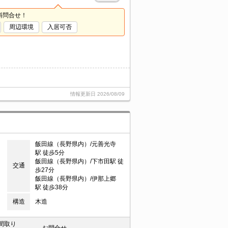
料問合せ！
周辺環境
入居可否
情報更新日
2026/08/09
飯田線（長野県内）/元善光寺
駅 徒歩5分
飯田線（長野県内）/下市田駅 徒
交通
歩27分
飯田線（長野県内）/伊那上郷
駅 徒歩38分
構造
木造
間取り