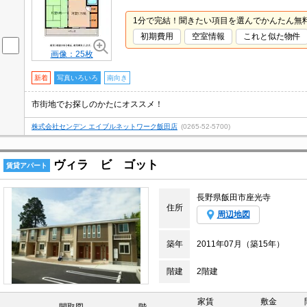
1分で完結！聞きたい項目を選んでかんたん無
初期費用
空室情報
これと似た物件
画像：25枚
新着
写真いろいろ
南向き
市街地でお探しのかたにオススメ！
株式会社センデン エイブルネットワーク飯田店
(0265-52-5700)
ヴィラ ビ ゴット
賃貸アパート
長野県飯田市座光寺
住所
周辺地図
築年
2011年07月（築15年）
階建
2階建
家賃
敷金