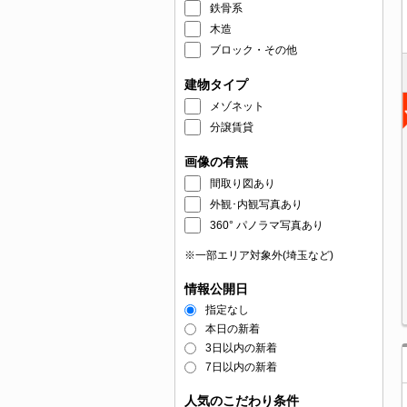
鉄骨系
木造
ブロック・その他
建物タイプ
メゾネット
分譲賃貸
画像の有無
間取り図あり
外観･内観写真あり
360° パノラマ写真あり
※一部エリア対象外(埼玉など)
情報公開日
指定なし
本日の新着
3日以内の新着
7日以内の新着
人気のこだわり条件