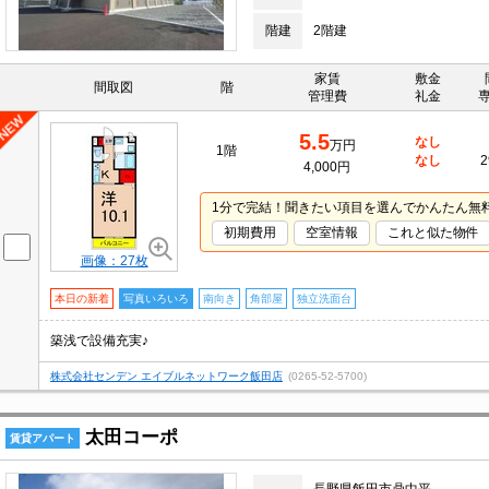
階建
2階建
家賃
敷金
間取図
階
管理費
礼金
5.5
なし
万円
1階
なし
2
4,000円
1分で完結！聞きたい項目を選んでかんたん無
初期費用
空室情報
これと似た物件
画像：27枚
本日の新着
写真いろいろ
南向き
角部屋
独立洗面台
築浅で設備充実♪
株式会社センデン エイブルネットワーク飯田店
(0265-52-5700)
太田コーポ
賃貸アパート