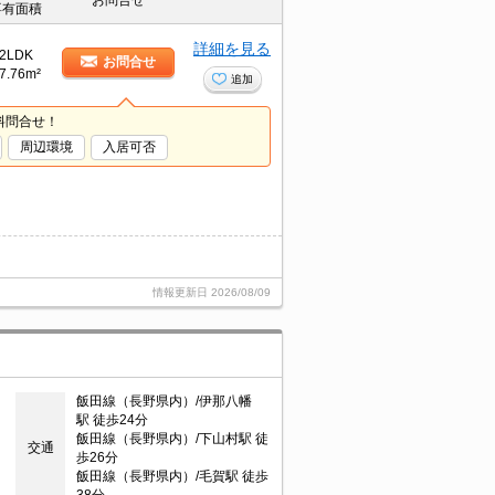
お問合せ
専有面積
詳細を見る
2LDK
お問合せ
7.76m²
追加
料問合せ！
周辺環境
入居可否
情報更新日
2026/08/09
飯田線（長野県内）/伊那八幡
駅 徒歩24分
飯田線（長野県内）/下山村駅 徒
交通
歩26分
飯田線（長野県内）/毛賀駅 徒歩