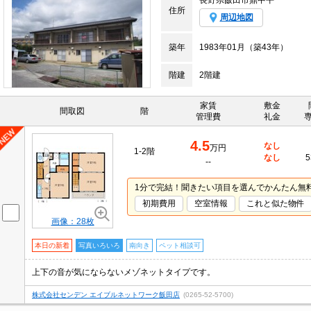
長野県飯田市鼎中平
住所
周辺地図
築年
1983年01月（築43年）
階建
2階建
家賃
敷金
間取図
階
管理費
礼金
4.5
なし
万円
1-2階
なし
5
--
1分で完結！聞きたい項目を選んでかんたん無
初期費用
空室情報
これと似た物件
画像：28枚
本日の新着
写真いろいろ
南向き
ペット相談可
上下の音が気にならないメゾネットタイプです。
株式会社センデン エイブルネットワーク飯田店
(0265-52-5700)