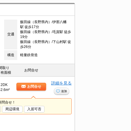
飯田線（長野県内）/伊那八幡
駅 徒歩17分
飯田線（長野県内）/毛賀駅 徒歩
交通
19分
飯田線（長野県内）/下山村駅 徒
歩26分
構造
軽量鉄骨造
間取り
お問合せ
専有面積
詳細を見る
2DK
お問合せ
42.6m²
追加
料問合せ！
周辺環境
入居可否