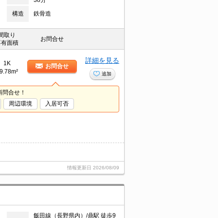
38分
構造
鉄骨造
間取り
お問合せ
専有面積
詳細を見る
1K
お問合せ
9.78m²
追加
料問合せ！
周辺環境
入居可否
情報更新日
2026/08/09
飯田線（長野県内）/鼎駅 徒歩9