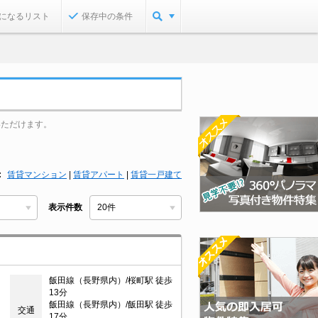
になるリスト
保存中の条件
いただけます。
賃貸マンション
|
賃貸アパート
|
賃貸一戸建て
表示件数
飯田線（長野県内）/桜町駅 徒歩
13分
飯田線（長野県内）/飯田駅 徒歩
交通
17分