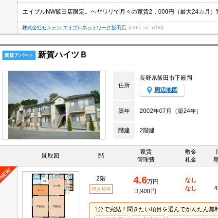
エイブルNW飯田店限定。ヘヤワリで月々の家賃2，000円（最大24カ月）
株式会社センデン エイブルネットワーク飯田店
(0265-52-5700)
新賀ハイツＢ
賃貸アパート
長野県飯田市下殿岡
住所
周辺地図
築年
2002年07月（築24年）
階建
2階建
家賃
敷金
間取図
階
管理費
礼金
4.6
2階
なし
万円
なし
4
即入居可
3,900円
1分で完結！聞きたい項目を選んでかんたん無