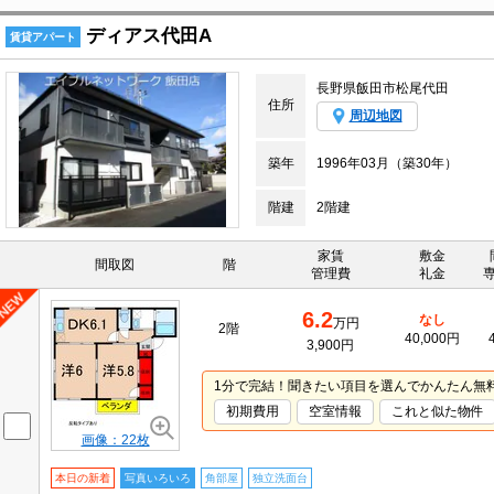
ディアス代田A
賃貸アパート
長野県飯田市松尾代田
住所
周辺地図
築年
1996年03月（築30年）
階建
2階建
家賃
敷金
間取図
階
管理費
礼金
6.2
なし
万円
2階
40,000円
3,900円
1分で完結！聞きたい項目を選んでかんたん無
初期費用
空室情報
これと似た物件
画像：22枚
本日の新着
写真いろいろ
角部屋
独立洗面台