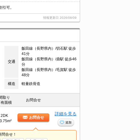
割引可。
情報更新日
2026/08/09
飯田線（長野県内）/切石駅 徒歩
41分
飯田線（長野県内）/鼎駅 徒歩46
交通
分
飯田線（長野県内）/毛賀駅 徒歩
48分
構造
軽量鉄骨造
間取り
お問合せ
専有面積
詳細を見る
2DK
お問合せ
3.75m²
追加
料問合せ！