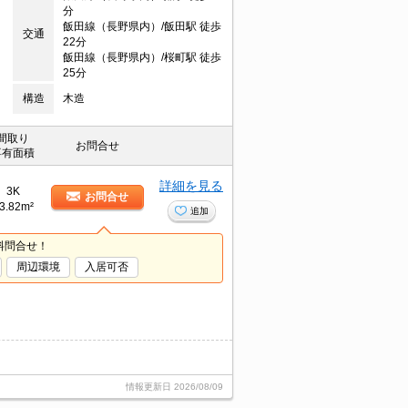
分
飯田線（長野県内）/飯田駅 徒歩
交通
22分
飯田線（長野県内）/桜町駅 徒歩
25分
構造
木造
間取り
お問合せ
専有面積
詳細を見る
3K
お問合せ
3.82m²
追加
料問合せ！
周辺環境
入居可否
情報更新日
2026/08/09