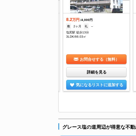
.5
8.2
万円
万円
/4,000円
/4,000円
1ヶ月
礼
1ヶ月
敷
2ヶ月
礼
--
尻駅 徒歩19分
塩尻駅 徒歩13分
DK/50.39㎡
3LDK/66.03㎡
お問合せする（無料）
お問合せする（無料）
詳細を見る
詳細を見る
気になるリストに追加する
気になるリストに追加する
グレース塩の道周辺が得意な不動