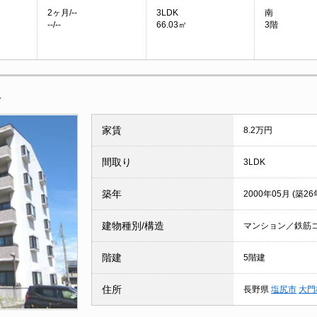
2ヶ月/--
3LDK
南
--/--
66.03㎡
3階
報
家賃
8.2万円
間取り
3LDK
築年
2000年05月 (築26
建物種別/構造
マンション／鉄筋
階建
5階建
住所
長野県
塩尻市
大門