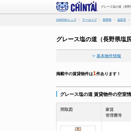
グレース塩の道（長野
CHINTAIトップ
アーカイブ
長野県
塩尻市
グレース塩の道（長野県塩
基本物件情報
1
掲載中の賃貸物件は
件あります！
グレース塩の道 賃貸物件の空室
間取図
家賃
管理費等