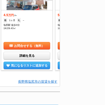
4.5
5.6
万円
万円
/--
/2,000円
敷
1ヶ月
礼
--
敷
--
礼
--
塩尻駅 徒歩3分
塩尻駅 徒歩12分
1K/29.43㎡
1LDK/48.6㎡
お問合せする（無料）
お問合せする（無料）
詳細を見る
詳細を見る
気になるリストに追加する
気になるリストに追加する
長野県塩尻市の賃貸を探す