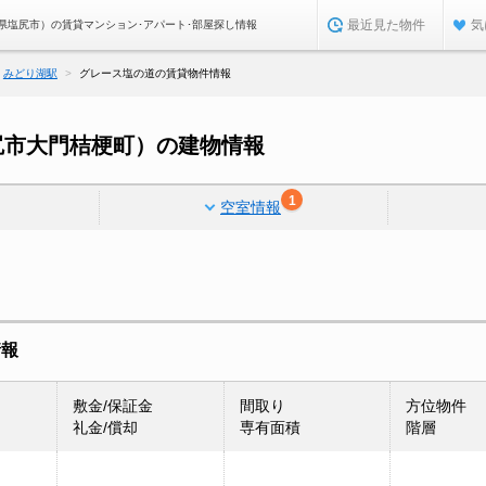
最近見た物件
気
県塩尻市）の賃貸マンション･アパート･部屋探し情報
みどり湖駅
グレース塩の道の賃貸物件情報
尻市大門桔梗町）の建物情報
1
空室情報
情報
敷金/保証金
間取り
方位物件
礼金/償却
専有面積
階層