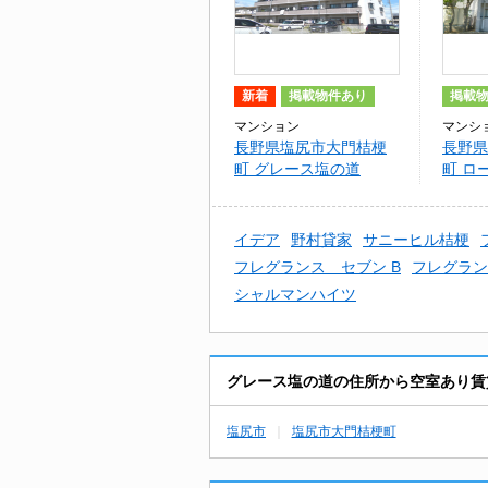
新着
掲載物件あり
掲載
マンション
マンシ
長野県塩尻市大門桔梗
長野県
町 グレース塩の道
町 ロ
イデア
野村貸家
サニーヒル桔梗
フレグランス セブン B
フレグラン
シャルマンハイツ
グレース塩の道の住所から空室あり賃
塩尻市
塩尻市大門桔梗町