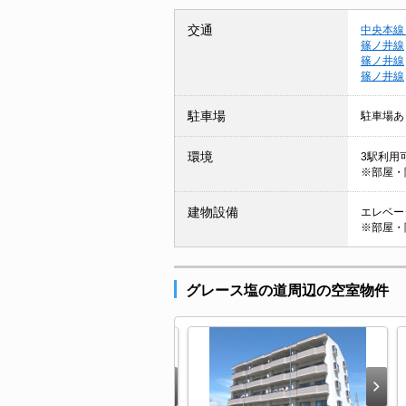
交通
中央本線
篠ノ井線
篠ノ井線
篠ノ井線
駐車場
駐車場あ
環境
3駅利用可
※部屋・
建物設備
エレベータ
※部屋・
グレース塩の道周辺の空室物件