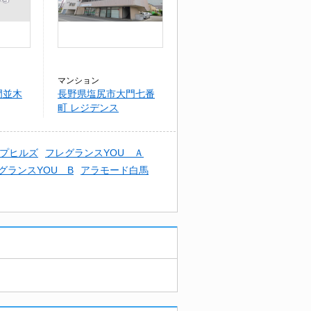
マンション
門並木
長野県塩尻市大門七番
町 レジデンス
YAMAKICHI I
プヒルズ
フレグランスYOU Ａ
グランスYOU B
アラモード白馬