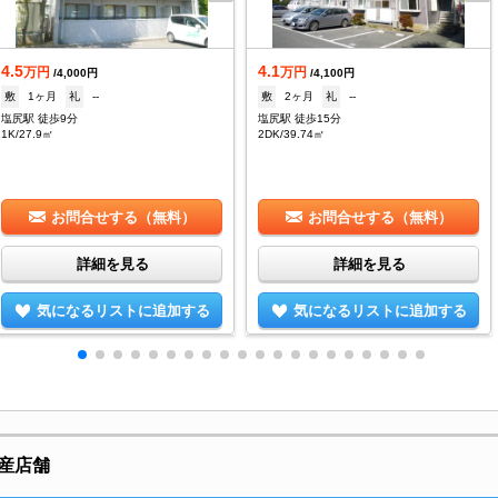
4.5
4.1
万円
万円
/4,000円
/4,100円
敷
1ヶ月
礼
--
敷
2ヶ月
礼
--
塩尻駅 徒歩9分
塩尻駅 徒歩15分
1K/27.9㎡
2DK/39.74㎡
お問合せする（無料）
お問合せする（無料）
詳細を見る
詳細を見る
気になるリストに追加する
気になるリストに追加する
産店舗