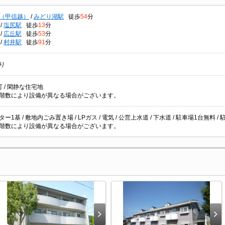
（甲信越）
/
みどり湖駅
徒歩
54
分
/
塩尻駅
徒歩
13
分
/
広丘駅
徒歩
53
分
/
村井駅
徒歩
91
分
り
 / 閑静な住宅地
階数により設備が異なる場合がございます。
ー1基 / 敷地内ごみ置き場 / LPガス / 電気 / 公営上水道 / 下水道 / 駐車場1台無料 /
階数により設備が異なる場合がございます。