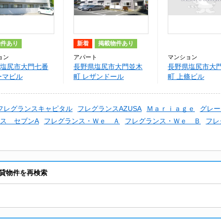
物件あり
新着
掲載物件あり
ョン
アパート
マンション
塩尻市大門七番
長野県塩尻市大門並木
長野県塩尻市大
ーマビル
町 レザンドール
町 上條ビル
フレグランスキャピタル
フレグランスAZUSA
Ｍａｒｉａｇｅ
グレー
ス セブンA
フレグランス・Ｗｅ Ａ
フレグランス・Ｗｅ Ｂ
フレ
貸物件を再検索