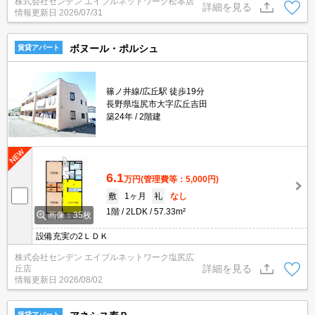
株式会社センデン エイブルネットワーク松本店
詳細を見る
情報更新日
2026/07/31
ボヌール・ポルシュ
賃貸アパート
篠ノ井線/広丘駅 徒歩19分
長野県塩尻市大字広丘吉田
築24年
2階建
6.1
万円
(管理費等：5,000円)
敷
1ヶ月
礼
なし
1階
2LDK
57.33m²
画像：35枚
設備充実の2ＬＤＫ
株式会社センデン エイブルネットワーク塩尻広
詳細を見る
丘店
情報更新日
2026/08/02
賃貸アパート