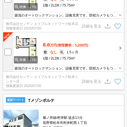
1階
2LDK
75.75m²
画像：19枚
築浅のオートロックマンション。設備充実です。防犯カメラもつい
てます。
株式会社センデン エイブルネットワーク松本店
詳細を見る
情報更新日
2026/07/30
8.6
万円
(管理費等：5,200円)
敷
なし
礼
1.5ヶ月
1階
2LDK
75.75m²
画像：19枚
築浅のオートロックマンション。設備充実です。防犯カメラもつい
てます。
株式会社センデン エイブルネットワーク松本イ
詳細を見る
ンター店
情報更新日
2026/07/30
Tメゾンポルテ
賃貸アパート
篠ノ井線/村井駅 徒歩11分
長野県松本市村井町西１丁目