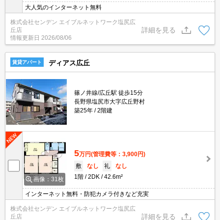
大人気のインターネット無料
株式会社センデン エイブルネットワーク塩尻広
詳細を見る
丘店
情報更新日
2026/08/06
ディアス広丘
賃貸アパート
篠ノ井線/広丘駅 徒歩15分
長野県塩尻市大字広丘野村
築25年
2階建
5
万円
(管理費等：3,900円)
敷
なし
礼
なし
1階
2DK
42.6m²
画像：31枚
インターネット無料・防犯カメラ付きなど充実
株式会社センデン エイブルネットワーク塩尻広
詳細を見る
丘店