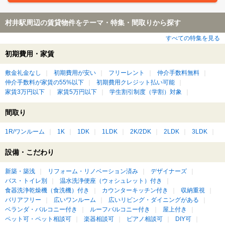
村井駅周辺の賃貸物件をテーマ・特集・間取りから探す
すべての特集を見る
初期費用・家賃
敷金礼金なし
初期費用が安い
フリーレント
仲介手数料無料
仲介手数料が家賃の55%以下
初期費用クレジット払い可能
家賃3万円以下
家賃5万円以下
学生割引制度（学割）対象
間取り
1R/ワンルーム
1K
1DK
1LDK
2K/2DK
2LDK
3LDK
設備・こだわり
新築・築浅
リフォーム・リノベーション済み
デザイナーズ
バス・トイレ別
温水洗浄便座（ウォシュレット）付き
食器洗浄乾燥機（食洗機）付き
カウンターキッチン付き
収納重視
バリアフリー
広いワンルーム
広いリビング・ダイニングがある
ベランダ・バルコニー付き
ルーフバルコニー付き
屋上付き
ペット可・ペット相談可
楽器相談可
ピアノ相談可
DIY可