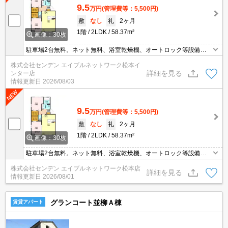
9.5
万円
(管理費等：5,500円)
敷
なし
礼
2ヶ月
1階
2LDK
58.37m²
画像：30枚
駐車場2台無料。ネット無料、浴室乾燥機、オートロック等設備充
実！
株式会社センデン エイブルネットワーク松本イ
詳細を見る
ンター店
情報更新日
2026/08/03
9.5
万円
(管理費等：5,500円)
敷
なし
礼
2ヶ月
1階
2LDK
58.37m²
画像：30枚
駐車場2台無料。ネット無料、浴室乾燥機、オートロック等設備充
実！
株式会社センデン エイブルネットワーク松本店
詳細を見る
情報更新日
2026/08/01
グランコート並柳Ａ棟
賃貸アパート