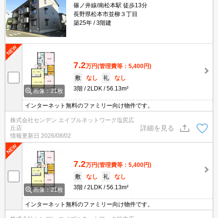
篠ノ井線/南松本駅 徒歩13分
長野県松本市並柳３丁目
築25年
3階建
7.2
万円
(管理費等：5,400円)
敷
なし
礼
なし
3階
2LDK
56.13m²
画像：21枚
インターネット無料のファミリー向け物件です。
株式会社センデン エイブルネットワーク塩尻広
詳細を見る
丘店
情報更新日
2026/08/02
7.2
万円
(管理費等：5,400円)
敷
なし
礼
なし
3階
2LDK
56.13m²
画像：21枚
インターネット無料のファミリー向け物件です。