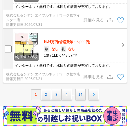
インターネット無料です。水回りの設備が充実しております。
株式会社センデン エイブルネットワーク松本イ
詳細を見る
ンター店
情報更新日
2026/07/31
6.9
万円
(管理費等：5,000円)
敷
なし
礼
なし
1階
1LDK
48.57m²
画像：28枚
インターネット無料です。水回りの設備が充実しております。
株式会社センデン エイブルネットワーク松本店
詳細を見る
情報更新日
2026/07/31
1
2
3
4
14
…