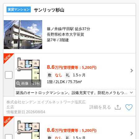
サンリッツ杉山
賃貸マンション
篠ノ井線/平田駅 徒歩37分
長野県松本市大字笹賀
築7年
3階建
8.6
万円
(管理費等：5,200円)
敷
なし
礼
1.5ヶ月
1階
2LDK
75.75m²
画像：19枚
築浅のオートロックマンション。設備充実です。防犯カメラもつい
てます。
株式会社センデン エイブルネットワーク塩尻広
詳細を見る
丘店
情報更新日
2026/08/04
8.6
万円
(管理費等：5,200円)
敷
なし
礼
1.5ヶ月