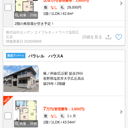
万円
(管理費等：3,900円)
敷
なし
礼
28,000円
1階
1LDK
42.6m²
画像：20枚
2階の角部屋が空き予定！
株式会社センデン エイブルネットワーク塩尻広
詳細を見る
丘店
情報更新日
2026/08/06
パラレル ハウスA
賃貸アパート
篠ノ井線/広丘駅 徒歩29分
長野県塩尻市大字広丘高出
築29年
2階建
7
万円
(管理費等：3,900円)
敷
なし
礼
1ヶ月
1階
1LDK
43.54m²
画像：36枚