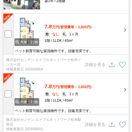
築1年
2階建
7.8
万円
(管理費等：3,900円)
敷
なし
礼
1ヶ月
1階
1LDK
45m²
画像：22枚
ペット飼育可能な築浅物件です。設備充実です。
株式会社センデン エイブルネットワーク松本イ
詳細を見る
ンター店
情報更新日
2026/08/04
7.8
万円
(管理費等：3,900円)
敷
なし
礼
1ヶ月
1階
1LDK
45m²
画像：22枚
ペット飼育可能な築浅物件です。設備充実です。
株式会社センデン エイブルネットワーク松本駅
詳細を見る
前店
情報更新日
2026/08/03