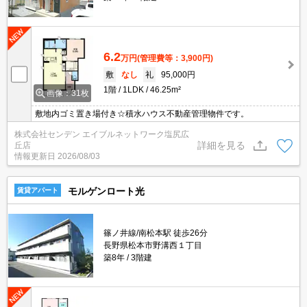
6.2
万円
(管理費等：3,900円)
敷
なし
礼
95,000円
1階
1LDK
46.25m²
画像：31枚
敷地内ゴミ置き場付き☆積水ハウス不動産管理物件です。
株式会社センデン エイブルネットワーク塩尻広
詳細を見る
丘店
情報更新日
2026/08/03
モルゲンロート光
賃貸アパート
篠ノ井線/南松本駅 徒歩26分
長野県松本市野溝西１丁目
築8年
3階建