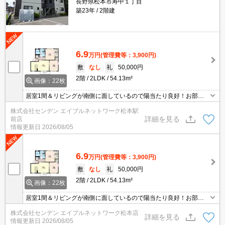
長野県松本市寿中１丁目
築23年
2階建
6.9
万円
(管理費等：3,900円)
敷
なし
礼
50,000円
2階
2LDK
54.13m²
画像：22枚
居室1間＆リビングが南側に面しているので陽当たり良好！お部屋
が明るいです♪
株式会社センデン エイブルネットワーク松本駅
詳細を見る
前店
情報更新日
2026/08/05
6.9
万円
(管理費等：3,900円)
敷
なし
礼
50,000円
2階
2LDK
54.13m²
画像：22枚
居室1間＆リビングが南側に面しているので陽当たり良好！お部屋
が明るいです♪
株式会社センデン エイブルネットワーク松本店
詳細を見る
情報更新日
2026/08/05