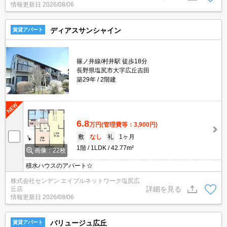
情報更新日
2026/08/06
ディアスサンシャイン
賃貸アパート
篠ノ井線/村井駅 徒歩18分
長野県塩尻市大字広丘吉田
築29年
2階建
6.8
万円
(管理費等：3,900円)
敷
なし
礼
1ヶ月
1階
1LDK
42.77m²
画像：22枚
積水ハウスのアパート☆
株式会社センデン エイブルネットワーク塩尻広
詳細を見る
丘店
情報更新日
2026/08/06
バリュージュ広丘
賃貸アパート