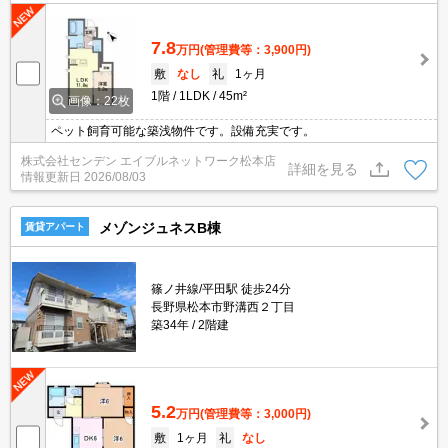
7.8
万円
(管理費等：3,900円)
敷
なし
礼
1ヶ月
1階
1LDK
45m²
画像：22枚
ペット飼育可能な築浅物件です。設備充実です。
株式会社センデン エイブルネットワーク松本店
詳細を見る
情報更新日
2026/08/03
メゾンジュネスB棟
賃貸アパート
篠ノ井線/平田駅 徒歩24分
長野県松本市野溝西２丁目
築34年
2階建
5.2
万円
(管理費等：3,000円)
敷
1ヶ月
礼
なし