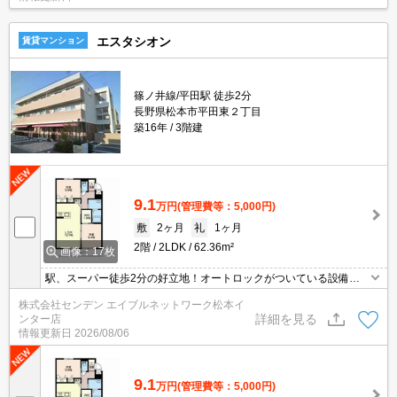
エスタシオン
賃貸マンション
篠ノ井線/平田駅 徒歩2分
長野県松本市平田東２丁目
築16年
3階建
9.1
万円
(管理費等：5,000円)
敷
2ヶ月
礼
1ヶ月
2階
2LDK
62.36m²
画像：17枚
駅、スーパー徒歩2分の好立地！オートロックがついている設備充
実のマンション。
株式会社センデン エイブルネットワーク松本イ
詳細を見る
ンター店
情報更新日
2026/08/06
9.1
万円
(管理費等：5,000円)