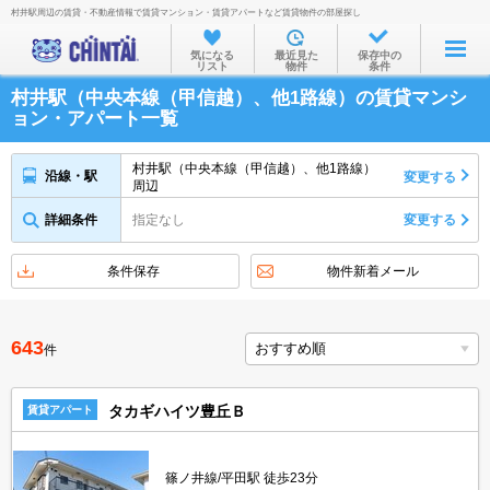
村井駅周辺の賃貸・不動産情報で賃貸マンション・賃貸アパートなど賃貸物件の部屋探し
お部屋を探す
気になる
最近見た
保存中の
リスト
物件
条件
沿線・駅から
村井駅（中央本線（甲信越）、他1路線）の賃貸マンシ
住所から
ョン・アパート一覧
家賃相場から
村井駅（中央本線（甲信越）、他1路線）
沿線・駅
変更する
周辺
通勤通学時間から
詳細条件
指定なし
変更する
物件特集から
不動産会社から
条件保存
物件新着メール
TOP
643
件
タカギハイツ豊丘Ｂ
賃貸アパート
篠ノ井線/平田駅 徒歩23分