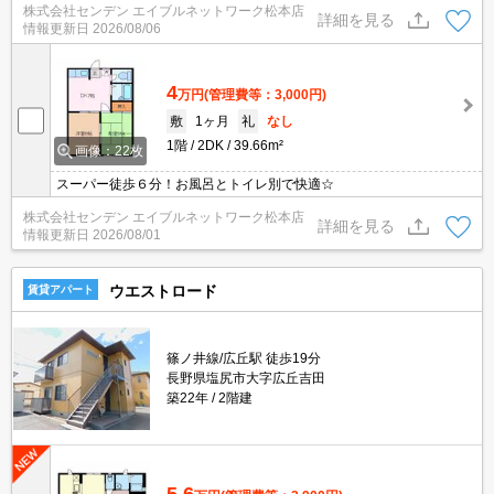
株式会社センデン エイブルネットワーク松本店
詳細を見る
情報更新日
2026/08/06
4
万円
(管理費等：3,000円)
敷
1ヶ月
礼
なし
1階
2DK
39.66m²
画像：22枚
スーパー徒歩６分！お風呂とトイレ別で快適☆
株式会社センデン エイブルネットワーク松本店
詳細を見る
情報更新日
2026/08/01
ウエストロード
賃貸アパート
篠ノ井線/広丘駅 徒歩19分
長野県塩尻市大字広丘吉田
築22年
2階建
5.6