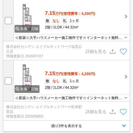
7.15
万円
(管理費等：4,200円)
敷
なし
礼
1ヶ月
2階
1LDK
44.32m²
画像：22枚
☆新築☆大手ハウスメーカー施工物件です☆インターネット無料で
す☆都市ガス！
株式会社センデン エイブルネットワーク塩尻広
詳細を見る
丘店
情報更新日
2026/07/27
7.15
万円
(管理費等：4,200円)
敷
なし
礼
1ヶ月
2階
1LDK
44.32m²
画像：22枚
☆新築☆大手ハウスメーカー施工物件です☆インターネット無料で
す☆都市ガス！
株式会社センデン エイブルネットワーク松本駅
詳細を見る
前店
情報更新日
2026/08/03
残り3件を表示する