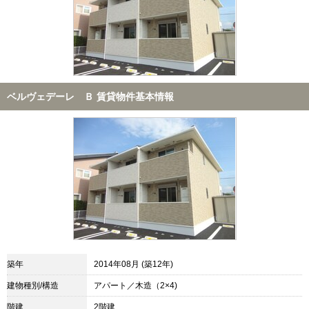
ベルヴェデーレ Ｂ 賃貸物件基本情報
築年
2014年08月 (築12年)
建物種別/構造
アパート／木造（2×4)
階建
2階建