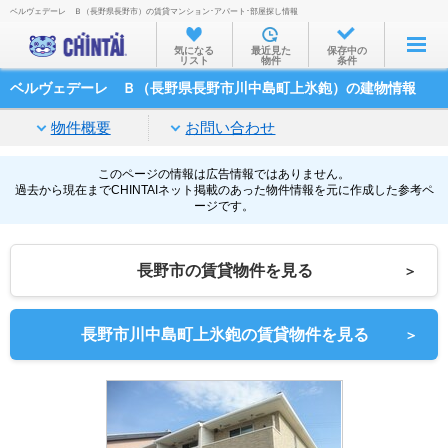
ベルヴェデーレ Ｂ（長野県長野市）の賃貸マンション･アパート･部屋探し情報
お部屋を探す
気になる
最近見た
保存中の
リスト
物件
条件
沿線・駅から
ベルヴェデーレ Ｂ（長野県長野市川中島町上氷鉋）の建物情報
住所から
物件概要
お問い合わせ
家賃相場から
通勤通学時間から
このページの情報は広告情報ではありません。
過去から現在までCHINTAIネット掲載のあった物件情報を元に作成した参考ペ
ージです。
物件特集から
不動産会社から
長野市の賃貸物件を見る
＞
TOP
長野市川中島町上氷鉋の賃貸物件を見る
＞