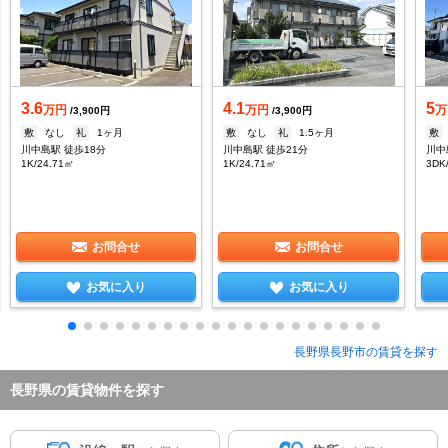
3.6
4.1
5
万円
万円
万
/3,900円
/3,900円
敷
なし
礼
1ヶ月
敷
なし
礼
1.5ヶ月
敷
川中島駅 徒歩18分
川中島駅 徒歩21分
川中
1K/24.71㎡
1K/24.71㎡
3DK
お問合せ
お問合せ
お気に入り
お気に入り
長野県長野市の賃貸を探す
長野県の賃貸物件を探す