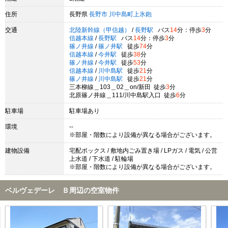
住所
長野県
長野市
川中島町上氷鉋
交通
北陸新幹線（甲信越）
/
長野駅
バス
14
分：停歩
3
分
信越本線
/
長野駅
バス
14
分：停歩
3
分
篠ノ井線
/
篠ノ井駅
徒歩
74
分
信越本線
/
今井駅
徒歩
38
分
篠ノ井線
/
今井駅
徒歩
53
分
信越本線
/
川中島駅
徒歩
21
分
篠ノ井線
/
川中島駅
徒歩
21
分
三本柳線＿103＿02＿on/新田 徒歩
3
分
北原篠ノ井線＿111/川中島駅入口 徒歩
6
分
駐車場
駐車場あり
環境
--
※部屋・階数により設備が異なる場合がございます。
建物設備
宅配ボックス / 敷地内ごみ置き場 / LPガス / 電気 / 公営
上水道 / 下水道 / 駐輪場
※部屋・階数により設備が異なる場合がございます。
ベルヴェデーレ Ｂ周辺の空室物件