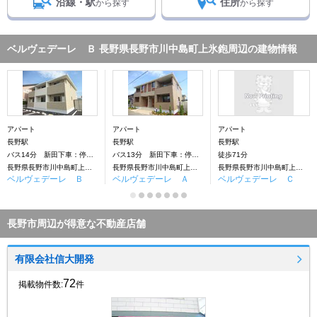
沿線・駅
住所
から探す
から探す
ベルヴェデーレ Ｂ 長野県長野市川中島町上氷鉋周辺の建物情報
アパート
アパート
アパート
長野駅
長野駅
長野駅
バス14分 新田下車：停歩3分
バス13分 新田下車：停歩3分
徒歩71分
長野県長野市川中島町上氷鉋
長野県長野市川中島町上氷鉋
長野県長野市川中島町上氷鉋
ベルヴェデーレ Ｂ
ベルヴェデーレ Ａ
ベルヴェデーレ Ｃ
長野市周辺が得意な不動産店舗
有限会社信大開発
72
掲載物件数:
件