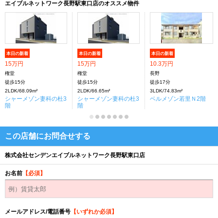
エイブルネットワーク長野駅東口店のオススメ物件
本日の新着
本日の新着
本日の新着
15万円
15万円
10.3万円
権堂
権堂
長野
徒歩15分
徒歩15分
徒歩17分
2LDK/68.09m²
2LDK/66.65m²
3LDK/74.83m²
シャーメゾン妻科の杜3
シャーメゾン妻科の杜3
ベルメゾン若里Ｎ2階
階
階
この店舗にお問合せする
株式会社センデンエイブルネットワーク長野駅東口店
お名前
【必須】
メールアドレス/電話番号
【いずれか必須】