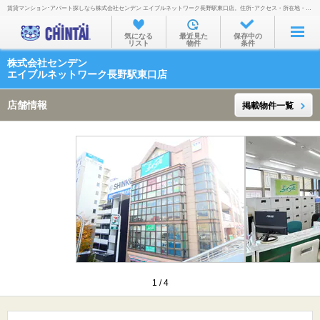
賃貸マンション･アパート探しなら株式会社センデン エイブルネットワーク長野駅東口店。住所･アクセス・所在地・地図・営業時間・定休日・電話番号などを掲載。
お部屋を探す
気になる
最近見た
保存中の
リスト
物件
条件
沿線・駅から
株式会社センデン
住所から
エイブルネットワーク長野駅東口店
家賃相場から
店舗情報
掲載物件一覧
通勤通学時間から
物件特集から
不動産会社から
TOP
1
/
4