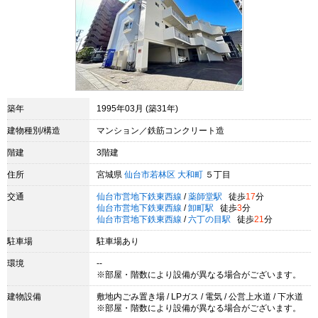
築年
1995年03月 (築31年)
建物種別/構造
マンション／鉄筋コンクリート造
階建
3階建
住所
宮城県
仙台市若林区
大和町
５丁目
交通
仙台市営地下鉄東西線
/
薬師堂駅
徒歩
17
分
仙台市営地下鉄東西線
/
卸町駅
徒歩
3
分
仙台市営地下鉄東西線
/
六丁の目駅
徒歩
21
分
駐車場
駐車場あり
環境
--
※部屋・階数により設備が異なる場合がございます。
建物設備
敷地内ごみ置き場 / LPガス / 電気 / 公営上水道 / 下水道
※部屋・階数により設備が異なる場合がございます。