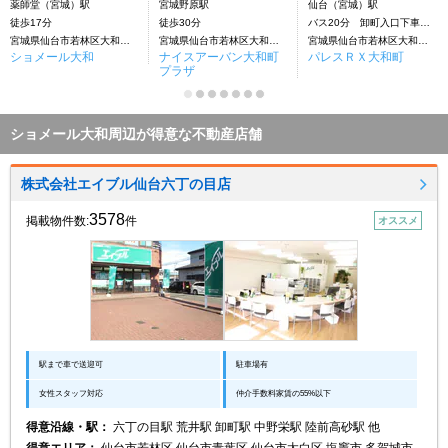
薬師堂（宮城）駅
宮城野原駅
仙台（宮城）駅
徒歩17分
徒歩30分
バス20分 卸町入口下車：停歩4分
宮城県仙台市若林区大和町５丁目
宮城県仙台市若林区大和町５丁目
宮城県仙台市若林区大和町５丁目
ショメール大和
ナイスアーバン大和町
パレスＲＸ大和町
プラザ
ショメール大和周辺が得意な不動産店舗
株式会社エイブル仙台六丁の目店
3578
掲載物件数:
件
オススメ
駅まで車で送迎可
駐車場有
女性スタッフ対応
仲介手数料家賃の55%以下
得意沿線・駅：
六丁の目駅 荒井駅 卸町駅 中野栄駅 陸前高砂駅 他