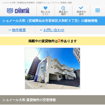
ショメール大和（宮城県仙台市若林区）の賃貸マンション･アパート･部屋探し情報
お部屋を探す
気になる
最近見た
保存中の
リスト
物件
条件
沿線・駅から
ショメール大和（宮城県仙台市若林区大和町５丁目）の建物情報
住所から
物件概要
お問い合わせ
家賃相場から
2
掲載中の賃貸物件は
通勤通学時間から
件あります
物件特集から
不動産会社から
TOP
ショメール大和 賃貸物件の空室情報