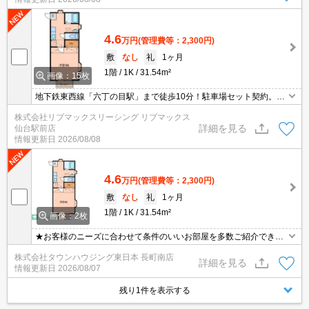
料の0.55ヶ月分です♪初期費用クレジット決済対応しています。
4.6
万円
(管理費等：2,300円)
敷
なし
礼
1ヶ月
1階
1K
31.54m²
画像：15枚
地下鉄東西線「六丁の目駅」まで徒歩10分！駐車場セット契約。近
隣にはスーパーやコンビニ、ドラックストアもあり生活に便利な立
株式会社リブマックスリーシング リブマックス
地です！洗髪洗面化粧台、ロフト付き！弊社の場合仲介手数料は賃
詳細を見る
仙台駅前店
料の0.55ヶ月分です♪初期費用クレジット決済対応しています。
情報更新日
2026/08/08
4.6
万円
(管理費等：2,300円)
敷
なし
礼
1ヶ月
1階
1K
31.54m²
画像：2枚
★お客様のニーズに合わせて条件のいいお部屋を多数ご紹介できま
す★賃貸物件のお部屋探しはタウンハウジングへ
株式会社タウンハウジング東日本 長町南店
詳細を見る
情報更新日
2026/08/07
残り1件を表示する