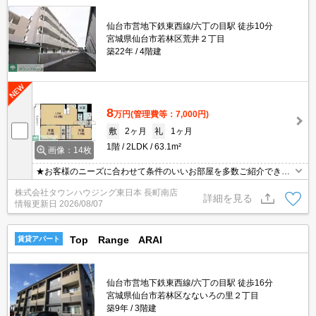
仙台市営地下鉄東西線/六丁の目駅 徒歩10分
宮城県仙台市若林区荒井２丁目
築22年
4階建
8
万円
(管理費等：7,000円)
敷
2ヶ月
礼
1ヶ月
1階
2LDK
63.1m²
画像：14枚
★お客様のニーズに合わせて条件のいいお部屋を多数ご紹介できま
す★賃貸物件のお部屋探しはタウンハウジングへ
株式会社タウンハウジング東日本 長町南店
詳細を見る
情報更新日
2026/08/07
Top Range ARAI
賃貸アパート
仙台市営地下鉄東西線/六丁の目駅 徒歩16分
宮城県仙台市若林区なないろの里２丁目
築9年
3階建