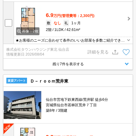
6.9
万円
(管理費等：2,300円)
敷
なし
礼
1ヶ月
2階
1LDK
42.61m²
画像：2枚
★お客様のニーズに合わせて条件のいいお部屋を多数ご紹介できま
す★賃貸物件のお部屋探しはタウンハウジングへ
株式会社タウンハウジング東北 仙台店
詳細を見る
情報更新日
2026/08/04
残り7件を表示する
Ｄ－ｒｏｏｍ荒井東
賃貸アパート
仙台市営地下鉄東西線/荒井駅 徒歩6分
宮城県仙台市若林区荒井７丁目
築8年
3階建