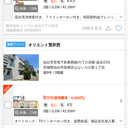
敷
なし
礼
8.4万
2階
1LDK
41.29m²
画像：16枚
温水洗浄便座付き。ＴＶインターホン付き。初回契約金クレジット
カード払い可能。仲介手数料家賃の0.55ヵ月分。インターネット無
株式会社エイブル 仙台六丁の目店
料。エアコン2基付き。室内物干しあり。追焚き機能付バス。
詳細を見る
情報更新日
2026/08/07
オリエント荒井西
賃貸アパート
仙台市営地下鉄東西線/六丁の目駅 徒歩22分
宮城県仙台市若林区なないろの里１丁目
築9年
3階建
8
万円
(管理費等：6,000円)
敷
なし
礼
8万
3階
1LDK
42.93m²
画像：23枚
オートロック。TVインターホン付き。追焚給湯。保証会社加入要
(初回35,000円、月額総支払額の1％+800円/月)。初回契約金クレジ