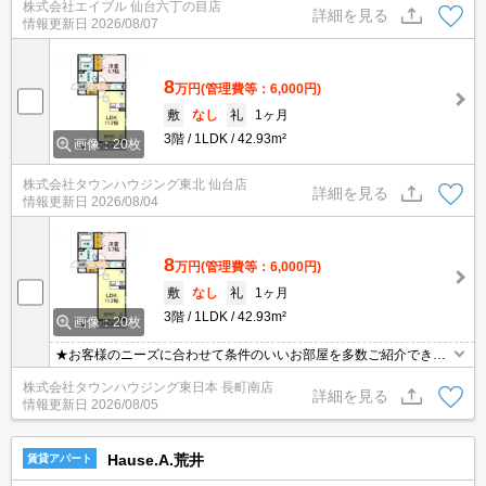
株式会社エイブル 仙台六丁の目店
ットカード払い可能。仲介手数料家賃の0.55ヵ月分。
詳細を見る
情報更新日
2026/08/07
8
万円
(管理費等：6,000円)
敷
なし
礼
1ヶ月
3階
1LDK
42.93m²
画像：20枚
株式会社タウンハウジング東北 仙台店
詳細を見る
情報更新日
2026/08/04
8
万円
(管理費等：6,000円)
敷
なし
礼
1ヶ月
3階
1LDK
42.93m²
画像：20枚
★お客様のニーズに合わせて条件のいいお部屋を多数ご紹介できま
す★賃貸物件のお部屋探しはタウンハウジングへ
株式会社タウンハウジング東日本 長町南店
詳細を見る
情報更新日
2026/08/05
Hause.A.荒井
賃貸アパート