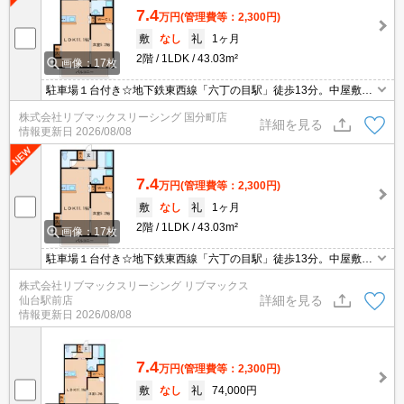
7.4
万円
(管理費等：2,300円)
敷
なし
礼
1ヶ月
2階
1LDK
43.03m²
画像：17枚
駐車場１台付き☆地下鉄東西線「六丁の目駅」徒歩13分。中屋敷バ
ス停も徒歩5分。W.Inクローゼットがあり荷物が多い方もスッキリ収
株式会社リブマックスリーシング 国分町店
納できます。洗髪洗面化粧台、追焚機能、TVインターホンなどの設
詳細を見る
情報更新日
2026/08/08
備付き！
7.4
万円
(管理費等：2,300円)
敷
なし
礼
1ヶ月
2階
1LDK
43.03m²
画像：17枚
駐車場１台付き☆地下鉄東西線「六丁の目駅」徒歩13分。中屋敷バ
ス停も徒歩5分。W.Inクローゼットがあり荷物が多い方もスッキリ収
株式会社リブマックスリーシング リブマックス
納できます。洗髪洗面化粧台、追焚機能、TVインターホンなどの設
詳細を見る
仙台駅前店
備付き！
情報更新日
2026/08/08
7.4
万円
(管理費等：2,300円)
敷
なし
礼
74,000円