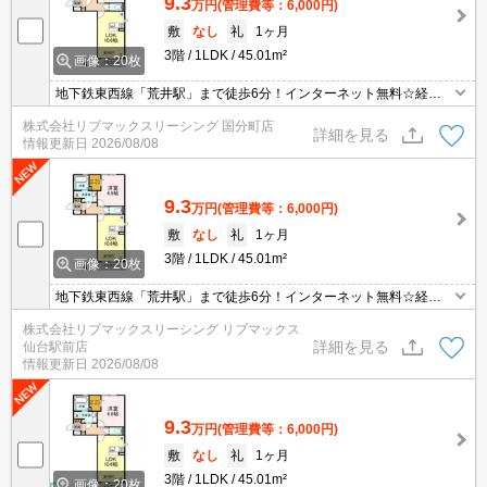
9.3
万円
(管理費等：6,000円)
敷
なし
礼
1ヶ月
3階
1LDK
45.01m²
画像：20枚
地下鉄東西線「荒井駅」まで徒歩6分！インターネット無料☆経済
的なオール電化対応☆ペット飼育(小型犬２匹まで)相談可能！オー
株式会社リブマックスリーシング 国分町店
トロック、ＳＥＣＯＭホームセキュリティ付きで防犯面も安心で
詳細を見る
情報更新日
2026/08/08
す。
9.3
万円
(管理費等：6,000円)
敷
なし
礼
1ヶ月
3階
1LDK
45.01m²
画像：20枚
地下鉄東西線「荒井駅」まで徒歩6分！インターネット無料☆経済
的なオール電化対応☆ペット飼育(小型犬２匹まで)相談可能！オー
株式会社リブマックスリーシング リブマックス
トロック、ＳＥＣＯＭホームセキュリティ付きで防犯面も安心で
詳細を見る
仙台駅前店
す。
情報更新日
2026/08/08
9.3
万円
(管理費等：6,000円)
敷
なし
礼
1ヶ月
3階
1LDK
45.01m²
画像：20枚