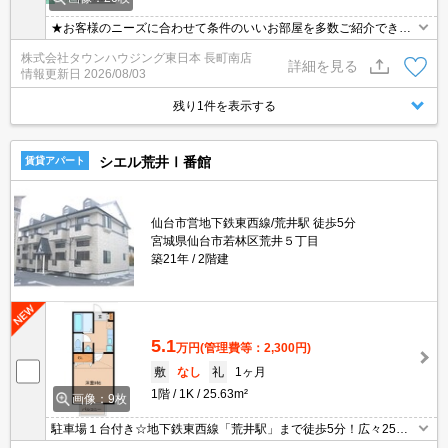
★お客様のニーズに合わせて条件のいいお部屋を多数ご紹介できま
す★賃貸物件のお部屋探しはタウンハウジングへ
株式会社タウンハウジング東日本 長町南店
詳細を見る
情報更新日
2026/08/03
残り1件を表示する
シエル荒井Ⅰ番館
賃貸アパート
仙台市営地下鉄東西線/荒井駅 徒歩5分
宮城県仙台市若林区荒井５丁目
築21年
2階建
5.1
万円
(管理費等：2,300円)
敷
なし
礼
1ヶ月
1階
1K
25.63m²
画像：9枚
駐車場１台付き☆地下鉄東西線「荒井駅」まで徒歩5分！広々25㎡
の1K。洗髪洗面化粧台・ロフト付きです。コンビニ・スーパーも近