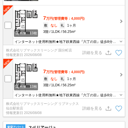
7
万円
(管理費等：4,000円)
敷
なし
礼
1ヶ月
3階
1LDK
56.25m²
画像：13枚
インターネット使用料無料★地下鉄東西線『六丁の目』徒歩8分、
最上階・南向きの1LDKです。ウォークインクローゼット、トラン
株式会社リブマックスリーシング 国分町店
クルームがあるので荷物の多い方も安心！駐車場・駐輪場もありま
詳細を見る
情報更新日
2026/08/08
す♪
7
万円
(管理費等：4,000円)
敷
なし
礼
1ヶ月
3階
1LDK
56.25m²
画像：13枚
インターネット使用料無料★地下鉄東西線『六丁の目』徒歩8分、
最上階・南向きの1LDKです。ウォークインクローゼット、トラン
株式会社リブマックスリーシング リブマックス
クルームがあるので荷物の多い方も安心！駐車場・駐輪場もありま
詳細を見る
仙台駅前店
す♪
情報更新日
2026/08/08
スペリアージュ
賃貸アパート