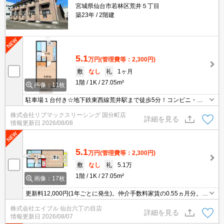
宮城県仙台市若林区荒井５丁目
築23年
2階建
5.1
万円
(管理費等：2,300円)
敷
なし
礼
1ヶ月
1階
1K
27.05m²
画像：11枚
駐車場１台付き☆地下鉄東西線荒井駅まで徒歩5分！コンビニ・ス
ーパーも徒歩圏内でお買物も便利♪洋室9帖のロフト付き！弊社の場
株式会社リブマックスリーシング 国分町店
合仲介手数料は賃料の0.55ヶ月分です♪初期費用クレジット決済対応
詳細を見る
情報更新日
2026/08/08
しています。
5.1
万円
(管理費等：2,300円)
敷
なし
礼
5.1万
1階
1K
27.05m²
画像：17枚
更新料12,000円(1年ごとに発生)。仲介手数料家賃の0.55ヵ月分。初
期費用カード払い可。シャワー付独立洗面台。駐車場1台分無料。
株式会社エイブル 仙台六丁の目店
バス・トイレ別。シューズボックス付き。ガスコンロ設置可。
詳細を見る
情報更新日
2026/08/07