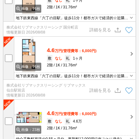
敷
なし
礼
1ヶ月
2階
1K
31.76m²
画像：16枚
地下鉄東西線「六丁の目駅」徒歩11分！都市ガスで経済的☆近隣に
はスーパーやコンビニ、ショッピング施設などあり住環境も良好で
株式会社リブマックスリーシング 国分町店
す！ＩＨコンロ、追焚機能、洗髪洗面化粧台付き！
詳細を見る
情報更新日
2026/08/08
4.6
万円
(管理費等：6,000円)
敷
なし
礼
1ヶ月
2階
1K
31.76m²
画像：16枚
地下鉄東西線「六丁の目駅」徒歩11分！都市ガスで経済的☆近隣に
はスーパーやコンビニ、ショッピング施設などあり住環境も良好で
株式会社リブマックスリーシング リブマックス
す！ＩＨコンロ、追焚機能、洗髪洗面化粧台付き！
詳細を見る
仙台駅前店
情報更新日
2026/08/08
4.6
万円
(管理費等：6,000円)
敷
なし
礼
4.6万
2階
1K
31.76m²
画像：23枚