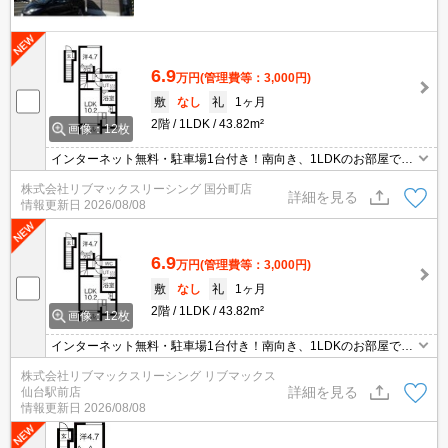
6.9
万円
(管理費等：3,000円)
敷
なし
礼
1ヶ月
2階
1LDK
43.82m²
画像：12枚
インターネット無料・駐車場1台付き！南向き、1LDKのお部屋で
す。追焚き、洗髪洗面化粧台、浴室乾燥機、トランクルーム、TVイ
株式会社リブマックスリーシング 国分町店
ンターホンなど設備充実。弊社の場合仲介手数料は賃料の0.55ヶ月
詳細を見る
情報更新日
2026/08/08
分です♪初期費用クレジット決済対応しています。
6.9
万円
(管理費等：3,000円)
敷
なし
礼
1ヶ月
2階
1LDK
43.82m²
画像：12枚
インターネット無料・駐車場1台付き！南向き、1LDKのお部屋で
す。追焚き、洗髪洗面化粧台、浴室乾燥機、トランクルーム、TVイ
株式会社リブマックスリーシング リブマックス
ンターホンなど設備充実。弊社の場合仲介手数料は賃料の0.55ヶ月
詳細を見る
仙台駅前店
分です♪初期費用クレジット決済対応しています。
情報更新日
2026/08/08