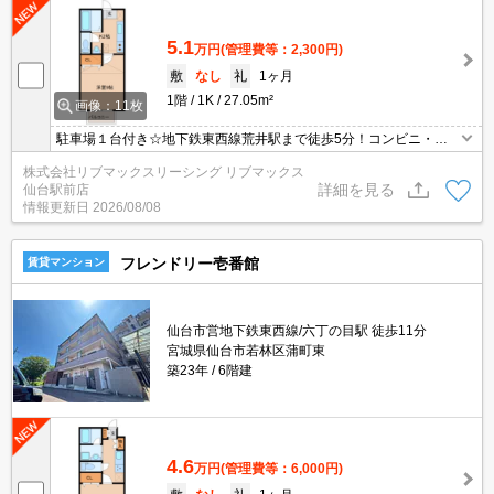
5.1
万円
(管理費等：2,300円)
敷
なし
礼
1ヶ月
1階
1K
27.05m²
画像：11枚
駐車場１台付き☆地下鉄東西線荒井駅まで徒歩5分！コンビニ・ス
ーパーも徒歩圏内でお買物も便利♪洋室9帖のロフト付き！弊社の場
株式会社リブマックスリーシング リブマックス
合仲介手数料は賃料の0.55ヶ月分です♪初期費用クレジット決済対応
詳細を見る
仙台駅前店
しています。
情報更新日
2026/08/08
フレンドリー壱番館
賃貸マンション
仙台市営地下鉄東西線/六丁の目駅 徒歩11分
宮城県仙台市若林区蒲町東
築23年
6階建
4.6
万円
(管理費等：6,000円)