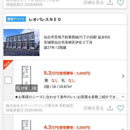
株式会社エイブル 仙台六丁の目店
ニターホン有。南向き。IH調理器付き。宅配ボックスあり。浴室乾
詳細を見る
情報更新日
2026/08/06
燥機付。
レオパレスＮＥＯ
賃貸アパート
仙台市営地下鉄東西線/六丁の目駅 徒歩9分
宮城県仙台市若林区伊在２丁目
築27年
2階建
5.3
万円
(管理費等：5,000円)
敷
なし
礼
なし
2階
1K
19.87m²
画像：3枚
★お客様のニーズに合わせて条件のいいお部屋を多数ご紹介できま
す★賃貸物件のお部屋探しはタウンハウジングへ
株式会社タウンハウジング東日本 長町南店
詳細を見る
情報更新日
2026/08/06
4.3
万円
(管理費等：5,000円)