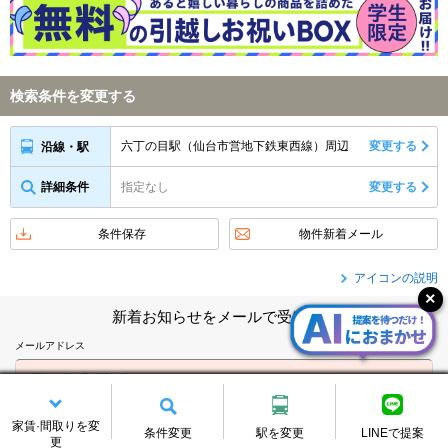
検索条件を変更する
六丁の目駅（仙台市営地下鉄東西線）周辺
変更する
沿線・駅
詳細条件
指定なし
変更する
条件保存
物件新着メール
アイコンの説明
新着お知らせをメールで受け取る
メールアドレス
※メール受信制限をしている方は、@chintai.co.jpからのメールを受信できる
家賃·間取りを変
よう設定の変更をお願い致します。
条件変更
駅を変更
LINEで提案
更