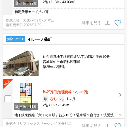
2階
1LDK
43.03m²
画像：22枚
初期費用カード払い可
株式会社 大成ハウジング 本店
詳細を見る
情報更新日
2026/07/29
セレーノ蒲町
賃貸アパート
仙台市営地下鉄東西線/六丁の目駅 徒歩10分
宮城県仙台市若林区蒲町
築25年
2階建
5.2
万円
(管理費等：2,300円)
敷
なし
礼
1ヶ月
2階
1K
26.49m²
画像：11枚
地下鉄東西線「六丁の目駅」徒歩10分！駐車場１台付き！洗髪洗面
化粧台、ロフト、インターホンなどの設備付き！近隣にはコンビ
株式会社リブマックスリーシング 国分町店
ニ、スーパー、ドラッグストアなども有り住環境も良好です！
詳細を見る