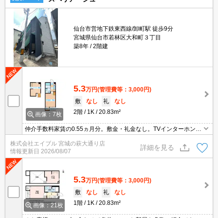
仙台市営地下鉄東西線/卸町駅 徒歩9分
宮城県仙台市若林区大和町３丁目
築8年
2階建
5.3
万円
(管理費等：3,000円)
敷
なし
礼
なし
2階
1K
20.83m²
画像：7枚
仲介手数料家賃の0.55ヵ月分。敷金・礼金なし。TVインターホン付
き。ガスコンロ付き。システムキッチン。バス・トイレ別。エアコ
株式会社エイブル 宮城の萩大通り店
ン1基付き。室内に洗濯機置場あり。追焚給湯。シューズボックス
詳細を見る
情報更新日
2026/08/07
付き。
5.3
万円
(管理費等：3,000円)
敷
なし
礼
なし
1階
1K
20.83m²
画像：21枚