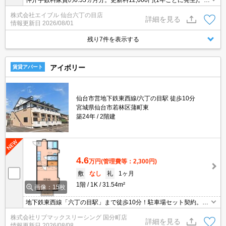
仲介手数料家賃の0.55ヵ月分。更新料12,000円(1年ごとに発生)。都
市ガス使用。初期費用カード払い可。シャワー付独立洗面台。シュ
株式会社エイブル 仙台六丁の目店
ーズボックス付き。バス・トイレ別。フローリング。駐輪場有。
詳細を見る
情報更新日
2026/08/01
残り7件を表示する
アイボリー
賃貸アパート
仙台市営地下鉄東西線/六丁の目駅 徒歩10分
宮城県仙台市若林区蒲町東
築24年
2階建
4.6
万円
(管理費等：2,300円)
敷
なし
礼
1ヶ月
1階
1K
31.54m²
画像：15枚
地下鉄東西線「六丁の目駅」まで徒歩10分！駐車場セット契約。近
隣にはスーパーやコンビニ、ドラックストアもあり生活に便利な立
株式会社リブマックスリーシング 国分町店
地です！洗髪洗面化粧台、ロフト付き！弊社の場合仲介手数料は賃
詳細を見る
情報更新日
2026/08/08