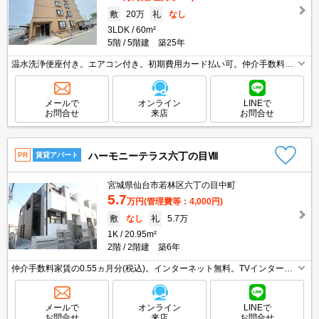
敷
20万
礼
なし
3LDK
60m²
5階
5階建 築25年
温水洗浄便座付き。エアコン付き。初期費用カード払い可。仲介手数料家
賃の0.55ヵ月分。コンビニまで170mはうれしいね。カウンター式システ
ムキッチン。シャワー付独立洗面台。駅まで徒歩10分圏内!。
メールで
オンライン
LINEで
お問合せ
来店
お問合せ
ハーモニーテラス六丁の目Ⅷ
PR
賃貸アパート
宮城県仙台市若林区六丁の目中町
5.7
万円
(管理費等：4,000円)
敷
なし
礼
5.7万
1K
20.95m²
2階
2階建 築6年
仲介手数料家賃の0.55ヵ月分(税込)。インターネット無料。TVインターホ
ン付き。ロフト6.3帖付き。浴室乾燥機付。IoT登録利用料16,500円。初回
契約金クレジットカード払い可能。
メールで
オンライン
LINEで
お問合せ
来店
お問合せ