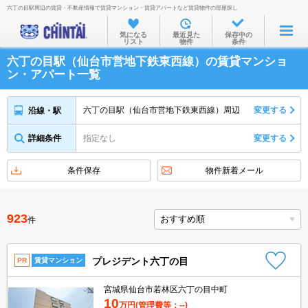
六丁の目駅周辺の賃貸・不動産情報で賃貸マンション・賃貸アパートなど賃貸物件の部屋探し
お部屋を探す
気になる
最近見た
保存中の
リスト
物件
条件
沿線・駅から
六丁の目駅（仙台市営地下鉄東西線）の賃貸マンショ
住所から
ン・アパート一覧
家賃相場から
六丁の目駅（仙台市営地下鉄東西線）周辺
変更する
沿線・駅
通勤通学時間から
詳細条件
指定なし
変更する
物件特集から
不動産会社から
条件保存
物件新着メール
TOP
923
件
プレジデント六丁の目
PR
賃貸マンション
宮城県仙台市若林区六丁の目中町
10
万円
(管理費等：--)