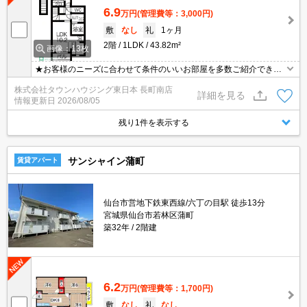
6.9
万円
(管理費等：3,000円)
敷
なし
礼
1ヶ月
2階
1LDK
43.82m²
画像：13枚
★お客様のニーズに合わせて条件のいいお部屋を多数ご紹介できま
す★賃貸物件のお部屋探しはタウンハウジングへ
株式会社タウンハウジング東日本 長町南店
詳細を見る
情報更新日
2026/08/05
残り1件を表示する
サンシャイン蒲町
賃貸アパート
仙台市営地下鉄東西線/六丁の目駅 徒歩13分
宮城県仙台市若林区蒲町
築32年
2階建
6.2
万円
(管理費等：1,700円)
敷
なし
礼
なし