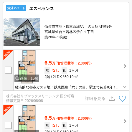
エスペランス
賃貸アパート
仙台市営地下鉄東西線/六丁の目駅 徒歩8分
宮城県仙台市若林区伊在１丁目
築28年
2階建
6.5
万円
(管理費等：2,300円)
敷
なし
礼
1ヶ月
2階
2LDK
50.19m²
画像：15枚
経済的な都市ガス☆地下鉄東西線「六丁の目」駅まで徒歩8分！敷
地内駐車場空きあります！通勤も便利な立地です！近隣にはスーパ
株式会社リブマックスリーシング 国分町店
ーやコンビニもあり生活しやすい環境です！
詳細を見る
情報更新日
2026/08/08
6.5
万円
(管理費等：2,300円)
敷
なし
礼
1ヶ月
2階
2LDK
50.19m²