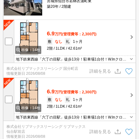
宮城県仙台市若林区蒲町東
築20年
2階建
6.9
万円
(管理費等：2,300円)
敷
なし
礼
1ヶ月
2階
1LDK
42.61m²
画像：14枚
地下鉄東西線「六丁の目駅」徒歩13分！駐車場1台付！W.Inクロー
ゼット、TVインターホン、追焚機能、洗髪洗面化粧台など設備面も
株式会社リブマックスリーシング 国分町店
充実。仲介手数料は賃料の0.55ヶ月分です♪初期費用クレジット決済
詳細を見る
情報更新日
2026/08/08
対応♪
6.9
万円
(管理費等：2,300円)
敷
なし
礼
1ヶ月
2階
1LDK
42.61m²
画像：14枚
地下鉄東西線「六丁の目駅」徒歩13分！駐車場1台付！W.Inクロー
ゼット、TVインターホン、追焚機能、洗髪洗面化粧台など設備面も
株式会社リブマックスリーシング リブマックス
充実。仲介手数料は賃料の0.55ヶ月分です♪初期費用クレジット決済
詳細を見る
仙台駅前店
対応♪
情報更新日
2026/08/08