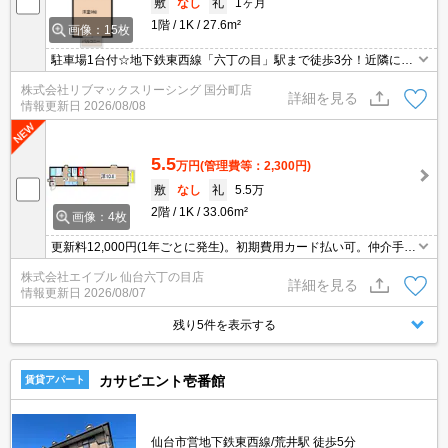
敷
なし
礼
1ヶ月
1階
1K
27.6m²
画像：15枚
駐車場1台付☆地下鉄東西線「六丁の目」駅まで徒歩3分！近隣には
スーパーやコンビニもあり生活しやすい環境です。広々洋室9帖・
株式会社リブマックスリーシング 国分町店
ロフト付き1Kタイプ！
詳細を見る
情報更新日
2026/08/08
5.5
万円
(管理費等：2,300円)
敷
なし
礼
5.5万
2階
1K
33.06m²
画像：4枚
更新料12,000円(1年ごとに発生)。初期費用カード払い可。仲介手数
料家賃の0.55ヵ月分。シャワー付独立洗面台。ガスコンロ設置可。
株式会社エイブル 仙台六丁の目店
駐車場1台分無料。バス・トイレ別。シューズボックス付き。
詳細を見る
情報更新日
2026/08/07
残り5件を表示する
カサビエント壱番館
賃貸アパート
仙台市営地下鉄東西線/荒井駅 徒歩5分