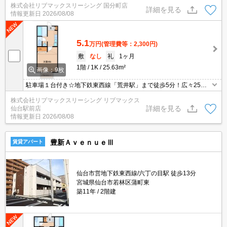
株式会社リブマックスリーシング 国分町店
くお買物も便利です。
詳細を見る
情報更新日
2026/08/08
5.1
万円
(管理費等：2,300円)
敷
なし
礼
1ヶ月
1階
1K
25.63m²
画像：9枚
駐車場１台付き☆地下鉄東西線「荒井駅」まで徒歩5分！広々25㎡
の1K。洗髪洗面化粧台・ロフト付きです。コンビニ・スーパーも近
株式会社リブマックスリーシング リブマックス
くお買物も便利です。
詳細を見る
仙台駅前店
情報更新日
2026/08/08
豊新ＡｖｅｎｕｅⅢ
賃貸アパート
仙台市営地下鉄東西線/六丁の目駅 徒歩13分
宮城県仙台市若林区蒲町東
築11年
2階建