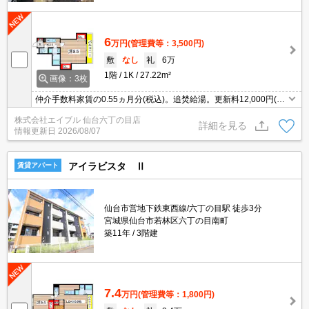
6
万円
(管理費等：3,500円)
敷
なし
礼
6万
1階
1K
27.22m²
画像：3枚
仲介手数料家賃の0.55ヵ月分(税込)。追焚給湯。更新料12,000円(1
年ごとに発生)。初期費用カード払い可。シャワー付独立洗面台。バ
株式会社エイブル 仙台六丁の目店
ス・トイレ別。宅配ボックスあり。浴室乾燥機付。フローリング。
詳細を見る
情報更新日
2026/08/07
アイラビスタ Ⅱ
賃貸アパート
仙台市営地下鉄東西線/六丁の目駅 徒歩3分
宮城県仙台市若林区六丁の目南町
築11年
3階建
7.4
万円
(管理費等：1,800円)