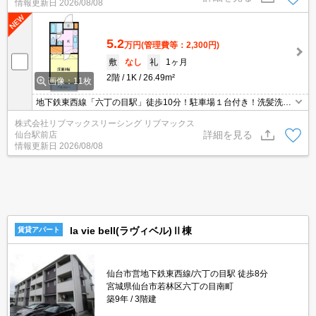
情報更新日
2026/08/08
5.2
万円
(管理費等：2,300円)
敷
なし
礼
1ヶ月
2階
1K
26.49m²
画像：11枚
地下鉄東西線「六丁の目駅」徒歩10分！駐車場１台付き！洗髪洗面
化粧台、ロフト、インターホンなどの設備付き！近隣にはコンビ
株式会社リブマックスリーシング リブマックス
ニ、スーパー、ドラッグストアなども有り住環境も良好です！
詳細を見る
仙台駅前店
情報更新日
2026/08/08
la vie bell(ラヴィベル)Ⅱ棟
賃貸アパート
仙台市営地下鉄東西線/六丁の目駅 徒歩8分
宮城県仙台市若林区六丁の目南町
築9年
3階建