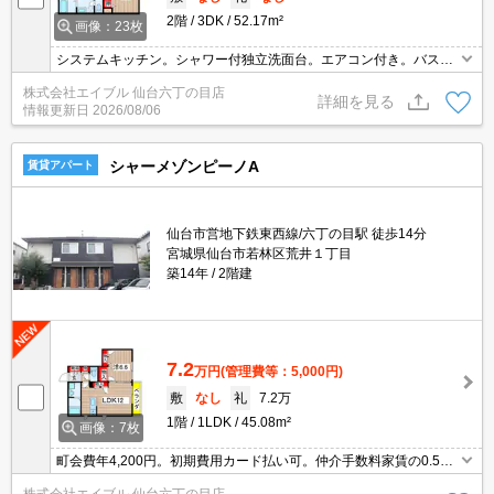
2階
3DK
52.17m²
画像：23枚
システムキッチン。シャワー付独立洗面台。エアコン付き。バス・
トイレ別。シャワー付き。シューズボックス付き。南向き。クロー
株式会社エイブル 仙台六丁の目店
ゼット付。保証会社加入要(初回2.2万円、月額総支払額の2.2%/
詳細を見る
情報更新日
2026/08/06
月)。
シャーメゾンピーノA
賃貸アパート
仙台市営地下鉄東西線/六丁の目駅 徒歩14分
宮城県仙台市若林区荒井１丁目
築14年
2階建
7.2
万円
(管理費等：5,000円)
敷
なし
礼
7.2万
1階
1LDK
45.08m²
画像：7枚
町会費年4,200円。初期費用カード払い可。仲介手数料家賃の0.55
ヵ月分。エアコン付き。複層ガラス。シューズボックス付き。TVモ