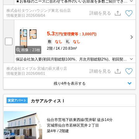
★お客様のニーズに合わせて条件のいいお部屋を多数ご紹介できま
す★賃貸物件のお部屋探しはタウンハウジングへ
株式会社タウンハウジング東北 仙台店
詳細を見る
情報更新日
2026/08/04
5.3
万円
(管理費等：3,000円)
敷
なし
礼
なし
2階
1K
20.83m²
画像：23枚
保証会社加入要(初回月額総額100%、月次月額総額2%)。初回契約
金クレジットカード払い可能。温水洗浄便座付き。シューズボック
株式会社エイブル 宮城の萩大通り店
ス付き。TVインターホン付き。仲介手数料家賃の0.55ヶ月分。
詳細を見る
情報更新日
2026/08/01
残り4件を表示する
カサアルティスⅠ
賃貸アパート
仙台市営地下鉄東西線/荒井駅 徒歩14分
宮城県仙台市若林区荒井２丁目
築4年
2階建