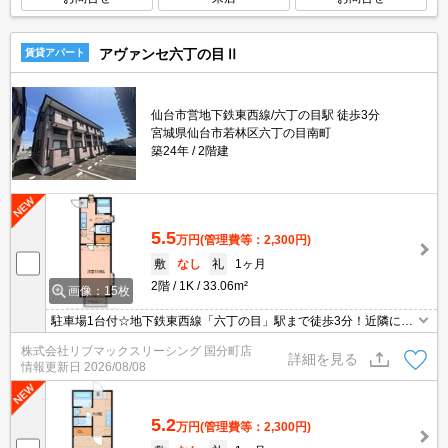
アヴァンセ六丁の目Ⅱ
賃貸アパート
仙台市営地下鉄東西線/六丁の目駅 徒歩3分
宮城県仙台市若林区六丁の目南町
築24年
2階建
5.5
万円
(管理費等：2,300円)
敷
なし
礼
1ヶ月
2階
1K
33.06m²
画像：15枚
駐車場1台付☆地下鉄東西線「六丁の目」駅まで徒歩3分！近隣には
スーパーやコンビニもあり生活しやすい環境です。広々洋室9帖・
株式会社リブマックスリーシング 国分町店
ロフト付き1Kタイプ！
詳細を見る
情報更新日
2026/08/08
5.2
万円
(管理費等：2,300円)