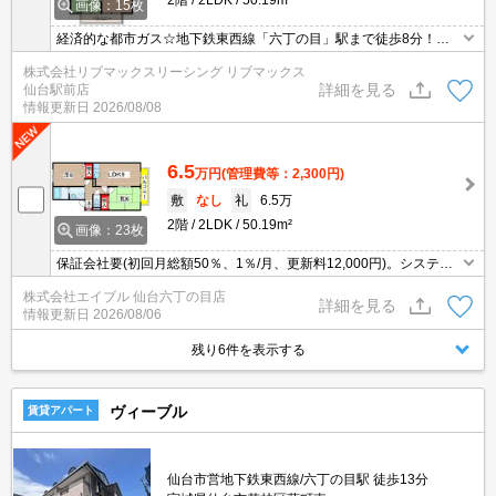
画像：15枚
経済的な都市ガス☆地下鉄東西線「六丁の目」駅まで徒歩8分！敷
地内駐車場空きあります！通勤も便利な立地です！近隣にはスーパ
株式会社リブマックスリーシング リブマックス
ーやコンビニもあり生活しやすい環境です！
詳細を見る
仙台駅前店
情報更新日
2026/08/08
6.5
万円
(管理費等：2,300円)
敷
なし
礼
6.5万
2階
2LDK
50.19m²
画像：23枚
保証会社要(初回月総額50％、1％/月、更新料12,000円)。システム
キッチン。ガスコンロ設置可。BS受信可。バス・トイレ別。シャワ
株式会社エイブル 仙台六丁の目店
ー付き。インターホン付き。シューズボックス付き。物置あり。
詳細を見る
情報更新日
2026/08/06
残り6件を表示する
ヴィーブル
賃貸アパート
仙台市営地下鉄東西線/六丁の目駅 徒歩13分