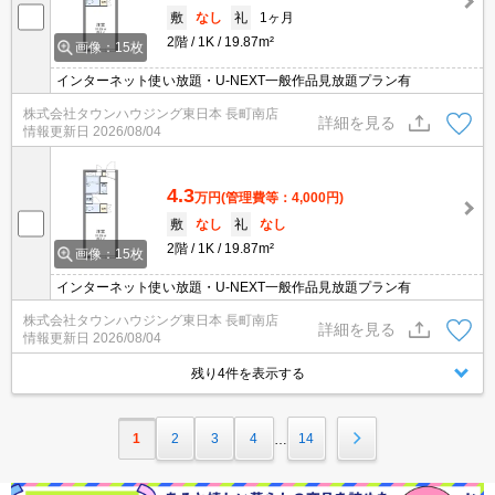
敷
なし
礼
1ヶ月
2階
1K
19.87m²
画像：15枚
インターネット使い放題・U-NEXT一般作品見放題プラン有
株式会社タウンハウジング東日本 長町南店
詳細を見る
情報更新日
2026/08/04
4.3
万円
(管理費等：4,000円)
敷
なし
礼
なし
2階
1K
19.87m²
画像：15枚
インターネット使い放題・U-NEXT一般作品見放題プラン有
株式会社タウンハウジング東日本 長町南店
詳細を見る
情報更新日
2026/08/04
残り4件を表示する
1
2
3
4
14
…