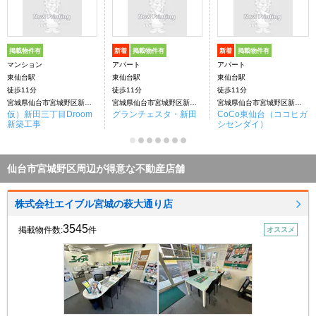
掲載物件有
新着
掲載物件有
新着
掲載物件有
マンション
アパート
アパート
東仙台駅
東仙台駅
東仙台駅
徒歩11分
徒歩11分
徒歩11分
宮城県仙台市宮城野区新田３丁目
宮城県仙台市宮城野区新田４丁目
宮城県仙台市宮城野区新田３丁目
仮）新田三丁目Droom
グランチェスタ・新田
CoCo東仙台（ココヒガ
新築工事
シセンダイ）
仙台市宮城野区周辺が得意な不動産店舗
株式会社エイブル宮城の萩大通り店
3545
掲載物件数:
件
オススメ