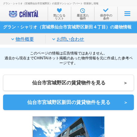
グラン・シャリオ（宮城県仙台市宮城野区）の賃貸マンション･アパート･部屋探し情報
お部屋を探す
気になる
最近見た
保存中の
リスト
物件
条件
沿線・駅から
グラン・シャリオ（宮城県仙台市宮城野区新田４丁目）の建物情報
住所から
物件概要
お問い合わせ
家賃相場から
通勤通学時間から
このページの情報は広告情報ではありません。
過去から現在までCHINTAIネット掲載のあった物件情報を元に作成した参考ペ
ージです。
物件特集から
不動産会社から
仙台市宮城野区の賃貸物件を見る
＞
TOP
仙台市宮城野区新田の賃貸物件を見る
＞