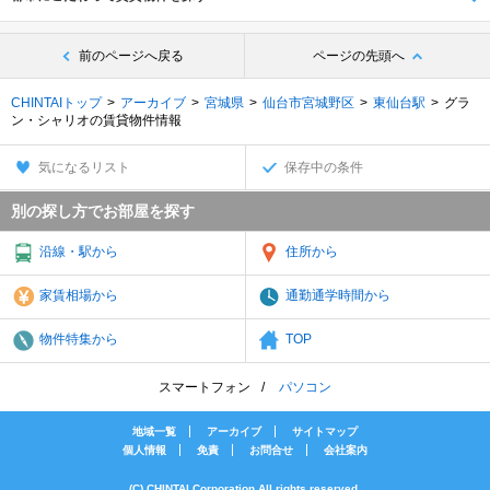
前のページへ戻る
ページの先頭へ
CHINTAIトップ
アーカイブ
宮城県
仙台市宮城野区
東仙台駅
グラ
ン・シャリオの賃貸物件情報
気になるリスト
保存中の条件
別の探し方でお部屋を探す
沿線・駅から
住所から
家賃相場から
通勤通学時間から
物件特集から
TOP
スマートフォン
パソコン
地域一覧
アーカイブ
サイトマップ
個人情報
免責
お問合せ
会社案内
(C) CHINTAI Corporation All rights reserved.