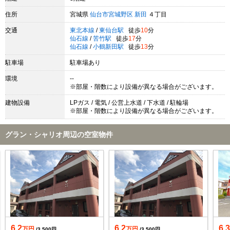
住所
宮城県
仙台市宮城野区
新田
４丁目
交通
東北本線
/
東仙台駅
徒歩
10
分
仙石線
/
苦竹駅
徒歩
17
分
仙石線
/
小鶴新田駅
徒歩
13
分
駐車場
駐車場あり
環境
--
※部屋・階数により設備が異なる場合がございます。
建物設備
LPガス / 電気 / 公営上水道 / 下水道 / 駐輪場
※部屋・階数により設備が異なる場合がございます。
グラン・シャリオ周辺の空室物件
6.2
6.2
6.
万円
万円
/3,500円
/3,500円