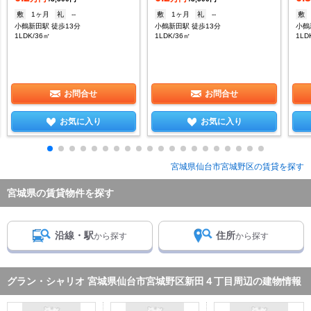
敷
1ヶ月
礼
--
敷
1ヶ月
礼
--
敷
小鶴新田駅 徒歩13分
小鶴新田駅 徒歩13分
小鶴
1LDK/36㎡
1LDK/36㎡
1LD
お問合せ
お問合せ
お気に入り
お気に入り
宮城県仙台市宮城野区の賃貸を探す
宮城県の賃貸物件を探す
沿線・駅
住所
から探す
から探す
グラン・シャリオ 宮城県仙台市宮城野区新田４丁目周辺の建物情報