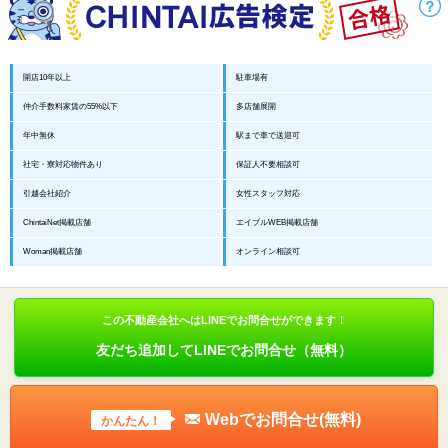
開店10年以上
駐車場有
仲介手数料家賃の55%以下
多店舗展開
年中無休
駅まで車で送迎可
社宅・寮対応物件あり
保証人不要相談可
引越会社紹介
女性スタッフ対応
ChintaiNet掲載店舗
エイブルWEB掲載店舗
Woman掲載店舗
オンライン相談可
この不動産会社へはLINEでお問合せができます！
友だち追加してLINEでお問合せ（無料）
Webでお問合せ(無料)
かんたん！