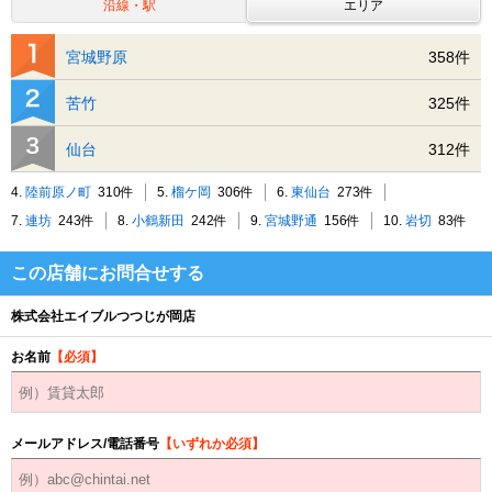
沿線・駅
エリア
宮城野原
358件
苦竹
325件
仙台
312件
4.
陸前原ノ町
310件
5.
榴ケ岡
306件
6.
東仙台
273件
7.
連坊
243件
8.
小鶴新田
242件
9.
宮城野通
156件
10.
岩切
83件
この店舗にお問合せする
株式会社エイブルつつじが岡店
お名前
【必須】
メールアドレス/電話番号
【いずれか必須】