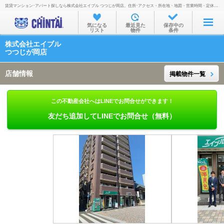
賃貸マンション･アパート探しなら株式会社エイブル つつじが岡店。住所･アクセス・所在地・地図・営業時間・定休日・電話番号などを掲載。
お部屋を探す
気になる
最近見た
保存中の
リスト
物件
条件
沿線・駅から
株式会社エイブル
住所から
つつじが岡店
家賃相場から
店舗情報
掲載物件一覧
通勤通学時間から
この不動産会社へはLINEでお問合せができます！
物件特集から
友だち追加してLINEでお問合せ（無料）
不動産会社から
TOP