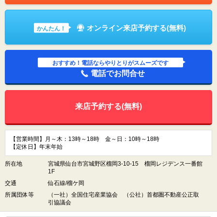
オンライン来店予約する(無料)
かんたん！
おすすめ！電話ならやりとりがスムーズです
電話でお問合せ
来店予約する(無料)
【営業時間】月～木：13時～18時 金～日：10時～18時
【定休日】年末年始
所在地
宮城県仙台市宮城野区榴岡3-10-15 榴岡レジデンス一番館
1F
交通
仙石線/榴ケ岡
所属団体等
（一社）全国住宅産業協会 （公社）首都圏不動産公正取
引協議会