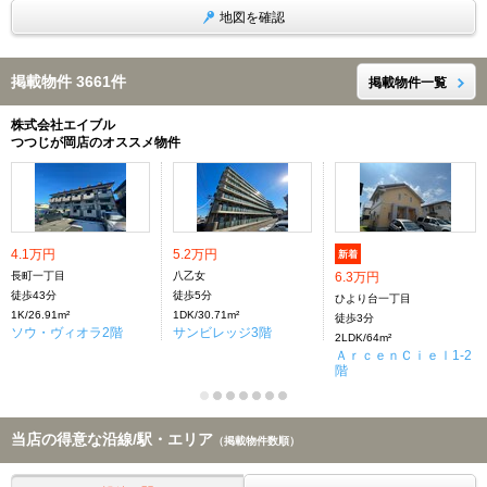
地図を確認
掲載物件 3661件
掲載物件一覧
株式会社エイブル
つつじが岡店のオススメ物件
4.1万円
5.2万円
新着
長町一丁目
八乙女
6.3万円
徒歩43分
徒歩5分
ひより台一丁目
1K/26.91m²
1DK/30.71m²
徒歩3分
ソウ・ヴィオラ2階
サンビレッジ3階
2LDK/64m²
ＡｒｃｅｎＣｉｅｌ1-2
階
当店の得意な沿線/駅・エリア
（掲載物件数順）