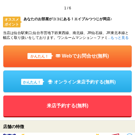
1
/
6
あなたのお部屋がココにある！エイブルつつじが岡店♪
オススメ
ポイント
当店は仙台駅東口,仙台市営地下鉄東西線、南北線、JR仙石線、JR東北本線と
幅広く取り扱いをしております。ワンルームマンション～ファミ
...もっと見る
Webでお問合せ(無料)
かんたん！
オンライン来店予約する(無料)
かんたん！
来店予約する(無料)
店舗の特徴