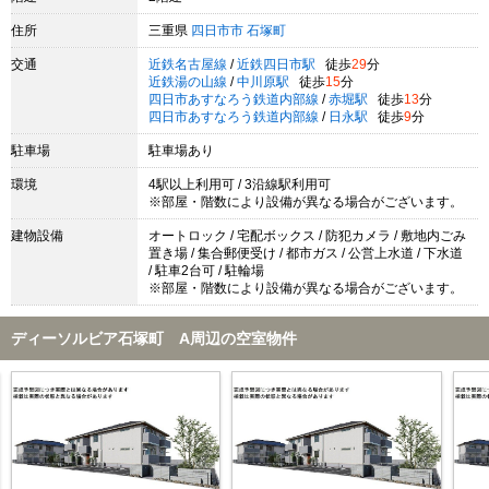
住所
三重県
四日市市
石塚町
交通
近鉄名古屋線
/
近鉄四日市駅
徒歩
29
分
近鉄湯の山線
/
中川原駅
徒歩
15
分
四日市あすなろう鉄道内部線
/
赤堀駅
徒歩
13
分
四日市あすなろう鉄道内部線
/
日永駅
徒歩
9
分
駐車場
駐車場あり
環境
4駅以上利用可 / 3沿線駅利用可
※部屋・階数により設備が異なる場合がございます。
建物設備
オートロック / 宅配ボックス / 防犯カメラ / 敷地内ごみ
置き場 / 集合郵便受け / 都市ガス / 公営上水道 / 下水道
/ 駐車2台可 / 駐輪場
※部屋・階数により設備が異なる場合がございます。
ディーソルビア石塚町 A周辺の空室物件