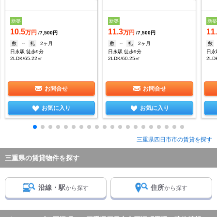
新築
新築
新
10.5
11.3
11
万円
万円
/7,500円
/7,500円
敷
--
礼
2ヶ月
敷
--
礼
2ヶ月
敷
日永駅 徒歩9分
日永駅 徒歩9分
日永
2LDK/65.22㎡
2LDK/60.25㎡
2LD
お問合せ
お問合せ
お気に入り
お気に入り
三重県四日市市の賃貸を探す
三重県の賃貸物件を探す
沿線・駅
住所
から探す
から探す