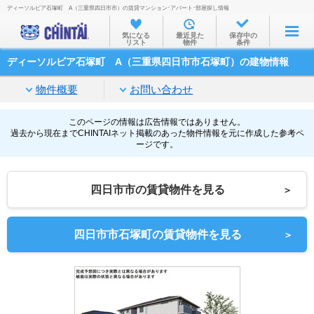
ディーソルビア石塚町 A（三重県四日市市）の賃貸マンション･アパート･部屋探し情報
お部屋を探す
気になる
最近見た
保存中の
リスト
物件
条件
沿線・駅から
ディーソルビア石塚町 A（三重県四日市市石塚町）の建物情報
住所から
物件概要
お問い合わせ
家賃相場から
通勤通学時間から
このページの情報は広告情報ではありません。
過去から現在までCHINTAIネット掲載のあった物件情報を元に作成した参考ペ
ージです。
物件特集から
不動産会社から
四日市市の賃貸物件を見る
＞
TOP
四日市市石塚町の賃貸物件を見る
＞