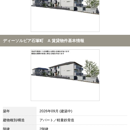
ディーソルビア石塚町 A 賃貸物件基本情報
築年
2026年09月 (建築中)
建物種別/構造
アパート／軽量鉄骨造
階建
2階建