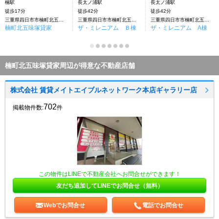
楠駅
長太ノ浦駅
長太ノ浦駅
徒歩17分
徒歩42分
徒歩42分
三重県四日市市楠町北五味塚
三重県四日市市楠町北五味塚
三重県四日市市楠町北五味塚
楠町北五味塚貸家
ザ・ミレニアム Ｂ棟
ザ・ミレニアム A棟
楠町北五味塚貸家周辺が得意な不動産店舗
株式会社 賃貸メイトエイブルネットワーク本店ギャラリー店
702
掲載物件数:
件
この物件はLINEで不動産会社へお問合せができます！
友だち追加してLINEでお問合せ（無料）
Webでお問合せ
電話でお問合せ