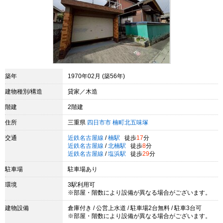
築年
1970年02月 (築56年)
建物種別/構造
貸家／木造
階建
2階建
住所
三重県
四日市市
楠町北五味塚
交通
近鉄名古屋線
/
楠駅
徒歩
17
分
近鉄名古屋線
/
北楠駅
徒歩
8
分
近鉄名古屋線
/
塩浜駅
徒歩
29
分
駐車場
駐車場あり
環境
3駅利用可
※部屋・階数により設備が異なる場合がございます。
建物設備
倉庫付き / 公営上水道 / 駐車場2台無料 / 駐車3台可
※部屋・階数により設備が異なる場合がございます。