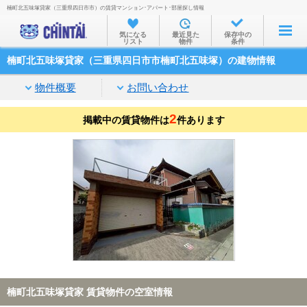
楠町北五味塚貸家（三重県四日市市）の賃貸マンション･アパート･部屋探し情報
お部屋を探す
気になる
最近見た
保存中の
リスト
物件
条件
沿線・駅から
楠町北五味塚貸家（三重県四日市市楠町北五味塚）の建物情報
住所から
物件概要
お問い合わせ
家賃相場から
2
掲載中の賃貸物件は
通勤通学時間から
件あります
物件特集から
不動産会社から
TOP
楠町北五味塚貸家 賃貸物件の空室情報