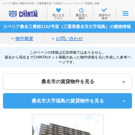
スペリア桑名三番館1102号室（三重県桑名市）の賃貸マンション･アパート･部屋探し情報
お部屋を探す
気になる
最近見た
保存中の
リスト
物件
条件
沿線・駅から
スペリア桑名三番館1102号室（三重県桑名市大字福島）の建物情報
住所から
物件概要
お問い合わせ
家賃相場から
通勤通学時間から
このページの情報は広告情報ではありません。
過去から現在までCHINTAIネット掲載のあった物件情報を元に作成した参考ペ
ージです。
物件特集から
不動産会社から
桑名市の賃貸物件を見る
＞
TOP
桑名市大字福島の賃貸物件を見る
＞