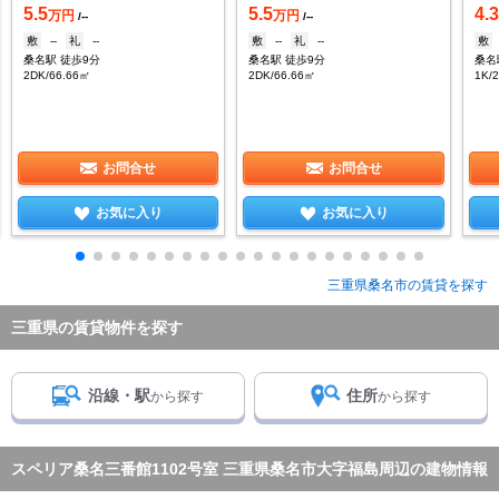
5.5
5.5
4.
万円
万円
/--
/--
敷
--
礼
--
敷
--
礼
--
敷
桑名駅 徒歩9分
桑名駅 徒歩9分
桑名
2DK/66.66㎡
2DK/66.66㎡
1K/
お問合せ
お問合せ
お気に入り
お気に入り
三重県桑名市の賃貸を探す
三重県の賃貸物件を探す
沿線・駅
住所
から探す
から探す
スペリア桑名三番館1102号室 三重県桑名市大字福島周辺の建物情報