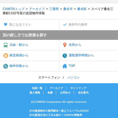
CHINTAIトップ
アーカイブ
三重県
桑名市
桑名駅
スペリア桑名三
番館1102号室の賃貸物件情報
気になるリスト
保存中の条件
別の探し方でお部屋を探す
沿線・駅から
住所から
家賃相場から
通勤通学時間から
物件特集から
TOP
スマートフォン
パソコン
地域一覧
アーカイブ
サイトマップ
個人情報
免責
お問合せ
会社案内
(C) CHINTAI Corporation All rights reserved.
[PR]賃貸物件の疑問解決！教えてエイブルAGENT
[PR]賃貸生活の工夫を紹介！CHINTAI情報局