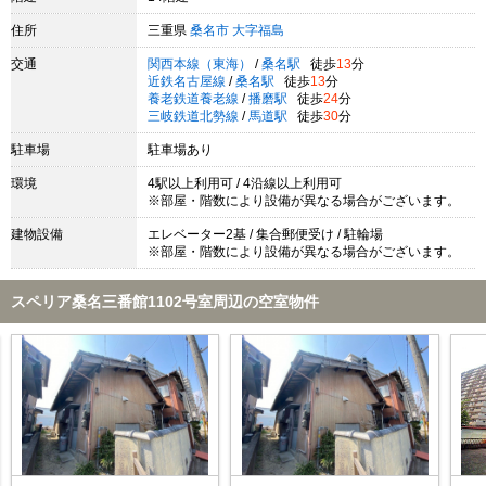
住所
三重県
桑名市
大字福島
交通
関西本線（東海）
/
桑名駅
徒歩
13
分
近鉄名古屋線
/
桑名駅
徒歩
13
分
養老鉄道養老線
/
播磨駅
徒歩
24
分
三岐鉄道北勢線
/
馬道駅
徒歩
30
分
駐車場
駐車場あり
環境
4駅以上利用可 / 4沿線以上利用可
※部屋・階数により設備が異なる場合がございます。
建物設備
エレベーター2基 / 集合郵便受け / 駐輪場
※部屋・階数により設備が異なる場合がございます。
スペリア桑名三番館1102号室周辺の空室物件