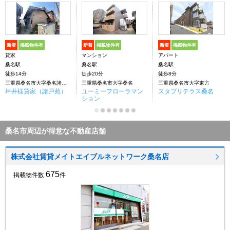
新着
掲載物件有
新着
掲載物件有
新着
掲載物件有
貸家
マンション
アパート
桑名駅
桑名駅
桑名駅
徒歩14分
徒歩20分
徒歩8分
三重県桑名市大字桑名諸戸苑
三重県桑名市大字桑名
三重県桑名市大字東方
坪井様貸家（諸戸苑）
ユーミーフローラマン
スタブリテラス桑名
ション
桑名市周辺が得意な不動産店舗
株式会社賃貸メイトエイブルネットワーク桑名店
675
掲載物件数:
件