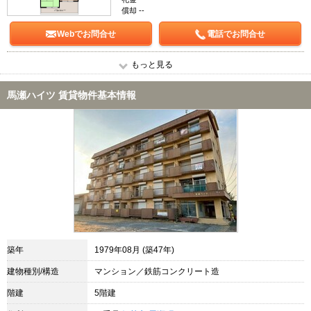
償却 --
Webでお問合せ
電話でお問合せ
もっと見る
馬瀬ハイツ 賃貸物件基本情報
築年
1979年08月 (築47年)
建物種別/構造
マンション／鉄筋コンクリート造
階建
5階建