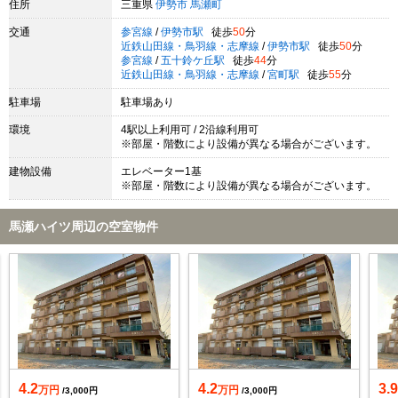
住所
三重県
伊勢市
馬瀬町
交通
参宮線
/
伊勢市駅
徒歩
50
分
近鉄山田線・鳥羽線・志摩線
/
伊勢市駅
徒歩
50
分
参宮線
/
五十鈴ケ丘駅
徒歩
44
分
近鉄山田線・鳥羽線・志摩線
/
宮町駅
徒歩
55
分
駐車場
駐車場あり
環境
4駅以上利用可 / 2沿線利用可
※部屋・階数により設備が異なる場合がございます。
建物設備
エレベーター1基
※部屋・階数により設備が異なる場合がございます。
馬瀬ハイツ周辺の空室物件
4.2
4.2
3.
万円
万円
/3,000円
/3,000円