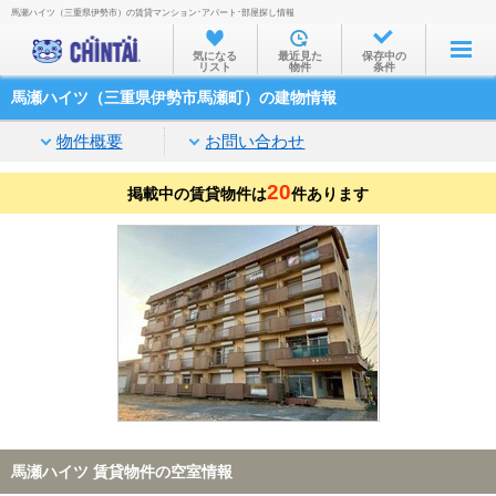
馬瀬ハイツ（三重県伊勢市）の賃貸マンション･アパート･部屋探し情報
お部屋を探す
気になる
最近見た
保存中の
リスト
物件
条件
沿線・駅から
馬瀬ハイツ（三重県伊勢市馬瀬町）の建物情報
住所から
物件概要
お問い合わせ
家賃相場から
20
掲載中の賃貸物件は
通勤通学時間から
件あります
物件特集から
不動産会社から
TOP
馬瀬ハイツ 賃貸物件の空室情報