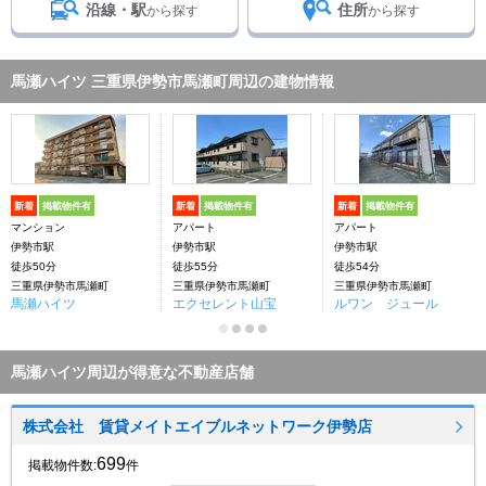
沿線・駅
住所
から探す
から探す
馬瀬ハイツ 三重県伊勢市馬瀬町周辺の建物情報
新着
掲載物件有
新着
掲載物件有
新着
掲載物件有
マンション
アパート
アパート
伊勢市駅
伊勢市駅
伊勢市駅
徒歩50分
徒歩55分
徒歩54分
三重県伊勢市馬瀬町
三重県伊勢市馬瀬町
三重県伊勢市馬瀬町
馬瀬ハイツ
エクセレント山宝
ルワン ジュール
馬瀬ハイツ周辺が得意な不動産店舗
株式会社 賃貸メイトエイブルネットワーク伊勢店
699
掲載物件数:
件