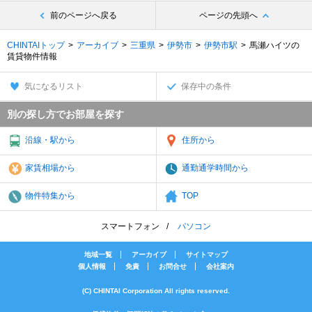
前のページへ戻る
ページの先頭へ
CHINTAIトップ
アーカイブ
三重県
伊勢市
伊勢市駅
馬瀬ハイツの
賃貸物件情報
気になるリスト
保存中の条件
別の探し方でお部屋を探す
沿線・駅から
住所から
家賃相場から
通勤通学時間から
物件特集から
TOP
スマートフォン
パソコン
地域一覧
アーカイブ
サイトマップ
個人情報
免責
お問合せ
会社案内
(C) CHINTAI Corporation All rights reserved.