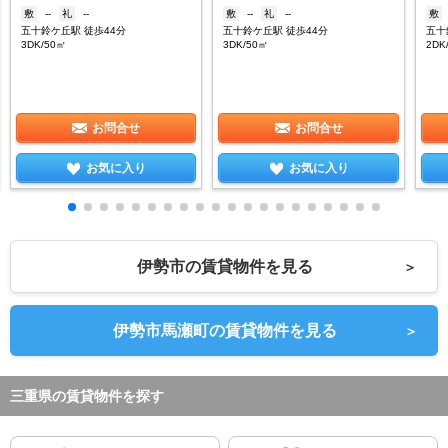
敷
--
礼
--
敷
--
礼
--
敷
五十鈴ケ丘駅 徒歩44分
五十鈴ケ丘駅 徒歩44分
五十
3DK/50㎡
3DK/50㎡
2DK
お問合せ
お問合せ
お気に入り
お気に入り
伊勢市の賃貸物件を見る
＞
伊勢市馬瀬町の賃貸物件を見る
＞
三重県の賃貸物件を探す