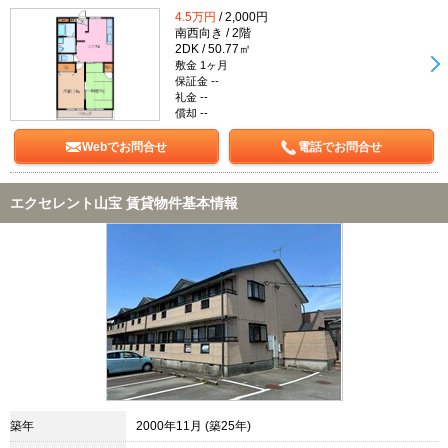
4.5万円
/ 2,000円
南西向き / 2階
2DK / 50.77㎡
敷金 1ヶ月
保証金 --
礼金 --
償却 --
Webでお問合せ
電話でお問合せ
エクセレント山宝 賃貸物件基本情報
築年
2000年11月 (築25年)