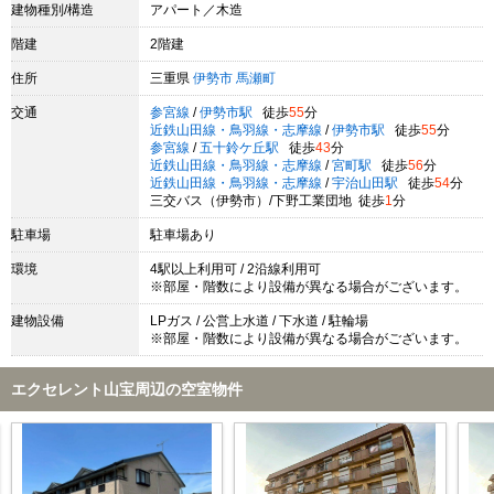
建物種別/構造
アパート／木造
階建
2階建
住所
三重県
伊勢市
馬瀬町
交通
参宮線
/
伊勢市駅
徒歩
55
分
近鉄山田線・鳥羽線・志摩線
/
伊勢市駅
徒歩
55
分
参宮線
/
五十鈴ケ丘駅
徒歩
43
分
近鉄山田線・鳥羽線・志摩線
/
宮町駅
徒歩
56
分
近鉄山田線・鳥羽線・志摩線
/
宇治山田駅
徒歩
54
分
三交バス（伊勢市）/下野工業団地 徒歩
1
分
駐車場
駐車場あり
環境
4駅以上利用可 / 2沿線利用可
※部屋・階数により設備が異なる場合がございます。
建物設備
LPガス / 公営上水道 / 下水道 / 駐輪場
※部屋・階数により設備が異なる場合がございます。
エクセレント山宝周辺の空室物件