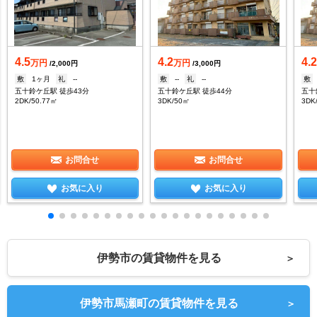
4.5
4.2
4.
万円
万円
/2,000円
/3,000円
敷
1ヶ月
礼
--
敷
--
礼
--
敷
五十鈴ケ丘駅 徒歩43分
五十鈴ケ丘駅 徒歩44分
五十
2DK/50.77㎡
3DK/50㎡
3DK
お問合せ
お問合せ
お気に入り
お気に入り
伊勢市の賃貸物件を見る
＞
伊勢市馬瀬町の賃貸物件を見る
＞