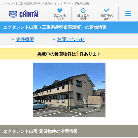
エクセレント山宝（三重県伊勢市）の賃貸マンション･アパート･部屋探し情報
お部屋を探す
気になる
最近見た
保存中の
リスト
物件
条件
沿線・駅から
エクセレント山宝（三重県伊勢市馬瀬町）の建物情報
住所から
物件概要
お問い合わせ
家賃相場から
1
掲載中の賃貸物件は
通勤通学時間から
件あります
物件特集から
不動産会社から
TOP
エクセレント山宝 賃貸物件の空室情報