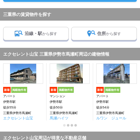
三重県の賃貸物件を探す
沿線・駅
住所
から探す
から探す
エクセレント山宝 三重県伊勢市馬瀬町周辺の建物情報
新着
掲載物件有
新着
掲載物件有
新着
掲載物件有
アパート
マンション
アパート
伊勢市駅
伊勢市駅
伊勢市駅
徒歩55分
徒歩50分
徒歩54分
三重県伊勢市馬瀬町
三重県伊勢市馬瀬町
三重県伊勢市馬瀬町
エクセレント山宝
馬瀬ハイツ
ルワン ジュール
エクセレント山宝周辺が得意な不動産店舗