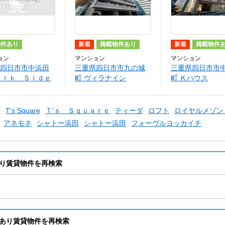
物件あり
新着
掲載物件あり
新着
掲載物件
ョン
マンション
マンション
四日市市中浜田
三重県四日市市九の城
三重県四日市市
ａｒｋ Ｓｉｄｅ
町 ヴィラナイン
町 Ｋハウス
ル
T's Square
Ｔ’ｓ Ｓｑｕａｒｅ
ティーダ
ロフト
ロイヤルメゾン
アネモネ
シャトー浜田
シャトー浜田
フォーヴルヨッカイチ
り賃貸物件を再検索
あり賃貸物件を再検索