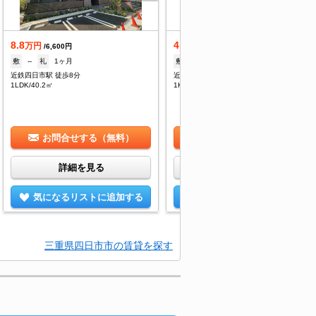
8.8
4.5
万円
万円
/6,600円
/5,000円
敷
--
礼
1ヶ月
敷
--
礼
--
近鉄四日市駅 徒歩8分
近鉄四日市駅 徒歩9分
1LDK/40.2㎡
1K/32.64㎡
お問合せする（無料）
お問合せする（無料）
詳細を見る
詳細を見る
気になるリストに追加する
気になるリストに追加する
三重県四日市市の賃貸を探す