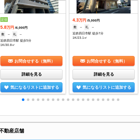
4.3
定借
万円
/5,000円
5.8
敷
--
礼
--
万円
/6,000円
近鉄四日市駅 徒歩7分
敷
--
礼
--
1K/23.1㎡
近鉄四日市駅 徒歩5分
1K/30.8㎡
お問合せする（無料）
お問合せする（無料）
詳細を見る
詳細を見る
気になるリストに追加する
気になるリストに追加する
不動産店舗