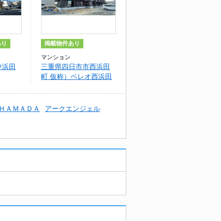
あり
掲載物件あり
マンション
中浜田
三重県四日市市西浜田
町 仮称）ベレオ西浜田
ＨＡＭＡＤＡ
アークエンジェル