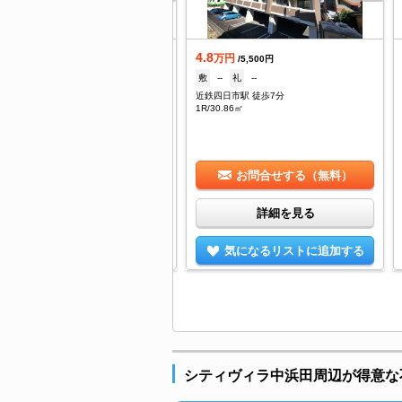
.5
4.8
万円
万円
/6,000円
/5,500円
2ヶ月
礼
1ヶ月
敷
--
礼
--
鉄四日市駅 徒歩6分
近鉄四日市駅 徒歩7分
K/63.37㎡
1R/30.86㎡
お問合せする（無料）
お問合せする（無料）
詳細を見る
詳細を見る
気になるリストに追加する
気になるリストに追加する
シティヴィラ中浜田周辺が得意な