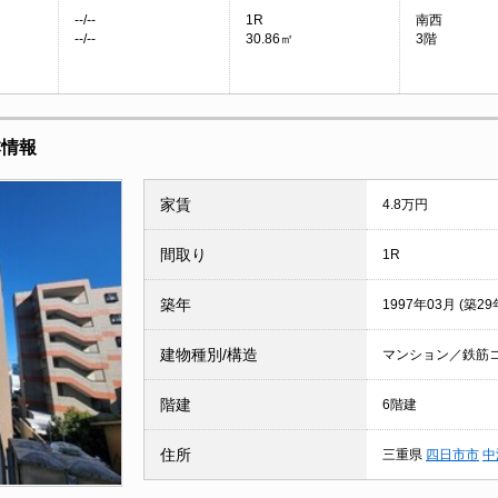
--/--
1R
南西
--/--
30.86㎡
3階
本情報
家賃
4.8万円
間取り
1R
築年
1997年03月 (築29
建物種別/構造
マンション／鉄筋
階建
6階建
住所
三重県
四日市市
中