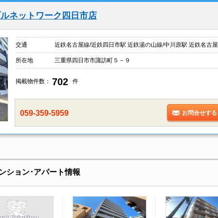
ブルネットワーク四日市店
交通
近鉄名古屋線/近鉄四日市駅 近鉄湯の山線/中川原駅 近鉄名古屋
所在地
三重県四日市市諏訪町５－９
702
掲載物件数：
件
059-359-5959
お問合せする
ンション･アパート情報