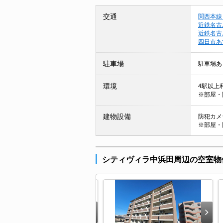
交通
関西本線
近鉄名古
近鉄名古
四日市あ
駐車場
駐車場あ
環境
4駅以上利
※部屋・
建物設備
防犯カメラ
※部屋・
シティヴィラ中浜田周辺の空室物