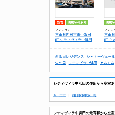
新着
掲載物件あり
掲載
マンション
マンシ
三重県四日市市中浜田
三重県
町 シティヴィラ中浜田
町 Ｐ
三幸
西浜田レジデンス
シャトーヴェー
朱の里
シティビラ中浜田
アネモネ
シティヴィラ中浜田の住所から空室あ
四日市市
四日市市中浜田町
シティヴィラ中浜田の最寄駅から空室