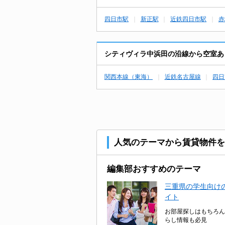
四日市駅
新正駅
近鉄四日市駅
赤
シティヴィラ中浜田の沿線から空室あ
関西本線（東海）
近鉄名古屋線
四日
人気のテーマから賃貸物件を
編集部おすすめのテーマ
三重県の学生向けの
イト
お部屋探しはもちろん
らし情報も必見