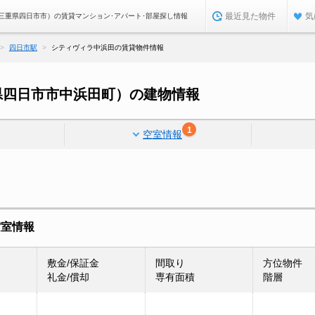
最近見た物件
気
三重県四日市市）の賃貸マンション･アパート･部屋探し情報
四日市駅
シティヴィラ中浜田の賃貸物件情報
県四日市市中浜田町）の建物情報
1
空室情報
空室情報
敷金/保証金
間取り
方位物件
礼金/償却
専有面積
階層