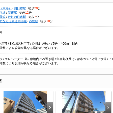
（東海）
/
四日市駅
徒歩
20
分
屋線
/
新正駅
徒歩
12
分
屋線
/
近鉄四日市駅
徒歩
7
分
すなろう鉄道内部線
/
赤堀駅
徒歩
10
分
り
用可 / 3沿線駅利用可 / 公園まで歩いて5分（400ｍ）以内
階数により設備が異なる場合がございます。
 / エレベーター1基 / 敷地内ごみ置き場 / 集合郵便受け / 都市ガス / 公営上水道 / 下
階数により設備が異なる場合がございます。
件