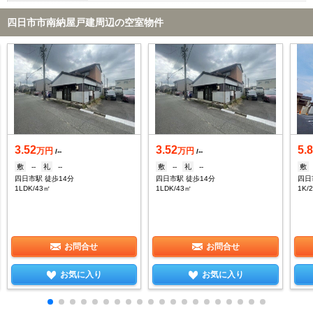
四日市市南納屋戸建周辺の空室物件
3.52
3.52
5.
万円
万円
/--
/--
敷
--
礼
--
敷
--
礼
--
敷
四日市駅 徒歩14分
四日市駅 徒歩14分
四日
1LDK/43㎡
1LDK/43㎡
1K/
お問合せ
お問合せ
お気に入り
お気に入り