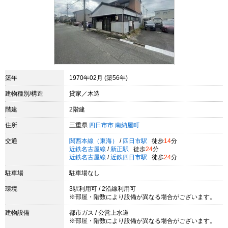
築年
1970年02月 (築56年)
建物種別/構造
貸家／木造
階建
2階建
住所
三重県
四日市市
南納屋町
交通
関西本線（東海）
/
四日市駅
徒歩
14
分
近鉄名古屋線
/
新正駅
徒歩
24
分
近鉄名古屋線
/
近鉄四日市駅
徒歩
24
分
駐車場
駐車場なし
環境
3駅利用可 / 2沿線利用可
※部屋・階数により設備が異なる場合がございます。
建物設備
都市ガス / 公営上水道
※部屋・階数により設備が異なる場合がございます。