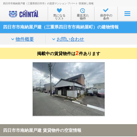
四日市市南納屋戸建（三重県四日市市）の賃貸マンション･アパート･部屋探し情報
お部屋を探す
気になる
最近見た
保存中の
リスト
物件
条件
沿線・駅から
四日市市南納屋戸建（三重県四日市市南納屋町）の建物情報
住所から
物件概要
お問い合わせ
家賃相場から
2
掲載中の賃貸物件は
通勤通学時間から
件あります
物件特集から
不動産会社から
TOP
四日市市南納屋戸建 賃貸物件の空室情報