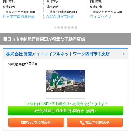
四日市駅
四日市駅
四日市駅
徒歩14分
徒歩14分
徒歩14分
三重県四日市市南納屋町
三重県四日市市南納屋町
三重県四日市市西末広町
四日市市南納屋戸建
ADAN四日市駅東
ワイズハイツ
四日市市南納屋戸建周辺が得意な不動産店舗
株式会社 賃貸メイトエイブルネットワーク四日市中央店
702
掲載物件数:
件
この物件はLINEで不動産会社へお問合せができます！
友だち追加してLINEでお問合せ（無料）
Webでお問合せ
電話でお問合せ