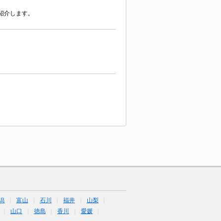
紹介します。
潟
富山
石川
福井
山梨
山口
徳島
香川
愛媛