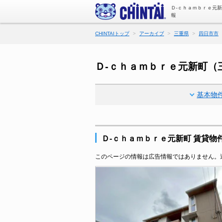
Ｄ-ｃｈａｍｂｒｅ元
報
CHINTAIトップ
アーカイブ
三重県
四日市市
Ｄ-ｃｈａｍｂｒｅ元新町（
基本物
Ｄ-ｃｈａｍｂｒｅ元新町 賃貸物
このページの情報は広告情報ではありません。過