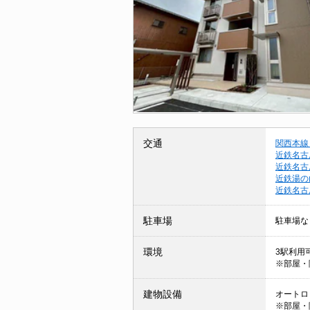
交通
関西本線
近鉄名古
近鉄名古
近鉄湯の
近鉄名古
駐車場
駐車場な
環境
3駅利用可
※部屋・
建物設備
オートロッ
※部屋・