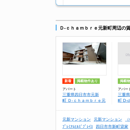
Ｄ-ｃｈａｍｂｒｅ元新町周辺の
新着
掲載物件あり
掲載
アパート
アパー
三重県四日市市元新
三重県
町 Ｄ-ｃｈａｍｂｒｅ元
町 D-
新町
元新マンション
元新マンション
（
ﾌﾟﾚﾐｱﾑﾋﾙｽﾞﾌﾟﾚｲｽ
四日市市新町貸家