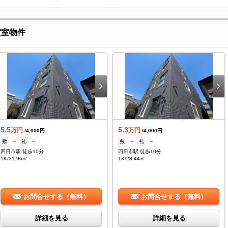
空室物件
5.5
5.3
万円
万円
/4,000円
/4,000円
敷
--
礼
--
敷
--
礼
--
四日市駅 徒歩10分
四日市駅 徒歩10分
1K/31.96㎡
1K/28.44㎡
お問合せする（無料）
お問合せする（無料）
詳細を見る
詳細を見る