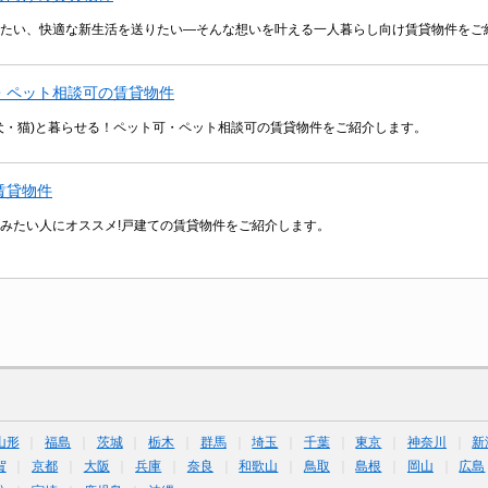
たい、快適な新生活を送りたい―そんな想いを叶える一人暮らし向け賃貸物件をご
・ペット相談可の賃貸物件
犬・猫)と暮らせる！ペット可・ペット相談可の賃貸物件をご紹介します。
賃貸物件
みたい人にオススメ!戸建ての賃貸物件をご紹介します。
山形
福島
茨城
栃木
群馬
埼玉
千葉
東京
神奈川
新
賀
京都
大阪
兵庫
奈良
和歌山
鳥取
島根
岡山
広島