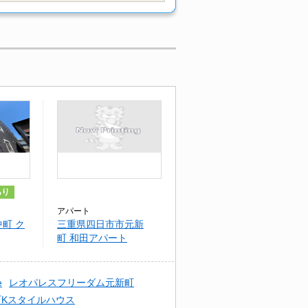
あり
アパート
町 ク
三重県四日市市元新
町 和田アパート
e
レオパレスフリーダム元新町
町Kスタイルハウス