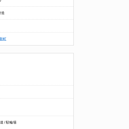
)
骨造
新町
道 / 駐輪場