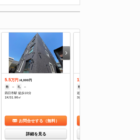
5.5
12
万円
万円
/4,000円
/--
敷
--
礼
--
敷
2ヶ月
礼
1ヶ月
四日市駅 徒歩10分
近鉄四日市駅 徒歩10分
1K/31.96㎡
3LDK/76.16㎡
お問合せする（無料）
お問合せする（無料）
詳細を見る
詳細を見る