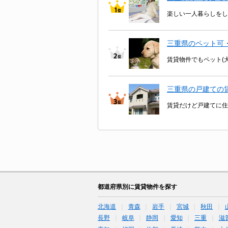
楽しい一人暮らしをし
三重県のペット可
賃貸物件でもペット(
三重県の戸建ての
賃貸だけど戸建てに住
都道府県別に賃貸物件を探す
北海道
青森
岩手
宮城
秋田
長野
岐阜
静岡
愛知
三重
滋