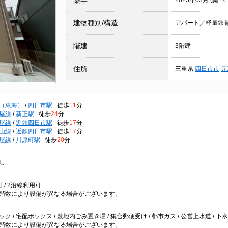
築年
2025年03月 (築1年
建物種別/構造
アパート／軽量鉄
階建
3階建
住所
三重県
四日市市
元
（東海）
/
四日市駅
徒歩
11
分
屋線
/
新正駅
徒歩
24
分
屋線
/
近鉄四日市駅
徒歩
17
分
山線
/
近鉄四日市駅
徒歩
17
分
屋線
/
川原町駅
徒歩
20
分
し
 / 2沿線利用可
階数により設備が異なる場合がございます。
ク / 宅配ボックス / 敷地内ごみ置き場 / 集合郵便受け / 都市ガス / 公営上水道 / 下水
階数により設備が異なる場合がございます。