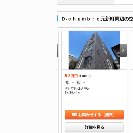
Ｄ-ｃｈａｍｂｒｅ元新町周辺の
5.3
借
万円
/4,000円
.5
敷
--
礼
--
万円
/5,000円
四日市駅 徒歩10分
--
礼
--
1K/28.44㎡
日市駅 徒歩9分
/20.59㎡
お問合せする（無料）
お問合せする（無料）
詳細を見る
詳細を見る