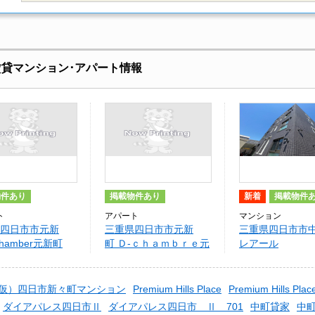
賃貸マンション･アパート情報
物件あり
掲載物件あり
新着
掲載物件
ト
アパート
マンション
四日市市元新
三重県四日市市元新
三重県四日市市中
chamber元新町
町 Ｄ-ｃｈａｍｂｒｅ元
レアール
新町
仮）四日市新々町マンション
Premium Hills Place
Premium Hills Plac
ダイアパレス四日市Ⅱ
ダイアパレス四日市 Ⅱ 701
中町貸家
中