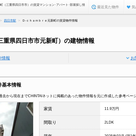
新町（三重県四日市市）の賃貸マンション･アパート･部屋探し情
最近見た物件
気
四日市駅
Ｄ-ｃｈａｍｂｒｅ元新町の賃貸物件情報
三重県四日市市元新町）の建物情報
件情報
お
件基本情報
去から現在までCHINTAIネットに掲載のあった物件情報を元に作成した参考ペー
家賃
11.9万円
間取り
2LDK