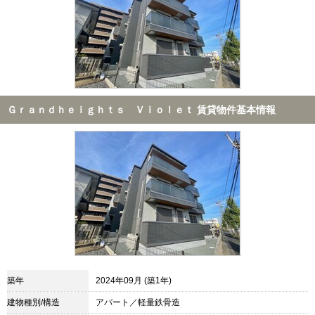
Ｇｒａｎｄｈｅｉｇｈｔｓ Ｖｉｏｌｅｔ 賃貸物件基本情報
築年
2024年09月 (築1年)
建物種別/構造
アパート／軽量鉄骨造