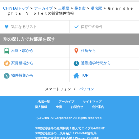
CHINTAIトップ
アーカイブ
三重県
桑名市
桑名駅
Ｇｒａｎｄｈｅ
ｉｇｈｔｓ Ｖｉｏｌｅｔの賃貸物件情報
気になるリスト
保存中の条件
別の探し方でお部屋を探す
沿線・駅から
住所から
家賃相場から
通勤通学時間から
物件特集から
TOP
スマートフォン
パソコン
地域一覧
アーカイブ
サイトマップ
個人情報
免責
お問合せ
会社案内
(C) CHINTAI Corporation All rights reserved.
[PR]賃貸物件の疑問解決！教えてエイブルAGENT
[PR]賃貸生活の工夫を紹介！CHINTAI情報局
[PR]女性の賃貸生活を応援！Woman.CHINTAI