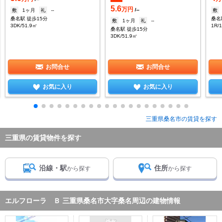
5.6
万円
/--
敷
1ヶ月
礼
--
敷
桑名駅 徒歩15分
桑名
敷
1ヶ月
礼
--
3DK/51.9㎡
1R/
桑名駅 徒歩15分
3DK/51.9㎡
お問合せ
お問合せ
お気に入り
お気に入り
三重県桑名市の賃貸を探す
三重県の賃貸物件を探す
沿線・駅
住所
から探す
から探す
エルフローラ Ｂ 三重県桑名市大字桑名周辺の建物情報