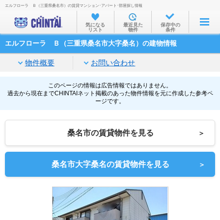
エルフローラ Ｂ（三重県桑名市）の賃貸マンション･アパート･部屋探し情報
お部屋を探す
気になる
最近見た
保存中の
リスト
物件
条件
沿線・駅から
エルフローラ Ｂ（三重県桑名市大字桑名）の建物情報
住所から
物件概要
お問い合わせ
家賃相場から
通勤通学時間から
このページの情報は広告情報ではありません。
過去から現在までCHINTAIネット掲載のあった物件情報を元に作成した参考ペ
ージです。
物件特集から
不動産会社から
桑名市の賃貸物件を見る
＞
TOP
桑名市大字桑名の賃貸物件を見る
＞