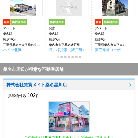
新着
掲載物件有
掲載物件有
新着
掲載物件有
アパート
貸家
アパート
桑名駅
桑名駅
桑名駅
徒歩16分
徒歩5分
徒歩6分
三重県桑名市大字桑名北浜町
桑名市大字桑名諸戸苑
三重県桑名市大字東方
ハイツ北浜
坪井様貸家（諸戸苑）
第三修徳コーポ
桑名市周辺が得意な不動産店舗
株式会社賃貸メイト桑名星川店
102
掲載物件数:
件
この物件はLINEで不動産会社へお問合せができます！