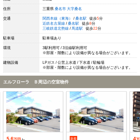
住所
三重県
桑名市
大字桑名
交通
関西本線（東海）
/
桑名駅
徒歩
5
分
近鉄名古屋線
/
桑名駅
徒歩
8
分
三岐鉄道北勢線
/
馬道駅
徒歩
22
分
駐車場
駐車場あり
環境
3駅利用可 / 3沿線駅利用可
※部屋・階数により設備が異なる場合がございます。
建物設備
LPガス / 公営上水道 / 下水道 / 駐輪場
※部屋・階数により設備が異なる場合がございます。
エルフローラ Ｂ周辺の空室物件
5.6
4
新着
万円
万
/--