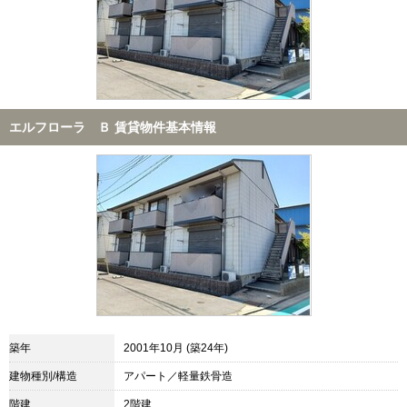
エルフローラ Ｂ 賃貸物件基本情報
築年
2001年10月 (築24年)
建物種別/構造
アパート／軽量鉄骨造
階建
2階建