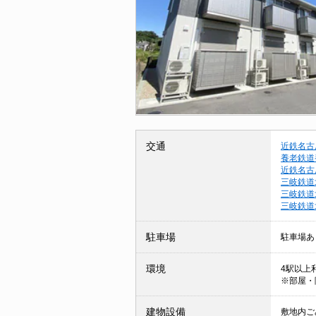
交通
近鉄名古
養老鉄道
近鉄名古
三岐鉄道
三岐鉄道
三岐鉄道
駐車場
駐車場あ
環境
4駅以上利
※部屋・
建物設備
敷地内ごみ