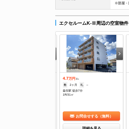
※部屋・
エクセルームK-Ⅲ周辺の空室物件
.6
4.7
万円
万円
/2,000円
/--
1,000円
礼
--
敷
2ヶ月
礼
--
名駅 徒歩19分
益生駅 徒歩7分
K/34㎡
1R/31㎡
お問合せする（無料）
お問合せする（無料）
詳細を見る
詳細を見る