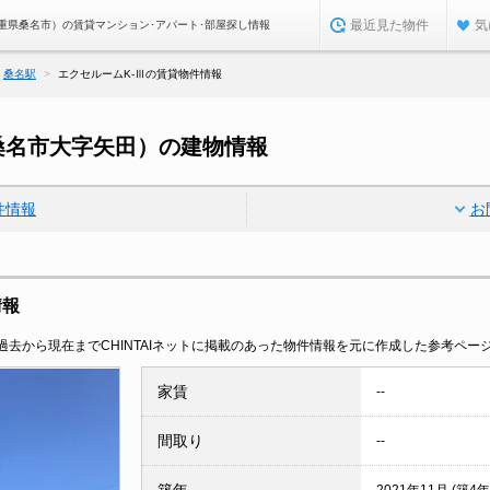
最近見た物件
気
三重県桑名市）の賃貸マンション･アパート･部屋探し情報
桑名駅
エクセルームK-Ⅲの賃貸物件情報
桑名市大字矢田）の建物情報
件情報
お
情報
去から現在までCHINTAIネットに掲載のあった物件情報を元に作成した参考ペー
家賃
--
間取り
--