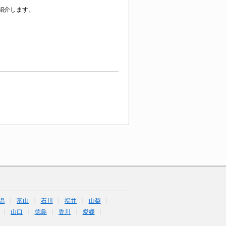
紹介します。
潟
富山
石川
福井
山梨
山口
徳島
香川
愛媛