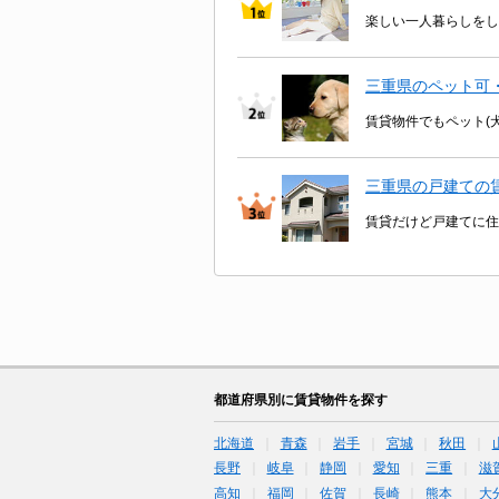
楽しい一人暮らしをし
三重県のペット可
賃貸物件でもペット(
三重県の戸建ての
賃貸だけど戸建てに住
都道府県別に賃貸物件を探す
北海道
青森
岩手
宮城
秋田
長野
岐阜
静岡
愛知
三重
滋
高知
福岡
佐賀
長崎
熊本
大