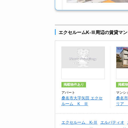
エクセルームK-Ⅲ周辺の賃貸マン
掲載物件あり
掲載
アパート
マンシ
桑名市大字矢田 エクセ
桑名市
ルーム K Ⅲ
リア 
エクセルーム K-Ⅲ
エルパティオ