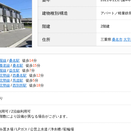
築年
2021年11月 (築4年
建物種別/構造
アパート／軽量鉄
階建
2階建
住所
三重県
桑名市
大字
屋線
/
桑名駅
徒歩
14
分
養老線
/
桑名駅
徒歩
15
分
屋線
/
益生駅
徒歩
7
分
北勢線
/
西桑名駅
徒歩
12
分
北勢線
/
馬道駅
徒歩
5
分
北勢線
/
西別所駅
徒歩
18
分
り
用可 / 2沿線利用可
階数により設備が異なる場合がございます。
置き場 / LPガス / 公営上水道 / 浄水槽 / 駐輪場