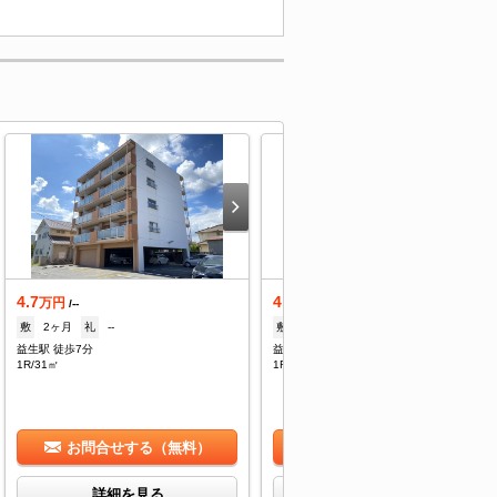
4.7
4.7
万円
万円
/--
/--
敷
2ヶ月
礼
--
敷
2ヶ月
礼
--
益生駅 徒歩7分
益生駅 徒歩7分
1R/31㎡
1R/30㎡
お問合せする（無料）
お問合せする（無料）
詳細を見る
詳細を見る