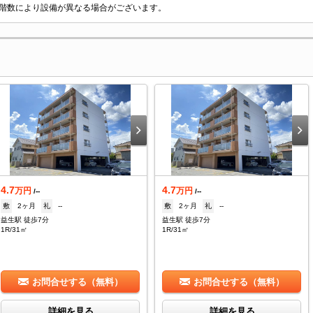
階数により設備が異なる場合がございます。
4.7
4.7
万円
万円
/--
/--
敷
2ヶ月
礼
--
敷
2ヶ月
礼
--
益生駅 徒歩7分
益生駅 徒歩7分
1R/31㎡
1R/31㎡
お問合せする（無料）
お問合せする（無料）
詳細を見る
詳細を見る