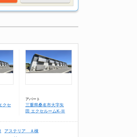
アパート
エクセ
三重県桑名市大字矢
田 エクセルームK-Ⅲ
棟
アステリア Ａ棟