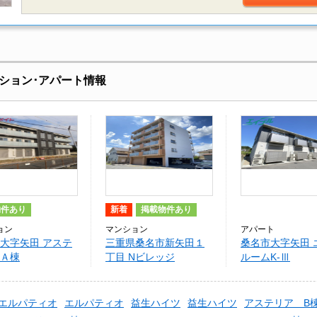
ション･アパート情報
物件あり
新着
掲載物件あり
ョン
マンション
アパート
大字矢田 アステ
三重県桑名市新矢田１
桑名市大字矢田 
Ａ棟
丁目 Nビレッジ
ルームK-Ⅲ
エルパティオ
エルパティオ
益生ハイツ
益生ハイツ
アステリア B