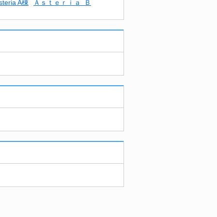
steria A棟
Ａｓｔｅｒｉａ Ｂ