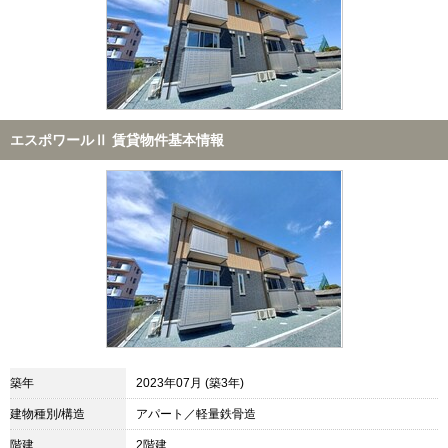
エスポワールⅡ 賃貸物件基本情報
築年
2023年07月 (築3年)
建物種別/構造
アパート／軽量鉄骨造
階建
2階建