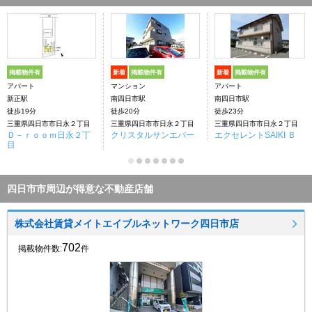
掲載物件有
新着
掲載物件有
新着
掲載物件有
アパート
マンション
アパート
新正駅
南四日市駅
南四日市駅
徒歩19分
徒歩20分
徒歩23分
三重県四日市市日永２丁目
三重県四日市市日永２丁目
三重県四日市市日永２丁目
Ｄ－ｒｏｏｍ日永２丁
クリスタルサンエバー
エクセレントSAIKI Ｂ
目
四日市市周辺が得意な不動産店舗
株式会社賃貸メイトエイブルネットワーク四日市店
702
掲載物件数:
件