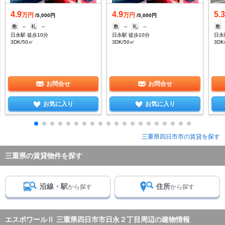
4.9
4.9
5.
万円
万円
/5,000円
/5,000円
敷
--
礼
--
敷
--
礼
--
敷
日永駅 徒歩10分
日永駅 徒歩10分
日永
3DK/50㎡
3DK/50㎡
3DK
お問合せ
お問合せ
お気に入り
お気に入り
三重県四日市市の賃貸を探す
三重県の賃貸物件を探す
沿線・駅
住所
から探す
から探す
エスポワールⅡ 三重県四日市市日永２丁目周辺の建物情報