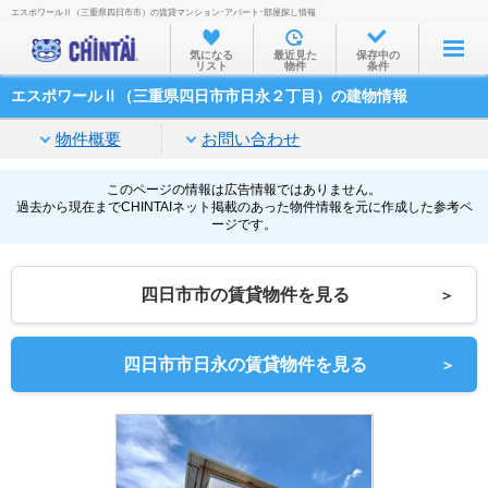
エスポワールⅡ（三重県四日市市）の賃貸マンション･アパート･部屋探し情報
お部屋を探す
気になる
最近見た
保存中の
リスト
物件
条件
沿線・駅から
エスポワールⅡ（三重県四日市市日永２丁目）の建物情報
住所から
物件概要
お問い合わせ
家賃相場から
通勤通学時間から
このページの情報は広告情報ではありません。
過去から現在までCHINTAIネット掲載のあった物件情報を元に作成した参考ペ
ージです。
物件特集から
不動産会社から
四日市市の賃貸物件を見る
＞
TOP
四日市市日永の賃貸物件を見る
＞