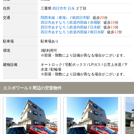
住所
三重県
四日市市
日永
２丁目
交通
関西本線（東海）
/
南四日市駅
徒歩
20
分
四日市あすなろう鉄道内部線
/
赤堀駅
徒歩
16
分
四日市あすなろう鉄道内部線
/
日永駅
徒歩
13
分
四日市あすなろう鉄道内部線
/
南日永駅
徒歩
12
分
駐車場
駐車場あり
環境
3駅利用可
※部屋・階数により設備が異なる場合がございます。
建物設備
オートロック / 宅配ボックス / LPガス / 公営上水道 / 下
水道 / 駐輪場
※部屋・階数により設備が異なる場合がございます。
エスポワールⅡ周辺の空室物件