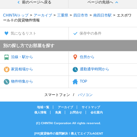
前のページへ戻る
ページの先頭へ
CHINTAIトップ
アーカイブ
三重県
四日市市
南四日市駅
エスポワ
ールⅡの賃貸物件情報
気になるリスト
保存中の条件
別の探し方でお部屋を探す
沿線・駅から
住所から
家賃相場から
通勤通学時間から
物件特集から
TOP
スマートフォン
パソコン
地域一覧
アーカイブ
サイトマップ
個人情報
免責
お問合せ
会社案内
(C) CHINTAI Corporation All rights reserved.
[PR]賃貸物件の疑問解決！教えてエイブルAGENT