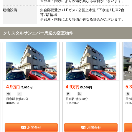
※部屋・階数により設備が異なる場合がございます。
建物設備
集合郵便受け / LPガス / 公営上水道 / 下水道 / 駐車2台
可 / 駐輪場
※部屋・階数により設備が異なる場合がございます。
クリスタルサンエバー周辺の空室物件
4.9
4.9
5.
万円
万円
/5,000円
/5,000円
敷
--
礼
--
敷
--
礼
--
敷
日永駅 徒歩10分
日永駅 徒歩10分
日永
3DK/50㎡
3DK/50㎡
3DK
お問合せ
お問合せ