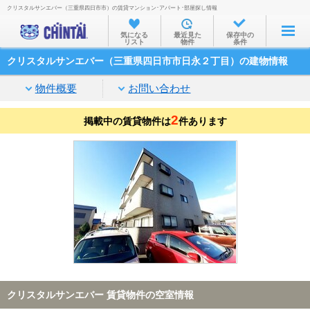
クリスタルサンエバー（三重県四日市市）の賃貸マンション･アパート･部屋探し情報
お部屋を探す
気になる
最近見た
保存中の
リスト
物件
条件
沿線・駅から
クリスタルサンエバー（三重県四日市市日永２丁目）の建物情報
住所から
物件概要
お問い合わせ
家賃相場から
2
掲載中の賃貸物件は
通勤通学時間から
件あります
物件特集から
不動産会社から
TOP
クリスタルサンエバー 賃貸物件の空室情報