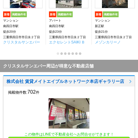
新着
掲載物件有
新着
掲載物件有
新着
掲載物件有
マンション
アパート
マンション
南四日市駅
南四日市駅
新正駅
徒歩20分
徒歩23分
徒歩21分
三重県四日市市日永２丁目
三重県四日市市日永２丁目
三重県四日市市日永２丁目
クリスタルサンエバー
エクセレントSAIKI Ｂ
メゾンカリーノ
クリスタルサンエバー周辺が得意な不動産店舗
株式会社 賃貸メイトエイブルネットワーク本店ギャラリー店
702
掲載物件数:
件
この物件はLINEで不動産会社へお問合せができます！