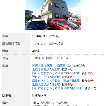
築年
1996年09月 (築29年)
建物種別/構造
マンション／鉄骨ALC造
階建
3階建
住所
三重県
四日市市
日永
２丁目
交通
関西本線（東海）
/
南四日市駅
徒歩
20
分
近鉄名古屋線
/
新正駅
徒歩
20
分
四日市あすなろう鉄道内部線
/
赤堀駅
徒歩
15
分
近鉄八王子線
/
赤堀駅
徒歩
14
分
四日市あすなろう鉄道内部線
/
日永駅
徒歩
10
分
近鉄八王子線
/
日永駅
徒歩
10
分
四日市あすなろう鉄道内部線
/
南日永駅
徒歩
11
分
駐車場
駐車場あり
環境
4駅以上利用可 / 2沿線利用可