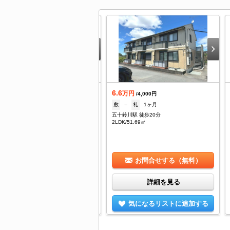
.5
6.6
万円
万円
/--
/4,000円
1ヶ月
礼
--
敷
--
礼
1ヶ月
治山田駅 徒歩22分
五十鈴川駅 徒歩20分
/28.05㎡
2LDK/51.69㎡
お問合せする（無料）
お問合せする（無料）
詳細を見る
詳細を見る
気になるリストに追加する
気になるリストに追加する