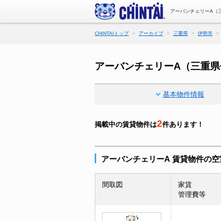
アーバンチェリーA（
CHINTAIトップ
アーカイブ
三重県
伊勢市
アーバンチェリーA（三重
基本物件情報
2
掲載中の賃貸物件は
件あります！
アーバンチェリーA 賃貸物件の空
間取図
家賃
管理費等