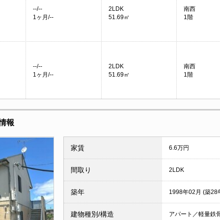
--/--
2LDK
南西
1ヶ月/--
51.69㎡
1階
--/--
2LDK
南西
1ヶ月/--
51.69㎡
1階
情報
家賃
6.6万円
間取り
2LDK
築年
1998年02月 (築28
建物種別/構造
アパート／軽量鉄