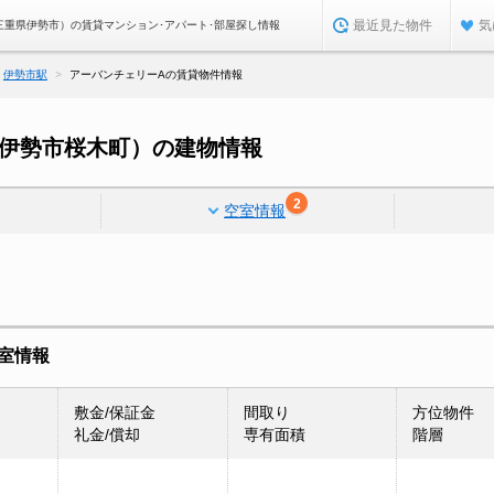
最近見た物件
気
三重県伊勢市）の賃貸マンション･アパート･部屋探し情報
伊勢市駅
アーバンチェリーAの賃貸物件情報
県伊勢市桜木町）の建物情報
2
空室情報
室情報
敷金/保証金
間取り
方位物件
礼金/償却
専有面積
階層