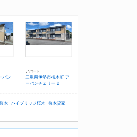
アパート
ーバン
三重県伊勢市桜木町 ア
ーバンチェリー B
桜木
ハイブリッジ桜木
桜木貸家