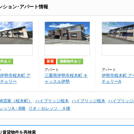
ンション･アパート情報
物件あり
新着
掲載物件あり
ト
アパート
アパート
伊勢市桜木町 ア
三重県伊勢市桜木町 キ
伊勢市桜木町 ア
チェリー
ャッスル伊勢
チェリーA
崎貸家（桜木町）
ハイブリッジ桜木
ハイブリッジ桜木
ハイブリッジ
レッソA・B棟
リオ・セレッソ Ａ棟
り賃貸物件を再検索