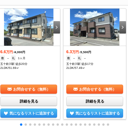
6.6
6.3
万円
万円
/4,000円
/3,500円
敷
--
礼
1ヶ月
敷
--
礼
--
五十鈴川駅 徒歩20分
五十鈴川駅 徒歩17分
2LDK/51.69㎡
2LDK/57.49㎡
お問合せする（無料）
お問合せする（無料）
詳細を見る
詳細を見る
気になるリストに追加する
気になるリストに追加する