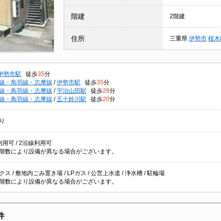
階建
2階建
住所
三重県
伊勢市
桜木
伊勢市駅
徒歩
35
分
線・鳥羽線・志摩線
/
伊勢市駅
徒歩
35
分
線・鳥羽線・志摩線
/
宇治山田駅
徒歩
28
分
線・鳥羽線・志摩線
/
五十鈴川駅
徒歩
20
分
り
用可 / 2沿線利用可
階数により設備が異なる場合がございます。
ス / 敷地内ごみ置き場 / LPガス / 公営上水道 / 浄水槽 / 駐輪場
階数により設備が異なる場合がございます。
件