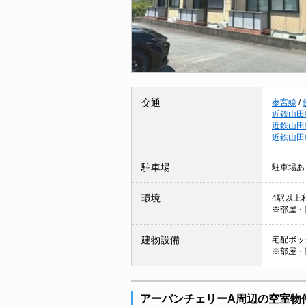
交通
参宮線
/
近鉄山田
近鉄山田
近鉄山田
駐車場
駐車場あ
環境
4駅以上利
※部屋・
建物設備
宅配ボック
※部屋・
アーバンチェリーA周辺の空室物