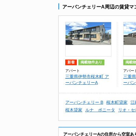
アーバンチェリーA周辺の賃貸マ
新着
掲載物件あり
掲載
アパート
アパー
三重県伊勢市桜木町 ア
三重県
ーバンチェリーA
ーバン
アーバンチェリー B
桜木町貸家
江
桜木貸家
ルナ ボニータ
リオ・セ
アーバンチェリーAの住所から空室あ