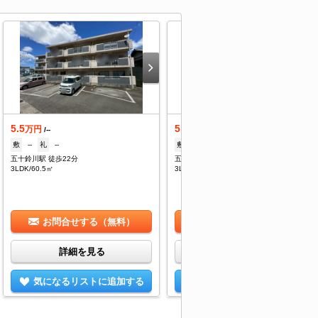
5.5
5.8
万円
万円
/--
/2,200円
敷
--
礼
--
敷
--
礼
--
五十鈴川駅 徒歩22分
五十鈴川駅 徒歩17分
3LDK/60.5㎡
3LDK/65.57㎡
お問合せする（無料）
お問合せする（無料）
詳細を見る
詳細を見る
気になるリストに追加する
気になるリストに追加する