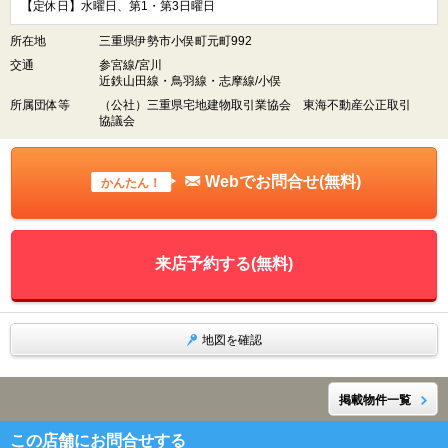
【定休日】水曜日、第1・第3日曜日
所在地
三重県伊勢市小俣町元町992
交通
参宮線/宮川
近鉄山田線・鳥羽線・志摩線/小俣
所属団体等
（公社）三重県宅地建物取引業協会 東海不動産公正取引
協議会
Webでお問合せ(無料)
かんたん！
来店予約する(無料)
地図を確認
掲載物件一覧
この店舗にお問合せする