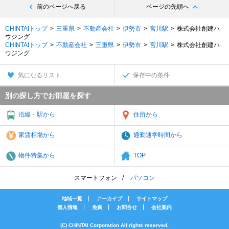
前のページへ戻る
ページの先頭へ
CHINTAIトップ
三重県
不動産会社
伊勢市
宮川駅
株式会社創建ハ
ウジング
CHINTAIトップ
不動産会社
三重県
伊勢市
宮川駅
株式会社創建ハ
ウジング
気になるリスト
保存中の条件
別の探し方でお部屋を探す
沿線・駅から
住所から
家賃相場から
通勤通学時間から
物件特集から
TOP
スマートフォン
パソコン
地域一覧
アーカイブ
サイトマップ
個人情報
免責
お問合せ
会社案内
(C) CHINTAI Corporation All rights reserved.