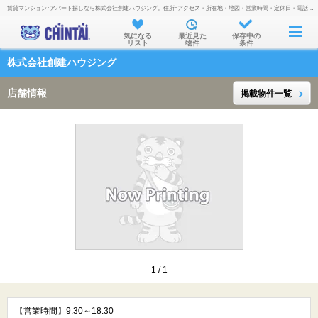
賃貸マンション･アパート探しなら株式会社創建ハウジング。住所･アクセス・所在地・地図・営業時間・定休日・電話番号などを掲載。
お部屋を探す
気になる
最近見た
保存中の
リスト
物件
条件
沿線・駅から
株式会社創建ハウジング
住所から
店舗情報
掲載物件一覧
家賃相場から
通勤通学時間から
物件特集から
不動産会社から
TOP
1
/
1
【営業時間】9:30～18:30