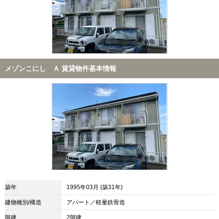
メゾンこにし Ａ 賃貸物件基本情報
築年
1995年03月 (築31年)
建物種別/構造
アパート／軽量鉄骨造
階建
2階建