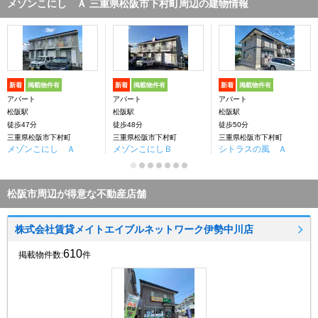
メゾンこにし Ａ 三重県松阪市下村町周辺の建物情報
新着
掲載物件有
新着
掲載物件有
新着
掲載物件有
アパート
アパート
アパート
松阪駅
松阪駅
松阪駅
徒歩47分
徒歩48分
徒歩50分
三重県松阪市下村町
三重県松阪市下村町
三重県松阪市下村町
メゾンこにし Ａ
メゾンこにしＢ
シトラスの風 Ａ
松阪市周辺が得意な不動産店舗
株式会社賃貸メイトエイブルネットワーク伊勢中川店
610
掲載物件数:
件