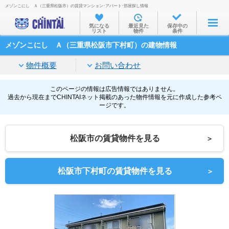
メゾンこにし Ａ（三重県松阪市）の賃貸マンション･アパート･部屋探し情報
お部屋を探す
気になる
最近見た
保存中の
リスト
物件
条件
沿線・駅から
メゾンこにし Ａ（三重県松阪市下村町）の建物情報
住所から
物件概要
お問い合わせ
家賃相場から
通勤通学時間から
このページの情報は広告情報ではありません。
過去から現在までCHINTAIネット掲載のあった物件情報を元に作成した参考ペ
ージです。
物件特集から
不動産会社から
松阪市の賃貸物件を見る
＞
TOP
松阪市下村町の賃貸物件を見る
＞