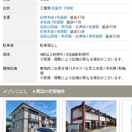
住所
三重県
松阪市
下村町
交通
紀勢本線
/
松阪駅
徒歩
47
分
名松線
/
松阪駅
徒歩
47
分
近鉄山田線・鳥羽線・志摩線
/
松阪駅
徒歩
49
分
紀勢本線
/
徳和駅
徒歩
21
分
近鉄山田線・鳥羽線・志摩線
/
東松阪駅
徒歩
32
分
駐車場
駐車場なし
環境
4駅以上利用可 / 3沿線駅利用可
※部屋・階数により設備が異なる場合がございます。
建物設備
敷地内ごみ置き場 / LPガス / 公営上水道 / 浄水槽 / 駐輪
場
※部屋・階数により設備が異なる場合がございます。
メゾンこにし Ａ周辺の空室物件