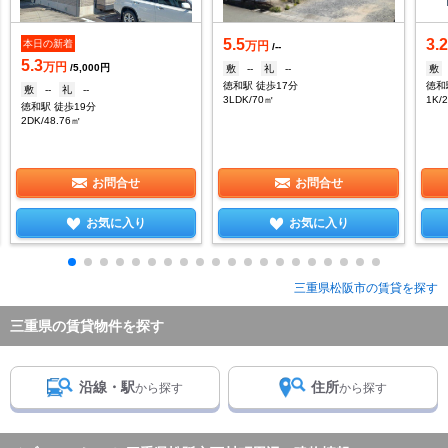
5.5
3.
本日の新着
万円
/--
5.3
万円
/5,000円
敷
--
礼
--
敷
徳和駅 徒歩17分
徳和
敷
--
礼
--
3LDK/70㎡
1K/
徳和駅 徒歩19分
2DK/48.76㎡
お問合せ
お問合せ
お気に入り
お気に入り
三重県松阪市の賃貸を探す
三重県の賃貸物件を探す
沿線・駅
住所
から探す
から探す