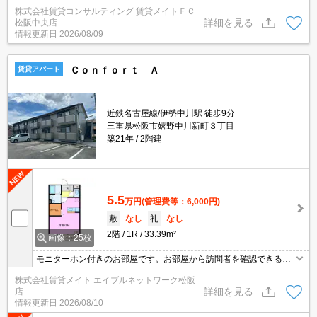
料物件は節約効果が期待できます！データ通信量を気にせず無料で
株式会社賃貸コンサルティング 賃貸メイトＦＣ
ネットが利用できます。PCはもちろんスマートフォンやオンライン
詳細を見る
松阪中央店
で利用できるゲームなどさまざまな用途で楽しめます♪
情報更新日
2026/08/09
Ｃｏｎｆｏｒｔ Ａ
賃貸アパート
近鉄名古屋線/伊勢中川駅 徒歩9分
三重県松阪市嬉野中川新町３丁目
築21年
2階建
5.5
万円
(管理費等：6,000円)
敷
なし
礼
なし
2階
1R
33.39m²
画像：25枚
モニターホン付きのお部屋です。お部屋から訪問者を確認できるの
でセキュリティ面はもちろん知らない人やセールスに対応する必要
株式会社賃貸メイト エイブルネットワーク松阪
もありません。 個人で契約をしなくてもネット無料で利用できます
詳細を見る
店
よ♪
情報更新日
2026/08/10