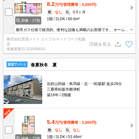
8.2
万円
(管理費等：6,000円)
敷
なし
礼
0.5ヶ月
1階
2LDK
60.6m²
画像：27枚
都市ガス仕様で経済的。便利な設備も満載のお部屋です。 ホームセ
キュリティー会社加入済♪セキュリティー重視の方にオススメの物件
株式会社賃貸メイト エイブルネットワーク松阪
ですよ！
詳細を見る
店
情報更新日
2026/08/10
春夏秋冬 夏
賃貸アパート
近鉄山田線・鳥羽線・志･･･/松阪駅 徒歩28分
三重県松阪市郷津町
築16年
2階建
5.4
万円
(管理費等：5,000円)
敷
なし
礼
なし
1階
2LDK
53.48m²
画像：25枚