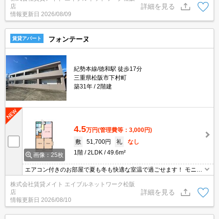
詳細を見る
店
情報更新日
2026/08/09
フォンテーヌ
賃貸アパート
紀勢本線/徳和駅 徒歩17分
三重県松阪市下村町
築31年
2階建
4.5
万円
(管理費等：3,000円)
敷
51,700円
礼
なし
1階
2LDK
49.6m²
画像：25枚
エアコン付きのお部屋で夏も冬も快適な室温で過ごせます！ モニタ
ーホン付きのお部屋です。お部屋から訪問者を確認できるのでセキ
株式会社賃貸メイト エイブルネットワーク松阪
ュリティ面はもちろん知らない人やセールスに対応する必要もあり
詳細を見る
店
ません。
情報更新日
2026/08/10