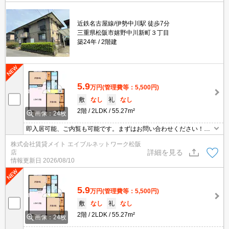
近鉄名古屋線/伊勢中川駅 徒歩7分
三重県松阪市嬉野中川新町３丁目
築24年
2階建
5.9
万円
(管理費等：5,500円)
敷
なし
礼
なし
2階
2LDK
55.27m²
画像：24枚
即入居可能、ご内覧も可能です。まずはお問い合わせください！オ
ンライン内見、オンライン申込も可能です。 モニターホン付きのお
株式会社賃貸メイト エイブルネットワーク松阪
部屋です。お部屋から訪問者を確認できるので、セキュリティ面は
詳細を見る
店
もちろん、知らない人やセールスに対応する必要もありません。
情報更新日
2026/08/10
5.9
万円
(管理費等：5,500円)
敷
なし
礼
なし
2階
2LDK
55.27m²
画像：24枚