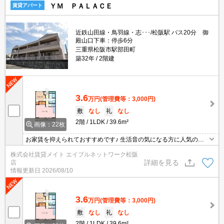
ＹＭ ＰＡＬＡＣＥ
賃貸アパート
近鉄山田線・鳥羽線・志･･･/松阪駅 バス20分 御
殿山口下車：停歩6分
三重県松阪市駅部田町
築32年
2階建
3.6
万円
(管理費等：3,000円)
敷
なし
礼
なし
2階
1LDK
39.6m²
画像：22枚
お家賃を抑えられておすすめです♪ 生活音の気になる方に人気の角
部屋！お隣さまが少ないので生活音が軽減されます◎玄関前を通る
株式会社賃貸メイト エイブルネットワーク松阪
人が少なくなるのも良いところ！
詳細を見る
店
情報更新日
2026/08/10
3.6
万円
(管理費等：3,000円)
敷
なし
礼
なし
2階
1LDK
39.6m²