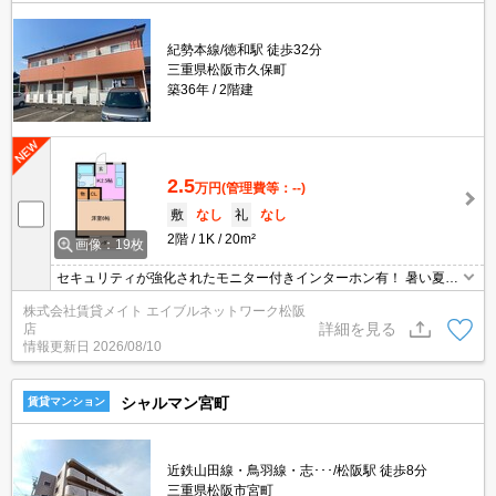
紀勢本線/徳和駅 徒歩32分
三重県松阪市久保町
築36年
2階建
2.5
万円
(管理費等：--)
敷
なし
礼
なし
2階
1K
20m²
画像：19枚
セキュリティが強化されたモニター付きインターホン有！ 暑い夏・
寒い冬に大活躍のエアコン♪エアコン付き物件ならオールシーズン快
株式会社賃貸メイト エイブルネットワーク松阪
適に過ごせます◎
詳細を見る
店
情報更新日
2026/08/10
シャルマン宮町
賃貸マンション
近鉄山田線・鳥羽線・志･･･/松阪駅 徒歩8分
三重県松阪市宮町