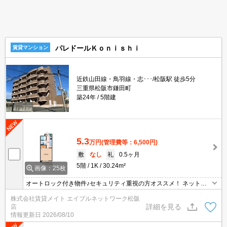
パレドールＫｏｎｉｓｈｉ
賃貸マンション
近鉄山田線・鳥羽線・志･･･/松阪駅 徒歩5分
三重県松阪市鎌田町
築24年
5階建
5.3
万円
(管理費等：6,500円)
敷
なし
礼
0.5ヶ月
5階
1K
30.24m²
画像：25枚
オートロック付き物件♪セキュリティ重視の方オススメ！ ネット無
料物件は節約効果が期待できます！データ通信量を気にせず無料で
株式会社賃貸メイト エイブルネットワーク松阪
ネットが利用できます。PCはもちろんスマートフォンやオンライン
詳細を見る
店
で利用できるゲームなどさまざまな用途で楽しめます♪
情報更新日
2026/08/10