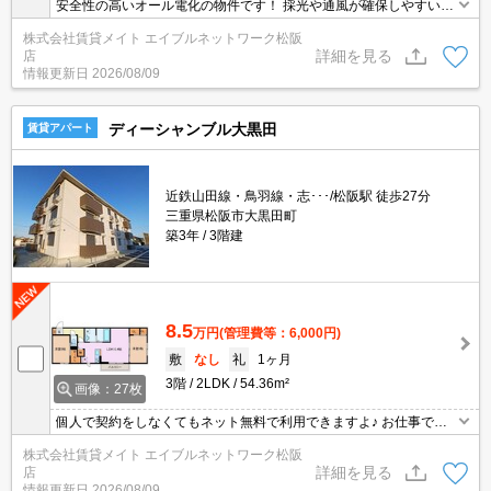
安全性の高いオール電化の物件です！ 採光や通風が確保しやすい戸
建てのメリットを存分に味わえます♪開放感あふれる暮らしをしてみ
株式会社賃貸メイト エイブルネットワーク松阪
ませんか？
詳細を見る
店
情報更新日
2026/08/09
ディーシャンブル大黒田
賃貸アパート
近鉄山田線・鳥羽線・志･･･/松阪駅 徒歩27分
三重県松阪市大黒田町
築3年
3階建
8.5
万円
(管理費等：6,000円)
敷
なし
礼
1ヶ月
3階
2LDK
54.36m²
画像：27枚
個人で契約をしなくてもネット無料で利用できますよ♪ お仕事で帰
りの遅い方も安心の宅配ボックス付き♪受け取り時間を気にせずネッ
株式会社賃貸メイト エイブルネットワーク松阪
トショッピングを楽しめます！
詳細を見る
店
情報更新日
2026/08/09