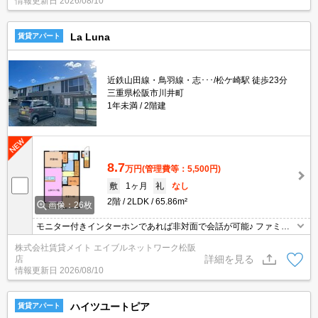
情報更新日
2026/08/10
La Luna
賃貸アパート
近鉄山田線・鳥羽線・志･･･/松ケ崎駅 徒歩23分
三重県松阪市川井町
1年未満
2階建
8.7
万円
(管理費等：5,500円)
敷
1ヶ月
礼
なし
2階
2LDK
65.86m²
画像：26枚
モニター付きインターホンであれば非対面で会話が可能♪ ファミリ
ー様にオススメの広々とした間取りです♪生活環境を整えて、おうち
株式会社賃貸メイト エイブルネットワーク松阪
時間をより楽しめます。
詳細を見る
店
情報更新日
2026/08/10
ハイツユートピア
賃貸アパート