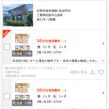
紀勢本線/松阪駅 徒歩60分
三重県松阪市山室町
築11年
2階建
10
万円
(管理費等：--)
敷
2ヶ月
礼
1ヶ月
1階
4LDK
137m²
画像：24枚
安全性の高いオール電化の物件です！ 採光や通風が確保しやすい戸
建てのメリットを存分に味わえます♪開放感あふれる暮らしをしてみ
株式会社賃貸コンサルティング 賃貸メイトＦＣ
ませんか？
詳細を見る
松阪中央店
情報更新日
2026/08/09
10
万円
(管理費等：--)
敷
2ヶ月
礼
1ヶ月
1階
4LDK
137m²
画像：24枚