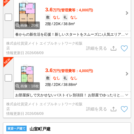
3.6
万円
(管理費等：4,000円)
敷
なし
礼
なし
2階
2DK
38.8m²
画像：20枚
春からの新生活を応援！新しいスタートをスムーズに♪人気エリアに
つきお問い合わせはお早めに！
株式会社賃貸メイト エイブルネットワーク松阪
詳細を見る
店
情報更新日
2026/08/09
3.6
万円
(管理費等：4,000円)
敷
なし
礼
なし
2階
2DK
38.88m²
画像：18枚
お部屋探しで欠かせないバストイレ別項目！ お部屋でゆったりとし
た時間を過ごしたい人にオススメ！和室のある物件です。楽な体勢
株式会社賃貸メイト エイブルネットワーク松阪
で過ごすことができリラックスさせる効果のあるい草の香りでくつ
詳細を見る
店
ろぎの時間を！
情報更新日
2026/08/09
山室町戸建
賃貸一戸建て