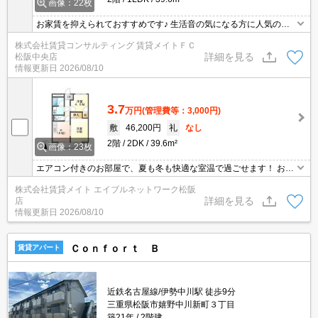
画像：22枚
お家賃を抑えられておすすめです♪ 生活音の気になる方に人気の角
部屋！お隣さまが少ないので生活音が軽減されます◎玄関前を通る
株式会社賃貸コンサルティング 賃貸メイトＦＣ
人が少なくなるのも良いところ！
詳細を見る
松阪中央店
情報更新日
2026/08/10
3.7
万円
(管理費等：3,000円)
敷
46,200円
礼
なし
2階
2DK
39.6m²
画像：23枚
エアコン付きのお部屋で、夏も冬も快適な室温で過ごせます！ お家
賃を抑えられておすすめです♪お二人入居にもファミリー様にもおす
株式会社賃貸メイト エイブルネットワーク松阪
すめの広さのお部屋です♪
詳細を見る
店
情報更新日
2026/08/10
Ｃｏｎｆｏｒｔ Ｂ
賃貸アパート
近鉄名古屋線/伊勢中川駅 徒歩9分
三重県松阪市嬉野中川新町３丁目
築21年
2階建