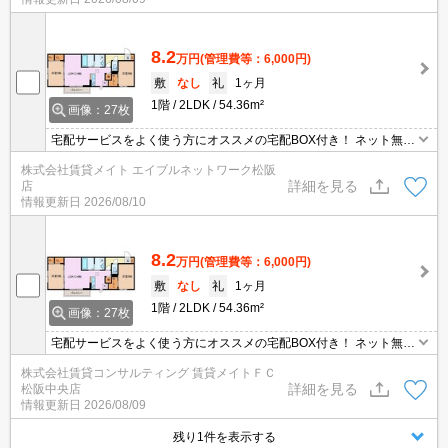
8.2
万円
(管理費等：6,000円)
敷
なし
礼
1ヶ月
1階
2LDK
54.36m²
画像：27枚
宅配サービスをよく使う方にオススメの宅配BOX付き！ ネット無料
物件は節約効果が期待できます！データ通信量を気にせず無料でネ
株式会社賃貸メイト エイブルネットワーク松阪
ットが利用できます。PCはもちろんスマートフォンやオンラインで
詳細を見る
店
利用できるゲームなどさまざまな用途で楽しめます♪
情報更新日
2026/08/10
8.2
万円
(管理費等：6,000円)
敷
なし
礼
1ヶ月
1階
2LDK
54.36m²
画像：27枚
宅配サービスをよく使う方にオススメの宅配BOX付き！ ネット無料
物件は節約効果が期待できます！データ通信量を気にせず無料でネ
株式会社賃貸コンサルティング 賃貸メイトＦＣ
ットが利用できます。PCはもちろんスマートフォンやオンラインで
詳細を見る
松阪中央店
利用できるゲームなどさまざまな用途で楽しめます♪
情報更新日
2026/08/09
残り1件を表示する