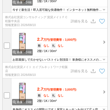
1階
1K
30m²
画像：24枚
今すぐ新生活！即入居可能な快適物件！ インターネット無料物件！
面倒な個人での手続き不要でご利用いただけます♪私生活はもちろん
株式会社賃貸コンサルティング 賃貸メイトＦＣ
テレワーク勤務の方にもおすすめですよ♪
詳細を見る
松阪中央店
情報更新日
2026/08/10
2.7
万円
(管理費等：3,000円)
敷
なし
礼
なし
2階
1K
30m²
画像：24枚
お部屋探しで欠かせないバストイレ別項目！ 単身様にオススメの間
取りです！居室とキッチンを分けて広々空間をぜひ味わってくださ
株式会社賃貸メイト エイブルネットワーク松阪
い♪
詳細を見る
店
情報更新日
2026/08/10
2.7
万円
(管理費等：3,000円)
敷
なし
礼
なし
2階
1K
30m²
画像：19枚
単身様にオススメの間取りです！居室とキッチンを分けて広々空間