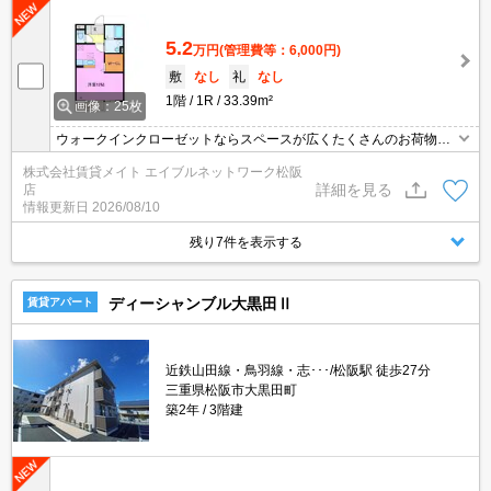
5.2
万円
(管理費等：6,000円)
敷
なし
礼
なし
1階
1R
33.39m²
画像：25枚
ウォークインクローゼットならスペースが広くたくさんのお荷物を
収納することができるのでお部屋がスッキリ♪ インターネット無料
株式会社賃貸メイト エイブルネットワーク松阪
で嬉しいですね。
詳細を見る
店
情報更新日
2026/08/10
残り7件を表示する
ディーシャンブル大黒田Ⅱ
賃貸アパート
近鉄山田線・鳥羽線・志･･･/松阪駅 徒歩27分
三重県松阪市大黒田町
築2年
3階建