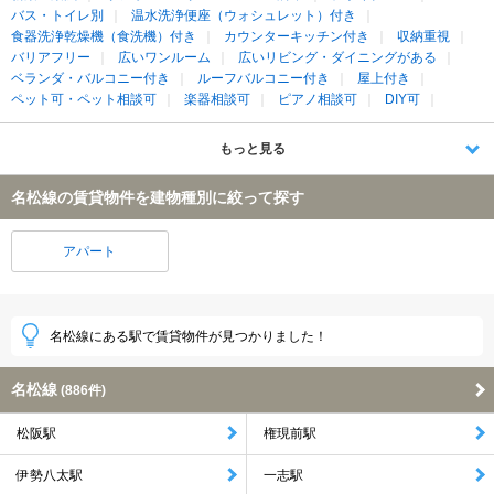
バス・トイレ別
温水洗浄便座（ウォシュレット）付き
食器洗浄乾燥機（食洗機）付き
カウンターキッチン付き
収納重視
バリアフリー
広いワンルーム
広いリビング・ダイニングがある
ベランダ・バルコニー付き
ルーフバルコニー付き
屋上付き
ペット可・ペット相談可
楽器相談可
ピアノ相談可
DIY可
もっと見る
名松線の賃貸物件を建物種別に絞って探す
アパート
名松線にある駅で賃貸物件が見つかりました！
名松線
(886件)
松阪駅
権現前駅
伊勢八太駅
一志駅