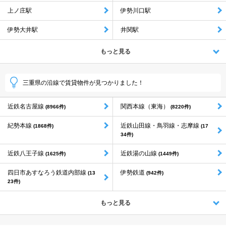
上ノ庄駅
伊勢川口駅
伊勢大井駅
井関駅
もっと見る
三重県の沿線で賃貸物件が見つかりました！
近鉄名古屋線
関西本線（東海）
(8966件)
(8220件)
紀勢本線
近鉄山田線・鳥羽線・志摩線
(1868件)
(17
34件)
近鉄八王子線
近鉄湯の山線
(1625件)
(1449件)
四日市あすなろう鉄道内部線
伊勢鉄道
(13
(942件)
23件)
もっと見る