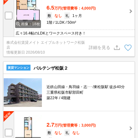
6.5
万円
(管理費等：4,000円)
敷
なし
礼
1ヶ月
1階
1LDK
50m²
画像：18枚
広々16.4帖のLDKとワークスペース付き！
株式会社賃貸メイト エイブルネットワーク松阪
詳細を見る
店
情報更新日
2026/08/10
パルテンザ松阪２
賃貸マンション
近鉄山田線・鳥羽線・志･･･/東松阪駅 徒歩40分
三重県松阪市駅部田町
築22年
4階建
2.7
万円
(管理費等：3,000円)
敷
なし
礼
なし