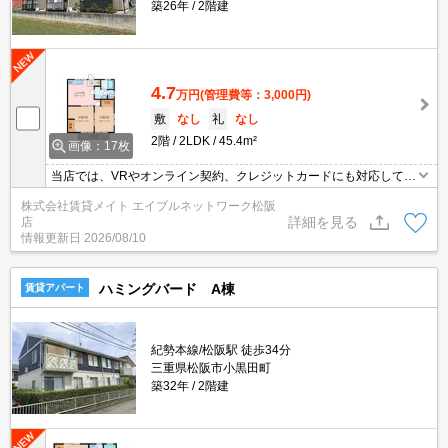
築26年
2階建
4.7
万円
(管理費等：3,000円)
敷
なし
礼
なし
2階
2LDK
45.4m²
画像：17枚
当店では、VRやオンライン契約、クレジットカードにも対応してお
りWEBのみでの契約も可能ですのでお気軽にお問い合わせ下さい！
株式会社賃貸メイト エイブルネットワーク松阪
詳細を見る
店
情報更新日
2026/08/10
ハミングバード A棟
賃貸アパート
紀勢本線/松阪駅 徒歩34分
三重県松阪市小黒田町
築32年
2階建