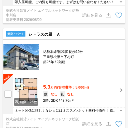
即入居可能、ご内覧も可能です。まずはお問い合わせください！オ
ンライン内見、オンライン申込も可能です。 モニターホン付きのお
株式会社賃貸メイト エイブルネットワーク伊勢
部屋です。お部屋から訪問者を確認できるので、セキュリティ面は
詳細を見る
中川店
もちろん、知らない人やセールスに対応する必要もありません。
情報更新日
2026/08/09
シトラスの風 Ａ
賃貸アパート
紀勢本線/徳和駅 徒歩19分
三重県松阪市下村町
築25年
2階建
5.3
万円
(管理費等：5,000円)
敷
なし
礼
なし
2階
2DK
48.76m²
画像：26枚
ネット関係に詳しくない人にはオススメ♪ネット無料付物件！ 都市
ガス物件なら家賃以外の生活費が抑えられます！ガス代が気になる
株式会社賃貸メイト エイブルネットワーク松阪
方にはおすすめの設備です◎
詳細を見る
店