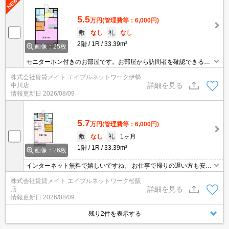
5.5
万円
(管理費等：6,000円)
敷
なし
礼
なし
2階
1R
33.39m²
画像：25枚
モニターホン付きのお部屋です。お部屋から訪問者を確認できるの
でセキュリティ面はもちろん知らない人やセールスに対応する必要
株式会社賃貸メイト エイブルネットワーク伊勢
もありません。 個人で契約をしなくてもネット無料で利用できます
詳細を見る
中川店
よ♪
情報更新日
2026/08/09
5.7
万円
(管理費等：6,000円)
敷
なし
礼
1ヶ月
1階
1R
33.39m²
画像：26枚
インターネット無料で嬉しいですね。 お仕事で帰りの遅い方も安心
の宅配ボックス付き♪受け取り時間を気にせずネットショッピングを
株式会社賃貸メイト エイブルネットワーク松阪
楽しめます！
詳細を見る
店
情報更新日
2026/08/09
残り2件を表示する