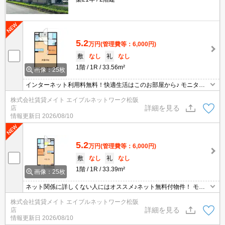
5.2
万円
(管理費等：6,000円)
敷
なし
礼
なし
1階
1R
33.56m²
画像：25枚
インターネット利用料無料！快適生活はこのお部屋から♪ モニター
ホン付きのお部屋です。お部屋から訪問者を確認できるので、セキ
株式会社賃貸メイト エイブルネットワーク松阪
ュリティ面はもちろん、知らない人やセールスに対応する必要もあ
詳細を見る
店
りません。
情報更新日
2026/08/10
5.2
万円
(管理費等：6,000円)
敷
なし
礼
なし
1階
1R
33.39m²
画像：25枚
ネット関係に詳しくない人にはオススメ♪ネット無料付物件！ モニ
ターホン付きのお部屋です。お部屋から訪問者を確認できるのでセ
株式会社賃貸メイト エイブルネットワーク松阪
キュリティ面はもちろん知らない人やセールスに対応する必要もあ
詳細を見る
店
りません。
情報更新日
2026/08/10