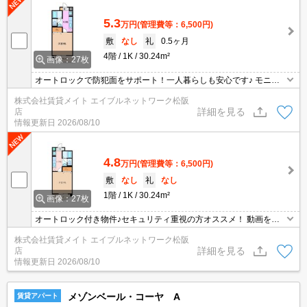
5.3
万円
(管理費等：6,500円)
敷
なし
礼
0.5ヶ月
4階
1K
30.24m²
画像：27枚
オートロックで防犯面をサポート！一人暮らしも安心です♪ モニタ
ーホン付きのお部屋です。お部屋から訪問者を確認できるので、セ
株式会社賃貸メイト エイブルネットワーク松阪
キュリティ面はもちろん、知らない人やセールスに対応する必要も
詳細を見る
店
ありません。
情報更新日
2026/08/10
4.8
万円
(管理費等：6,500円)
敷
なし
礼
なし
1階
1K
30.24m²
画像：27枚
オートロック付き物件♪セキュリティ重視の方オススメ！ 動画をよ
く見る・ゲームをよくやる方にオススメ！携帯スマホの容量が気に
株式会社賃貸メイト エイブルネットワーク松阪
ならないネット無料物件です◎
詳細を見る
店
情報更新日
2026/08/10
メゾンベール・コーヤ A
賃貸アパート