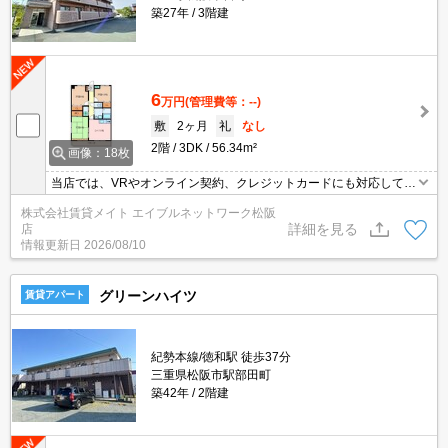
築27年
3階建
6
万円
(管理費等：--)
敷
2ヶ月
礼
なし
2階
3DK
56.34m²
画像：18枚
当店では、VRやオンライン契約、クレジットカードにも対応してお
りWEBのみでの契約も可能ですのでお気軽にお問い合わせ下さい！
株式会社賃貸メイト エイブルネットワーク松阪
詳細を見る
店
情報更新日
2026/08/10
グリーンハイツ
賃貸アパート
紀勢本線/徳和駅 徒歩37分
三重県松阪市駅部田町
築42年
2階建