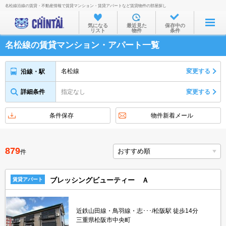
名松線沿線の賃貸・不動産情報で賃貸マンション・賃貸アパートなど賃貸物件の部屋探し
お部屋を探す
気になる
最近見た
保存中の
リスト
物件
条件
沿線・駅から
名松線の賃貸マンション・アパート一覧
住所から
家賃相場から
名松線
変更する
沿線・駅
通勤通学時間から
詳細条件
指定なし
変更する
物件特集から
条件保存
物件新着メール
不動産会社から
TOP
879
件
ブレッシングビューティー Ａ
賃貸アパート
近鉄山田線・鳥羽線・志･･･/松阪駅 徒歩14分
三重県松阪市中央町