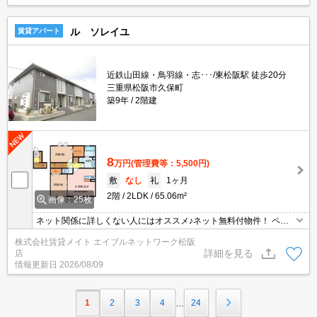
ル ソレイユ
賃貸アパート
近鉄山田線・鳥羽線・志･･･/東松阪駅 徒歩20分
三重県松阪市久保町
築9年
2階建
8
万円
(管理費等：5,500円)
敷
なし
礼
1ヶ月
2階
2LDK
65.06m²
画像：25枚
ネット関係に詳しくない人にはオススメ♪ネット無料付物件！ ペッ
トとの共同生活スタートに最適物件です！ 愛するペットと過ごす毎
株式会社賃貸メイト エイブルネットワーク松阪
日を思う存分楽しめます♪
詳細を見る
店
情報更新日
2026/08/09
1
2
3
4
24
…