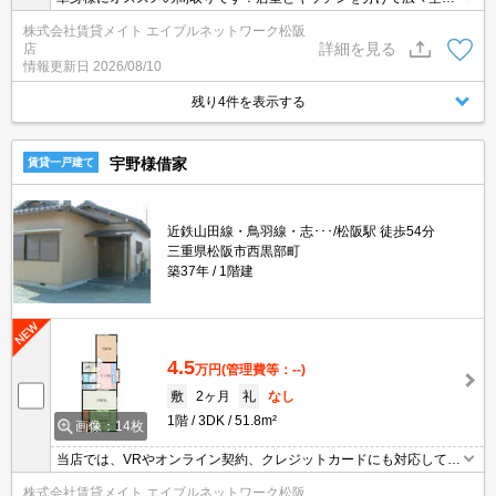
をぜひ味わってください♪
株式会社賃貸メイト エイブルネットワーク松阪
詳細を見る
店
情報更新日
2026/08/10
残り4件を表示する
宇野様借家
賃貸一戸建て
近鉄山田線・鳥羽線・志･･･/松阪駅 徒歩54分
三重県松阪市西黒部町
築37年
1階建
4.5
万円
(管理費等：--)
敷
2ヶ月
礼
なし
1階
3DK
51.8m²
画像：14枚
当店では、VRやオンライン契約、クレジットカードにも対応してお
りWEBのみでの契約も可能ですのでお気軽にお問い合わせ下さい！
株式会社賃貸メイト エイブルネットワーク松阪