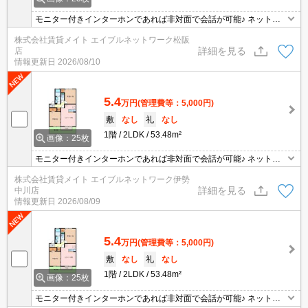
モニター付きインターホンであれば非対面で会話が可能♪ ネット無
料物件は節約効果が期待できます！データ通信量を気にせず無料で
株式会社賃貸メイト エイブルネットワーク松阪
ネットが利用できます。PCはもちろんスマートフォンやオンライン
詳細を見る
店
で利用できるゲームなどさまざまな用途で楽しめます♪
情報更新日
2026/08/10
5.4
万円
(管理費等：5,000円)
敷
なし
礼
なし
1階
2LDK
53.48m²
画像：25枚
モニター付きインターホンであれば非対面で会話が可能♪ ネット無
料物件は節約効果が期待できます！データ通信量を気にせず無料で
株式会社賃貸メイト エイブルネットワーク伊勢
ネットが利用できます。PCはもちろんスマートフォンやオンライン
詳細を見る
中川店
で利用できるゲームなどさまざまな用途で楽しめます♪
情報更新日
2026/08/09
5.4
万円
(管理費等：5,000円)
敷
なし
礼
なし
1階
2LDK
53.48m²
画像：25枚
モニター付きインターホンであれば非対面で会話が可能♪ ネット無